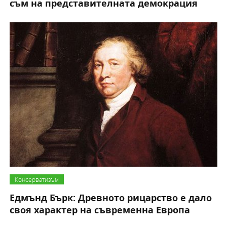
съм на представителната демокрация
Консерватизъм
Едмънд Бърк: Древното рицарство е дало
своя характер на съвременна Европа