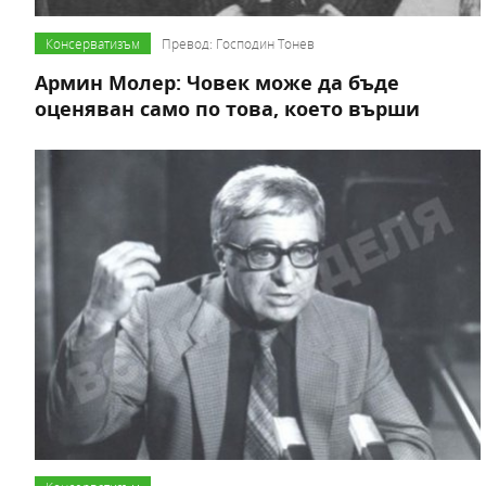
Консерватизъм
Превод: Господин Тонев
Армин Молер: Човек може да бъде
оценяван само по това, което върши