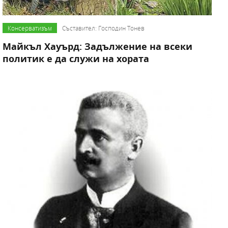
Консерватизъм
Съставител: Господин Тонев
Майкъл Хауърд: Задължение на всеки
политик е да служи на хората