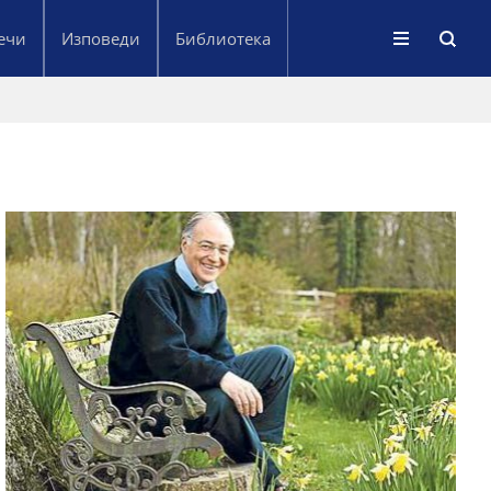
ечи
Изповеди
Библиотека