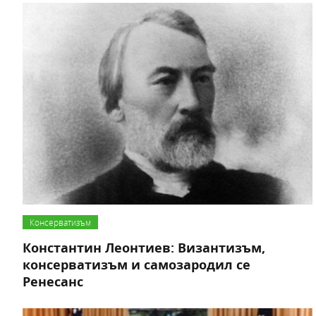
Консерватизъм
Константин Леонтиев: Византизъм,
консерватизъм и самозародил се
Ренесанс