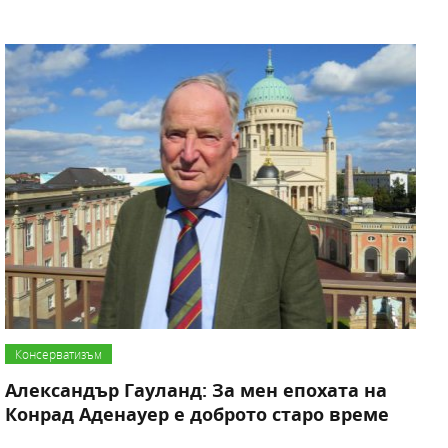
Консерватизъм
Александър Гауланд: За мен епохата на
Конрад Аденауер е доброто старо време