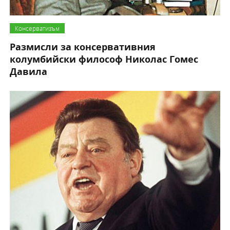
Консерватизъм
Размисли за консервативния
колумбийски философ Николас Гомес
Давила