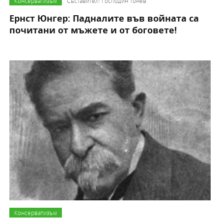
Консерватизъм
Съставител: Господин Тонев
Ернст Юнгер: Падналите във войната са
почитани от мъжете и от боговете!
Консерватизъм