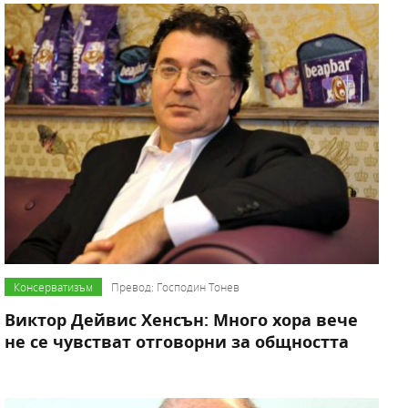
Консерватизъм
Превод: Господин Тонев
Виктор Дейвис Хенсън: Много хора вече
не се чувстват отговорни за общността