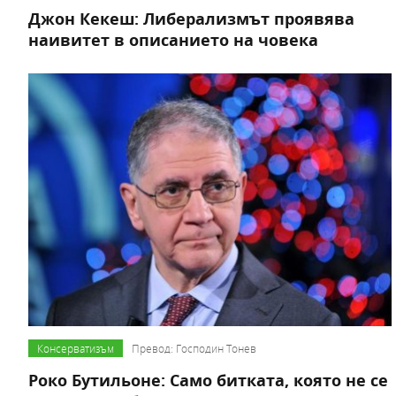
Джон Кекеш: Либерализмът проявява
наивитет в описанието на човека
Консерватизъм
Превод: Господин Тонев
Роко Бутильоне: Само битката, която не се