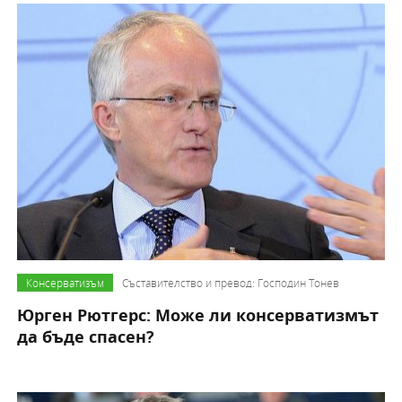
Консерватизъм
Съставителство и превод: Господин Тонев
Юрген Рютгерс: Може ли консерватизмът
да бъде спасен?