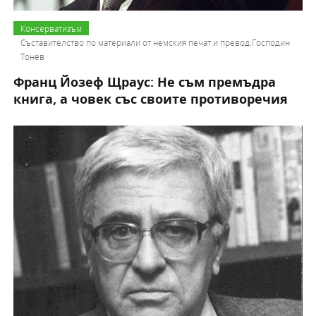
Консерватизъм
Съставителство по материали от немския печат и превод:Господин
Тонев
Франц Йозеф Щраус: Не съм премъдра
книга, а човек със своите противоречия