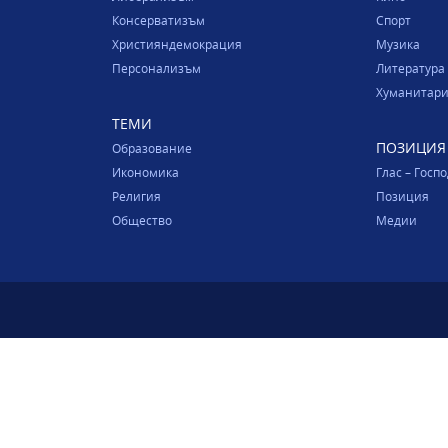
Консерватизъм
Спорт
Християндемокрация
Музика
Персонализъм
Литература
Хуманитари
ТЕМИ
ПОЗИЦИЯ
Образование
Икономика
Глас – Госп
Религия
Позиция
Общество
Медии