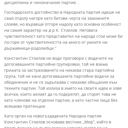
дисциплина и чиноначалие партия...
Господарското достойнство в Народната партия идеше не
само отдолу нагоре като битова черта на заможните
слоеве, но вървеше отгоре надолу като основна особеност
на самия характер на д-р К. Стоилов. Неговата
чувствителност като представител на народа стои може би
по-горе от чувствителността на много от умните ни
държавници-родолюбци.”
Константин Стоилов не води преговори с водачите на
дотогавашните партийни групировки, той не взима
грижата за застраховането на никаква стара партийна
група; той не кани дотогавашните партийни водачи за
обединение и не се задължава с никакви обещания към
техните партии. Той излиза в името на своите идеи и зове
всички, които желаят да го подкрепят, да сторят това не
като членове на отделни партии, а като частни лица без
всякакви претенции.
Като орган на новосъздадената Народна партия
Константин Стоилов основава вестник „Мир”, който в
продължение на дълги години запазва името си на