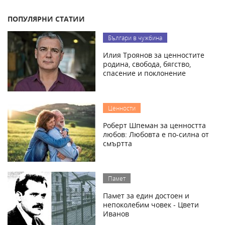
ПОПУЛЯРНИ СТАТИИ
Българи в чужбина
Илия Троянов за ценностите
родина, свобода, бягство,
спасение и поклонение
Ценности
Роберт Шпеман за ценността
любов: Любовта е по-силна от
смъртта
Памет
Памет за един достоен и
непоколебим човек - Цвети
Иванов