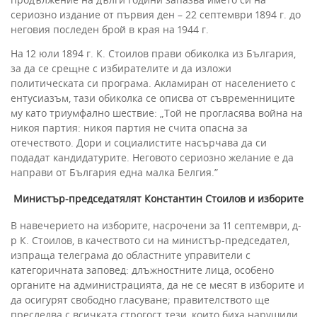
сериозно издание от първия ден – 22 септември 1894 г. до
неговия последен брой в края на 1944 г.
На 12 юли 1894 г. К. Стоилов прави обиколка из България,
за да се срещне с избирателите и да изложи
политическата си програма. Акламиран от населението с
ентусиазъм, тази обиколка се описва от съвременниците
му като триумфално шествие: „Той не прогласява война на
никоя партия: никоя партия не счита опасна за
отечеството. Дори и социалистите насърчава да си
подадат кандидатурите. Неговото сериозно желание е да
направи от България една малка Белгия.”
Министър-председатялят Константин Стоилов и изборите
В навечерието на изборите, насрочени за 11 септември, д-
р К. Стоилов, в качеството си на министър-председател,
изпраща телеграма до областните управители с
категоричната заповед: длъжностните лица, особено
органите на администрацията, да не се месят в изборите и
да осигурят свободно гласуване; правителството ще
преследва с всичката строгост тези, които биха нарушили