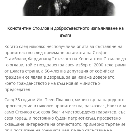
Константин Стоилов и добросъвестното изпълняване на
дълга
Когато след няколко несполучливи опита за съставяне на
правителство след приемане оставката на Стефан
Стамболов, Фердинанд I възлага на Константин Стоилов да
го оглави, той е поздравен за своя избор с 12000 телеграми
от цялата страна, а 50-членна депутация от софийски
граждани се явява в двореца, за да изкаже доверието,
което гражданството има към новия министър-
председател.
След 35 години Ив. Пеев-Плачков, министър на народното
просвещение в няколко правителства, разказва: „Наистина
само Стоилов със своя благ и чистосърдечен характер, със
своя горещ и постоянно буден патриотизъм, просветено
схващане интересите на отечеството, примерно търпение
при постигане на гонимата цел, пълно отсъствие на