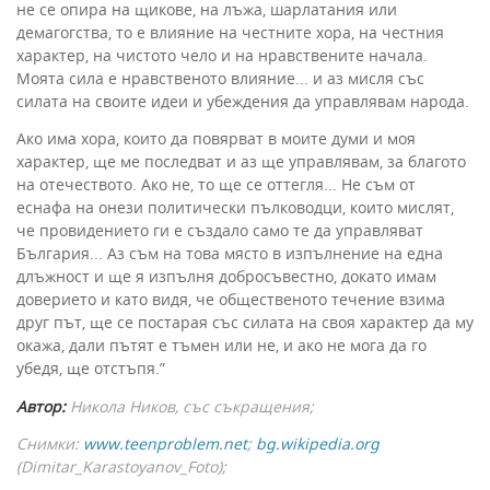
не се опира на щикове, на лъжа, шарлатания или
демагогства, то е влияние на честните хора, на честния
характер, на чистото чело и на нравствените начала.
Моята сила е нравственото влияние... и аз мисля със
силата на своите идеи и убеждения да управлявам народа.
Ако има хора, които да повярват в моите думи и моя
характер, ще ме последват и аз ще управлявам, за благото
на отечеството. Ако не, то ще се оттегля... Не съм от
еснафа на онези политически пълководци, които мислят,
че провидението ги е създало само те да управляват
България... Аз съм на това място в изпълнение на една
длъжност и ще я изпълня добросъвестно, докато имам
доверието и като видя, че общественото течение взима
друг път, ще се постарая със силата на своя характер да му
окажа, дали пътят е тъмен или не, и ако не мога да го
убедя, ще отстъпя.”
Автор:
Никола Ников, със съкращения;
Снимки:
www.teenproblem.net
;
bg.wikipedia.org
(Dimitar_Karastoyanov_Foto);