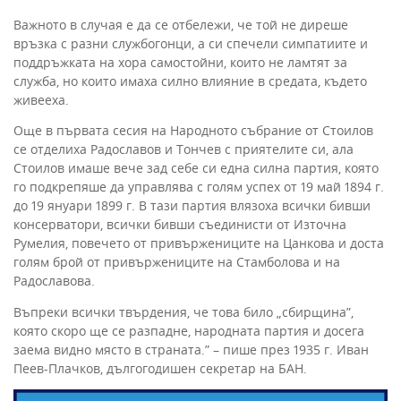
Важното в случая е да се отбележи, че той не диреше
връзка с разни службогонци, а си спечели симпатиите и
поддръжката на хора самостойни, които не ламтят за
служба, но които имаха силно влияние в средата, където
живееха.
Още в първата сесия на Народното събрание от Стоилов
се отделиха Радославов и Тончев с приятелите си, ала
Стоилов имаше вече зад себе си една силна партия, която
го подкрепяше да управлява с голям успех от 19 май 1894 г.
до 19 януари 1899 г. В тази партия влязоха всички бивши
консерватори, всички бивши съединисти от Източна
Румелия, повечето от привържениците на Цанкова и доста
голям брой от привържениците на Стамболова и на
Радославова.
Въпреки всички твърдения, че това било „сбирщина”,
която скоро ще се разпадне, народната партия и досега
заема видно място в страната.” – пише през 1935 г. Иван
Пеев-Плачков, дългогодишен секретар на БАН.