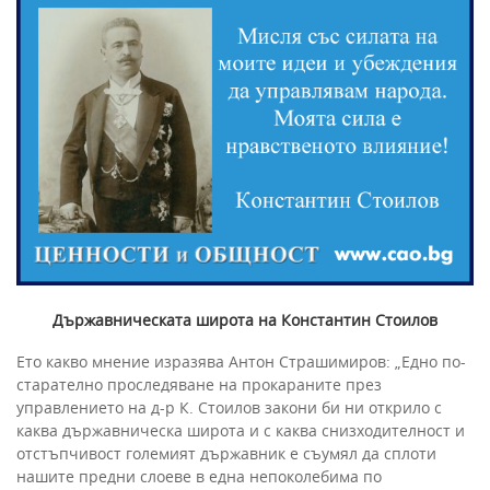
Държавническата широта на Константин Стоилов
Eто какво мнение изразява Антон Страшимиров: „Едно по-
старателно проследяване на прокараните през
управлението на д-р К. Стоилов закони би ни открило с
каква държавническа широта и с каква снизходителност и
отстъпчивост големият държавник е съумял да сплоти
нашите предни слоеве в една непоколебима по