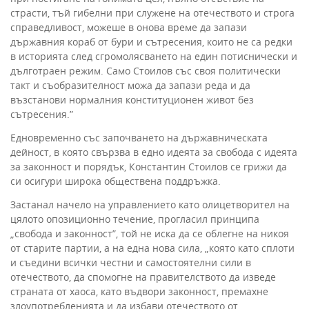
страсти, тъй гибелни при служене на отечеството и строга
справедливост, можеше в онова време да запази
държавния кораб от бури и сътресения, които не са редки
в историята след сгромолясването на един потиснически и
дълготраен режим. Само Стоилов със своя политически
такт и съобразителност можа да запази реда и да
възстанови нормалния конституционен живот без
сътресения.”
Едновременно със започването на държавническата
дейност, в която свързва в едно идеята за свобода с идеята
за законност и порядък, Константин Стоилов се грижи да
си осигури широка обществена поддръжка.
Застанал начело на управлението като олицетворител на
цялото опозиционно течение, прогласил принципа
„свобода и законност”, той не иска да се облегне на никоя
от старите партии, а на една нова сила, „която като сплоти
и съедини всички честни и самостоятелни сили в
отечеството, да спомогне на правителството да изведе
страната от хаоса, като въдвори законност, премахне
злоупотребленията и да избави отечеството от