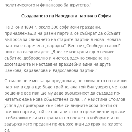
политическото и финансово банкрутство.”
Създаването на Народната партия в София
На 3 юни 1894 г. около 300 софийски граждани,
принадлежащи на разни партии, се събират да обсъдят
въпроса за сливането на старите партии в нова. Новата
партия е наречена „народна”. Вестник„Свободно слово”
пише на следния ден: „Днес се извърши едно велико
събитие, доброволно и чистосърдечно сливане на
досегашните и неотдавна враждебни една на друга
Цанкова, Каравелова и Радославова партии.”
Стоилов не е могъл да предполага, че сливането на всички
партии в една ще бъде трайно, ала той бил уверен, че това
решение все пак ще му даде възможност да създаде по-
нататък една нова обществена сила. „И наистина Стоилов
успял да привърже към себе си видните хора почти от
всички партии, той се постави с тях в преки лични връзки
в обиколките си из страната по време на изборите и ги
задържа като предани привърженици до края на живота
си.