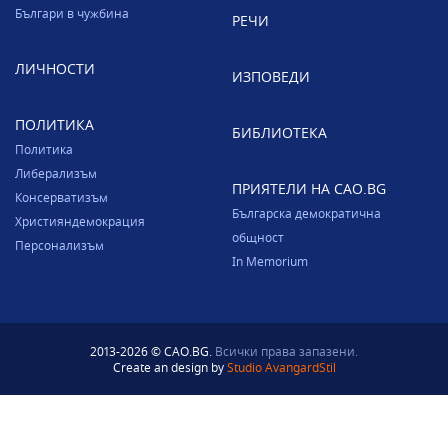
Българи в чужбина
РЕЧИ
ЛИЧНОСТИ
ИЗПОВЕДИ
ПОЛИТИКА
БИБЛИОТЕКА
Политика
Либерализъм
ПРИЯТЕЛИ НА CAO.BG
Консерватизъм
Българска демократична
Християндемокрация
общност
Персонализъм
In Memorium
2013-2026 © CAO.BG.
Всички права запазени.
Create an design by
Studio AvangardStil