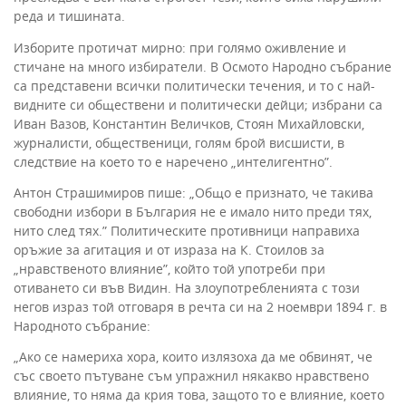
реда и тишината.
Изборите протичат мирно: при голямо оживление и
стичане на много избиратели. В Осмото Народно събрание
са представени всички политически течения, и то с най-
видните си обществени и политически дейци; избрани са
Иван Вазов, Константин Величков, Стоян Михайловски,
журналисти, общественици, голям брой висшисти, в
следствие на което то е наречено „интелигентно”.
Антон Страшимиров пише: „Общо е признато, че такива
свободни избори в България не е имало нито преди тях,
нито след тях.” Политическите противници направиха
оръжие за агитация и от израза на К. Стоилов за
„нравственото влияние”, който той употреби при
отиването си във Видин. На злоупотребленията с този
негов израз той отговаря в речта си на 2 ноември 1894 г. в
Народното събрание:
„Ако се намериха хора, които излязоха да ме обвинят, че
със своето пътуване съм упражнил някакво нравствено
влияние, то няма да крия това, защото то е влияние, което