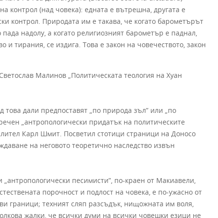
а контрол (над човека): едната е вътрешна, другата е
ски контрол. Природата им е такава, че когато барометърът
 пада надолу, а когато религиозният барометър е паднал,
 и тирания, се издига. Това е закон на човечеството, закон
 Светослав Малинов „Политическата теология на Хуан
 това дали предпоставят „по природа зъл” или „по
аречен „антропологически придатък на политическите
слител Карл Шмит. Посветил стотици страници на Доносо
рждаване на неговото теоретично наследство извън
и „антропологически песимисти”, по-краен от Макиавели,
естествената порочност и подлост на човека, е по-ужасно от
кви граници; техният сляп разсъдък, нищожната им воля,
олкова жалки, че всички думи на всички човешки езици не