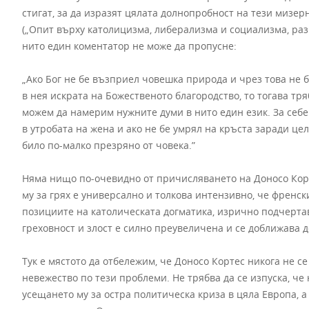
стигат, за да изразят цялата долнопробност на тези мизе
(„Опит върху католицизма, либерализма и социализма, ра
нито един коментатор не може да пропусне:
„Ако Бог не бе възприел човешка природа и чрез това не бе
в нея искрата на Божественото благородство, то тогава тря
можем да намерим нужните думи в нито един език. За себе 
в утробата на жена и ако не бе умрял на кръста заради цел
било по-малко презряно от човека.”
Няма нищо по-очевидно от причисляването на Доносо Кор
му за грях е универсално и толкова интензивно, че френск
позициите на католическата догматика, изрично подчерта
греховност и злост е силно преувеличена и се доближава д
Тук е мястото да отбележим, че Доносо Кортес никога не се
невежество по тези проблеми. Не трябва да се изпуска, че
усещането му за остра политическа криза в цяла Европа, а