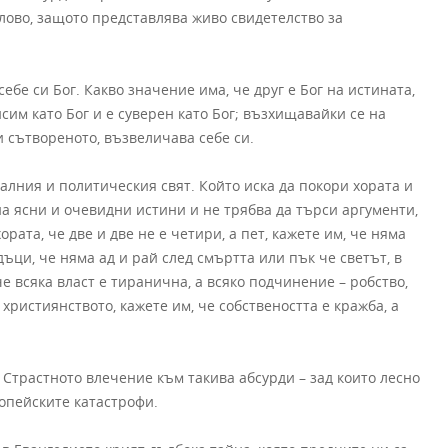
слово, защото представлява живо свидетелство за
ебе си Бог. Какво значение има, че друг е Бог на истината,
исим като Бог и е суверен като Бог; възхищавайки се на
и сътвореното, възвеличава себе си.
алния и политическия свят. Който иска да покори хората и
 на ясни и очевидни истини и не трябва да търси аргументи,
ората, че две и две не е четири, а пет, кажете им, че няма
дъци, че няма ад и рай след смъртта или пък че светът, в
че всяка власт е тиранична, а всяко подчинение – робство,
християнството, кажете им, че собствеността е кражба, а
 Страстното влечение към такива абсурди – зад които лесно
опейските катастрофи.