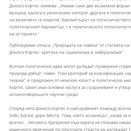
Доносо Кортес заявява: „Имаме само две възможни форми н
външна; едната е религиозен контрол, другата е политиче
на религията се издигне, барометърът на потисничеството
политическият барометър, т.е политическото потисничество
на историята.”
Публикуваме откъса „Природата на човека” от статията на
Доносо Кортес: критика на социализма и либерализма”:
Всички политически идеи могат да бъдат проверени според
природа добър” човек. Този критерий за класификация, н
теории”, е предложен от немския юрист и политически ми
Кортес, Шмит има основна заслуга за съхраняване и утвъ
испаноговорещите научни среди.
Според него Доносо Кортес е най-крайният измежду всичк
Хобс, Босюе, дори Местр. Това, което испанецът „казва за 
всичко... Неговото презрение към хората не познава ника
комичното увлечение по плътските страсти му изглеждат т