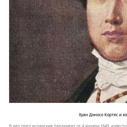
Хуан Доносо Кортес и к
В реч пред испанския парламент от 4 януари 1849, известна 