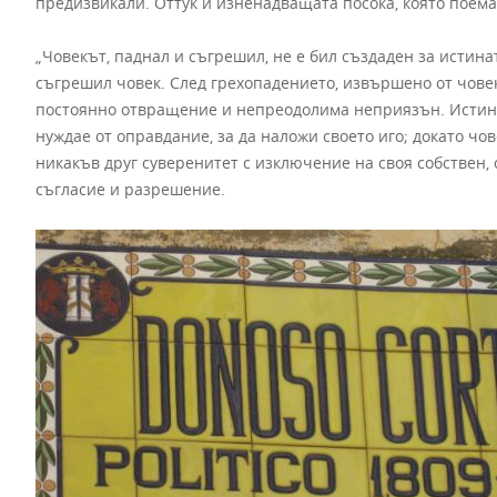
предизвикали. Оттук и изненадващата посока, която поема
„Човекът, паднал и съгрешил, не е бил създаден за истина
съгрешил човек. След грехопадението, извършено от чове
постоянно отвращение и непреодолима неприязън. Истинат
нуждае от оправдание, за да наложи своето иго; докато чов
никакъв друг суверенитет с изключение на своя собствен, 
съгласие и разрешение.