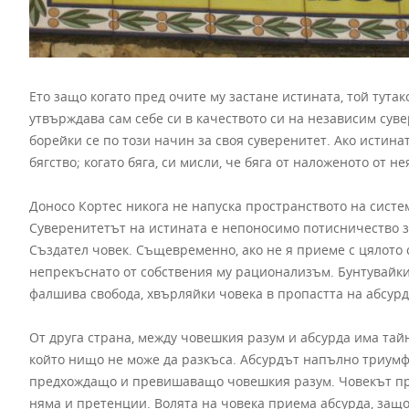
Ето защо когато пред очите му застане истината, той тута
утвърждава сам себе си в качеството си на независим сувер
борейки се по този начин за своя суверенитет. Ако истинат
бягство; когато бяга, си мисли, че бяга от наложеното от не
Доносо Кортес никога не напуска пространството на систе
Суверенитетът на истината е непоносимо потисничество з
Създател човек. Същевременно, ако не я приеме с цялото 
непрекъснато от собствения му рационализъм. Бунтувайки
фалшива свобода, хвърляйки човека в пропастта на абсурд
От друга страна, между човешкия разум и абсурда има тайн
който нищо не може да разкъса. Абсурдът напълно триумфи
предхождащо и превишаващо човешкия разум. Човекът при
няма и претенции. Волята на човека приема абсурда, защо