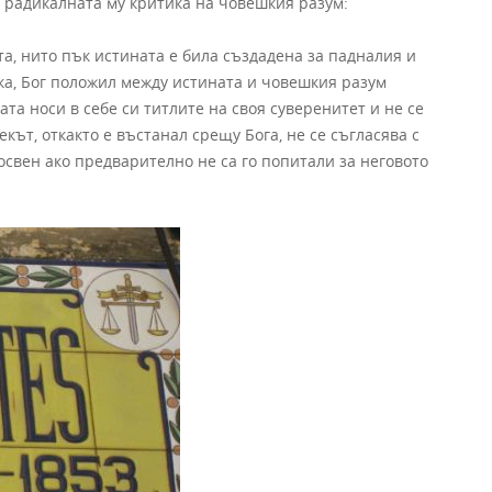
 радикалната му критика на човешкия разум:
та, нито пък истината е била създадена за падналия и
ка, Бог положил между истината и човешкия разум
а носи в себе си титлите на своя суверенитет и не се
екът, откакто е въстанал срещу Бога, не се съгласява с
освен ако предварително не са го попитали за неговото