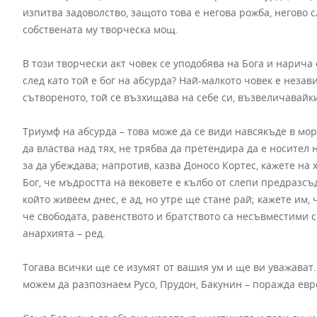
изпитва задоволство, защото това е негова рожба, негово 
собствената му творческа мощ.
В този творчески акт човек се уподобява на Бога и нарича с
след като той е бог на абсурда? Най-малкото човек е незав
сътвореното, той се възхищава на себе си, възвеличавайк
Триумф на абсурда – това може да се види навсякъде в мор
да властва над тях, не трябва да претендира да е носител
за да убеждава; напротив, казва Доносо Кортес, кажете на х
Бог, че мъдростта на вековете е кълбо от слепи предразсъ
който живеем днес, е ад, но утре ще стане рай; кажете им, 
че свободата, равенството и братството са несъвместими с 
анархията – ред.
Тогава всички ще се изумят от вашия ум и ще ви уважават.
можем да разпознаем Русо, Прудон, Бакунин – поражда евр