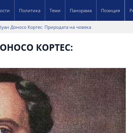
ости
Политика
Теми
Панорама
Позиция
Р
Хуан Доносо Кортес: Природата на човека
ДОНОСО КОРТЕС: