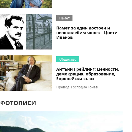
Памет
Памет за един достоен и
непоколебим човек - Цвети
Иванов
Общество
Антъни Грейлинг: Ценности,
демокрация, образование,
Европейски съюз
Превод: Господин Тонев
ФОТОПИСИ