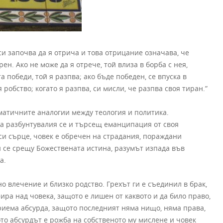
кси започва да я отрича и това отрицание означава, че
ен. Ако не може да я отрече, той влиза в борба с нея,
а победи, той я разпва; ако бъде победен, се впуска в
я робство; когато я разпва, си мисли, че разпва своя тиран.”
матичните аналогии между теология и политика.
а разбунтувалия се и търсещ еманципация от своя
си сърце, човек е обречен на страдания, пораждани
 се срещу Божествената истина, разумът изпада във
а.
о влечение и близко родство. Грехът ги е съединил в брак,
ра над човека, защото е лишен от каквото и да било право,
ема абсурда, защото последният няма нищо, няма права,
то абсурдът е рожба на собственото му мислене и човек