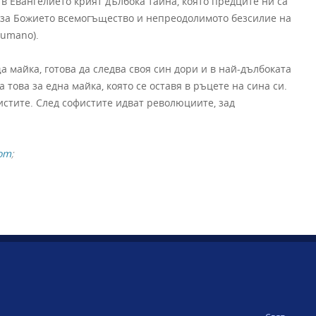
в Евангелието крият дълбока тайна, която предците ни са
т за Божието всемогъщество и непреодолимото безсилие на
humano).
майка, готова да следва своя син дори и в най-дълбоката
това за една майка, която се оставя в ръцете на сина си.
истите. След софистите идват революциите, зад
com
;