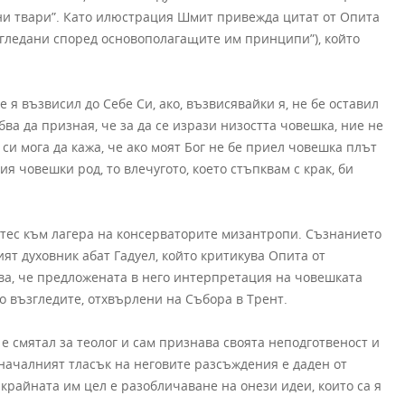
рни твари”. Като илюстрация Шмит привежда цитат от Опита
згледани според основополагащите им принципи”), който
 я възвисил до Себе Си, ако, възвисявайки я, не бе оставил
бва да призная, че за да се изрази низостта човешка, ние не
си мога да кажа, че ако моят Бог не бе приел човешка плът
ия човешки род, то влечугото, което стъпквам с крак, би
тес към лагера на консерваторите мизантропи. Съзнанието
ият духовник абат Гадуел, който критикува Опита от
ва, че предложената в него интерпретация на човешката
о възгледите, отхвърлени на Събора в Трент.
 е смятал за теолог и сам признава своята неподготвеност и
 началният тласък на неговите разсъждения е даден от
 крайната им цел е разобличаване на онези идеи, които са я