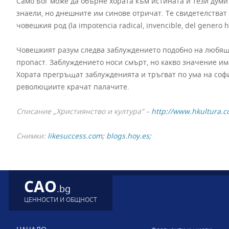
Само Бог може да обърне хората към истината и тези думи 
знаели, но днешните им синове отричат. Те свидетелства
човешкия род (la impotencia radical, invencible, del gеnero 
Човешкият разум следва заблуждението подобно на любяща 
пропаст. Заблуждението носи смърт, но какво значение има 
Хората прегръщат заблужденията и тръгват по ума на соф
революциите крачат палачите.
Списание „Християнство и култура” –
http://www.hkultura.
Снимки:
likesuccess.com
;
blogs.hoy.es;
CAO
.bg
ЦЕННОСТИ И ОБЩНОСТ