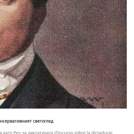
онсервативният светоглед
като Реч за диктатурата (Discurso sobre la dictadura)