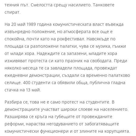
техния път. Смелостта срещу насилието. Танковете
спират.
На 20 май 1989 година комунистическата власт въвежда
извънредно положение, но атмосферата все още е
спокойна, почти като на рокфестивал. Навсякъде по
площада са разположени палатки, чува се музика, гъмжи
от млади хора. Надеждите са запазени, младите хора
изживяват протеста си като празник на свободата. Преди
няколко месеца те са завладели площада, провеждат
ежедневни демонстрации, създали са временно палатково
селище. 400 студенти са обявили обща, публична гладна
стачка на 13 май.
Разбира се, това не е само протест на студентите. В
демонстрациите участват широки слоеве на населението.
Разширява се кръга на губещите от провежданите
реформи, нараства негодуванието от забогатяващите
комунистически функционери и от злините на корупцията.