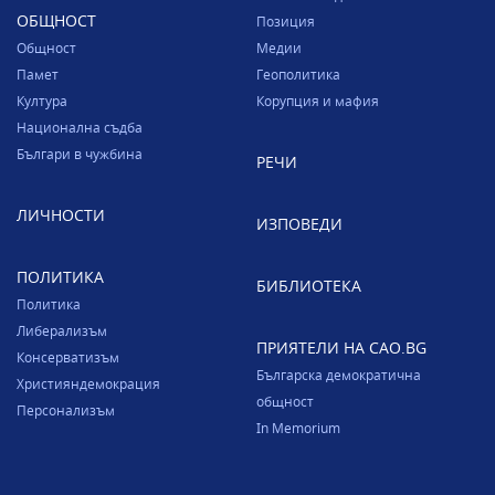
ОБЩНОСТ
Позиция
Общност
Медии
Памет
Геополитика
Култура
Корупция и мафия
Национална съдба
Българи в чужбина
РЕЧИ
ЛИЧНОСТИ
ИЗПОВЕДИ
ПОЛИТИКА
БИБЛИОТЕКА
Политика
Либерализъм
ПРИЯТЕЛИ НА CAO.BG
Консерватизъм
Българска демократична
Християндемокрация
общност
Персонализъм
In Memorium