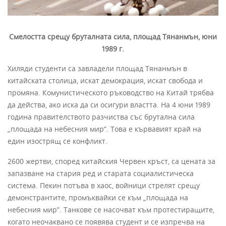
Смелостта срещу бруталната сила, площад Тянанмън, юни
1989 г.
Хиляди студенти са завладели площад Тянанмън в
китайската столица, искат демокрация, искат свобода и
промяна. Комунистическото ръководство на Китай трябва
да действа, ако иска да си осигури властта. На 4 юни 1989
година правителството разчиства със брутална сила
„площада на небесния мир”. Това е кървавият край на
един изострящ се конфликт.
2600 жертви, според китайския Червен кръст, са цената за
запазване на стария ред и старата социалистическа
система. Пекин потъва в хаос, войници стрелят срещу
демонстрантите, промъквайки се към „площада на
небесния мир”. Танкове се насочват към протестиращите,
когато неочаквано се появява студент и се изпречва на