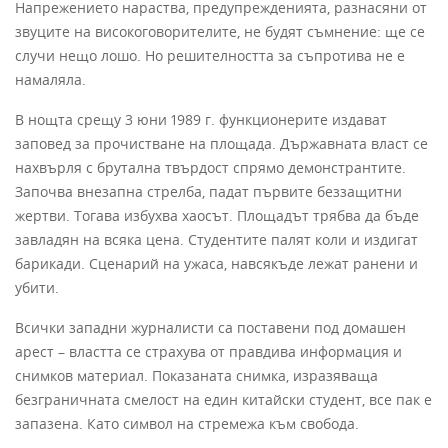
Напрежението нараства, предупрежденията, разнасяни от
звуците на високоговорителите, не будят съмнение: ще се
случи нещо лошо. Но решителността за съпротива не е
намаляла.
В нощта срещу 3 юни 1989 г. функционерите издават
заповед за прочистване на площада. Държавната власт се
нахвърля с брутална твърдост спрямо демонстрантите.
Започва внезапна стрелба, падат първите беззащитни
жертви. Тогава избухва хаосът. Площадът трябва да бъде
завладян на всяка цена. Студентите палят коли и издигат
барикади. Сценарий на ужаса, навсякъде лежат ранени и
убити.
Всички западни журналисти са поставени под домашен
арест – властта се страхува от правдива информация и
снимков материал. Показаната снимка, изразяваща
безграничната смелост на един китайски студент, все пак е
запазена. Като символ на стремежа към свобода.