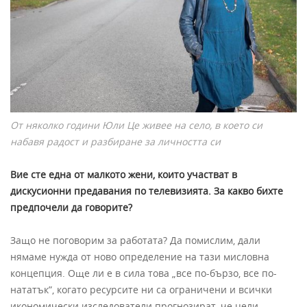
От няколко години Юли Це живее на село, в което си
набавя радост и разбиране за личността си
Вие сте една от малкото жени, които участват в
дискусионни предавания по телевизията. За какво бихте
предпочели да говорите?
Защо не поговорим за работата? Да помислим, дали
нямаме нужда от ново определение на тази мисловна
концепция. Още ли е в сила това „все по-бързо, все по-
нататък”, когато ресурсите ни са ограничени и всички
икономически изследователи прогнозират, че цели