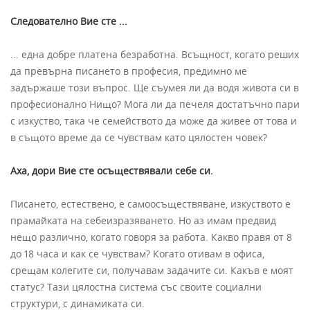
Следователно Вие сте ...
... една добре платена безработна. Всъщност, когато реших
да превърна писането в професия, предимно ме
задържаше този въпрос. Ще съумея ли да водя живота си в
професионално Нищо? Мога ли да печеля достатъчно пари
с изкуство, така че семейството да може да живее от това и
в същото време да се чувствам като цялостен човек?
Аха, дори Вие сте осъществявали себе си.
Писането, естествено, е самоосъществяване, изкуството е
прамайката на себеизразяването. Но аз имам предвид
нещо различно, когато говоря за работа. Какво правя от 8
до 18 часа и как се чувствам? Когато отивам в офиса,
срещам колегите си, получавам задачите си. Какъв е моят
статус? Тази цялостна система със своите социални
структури, с динамиката си.