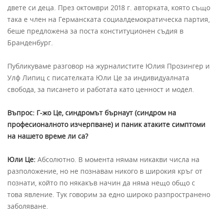
двете си деца. През октомври 2018 г. авторката, която също
така е член на Германската социалдемократическа партия,
беше предложена за поста конституционен съдия в
Бранденбург.
Публикуваме разговор на журналистите Юлия Прозингер и
Улф Липиц с писателката Юли Це за индивидуалната
свобода, за писането и работата като ценност и модел.
Въпрос: Г-жо Це, синдромът бърнаут (синдром на
професионалното изчерпване) и паник атаките симптоми
на нашето време ли са?
Юли Це:
Абсолютно. В момента нямам никакви числа на
разположение, но не познавам никого в широкия кръг от
познати, който по някакъв начин да няма нещо общо с
това явление. Тук говорим за едно широко разпространено
заболяване.