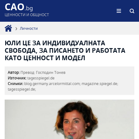
CAO
.bg
ЦЕННОСТИ И ОБЩНОСТ
Личности
ЮЛИ ЦЕ ЗА ИНДИВИДУАЛНАТА
СВОБОДА, ЗА ПИСАНЕТО И РАБОТАТА
КАТО ЦЕННОСТ И МОДЕЛ
Автор:
Превод: Господин Тонев
Източник:
tagesspiegel.de
Снимки:
blog.germany.arcelormittal.com; magazine.spiegel.de;
tagesspiegel.de;