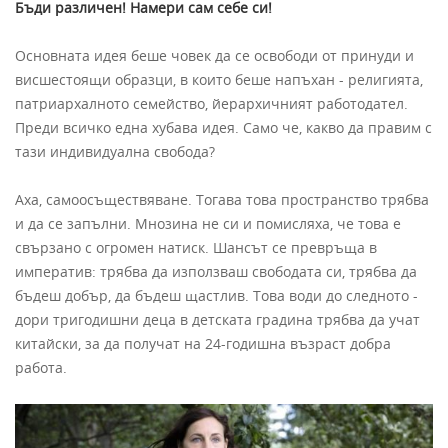
Бъди различен! Намери сам себе си!
Основната идея беше човек да се освободи от принуди и
висшестоящи образци, в които беше напъхан - религията,
патриархалното семейство, йерархичният работодател.
Преди всичко една хубава идея. Само че, какво да правим с
тази индивидуална свобода?
Аха, самоосъществяване. Тогава това пространство трябва
и да се запълни. Мнозина не си и помисляха, че това е
свързано с огромен натиск. Шансът се превръща в
императив: трябва да използваш свободата си, трябва да
бъдеш добър, да бъдеш щастлив. Това води до следното -
дори тригодишни деца в детската градина трябва да учат
китайски, за да получат на 24-годишна възраст добра
работа.