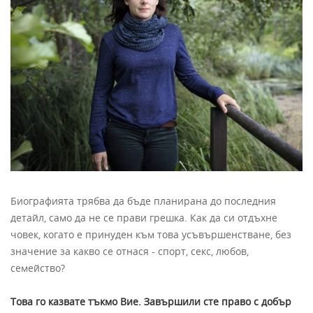
Биографията трябва да бъде планирана до последния
детайл, само да не се прави грешка. Как да си отдъхне
човек, когато е принуден към това усъвършенстване, без
значение за какво се отнася - спорт, секс, любов,
семейство?
Това го казвате тъкмо Вие. Завършили сте право с добър