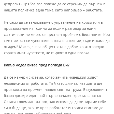
депресия? Трябва все повече да се стремим да върнем в
нашата политика една тема, като например – работата.
Не само да се занимаваме с управление на кризи или в
продължение на години да водим разговор за един
фактически не много съществен проблем с бежанците. Кои
сме ние, как се чувстваме в това състояние, къде искаме да
отидем? Мисля, че за обществата е добре, когато заедно
хората имат чувството, че вървят в една посока.
Какъв модел витае пред погледа Ви?
Да се намери система, която зачита човешкия живот
независимо от работата. Тъй като дигитализацията ще
продължи да променя нашия свят на труда. Безусловният
базов доход е един най-първоначален крехък зачатък.
Остава големият въпрос, как искаме да дефинираме себе
си в бъдеще, ако не през работата? И тогава стигаме до
нашия най-голям обществен дефицит.