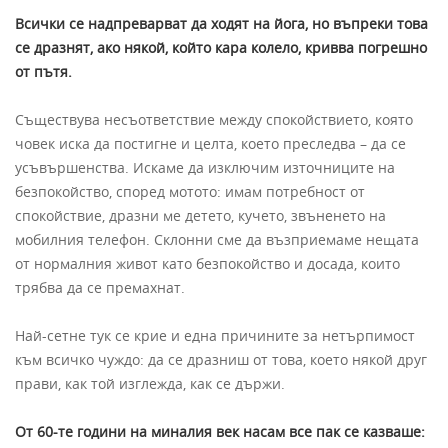
Всички се надпреварват да ходят на йога, но въпреки това
се дразнят, ако някой, който кара колело, кривва погрешно
от пътя.
Съществува несъответствие между спокойствието, която
човек иска да постигне и целта, което преследва – да се
усъвършенства. Искаме да изключим източниците на
безпокойство, според мотото: имам потребност от
спокойствие, дразни ме детето, кучето, звъненето на
мобилния телефон. Склонни сме да възприемаме нещата
от нормалния живот като безпокойство и досада, които
трябва да се премахнат.
Най-сетне тук се крие и една причините за нетърпимост
към всичко чуждо: да се дразниш от това, което някой друг
прави, как той изглежда, как се държи.
От 60-те години на миналия век насам все пак се казваше: