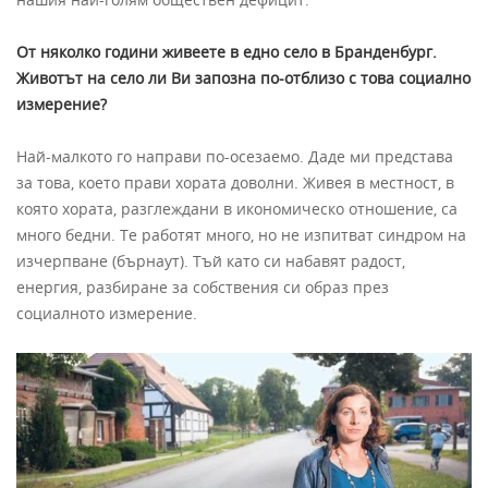
От няколко години живеете в едно село в Бранденбург.
Животът на село ли Ви запозна по-отблизо с това социално
измерение?
Най-малкото го направи по-осезаемо. Даде ми представа
за това, което прави хората доволни. Живея в местност, в
която хората, разглеждани в икономическо отношение, са
много бедни. Те работят много, но не изпитват синдром на
изчерпване (бърнаут). Тъй като си набавят радост,
енергия, разбиране за собствения си образ през
социалното измерение.