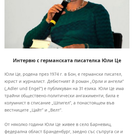
Интервю с германската писателка Юли Це
Юли Це, родена през 1974 г. в Бон, е германски писател,
юрист и журналист. Дебютният й роман „Орли и ангели”
(„Adler und Engel”) е публикуван на 31 езика. Юли Це има
трайни обществено-политически ангажименти, била e
колумнист в списание „Шпигел”, a понастоящем във
вестниците „Цайт” и „Велт”.
От няколко години Юли Це живее в село Барневиц,
федерална област Бранденбург, заедно със съпруга си и