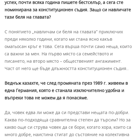
успех, почти всяка година пишете бестселър, а сега сте
номинирана за конституционен съдия. Защо си навличате
тази беля на главата?
С понятието „навличам си беля на главата” приключих
преди няколко години, когато ми стана ясно какъв
омагьосан кръг е това. Сега върша почти само неща, които
са важни за мен. На първо място са семейството и
писането, на второ място – общественият ангажимент.
Част от него ще бъде длъжността конституционен съдия..
Веднъж казахте, че след промяната през 1989 г. живеем в
една Германия, която е станала изключително удобна и
въпреки това не можем да я понасяме.
Да, човек едва ли може да си представи нещата по-добри.
Каква по-подходяща сравнителна степен да търсим? Но за
какво още си струва човек да се бори, когато хора, които са
много добре, наистина стигат до състояние на колективна