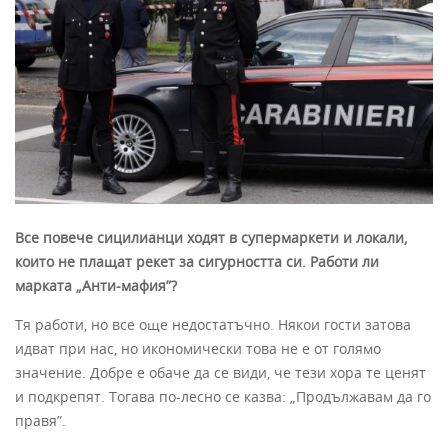
Все повече сицилианци ходят в супермаркети и локали,
които не плащат рекет за сигурността си. Работи ли
марката „Анти-мафия”?
Тя работи, но все още недостатъчно. Някои гости затова
идват при нас, но икономически това не е от голямо
значение. Добре е обаче да се види, че тези хора те ценят
и подкрепят. Тогава по-лесно се казва: „Продължавам да го
правя”.