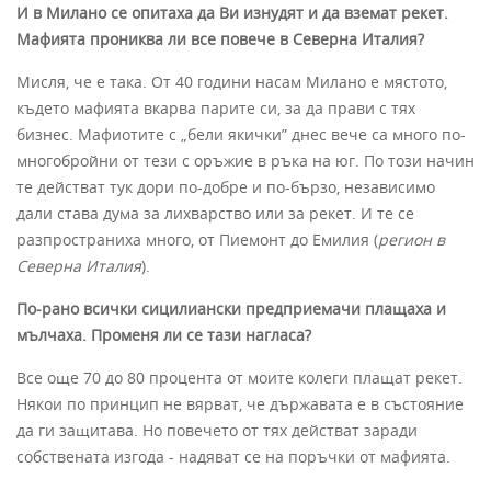
И в Милано се опитаха да Ви изнудят и да вземат рекет.
Мафията прониква ли все повече в Северна Италия?
Мисля, че е така. От 40 години насам Милано е мястото,
където мафията вкарва парите си, за да прави с тях
бизнес. Мафиотите с „бели якички” днес вече са много по-
многобройни от тези с оръжие в ръка на юг. По този начин
те действат тук дори по-добре и по-бързо, независимо
дали става дума за лихварство или за рекет. И те се
разпространиха много, от Пиемонт до Емилия (
регион в
Северна Италия
).
По-рано всички сицилиански предприемачи плащаха и
мълчаха. Променя ли се тази нагласа?
Все още 70 до 80 процента от моите колеги плащат рекет.
Някои по принцип не вярват, че държавата е в състояние
да ги защитава. Но повечето от тях действат заради
собствената изгода - надяват се на поръчки от мафията.