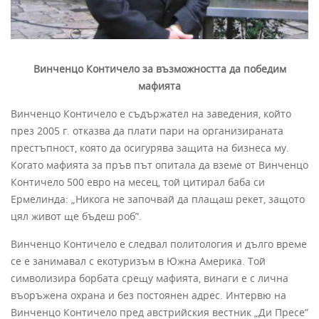
Винченцо Контичело за възможността да победим
мафията
Винченцо Контичело е съдържател на заведения, който
през 2005 г. отказва да плати пари на организираната
престъпност, която да осигурява защита на бизнеса му.
Когато мафията за пръв път опитала да вземе от Винченцо
Контичело 500 евро на месец, той цитирал баба си
Ермелинда: „Никога не започвай да плащаш рекет, защото
цял живот ще бъдеш роб”.
Винченцо Контичело е следвал политология и дълго време
се е занимавал с екотуризъм в Южна Америка. Той
символизира борбата срещу мафията, винаги е с лична
въоръжена охрана и без постоянен адрес. Интервю на
Винченцо Контичело пред австрийския вестник „Ди Пресе”