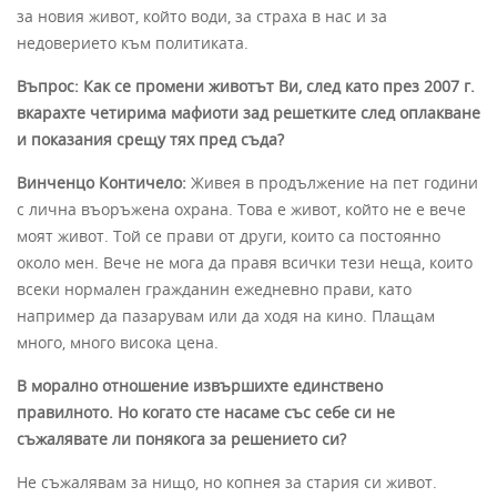
за новия живот, който води, за страха в нас и за
недоверието към политиката.
Въпрос: Как се промени животът Ви, след като през 2007 г.
вкарахте четирима мафиоти зад решетките след оплакване
и показания срещу тях пред съда?
Винченцо Контичело:
Живея в продължение на пет години
с лична въоръжена охрана. Това е живот, който не е вече
моят живот. Той се прави от други, които са постоянно
около мен. Вече не мога да правя всички тези неща, които
всеки нормален гражданин ежедневно прави, като
например да пазарувам или да ходя на кино. Плащам
много, много висока цена.
В морално отношение извършихте единствено
правилното. Но когато сте насаме със себе си не
съжалявате ли понякога за решението си?
Не съжалявам за нищо, но копнея за стария си живот.