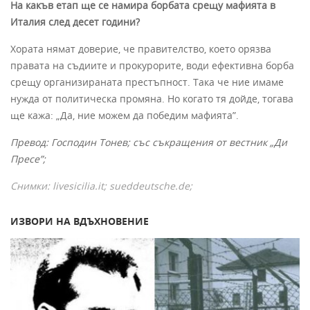
На какъв етап ще се намира борбата срещу мафията в
Италия след десет години?
Хората нямат доверие, че правителство, което орязва
правата на съдиите и прокурорите, води ефективна борба
срещу организираната престъпност. Така че ние имаме
нужда от политическа промяна. Но когато тя дойде, тогава
ще кажа: „Да, ние можем да победим мафията”.
Превод: Господин Тонев; със съкращения от вестник „Ди
Пресе”;
Снимки:
livesicilia.it; sueddeutsche.de;
ИЗВОРИ НА ВДЪХНОВЕНИЕ