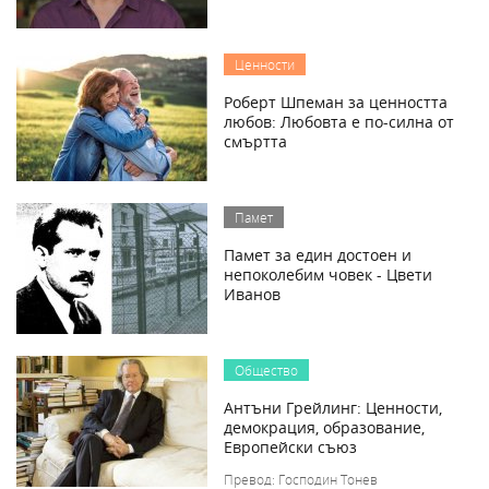
Ценности
Роберт Шпеман за ценността
любов: Любовта е по-силна от
смъртта
Памет
Памет за един достоен и
непоколебим човек - Цвети
Иванов
Общество
Антъни Грейлинг: Ценности,
демокрация, образование,
Европейски съюз
Превод: Господин Тонев