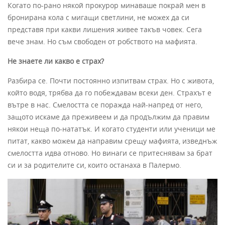
Когато по-рано някой прокурор минаваше покрай мен в
бронирана кола с мигащи светлини, не можех да си
представя при какви лишения живее такъв човек. Сега
вече знам. Но съм свободен от робството на мафията.
Не знаете ли какво е страх?
Разбира се. Почти постоянно изпитвам страх. Но с живота,
който водя, трябва да го побеждавам всеки ден. Страхът е
вътре в нас. Смелостта се поражда най-напред от него,
защото искаме да преживеем и да продължим да правим
някои неща по-нататък. И когато студенти или ученици ме
питат, какво можем да направим срещу мафията, изведнъж
смелостта идва отново. Но винаги се притеснявам за брат
си и за родителите си, които останаха в Палермо.