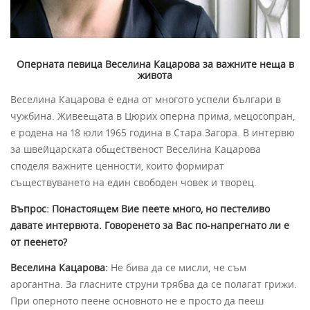
Оперната певица Веселина Кацарова за важните неща в
живота
Веселина Кацарова е една от многото успели българи в
чужбина. Живеещата в Цюрих оперна прима, мецосопран,
е родена на 18 юли 1965 година в Стара Загора. В интервю
за швейцарската общественост Веселина Кацарова
споделя важните ценности, които формират
съществуването на един свободен човек и творец.
Въпрос: Понастоящем Вие пеете много, но пестеливо
давате интервюта. Говоренето за Вас по-напрегнато ли е
от пеенето?
Веселина Кацарова:
Не бива да се мисли, че съм
арогантна. За гласните струни трябва да се полагат грижи.
При оперното пеене основното не е просто да пееш