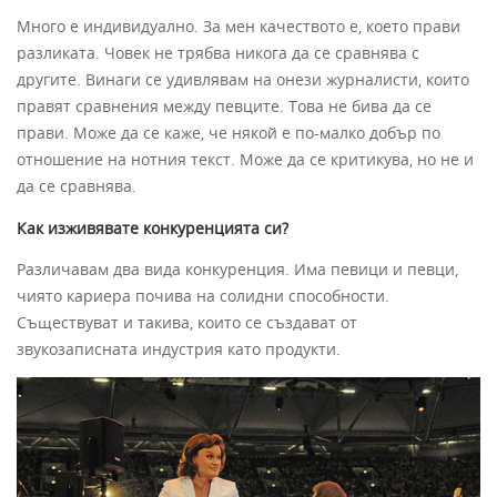
Много е индивидуално. За мен качеството е, което прави
разликата. Човек не трябва никога да се сравнява с
другите. Винаги се удивлявам на онези журналисти, които
правят сравнения между певците. Това не бива да се
прави. Може да се каже, че някой е по-малко добър по
отношение на нотния текст. Може да се критикува, но не и
да се сравнява.
Как изживявате конкуренцията си?
Различавам два вида конкуренция. Има певици и певци,
чиято кариера почива на солидни способности.
Съществуват и такива, които се създават от
звукозаписната индустрия като продукти.