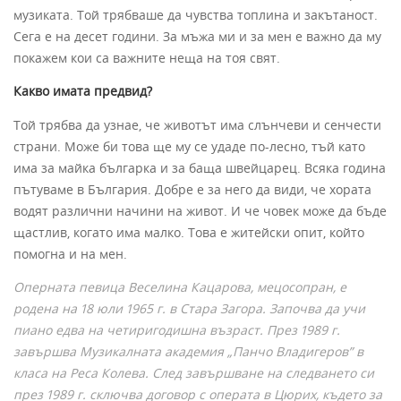
музиката. Той трябваше да чувства топлина и закътаност.
Сега е на десет години. За мъжа ми и за мен е важно да му
покажем кои са важните неща на тоя свят.
Какво имата предвид?
Той трябва да узнае, че животът има слънчеви и сенчести
страни. Може би това ще му се удаде по-лесно, тъй като
има за майка българка и за баща швейцарец. Всяка година
пътуваме в България. Добре е за него да види, че хората
водят различни начини на живот. И че човек може да бъде
щастлив, когато има малко. Това е житейски опит, който
помогна и на мен.
Оперната певица Веселина Кацарова, мецосопран, е
родена на 18 юли 1965 г. в Стара Загора. Започва да учи
пиано едва на четиригодишна възраст. През 1989 г.
завършва Музикалната академия
„
Панчо Владигеров” в
класа на Реса Колева. След завършване на следването си
през 1989 г. сключва договор с операта в Цюрих, където за