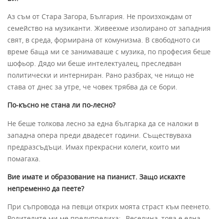
Аз съм от Стара Загора, България. Не произхождам от
семейство на музиканти. Живеехме изолирано от западния
свят, в среда, формирана от комунизма. В свободното си
време баща ми се занимаваше с музика, по професия беше
шофьор. Дядо ми беше интелектуалец, преследван
политически и интерниран. Рано разбрах, че нищо не
става от днес за утре, че човек трябва да се бори.
По-късно не стана ли по-лесно?
Не беше толкова лесно за една българка да се наложи в
западна опера преди двадесет години. Съществуваха
предразсъдъци. Имах прекрасни колеги, които ми
помагаха.
Вие имате и образование на пианист. Защо искахте
непременно да пеете?
При съпровода на певци открих моята страст към пеенето.
Родителите ми ме предупредиха: „Веселина, това е една