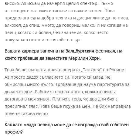
високо. Аз искам да изчерпя целия спектър. Тъкмо
оттенъците на тихите тонове са важни за мен. Това
предполага една добра техника и дисциплина: да не пиеш
алкохол, да спиш много, да говориш малко. И никога да не
пееш, когато си болен, без значение, колко често
получаваш покани от някой театър.
Вашата кариера започна на Залцбургския фестивал, на
който трябваше да заместите Мерилин Хорн.
Това беше главната роля в операта „Танкред” на Росини.
Аз просто дадох съгласието си. Когато си млад, не
обмисляш много дълго. Трябваше да науча партитурата за
двадесет дни. Работих толкова много, колкото никога
дотогава в моя живот. Платих с това, че два дни бях с
пресипнал глас. Това беше поука за мен. Не бих направила
повече такова нещо.
Как като млада певица може да се изгражда свой собствен
профил?