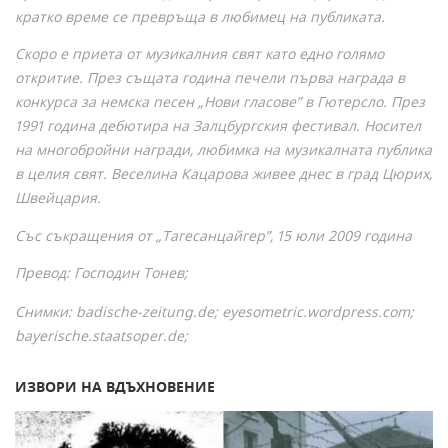
кратко време се превръща в любимец на публиката.
Скоро е приета от музикалния свят като едно голямо
откритие. През същата година печели първа награда в
конкурса за немска песен „Нови гласове” в Гютерсло. През
1991 година дебютира на Залцбургския фестивал. Носител
на многобройни награди, любимка на музикалната публика
в целия свят. Веселина Кацарова живее днес в град Цюрих,
Швейцария.
Със съкращения от „Тагесанцайгер”, 15 юли 2009 година
Превод: Господин Тонев;
Снимки: badische-zeitung.de; eyesometric.wordpress.com;
bayerische.staatsoper.de;
ИЗВОРИ НА ВДЪХНОВЕНИЕ