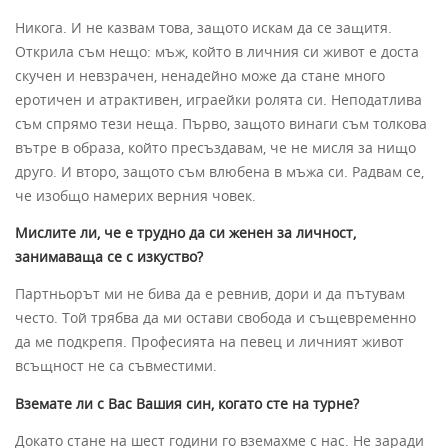
Никога. И не казвам това, защото искам да се защитя.
Открила съм нещо: мъж, който в личния си живот е доста
скучен и невзрачен, ненадейно може да стане много
еротичен и атрактивен, играейки ролята си. Неподатлива
съм спрямо тези неща. Първо, защото винаги съм толкова
вътре в образа, който пресъздавам, че не мисля за нищо
друго. И второ, защото съм влюбена в мъжа си. Радвам се,
че изобщо намерих верния човек.
Мислите ли, че е трудно да си женен за личност,
занимаваща се с изкуство?
Партньорът ми не бива да е ревнив, дори и да пътувам
често. Той трябва да ми остави свобода и същевременно
да ме подкрепя. Професията на певец и личният живот
всъщност не са съвместими.
Вземате ли с Вас Вашия син, когато сте на турне?
Докато стане на шест години го вземахме с нас. Не заради