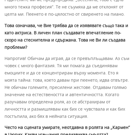
много тежка професия”. Те не съумяха да ме отклонят от
целта ми. Пеенето е по-цялостно от свиренето на пиано.
Това означава, че Вие трябва да се изявявате също така и
като актриса. В личен план създавате впечатление по-
скоро на стеснителна и сдържана. Това не Ви ли създава
проблеми?
Напротив! Обичам да играя, да се превъплъщавам. Аз съм
човек с много фантазия. Тя ми помага да съединявам
емоциите и да се концентрирам върху момента. Ето я
моята тайна: това, което давам при пеенето, идва отвътре.
Не обичам големите, пресилени жестове. Отдавам голямо
значение на естествеността и автентичността. Когато
разучавам определена роля, аз се абстрахирам от
личността и размишлявам как бих се чувствала и как бих
постъпила, ако бях в нейната ситуация.
Често на сцената умирате, неотдавна в ролята на „Кармен”
в Цюрих. Какви усещания предизвиква смъртта?