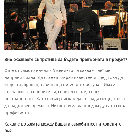
Вие оказвахте съпротива да бъдете превърната в продукт?
Още от самото начало. Умението да казвам „не” ме
направи силна. Да станеш бързо известен и след това да
бъдеш забравен, тези неща не ме интересуват. Имам
съзнание за корените си, сериозна съм, търся
постоянството. Като певица искам да съградя нещо, което
да надживее времето. Никога няма да продам душата си за
професията.
Каква е връзката между Вашата самобитност и корените
Ви?