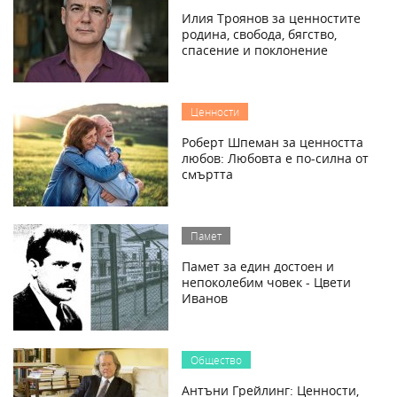
Илия Троянов за ценностите
родина, свобода, бягство,
спасение и поклонение
Ценности
Роберт Шпеман за ценността
любов: Любовта е по-силна от
смъртта
Памет
Памет за един достоен и
непоколебим човек - Цвети
Иванов
Общество
Антъни Грейлинг: Ценности,