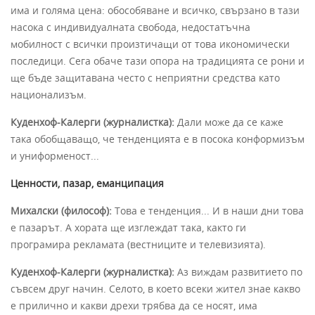
има и голяма цена: обособяване и всичко, свързано в тази
насока с индивидуалната свобода, недостатъчна
мобилност с всички произтичащи от това икономически
последици. Сега обаче тази опора на традицията се рони и
ще бъде защитавана често с неприятни средства като
национализъм.
Куденхоф-Калерги (журналистка):
Дали може да се каже
така обобщаващо, че тенденцията е в посока конформизъм
и униформеност...
Ценности, пазар, еманципация
Михалски (философ):
Това е тенденция... И в наши дни това
е пазарът. А хората ще изглеждат така, както ги
програмира рекламата (вестниците и телевизията).
Куденхоф-Калерги (журналистка):
Аз виждам развитието по
съвсем друг начин. Селото, в което всеки жител знае какво
е прилично и какви дрехи трябва да се носят, има