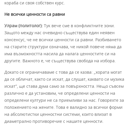
кораба си своя собствен курс.
Не всички ценности са равни
Улрам (политолог):
Тук вече сме в конфликтните зони.
Защото между нас очевидно съществува един неявен
консенсус, че не всички ценности са равни. Разбиването
на старите структури означава, че никой повече няма да
има възможността насила да налага ценностите си на
другите. Важното е, че съществува свобода на избора.
Докато се ограничаваме с това да се казва: „хората могат
да се обличат, както си искат, да слушат, каквато си музика
искат”, ще става дума само за повърхността. Нещо съвсем
различно е да установим, че определени ценности на
определени култури не са приемливи за нас. Говорехте за
положението на жените. Това е валидно за всички форми
на абсолютистки ценностни системи, които влизат в
диаметрално противоречие с нашите ценности.