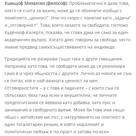
Кшищоф Михалски (философ):
Проблематично е дали това,
което се счита за важно, може да се обозначи изобщо с
понятието „ценност”. Или по-скоро с понятия като „задача”
и „отговорност”. Това, което казахте за свободата, госпожо
Куденхоф-Калерги, показва, че става дума не само за един
академичен въпрос. Когато днес говорим за свобода, често
имаме предвид самоосъществяването на индивида.
Традицията ни разкрива също така и други схващания.
Например като това, че свободата може да се реализира
само в и чрез общността с другите. Лично аз никога не съм
се питал, коя е най-важната ценност за мен.
Отговорностите – а с това и задачите – с които съм се
сблъсквал, бяха така ясни и внушителни, че личните
предпочитания се явяваха като добавка, като лукс и
занимания в свободното време. Може би това има нещо
общо с житейския ми път, с натрупването на опитност в
един тоталитарен режим, в който моралният и
политически пейзаж е по-прост и затова по-ясен.