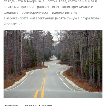
от годината в Америка, в Бостон. Това, което се набива в
очите ми при това трансконтинентално прескачане е
следната противоречивост – идеологията на
американските интелектуалци (моята също) е плурализъм
и различие.