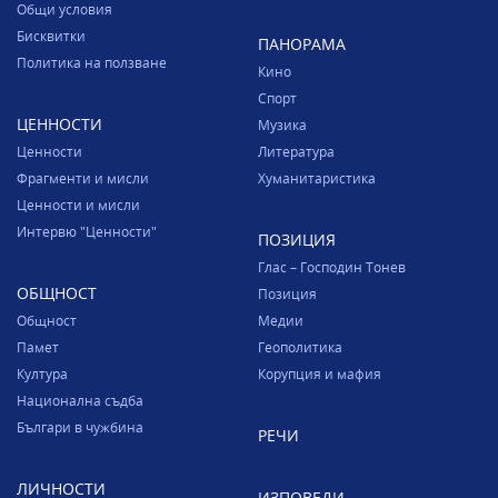
Общи условия
Бисквитки
ПАНОРАМА
Политика на ползване
Кино
Спорт
ЦЕННОСТИ
Музика
Ценности
Литература
Фрагменти и мисли
Хуманитаристика
Ценности и мисли
Интервю "Ценности"
ПОЗИЦИЯ
Глас – Господин Тонев
ОБЩНОСТ
Позиция
Общност
Медии
Памет
Геополитика
Култура
Корупция и мафия
Национална съдба
Българи в чужбина
РЕЧИ
ЛИЧНОСТИ
ИЗПОВЕДИ