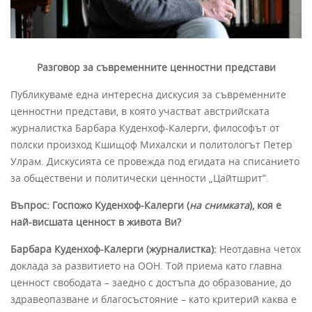
Разговор за съвременните ценностни представи
Публикуваме една интересна дискусия за съвременните
ценностни представи, в която участват австрийската
журналистка Барбара Куденхоф-Калерги, философът от
полски произход Кшищоф Михалски
и политологът Петер
Улрам. Дискусията се провежда под егидата на списанието
за обществени и политически ценности „Цайтшрит”.
Въпрос: Госпожо Куденхоф-Калерги (
на снимката
), коя е
най-висшата ценност в живота Ви?
Барбара Куденхоф-Калерги (журналистка):
Неотдавна четох
доклада за развитието на ООН. Той приема като главна
ценност свободата – заедно с достъпа до образование, до
здравеопазване и благосъстояние – като критерий каква е