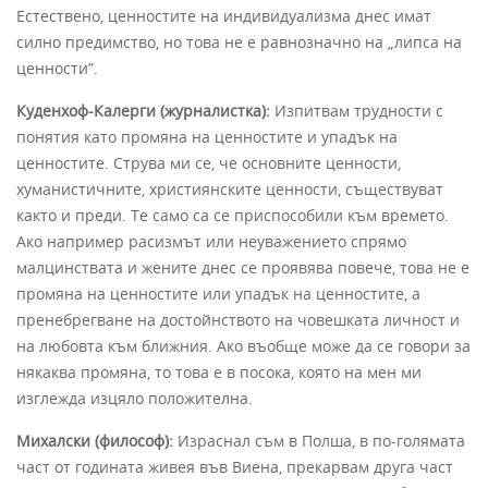
Естествено, ценностите на индивидуализма днес имат
силно предимство, но това не е равнозначно на „липса на
ценности”.
Куденхоф-Калерги (журналистка):
Изпитвам трудности с
понятия като промяна на ценностите и упадък на
ценностите. Струва ми се, че основните ценности,
хуманистичните, християнските ценности, съществуват
както и преди. Те само са се приспособили към времето.
Ако например расизмът или неуважението спрямо
малцинствата и жените днес се проявява повече, това не е
промяна на ценностите или упадък на ценностите, а
пренебрегване на достойнството на човешката личност и
на любовта към ближния. Ако въобще може да се говори за
някаква промяна, то това е в посока, която на мен ми
изглежда изцяло положителна.
Михалски (философ):
Израснал съм в Полша, в по-голямата
част от годината живея във Виена, прекарвам друга част