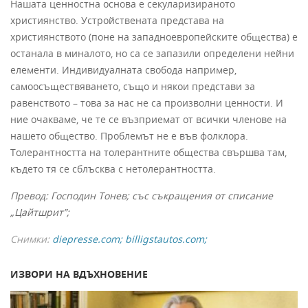
Нашата ценностна основа е секуларизираното
християнство. Устройствената представа на
християнството (поне на западноевропейските общества) е
останала в миналото, но са се запазили определени нейни
елементи. Индивидуалната свобода например,
самоосъществяването, също и някои представи за
равенството – това за нас не са произволни ценности. И
ние очакваме, че те се възприемат от всички членове на
нашето общество. Проблемът не е във фолклора.
Толерантността на толерантните общества свършва там,
където тя се сблъсква с нетолерантността.
Превод: Господин Тонев; със съкращения от списание
„Цайтшрит”;
Снимки:
diepresse.com
;
billigstautos.com;
ИЗВОРИ НА ВДЪХНОВЕНИЕ