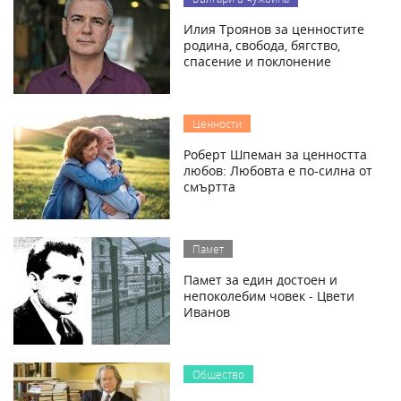
Илия Троянов за ценностите
родина, свобода, бягство,
спасение и поклонение
Ценности
Роберт Шпеман за ценността
любов: Любовта е по-силна от
смъртта
Памет
Памет за един достоен и
непоколебим човек - Цвети
Иванов
Общество