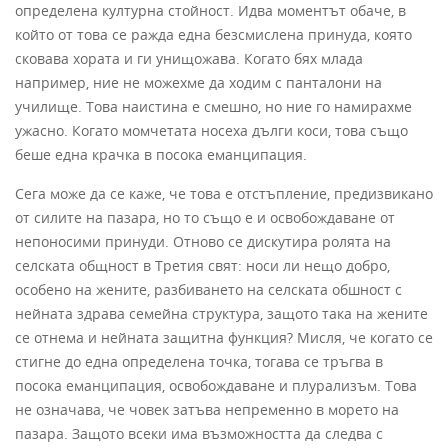
определена културна стойност. Идва моментът обаче, в
който от това се ражда една безсмислена принуда, която
сковава хората и ги унищожава. Когато бях млада
например, ние не можехме да ходим с панталони на
училище. Това наистина е смешно, но ние го намирахме
ужасно. Когато момчетата носеха дълги коси, това също
беше една крачка в посока еманципация.
Сега може да се каже, че това е отстъпление, предизвикано
от силите на пазара, но то също е и освобождаване от
непоносими принуди. Отново се дискутира ролята на
селската общност в Третия свят: носи ли нещо добро,
особено на жените, разбиването на селската обшност с
нейната здрава семейна структура, защото така на жените
се отнема и нейната защитна функция? Мисля, че когато се
стигне до една определена точка, тогава се тръгва в
посока еманципация, освобождаване и плурализъм. Това
не означава, че човек затъва непременно в морето на
пазара. Защото всеки има възможността да следва с