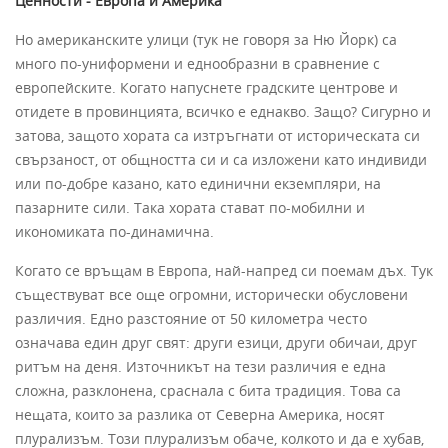
Ценности - Европа и Америка
Но американските улици (тук не говоря за Ню Йорк) са
много по-униформени и еднообразни в сравнение с
европейските. Когато напуснете градските центрове и
отидете в провинцията, всичко е еднакво. Защо? Сигурно и
затова, защото хората са изтръгнати от историческата си
свързаност, от общността си и са изложени като индивиди
или по-добре казано, като единични екземпляри, на
пазарните сили. Така хората стават по-мобилни и
икономиката по-динамична.
Когато се връщам в Европа, най-напред си поемам дъх. Тук
съществуват все още огромни, исторически обусловени
различия. Едно разстояние от 50 километра често
означава един друг свят: други езици, други обичаи, друг
ритъм на деня. Източникът на тези различия е една
сложна, разклонена, сраснала с бита традиция. Това са
нещата, които за разлика от Северна Америка, носят
плурализъм. Този плурализъм обаче, колкото и да е хубав,