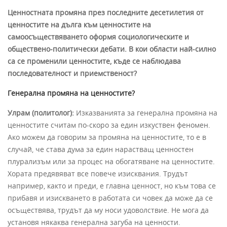
Ценностната промяна през последните десетилетия от
ценностите на дълга към ценностите на
самоосъществяването оформя социологическите и
обществено-политически дебати. В кои области най-силно
са се променили ценностите, къде се наблюдава
последователност и приемственост?
Генерална промяна на ценностите?
Улрам (политолог):
Изказванията за генерална промяна на
ценностите считам по-скоро за един изкуствен феномен.
Ако можем да говорим за промяна на ценностите, то е в
случай, че става дума за един нарастващ ценностен
плурализъм или за процес на обогатяване на ценностите.
Хората предявяват все повече изисквания. Трудът
например, както и преди, е главна ценност, но към това се
прибавя и изискването в работата си човек да може да се
осъществява, трудът да му носи удоволствие. Не мога да
установя някаква генерална загуба на ценности.