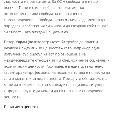
същността на развитието. За ООН свободата е нещо
повече. Тя не е само свобода от политическо
потисничество или свобода за политическо
самоопределение. Свобода – това означава да можеш да
определяш собствения си живот и да следваш собствената
си съвест. Така виждам нещата и аз.
Петер Улрам (политолог):
Може би трябва да правим
разлика между лични ценности – като например един
изпълнен със смисъл живот по отношение на
междучовешките отношения – и специфичните социални и
политически ценности. Ако човек е в една сравнително
гарантирана професионална позиция, тогава е по-лесно да
се изтъкват такъв вид ценности. При други обстоятелства
може да желаем някакъв минимум на социална сигурност.
Определен лукс е да можем да си позволим определени
ценности.
Понятието ценност