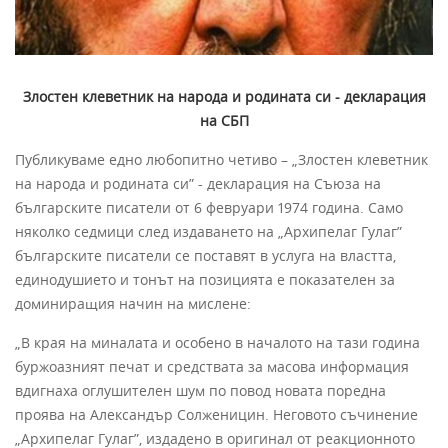
Злостен клеветник на народа и родината си - декларация
на СБП
Публикуваме едно любопитно четиво – „Злостен клеветник
на народа и родината си” - декларация на Съюза на
българските писатели от 6 февруари 1974 година. Само
няколко седмици след издаването на „Архипелаг Гулаг”
българските писатели се поставят в услуга на властта,
единодушието и тонът на позицията е показателен за
доминиращия начин на мислене:
„В края на миналата и особено в началото на тази година
буржоазният печат и средствата за масова информация
вдигнаха оглушителен шум по повод новата поредна
проява на Александър Солженицин. Неговото съчинение
„Архипелаг Гулаг”, издадено в оригинал от реакционното