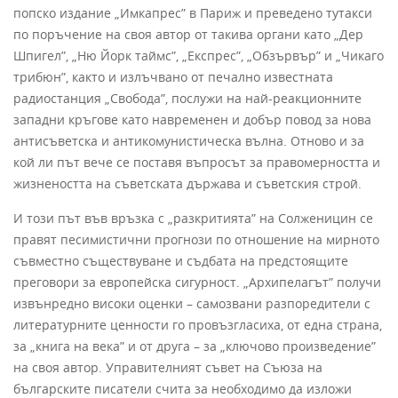
попско издание „Имкапрес” в Париж и преведено тутакси
по поръчение на своя автор от такива органи като „Дер
Шпигел”, „Ню Йорк таймс”, „Експрес”, „Обзървър” и „Чикаго
трибюн”, както и излъчвано от печално известната
радиостанция „Свобода”, послужи на най-реакционните
западни кръгове като навременен и добър повод за нова
антисъветска и антикомунистическа вълна. Отново и за
кой ли път вече се поставя въпросът за правомерността и
жизнеността на съветската държава и съветския строй.
И този път във връзка с „разкритията” на Солженицин се
правят песимистични прогнози по отношение на мирното
съвместно съществуване и съдбата на предстоящите
преговори за европейска сигурност. „Архипелагът” получи
извънредно високи оценки – самозвани разпоредители с
литературните ценности го провъзгласиха, от една страна,
за „книга на века” и от друга – за „ключово произведение”
на своя автор. Управителният съвет на Съюза на
българските писатели счита за необходимо да изложи