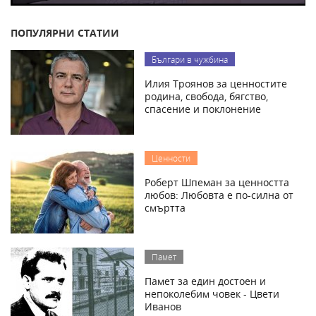
ПОПУЛЯРНИ СТАТИИ
Българи в чужбина
Илия Троянов за ценностите
родина, свобода, бягство,
спасение и поклонение
Ценности
Роберт Шпеман за ценността
любов: Любовта е по-силна от
смъртта
Памет
Памет за един достоен и
непоколебим човек - Цвети
Иванов