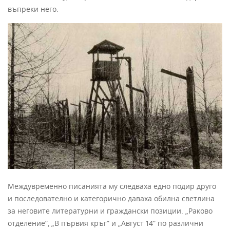
въпреки него.
Междувременно писанията му следваха едно подир друго
и последователно и категорично даваха обилна светлина
за неговите литературни и граждански позиции. „Раково
отделение”, „В първия кръг” и „Август 14” по различни