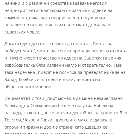
начини и с различни средства издаваха неговия
неприкрит антисъветизъм и омраза към идеите на
комунизма, показваха неприязненото му и дори
ненавистно отношение към съветската държава и
съветския човек.
Докато един ден не се стигна до пиесата „Пирът на
победителите”, чиято власовска принадлежност и открито
и гнусно клеветничество по адрес на Съветската армия
освободителка бяха изявени нагло и отвратително. Тази
така наречена „пиеса” не посмяха да преведат никъде на
Запад, боейки се от гнева и възмущението на
общественото мнение.
Инцидентът с този „пир” можеше да мине незабелязано –
Александър Солженицин бе вече получил Нобелова
награда, за която „не се оказаха достойни” на времето Лев
Толстой, Чехов и Горки, преводите му се издаваха в
огромни тиражи и дори в страни като Швеция се