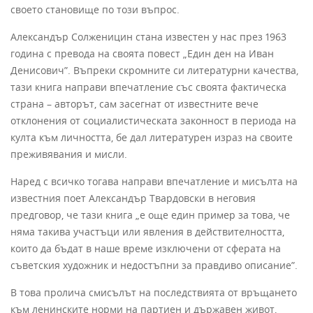
своето становище по този въпрос.
Александър Солженицин стана известен у нас през 1963
година с превода на своята повест „Един ден на Иван
Денисович”. Въпреки скромните си литературни качества,
тази книга направи впечатление със своята фактическа
страна – авторът, сам засегнат от известните вече
отклонения от социалистическата законност в периода на
култа към личността, бе дал литературен израз на своите
преживявания и мисли.
Наред с всичко тогава направи впечатление и мисълта на
известния поет Александър Твардовски в неговия
предговор, че тази книга „е още един пример за това, че
няма такива участъци или явления в действителността,
които да бъдат в наше време изключени от сферата на
съветския художник и недостъпни за правдиво описание”.
В това пролича смисълът на последствията от връщането
към ленинските норми на партиен и държавен живот,