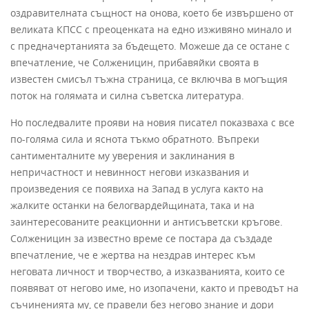
оздравителната същност на онова, което бе извършено от
великата КПСС с преоценката на едно изживяно минало и
с предначертанията за бъдещето. Можеше да се остане с
впечатление, че Солженицин, прибавяйки своята в
известен смисъл тъжна страница, се включва в могъщия
поток на голямата и силна съветска литература.
Но последвалите прояви на новия писател показваха с все
по-голяма сила и яснота тъкмо обратното. Въпреки
сантименталните му уверения и заклинания в
непричастност и невинност негови изказвания и
произведения се появиха на Запад в услуга както на
жалките останки на белогвардейщината, така и на
заинтересованите реакционни и антисъветски кръгове.
Солженицин за известно време се постара да създаде
впечатление, че е жертва на нездрав интерес към
неговата личност и творчество, а изказванията, които се
появяват от негово име, но изопачени, както и преводът на
съчиненията му, се правели без негово знание и дори