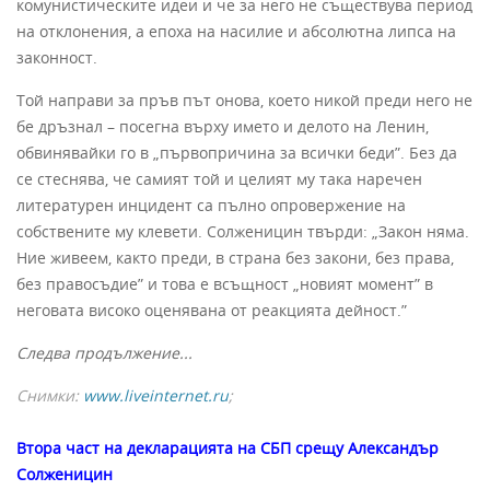
комунистическите идеи и че за него не съществува период
на отклонения, а епоха на насилие и абсолютна липса на
законност.
Той направи за пръв път онова, което никой преди него не
бе дръзнал – посегна върху името и делото на Ленин,
обвинявайки го в „първопричина за всички беди”. Без да
се стеснява, че самият той и целият му така наречен
литературен инцидент са пълно опровержение на
собствените му клевети. Солженицин твърди: „Закон няма.
Ние живеем, както преди, в страна без закони, без права,
без правосъдие” и това е всъщност „новият момент” в
неговата високо оценявана от реакцията дейност.”
Следва продължение...
Снимки:
www.liveinternet.ru
;
Втора част на декларацията на СБП срещу Александър
Солженицин