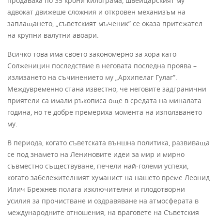
продаваха по 35 крони килограма, швейцарският му
адвокат движеше сложния и откровен механизъм на
заплащането, „съветският мъченик” се оказа притежател
на крупни валутни авоари.
Всичко това има своето закономерно за хора като
Солженицин последствие в неговата последна проява –
излизането на съчинението му „Архипелаг Гулаг”.
Междувременно стана известно, че неговите задгранични
приятели са имали ръкописа още в средата на миналата
година, но те добре премериха момента на използването
му.
В периода, когато съветската външна политика, развиваща
се под знамето на Лениновите идеи за мир и мирно
съвместно съществуване, печели най-големи успехи,
когато забележителният хуманист на нашето време Леонид
Илич Брежнев полага изключителни и плодотворни
усилия за прочистване и оздравяване на атмосферата в
международните отношения, на враговете на Съветския