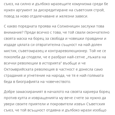
съюз, на силно и дълбоко мразещите комунизма среди бе
нужен аргумент за дискредитиране на съветския строй,
повод за ново отдалечаване и железни завеси.
С какво поредната проява на Солженицин заслужи това
внимание? Преди всичко с това, че той свали окончателно
своята маска на борец за свобода и човешки правдини и
издаде цялата си отвратителна същност на най-долен
мистик, съветомразец и контрареволюционер. Той не се
поколеба да сподели, че е разбрал най-сетне „лъжата на
всички революции в историята” въобще и че
Октомврийската революция в частност е донесла само
страдания и угнетение на народа, че тя е най-голямата
беда в биографията на човечеството.
Добре замаскираният в началото на своята кариера борец
против култа и извращенията му вече счете за нужно да
увери своите приятели и покровители извън Съветския
съюз, че той всъщност отдавна и дълбоко мрази изобщо