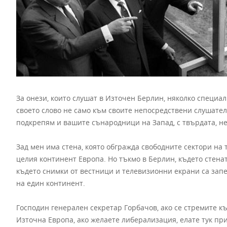
За онези, които слушат в Източен Берлин, няколко специал
своето слово не само към своите непосредствени слушатели
подкрепям и вашите сънародници на Запад, с твърдата, н
Зад мен има стена, която обгражда свободните сектори на т
целия континент Европа. Но тъкмо в Берлин, където стенат
където снимки от вестници и телевизионни екрани са зап
на един континент.
Господин генерален секретар Горбачов, ако се стремите к
Източна Европа, ако желаете либерализация, елате тук при