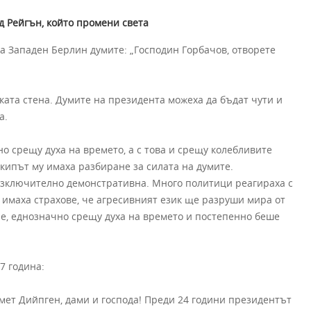
д Рейгън, който промени света
на Западен Берлин думите: „Господин Горбачов, отворете
ката стена. Думите на президента можеха да бъдат чути и
а.
о срещу духа на времето, а с това и срещу колебливите
екипът му имаха разбиране за силата на думите.
изключително демонстративна. Много политици реагираха с
 имаха страхове, че агресивният език ще разруши мира от
ие, еднозначно срещу духа на времето и постепенно беше
7 година:
мет Дийпген, дами и господа! Преди 24 години президентът