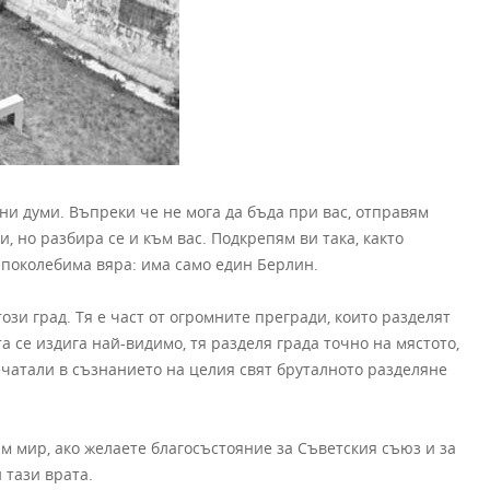
ни думи. Въпреки че не мога да бъда при вас, отправям
, но разбира се и към вас. Подкрепям ви така, както
епоколебима вяра: има само един Берлин.
ози град. Тя е част от огромните прегради, които разделят
а се издига най-видимо, тя разделя града точно на мястото,
ечатали в съзнанието на целия свят бруталното разделяне
ъм мир, ако желаете благосъстояние за Съветския съюз и за
 тази врата.