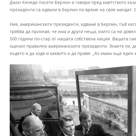
Джон Кенеди посети Берлин и говори пред кметството към 
президенти са идвали в Берлин по време на своя мандат. 
Ние, американските президенти, идваме в Берлин, тъй като
трябва да призная, че има и други неща, които са ни довели
500 години по-стар от нашата собствена нация. Вашата с
оценил правилно американските президенти. Знаете ли, дн
където и да ходя и каквото и да правя: „Аз имам още един 