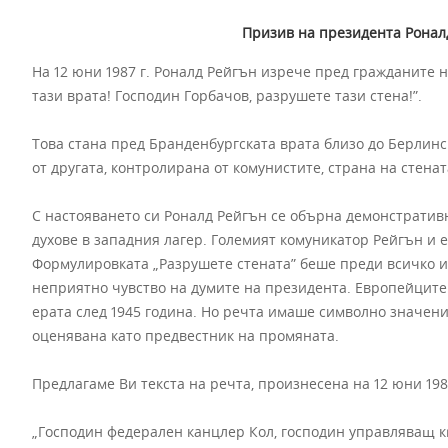
Призив на президента Ронал
На 12 юни 1987 г. Роналд Рейгън изрече пред гражданите 
тази врата! Господин Горбачов, разрушете тази стена!”.
Това стана пред Бранденбургската врата близо до Берлинс
от другата, контролирана от комунистите, страна на стенат
С настояването си Роналд Рейгън се обърна демонстративн
духове в западния лагер. Големият комуникатор Рейгън и 
Формулировката „Разрушете стената” беше преди всичко 
неприятно чувство на думите на президента. Европейците
ерата след 1945 година. Но речта имаше символно значен
оценявана като предвестник на промяната.
Предлагаме Ви текста на речта, произнесена на 12 юни 198
„Господин федерален канцлер Кол, господин управляващ к