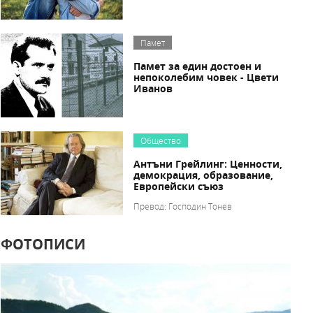
Памет
Памет за един достоен и
непоколебим човек - Цвети
Иванов
Общество
Антъни Грейлинг: Ценности,
демокрация, образование,
Европейски съюз
Превод: Господин Тонев
ФОТОПИСИ