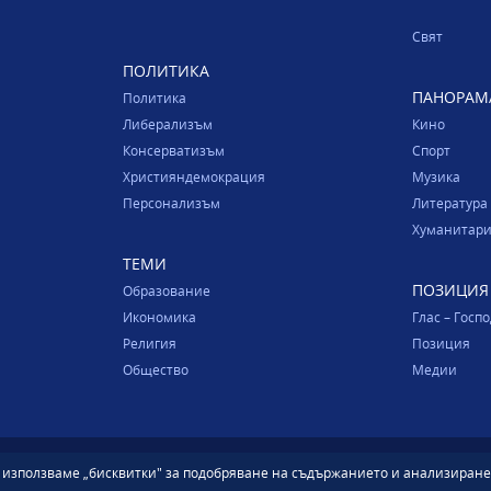
Свят
ПОЛИТИКА
ПАНОРАМ
Политика
Либерализъм
Кино
Консерватизъм
Спорт
Християндемокрация
Музика
Персонализъм
Литература
Хуманитари
ТЕМИ
ПОЗИЦИЯ
Образование
Икономика
Глас – Госп
Религия
Позиция
Общество
Медии
е използваме „бисквитки" за подобряване на съдържанието и анализиране