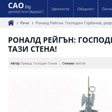
CAO
.bg
Ценности
Общност
Личн
ЦЕННОСТИ И ОБЩНОСТ
Речи
Роналд Рейгън: Господин Горбачов, разр
РОНАЛД РЕЙГЪН: ГОСПОД
ТАЗИ СТЕНА!
Автор:
Превод: Господин Тонев
Снимки:
welt.de