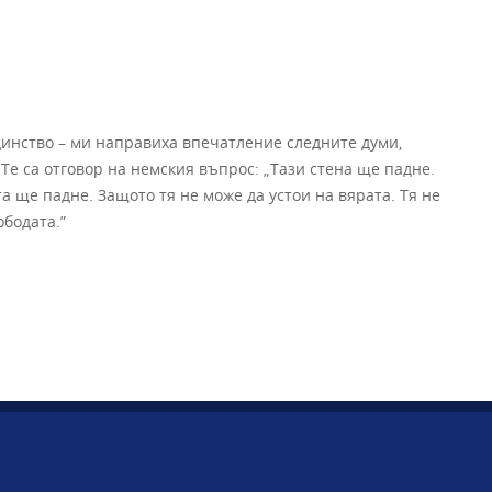
динство – ми направиха впечатление следните думи,
Те са отговор на немския въпрос: „Тази стена ще падне.
а ще падне. Защото тя не може да устои на вярата. Тя не
ободата.”