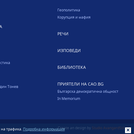
Геополитика
Корупция и мафия
А
РЕЧИ
ИЗПОВЕДИ
стика
БИБЛИОТЕКА
ПРИЯТЕЛИ НА CAO.BG
один Тонев
Българска демократична общност
In Memorium
Create an design by
Studio AvangardStil
 на трафика.
Подробна информация