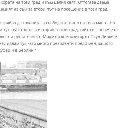
хората на този град и към целия свят. Оттогава двама
Самият аз съм за втори път на посещение в този град.
 трябва да говорим за свободата точно на това място. Но
 тук: чувството за история в този град, който е с повече от
мелост и решителност. Може би композиторът Паул Линке е
ес идвам тук като много президенти преди мен, защото,
куфар и в Берлин.”