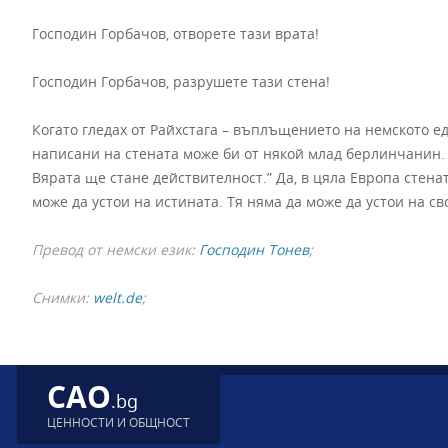
Господин Горбачов, отворете тази врата!
Господин Горбачов, разрушете тази стена!
Когато гледах от Райхстага – въплъщението на немското е
написани на стената може би от някой млад берлинчанин. 
Вярата ще стане действителност.” Да, в цяла Европа стенат
може да устои на истината. Тя няма да може да устои на св
Превод от немски език:
Господин Тонев
;
Снимки:
welt.de
;
CAO
.bg
ЦЕННОСТИ И ОБЩНОСТ