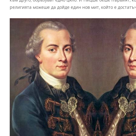
религията можеше да дойде един нов мит, който е достатъч