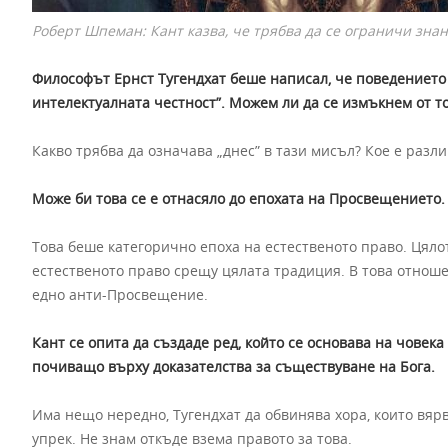
Роберт Шпеман: Кант казва, че трябва да се ограничи знани
Философът Ернст Тугендхат беше написал, че поведението 
интелектуалната честност”. Можем ли да се измъкнем от т
Какво трябва да означава „днес” в тази мисъл? Кое е разл
Може би това се е отнасяло до епохата на Просвещението.
Това беше категорично епоха на естественото право. Цял
естественото право срещу цялата традиция. В това отнош
едно анти-Просвещение.
Кант се опита да създаде ред, който се основава на човек
почиващо върху доказателства за съществуване на Бога.
Има нещо нередно, Тугендхат да обвинява хора, които вярв
упрек. Не знам откъде взема правото за това.