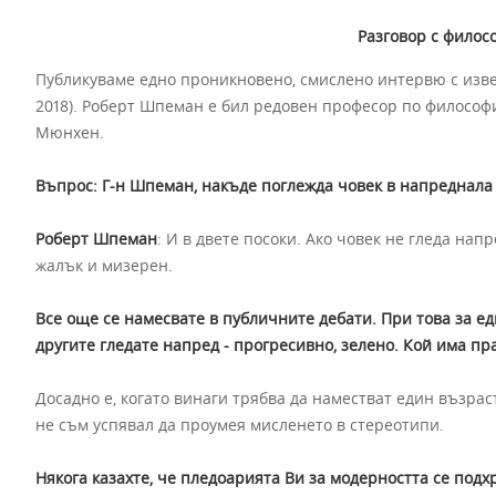
Разговор с фило
Публикуваме едно проникновено, смислено интервю с изве
2018). Роберт Шпеман е бил редовен професор по философи
Мюнхен.
Въпрос: Г-н Шпеман, накъде поглежда човек в напреднала 
Роберт Шпеман
: И в двете посоки. Ако човек не гледа нап
жалък и мизерен.
Все още се намесвате в публичните дебати.
При това з
а ед
другите гледате напред - прогресивно, зелено.
Кой има пр
Досадно е, когато винаги трябва да наместват един възрас
не съм успявал да проумея мисленето в стереотипи.
Някога казахте, че пледоарията Ви за модерността се под