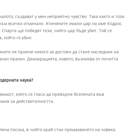
лото, създават у мен неприятно чувство. Така както и този
 към всичко отминало. Атиняните имали цар на име Кодрос.
 Спарта ще победят тези, чийто цар бъде убит. Той се
 който го убил.
яните не приели никого за достоен да стане наследник на
анал празен. Демокрацията, новото, възниква от почитта
модерната наука?
вимост, която се гласи да превърне Вселената във
омня за действителността.
лена посока, в чийто край стои премахването на човека.