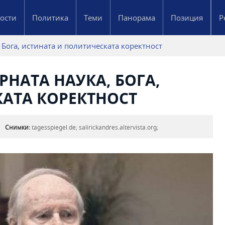
ости
Политика
Теми
Панорама
Позиция
Р
Бога, истината и политическата коректност
НАТА НАУКА, БОГА,
АТА КОРЕКТНОСТ
Снимки:
tagesspiegel.de; salirickandres.altervista.org;