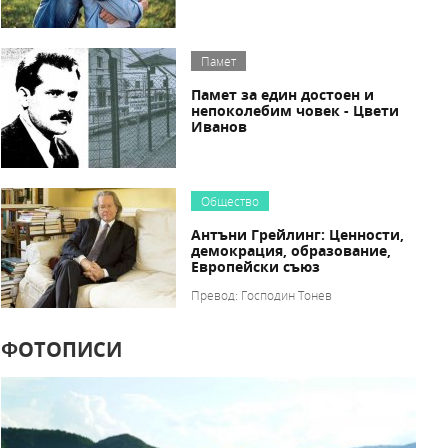
Памет
Памет за един достоен и
непоколебим човек - Цвети
Иванов
Общество
Антъни Грейлинг: Ценности,
демокрация, образование,
Европейски съюз
Превод: Господин Тонев
ФОТОПИСИ