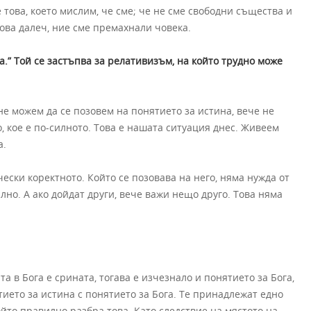
 това, което мислим, че сме; че не сме свободни същества и
кова далеч, ние сме премахнали човека.
.” Той се застъпва за релативизъм, на който трудно може
не можем да се позовем на понятието за истина, вече не
, кое е по-силното. Това е нашата ситуация днес. Живеем
а.
ески коректното. Който се позовава на него, няма нужда от
но. А ако дойдат други, вече важи нещо друго. Това няма
та в Бога е срината, тогава е изчезнало и понятието за Бога,
тието за истина с понятието за Бога. Те принадлежат едно
йто правилно разбра това. Като следствие на мястото на