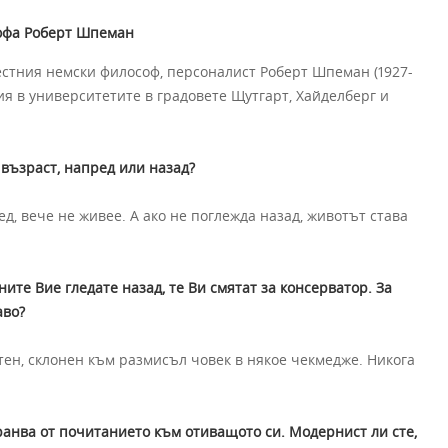
софа Роберт Шпеман
стния немски философ, персоналист Роберт Шпеман (1927-
я в университетите в градовете Щутгарт, Хайделберг и
възраст, напред или назад?
ред, вече не живее. А ако не поглежда назад, животът става
ните Вие гледате назад, те Ви смятат за консерватор.
За
аво?
тен, склонен към размисъл човек в някое чекмедже. Никога
хранва от почитанието към отиващото си. Модернист ли сте,