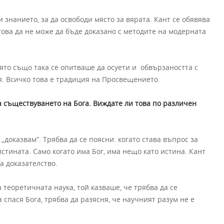
и знанието, за да освободи място за вярата. Кант се обявява
 това да не може да бъде доказано с методите на модерната
оято също така се опитваше да осуети и обвързаността с
я. Всичко това е традиция на Просвещението.
а съществуването на Бога.
Виждате ли това по различен
 „доказвам”. Трябва да се поясни: когато става въпрос за
стината. Само когато има Бог, има нещо като истина. Кант
а доказателство.
теоретичната наука, той казваше, че трябва да се
а спася Бога, трябва да разясня, че научният разум не е