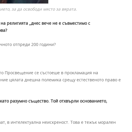
ето, за да освободи място за вярата.
на религията „днес вече не е съвместимо с
ова?
ичното отпреди 200 години?
ото Просвещение се състоеше в прокламация на
ение цялата днешна полемика срещу естественото право е
а като разумно същество. Той отхвърли основанието,
ат, в интелектуална неискреност. Това е тежък морален