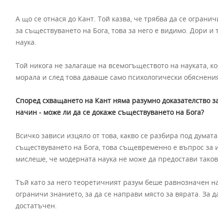
А що се отнася до Кант. Той казва, че трябва да се огранич
за съществуването на Бога, това за него е видимо. Дори и
наука.
Той никога не залагаше на всемогъществото на науката, к
морала и след това даваше само психологически обяснени
Според схващането на Кант няма разумно доказателство з
начин - може ли да се докаже съществуването на Бога?
Всичко зависи изцяло от това, какво се разбира под думата
съществуването на Бога, това същевременно е въпрос за и
мислеше, че модерната наука не може да предостави таков
Тъй като за него теоретичният разум беше равнозначен на 
ограничи знанието, за да се направи място за вярата. За д
достатъчен.