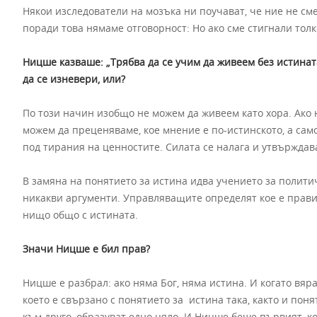
Някои изследователи на мозъка ни поучават, че ние не сме
поради това нямаме отговорност: Но ако сме стигнали тол
Ницше казваше: „Трябва да се учим да живеем без истината
да се изневери, или?
По този начин изобщо не можем да живеем като хора. Ако 
можем да преценяваме, кое мнение е по-истинското, а само
под тирания на ценностите. Силата се налага и утвърждав
В замяна на понятието за истина идва учението за политич
никакви аргументи. Управляващите определят кое е правил
нищо общо с истината.
Значи Ницше е бил прав?
Ницше е разбрал: ако няма Бог, няма истина. И когато вяра
което е свързано с понятието за истина така, както и поня
към друго, образуват едно цяло. И Ницше беше първият, ко