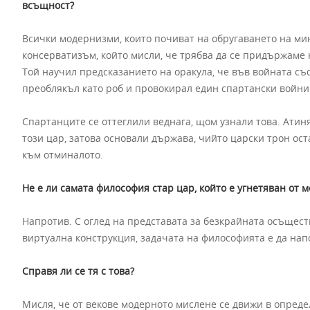
всъщност?
Всички модернизми, които почиват на обругаването на мина
консерватизъм, който мисли, че трябва да се придържаме
Той научил предсказанието на оракула, че във войната със
преоблякъл като роб и провокирал един спартански войник,
Спартанците се оттеглили веднага, щом узнали това. Атин
този цар, затова основали държава, чийто царски трон ост
към отминалото.
Не е ли самата философия стар цар, който е угнетяван от 
Напротив. С оглед на представата за безкрайната осъщест
виртуална конструкция, задачата на философията е да нап
Справя ли се тя с това?
Мисля, че от векове модерното мислене се движи в опреде