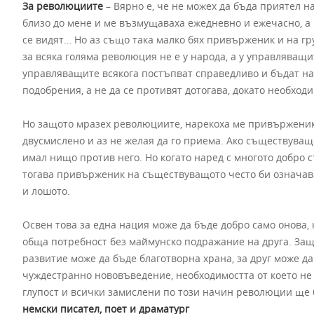
За революциите
– Вярно е, че не можех да бъда приятел 
близо до мене и ме възмущаваха ежедневно и ежечасно, а
се видят… Но аз също така малко бях привърженик и на гр
за всяка голяма революция не е у народа, а у управляващ
управляващите всякога постъпват справедливо и бъдат на
подобрения, а не да се противят дотогава, докато необход
Но защото мразех революциите, нарекоха ме привърженик
двусмислено и аз не желая да го приема. Ако съществуващо
имал нищо против него. Но когато наред с многото добро
тогава привърженик на съществуващото често би означава
и лошото.
Освен това за една нация може да бъде добро само онова, 
обща потребност без маймунско подражание на друга. Защо
развитие може да бъде благотворна храна, за друг може да
чуждестранно нововъведение, необходимостта от което не 
глупост и всички замислени по този начин революции ще 
немски писател, поет и драматург