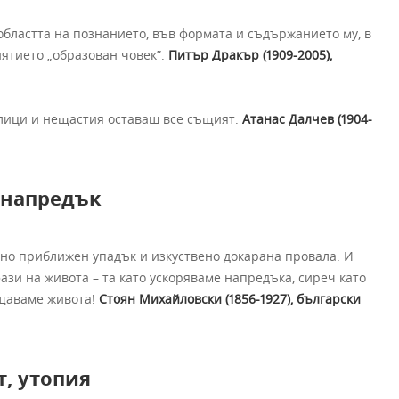
областта на познанието, във формата и съдържанието му, в
нятието „образован човек”.
Питър Дракър (1909-2005),
елици и нещастия оставаш все същият.
Атанас Далчев (1904-
 напредък
ено приближен упадък и изкуствено докарана провала. И
ази на живота – та като ускоряваме напредъка, сиреч като
ащаваме живота!
Стоян Михайловски (1856-1927), български
т,
утопия