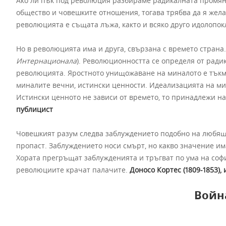
Ако ли пък под революция разбираме радикалната промяна
общество и човешките отношения, тогава трябва да я жела
революцията е същата лъжа, както и всяко друго идолопок
Но в революцията има и друга, свързана с времето страна. 
Интернационала
). Революционността се определя от ради
революцията. Яростното унищожаване на миналото е тъкмо
миналите вечни, истински ценности. Идеализацията на ми
Истински ценното не зависи от времето, то принадлежи на
публицист
Човешкият разум следва заблуждението подобно на любяща 
пропаст. Заблуждението носи смърт, но какво значение има 
Хората прегръщат заблужденията и тръгват по ума на соф
революциите крачат палачите.
Доносо Кортес (1809-1853)
Войн