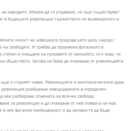
на народите. Можем да се учудваме, че още съществуват
дат в бъдещите революции тържеството на възвишеното и
ената низост на човешката природа като цяло, наред с
е на свободата. И трябва да проумеем фаталното в
 степен е плащане на греховете от миналото, тя е знак, че
на обществото. Затова не бива да очакваме от революцията
а още е старият човек. Революцията е многозначителна дума
под революция разбираме извършваните в определен
од нея разбираме отмяната на всички свободи,
уваме за революция и да очакваме от нея появата на нов
 в нея фатална необходимост и да желаем тя да бъде