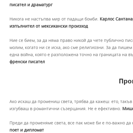
писател и драматург
Никога не настъпва мир от падащи бомби.
Карлос Сантана,
изпълнител от мексикански произход
Ние се бием, за да няма право никой да чете публично пис
молим, когато ни се иска, ако сме религиозни. За да пишем 
една война, която е разположена точно на границата на 
френски писател
Про
Ако искаш да промениш света, трябва да кажеш: ето, такъв 
изгубваш в романтични съзерцания. Не е ефективно.
Мише
Преди да променяме света, все пак може би е по-важно да 
поет и дипломат