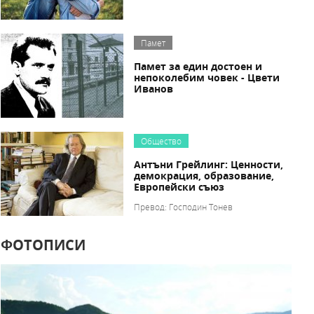
Памет
Памет за един достоен и
непоколебим човек - Цвети
Иванов
Общество
Антъни Грейлинг: Ценности,
демокрация, образование,
Европейски съюз
Превод: Господин Тонев
ФОТОПИСИ