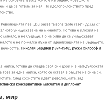
 на основите, върху които е изградено човешкото
ем и да се готвим за нея. Но идолопоклонството пред
лонство.
Революцията пее: „Du passé faisons table rase” (
фраза от
калното унищожаване на миналото. Но това е илюзия на
 минало, а не бъдеще. Но не бива да се унищожават
налото е не по-малка лъжа от идеализацията на бъдещето.
 вечността.
Николай Бердяев (1874-1948), руски философ и
майка, готова да следва своя син дори и в най-дълбоката
това за една майка, която се оставя в ръцете на сина си.
истите. След софистите идват революциите, зад
, испански консервативен мислител и дипломат
а, мир