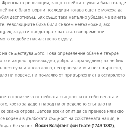
на Френската революция, защото нейните ужаси бяха твърде
 нейните благотворни последици тогава още не можеха да
убия деспотизъм. Бях също така напълно убеден, че вината
ите. Революциите биха били съвсем невъзможни, ако
щрек, за да ги предотвратяват със своевременни
имото се добие насилствено отдолу.
 на съществуващото. Това определение обаче е твърде
то е изцяло превъзходно, добро и справедливо, аз не бих
 съществува и много лошо, несправедливо и несъвършено,
ло ни повече, ни по-малко от привърженик на остарялото
което произлиза от нейната същност и от собствената и
то, което за даден народ на определено стъпало на
 се окаже отрова. Затова всеки опит да се пренесе някакво
се корени в дълбоката същност на собствената нация, е
бъдат без успех.
Йохан Волфганг фон Гьоте (1749-1832),