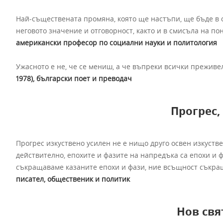
Най-съществената промяна, която ще настъпи, ще бъде в 
неговото значение и отговорност, както и в смисъла на по
американски професор по социални науки и политология
Ужасното е не, че се мениш, а че въпреки всички прежив
1978), български поет и преводач
Прогрес,
Прогрес изкуствено усилен не е нищо друго освен изкуств
действително, епохите и фазите на напредъка са епохи и ф
съкращаваме казаните епохи и фази, ние всъщност съкр
писател, общественик и политик
Нов свя