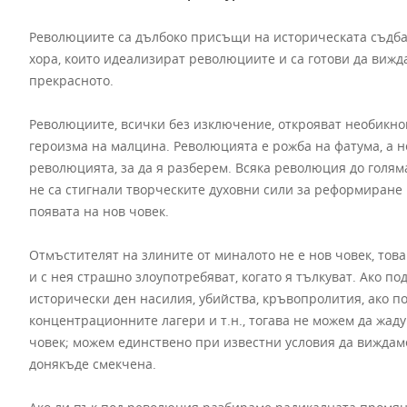
Революциите са дълбоко присъщи на историческата съдба 
хора, които идеализират революциите и са готови да виж
прекрасното.
Революциите, всички без изключение, открояват необикнов
героизма на малцина. Революцията е рожба на фатума, а н
революцията, за да я разберем. Всяка революция до голяма
не са стигнали творческите духовни сили за реформиране 
появата на нов човек.
Отмъстителят на злините от миналото не е нов човек, тов
и с нея страшно злоупотребяват, когато я тълкуват. Ако 
исторически ден насилия, убийства, кръвопролития, ако п
концентрационните лагери и т.н., тогава не можем да жад
човек; можем единствено при известни условия да виждаме
донякъде смекчена.