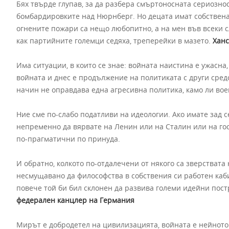
Бях твърде глупав, за да разбера смъртоносната сериознос
бомбардировките над Нюрнберг. Но децата имат собствена 
огнените пожари са нещо любопитно, а на мен във всеки с
как партийните големци седяха, треперейки в мазето.
Ханс
Има ситуации, в които се знае: войната наистина е ужасна
войната и днес е продължение на политиката с други сред
начин не оправдава една агресивна политика, камо ли во
Ние сме по-слабо податливи на идеологии. Ако имате зад с
непременно да вярвате на Ленин или на Сталин или на гос
по-прагматични по принуда.
И обратно, колкото по-отдалечени от някого са зверствата
несмущавано да философства в собствения си работен каби
повече той би бил склонен да развива големи идейни пост
федерален канцлер на Германия
Мирът е добродетел на цивилизацията, войната е нейнот