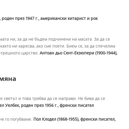
 роден през 1947 г., американски китарист и рок
мата ни, за да не бъдем подчинени на масата. За да се
както ни харесва, ако сме поети. Бием се, за да спечелим
вътрешното царство.
Антоан дьо Сент-Екзюпери (1900-1944),
мяна
е светът и това трябва да се направи. Не бива да се
л Уелбек, роден през 1956 г., френски писател
не го погубваме.
Пол Клодел (1868-1955), френски писател,