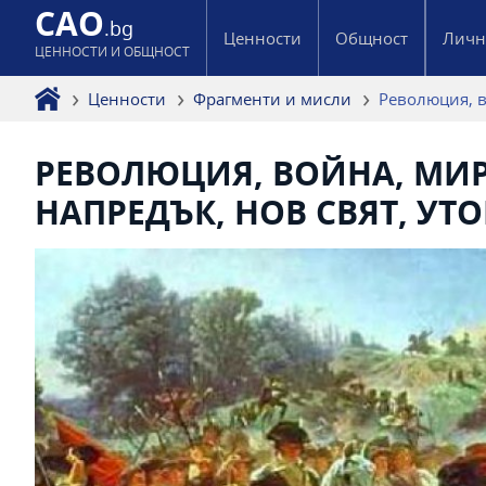
CAO
.bg
Ценности
Общност
Личн
ЦЕННОСТИ И ОБЩНОСТ
Ценности
Фрагменти и мисли
Революция, в
РЕВОЛЮЦИЯ, ВОЙНА, МИР
НАПРЕДЪК, НОВ СВЯТ, УТ