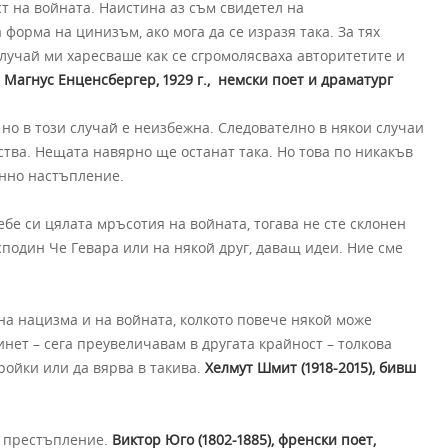
т на войната. Наистина аз съм свидетел на
форма на цинизъм, ако мога да се изразя така. За тях
лучай ми харесваше как се сгромолясваха авторитетите и
 Магнус Енценсбергер, 1929 г., немски поет и драматург
, но в този случай е неизбежна. Следователно в някои случаи
ства. Нещата навярно ще останат така. Но това по никакъв
енно настъпление.
ебе си цялата мръсотия на войната, тогава не сте склонен
подин Че Гевара или на някой друг, даващ идеи. Ние сме
 на нацизма и на войната, колкото повече някой може
нет – сега преувеличавам в другата крайност – толкова
ройки или да вярва в такива.
Хелмут Шмит (1918-2015), бивш
о престъпление.
Виктор Юго (1802-1885), френски поет,