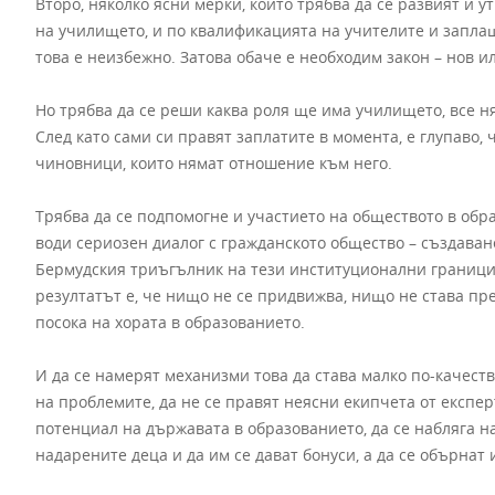
Второ, няколко ясни мерки, които трябва да се развият и 
на училището, и по квалификацията на учителите и заплащ
това е неизбежно. Затова обаче е необходим закон – нов и
Но трябва да се реши каква роля ще има училището, все н
След като сами си правят заплатите в момента, е глупаво
чиновници, които нямат отношение към него.
Трябва да се подпомогне и участието на обществото в обр
води сериозен диалог с гражданското общество – създаван
Бермудския триъгълник на тези институционални граници
резултатът е, че нищо не се придвижва, нищо не става пре
посока на хората в образованието.
И да се намерят механизми това да става малко по-качес
на проблемите, да не се правят неясни екипчета от експерт
потенциал на държавата в образованието, да се набляга н
надарените деца и да им се дават бонуси, а да се обърнат