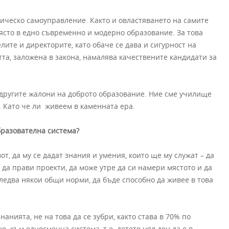
ическо самоуправление. Както и овластяването на самите
място в едно съвременно и модерно образование. За това
лите и директорите, като обаче се дава и сигурност на
та, заложена в закона, намалява качествените кандидати за
другите жалони на доброто образование. Ние сме училище
. Като че ли живеем в каменната ера.
бразователна система?
т, да му се дадат знания и умения, които ще му служат – да
 да прави проекти, да може утре да си намери мястото и да
следва някои общи норми, да бъде способно да живее в това
анията, не на това да се зубри, както става в 70% по
е към едносменна система, т.е. детето цял ден да е в