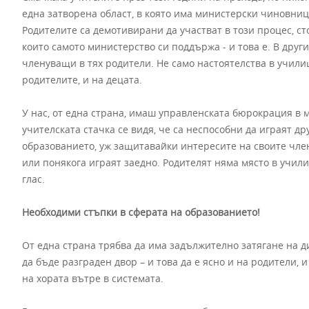
една затворена област, в която има министерски чиновниц
Родителите са демотивирани да участват в този процес, с
които самото министерство си поддържа - и това е. В дру
членуващи в тях родители. Не само настоятелства в учили
родителите, и на децата.
У нас, от една страна, имаш управленската бюрокрация в м
учителската стачка се видя, че са неспособни да играят д
образованието, уж защитавайки интересите на своите члено
или понякога играят заедно. Родителят няма място в учил
глас.
Необходими стъпки в сферата на образованието!
От една страна трябва да има задължително затягане на 
да бъде разграден двор – и това да е ясно и на родители, 
на хората вътре в системата.