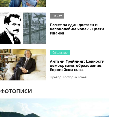
Памет
Памет за един достоен и
непоколебим човек - Цвети
Иванов
Общество
Антъни Грейлинг: Ценности,
демокрация, образование,
Европейски съюз
Превод: Господин Тонев
ФОТОПИСИ