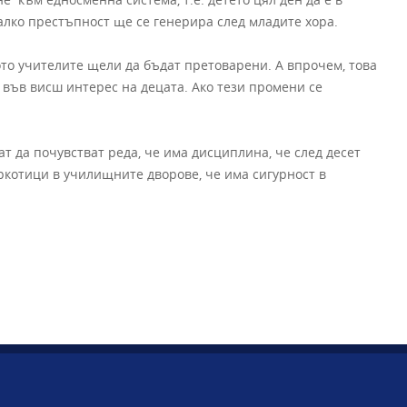
алко престъпност ще се генерира след младите хора.
ото учителите щели да бъдат претоварени. А впрочем, това
 във висш интерес на децата. Ако тези промени се
т да почувстват реда, че има дисциплина, че след десет
аркотици в училищните дворове, че има сигурност в