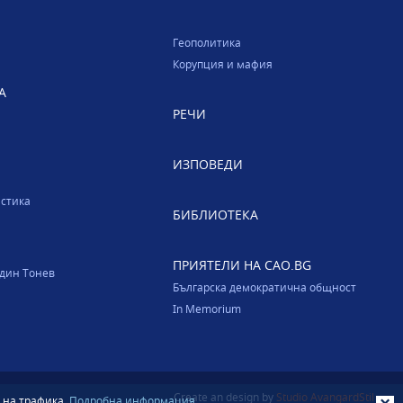
Геополитика
Корупция и мафия
А
РЕЧИ
ИЗПОВЕДИ
стика
БИБЛИОТЕКА
ПРИЯТЕЛИ НА CAO.BG
один Тонев
Българска демократична общност
In Memorium
Create an design by
Studio AvangardStil
 на трафика.
Подробна информация