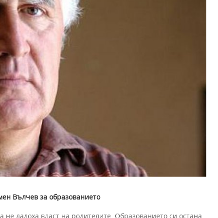
мен Вълчев за образованието
а не дадоха власт на родителите. Образованието си остана