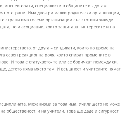
и, инспекторати, специалисти в общините и - дотам.
тоят отстрани. Има две-три малки родителски организации,
гите страни има големи организации със стотици хиляди
щата, но и асоциации, които защитават интересите и на
инистерството, от друга – синдикати, които по време на
руга освен реакционна роля, които спират промените в
ве. И това е статуквото- те или се боричкат помежду си,
ище, детето няма място там. И всъщност и учителите нямат
дисциплината. Механизми за това има. Училището не може
и на общественост, и на учители. Това ще даде и сигурност