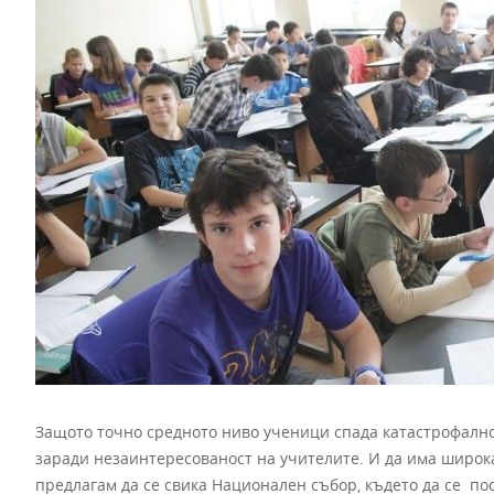
Защото точно средното ниво ученици спада катастрофално 
заради незаинтересованост на учителите. И да има широка 
предлагам да се свика Национален събор, където да се по