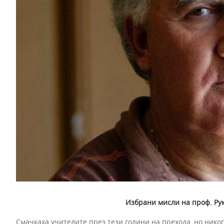
Избрани мисли на проф. Ру
Смачкаха учителите през тези години на прехода, но никог