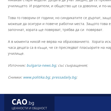
училището. И родители, и общество ще са доволни, и по-м
Това го говорим от години, но синдикатите се дърпат, защ
можеше да осигури и повече работни места. Защото това е
започнат, хората ще повярват, трябва да си повярват.
А в момента никой не вярва на образованието. Хората иска
часа децата са в къщи, че се преследват пласьорите на н
училище.
Източник:
bulgaria-news.bg
; със съкращения;
Снимки:
www.politika.bg
;
pressadaily.bg
;
CAO
.bg
ЦЕННОСТИ И ОБЩНОСТ