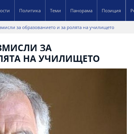
ости
Политика
Теми
Панорама
Позиция
Р
змисли за образованието и за ролята на училището
АЗМИСЛИ ЗА
ЛЯТА НА УЧИЛИЩЕТО