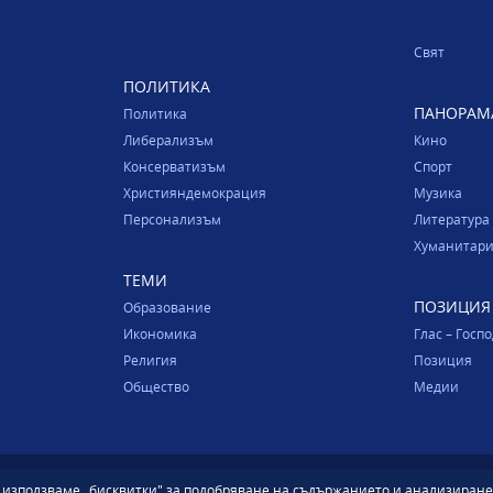
Свят
ПОЛИТИКА
ПАНОРАМ
Политика
Либерализъм
Кино
Консерватизъм
Спорт
Християндемокрация
Музика
Персонализъм
Литература
Хуманитари
ТЕМИ
ПОЗИЦИЯ
Образование
Икономика
Глас – Госп
Религия
Позиция
Общество
Медии
е използваме „бисквитки" за подобряване на съдържанието и анализиране