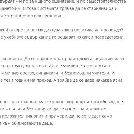
утвърдят – и по външното оценяване, и по самостоятелността
ането им. В това системата трябва да се стабилизира и
ли като промяна в досегашния.
якой отгоре ли ще му диктува каква политика да провежда?
, че учебното съдържание го решават някакви посредствени
азованието. Да се подпомогнат родителски асоциации, да се
е на структури за това. Иначе училището се върти в
 – министерство, синдикати и безпомощни учители. И
з тези години на преход. А трябва да се даде някаква ясна
твено – да включват максимално широк кръг при обсъждане
и – със или без кавички, да се използва и малкото
а положителния опит и примери, да не се гледат само
 и към обикновените деца.