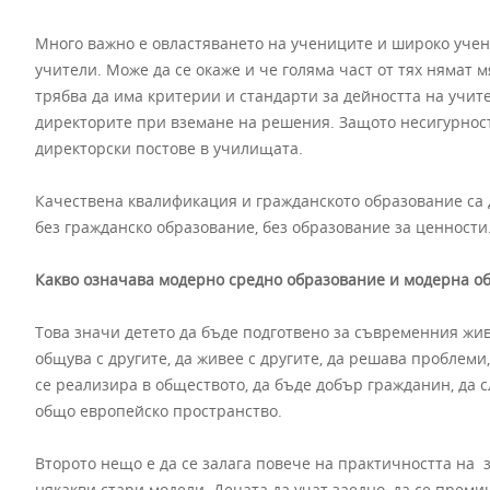
Много важно е овластяването на учениците и широко учен
учители. Може да се окаже и че голяма част от тях нямат 
трябва да има критерии и стандарти за дейността на учите
директорите при вземане на решения. Защото несигурност
директорски постове в училищата.
Качествена квалификация и гражданското образование са 
без гражданско образование, без образование за ценности
Какво означава модерно средно образование и модерна о
Това значи детето да бъде подготвено за съвременния живо
общува с другите, да живее с другите, да решава проблеми,
се реализира в обществото, да бъде добър гражданин, да 
общо европейско пространство.
Второто нещо е да се залага повече на практичността на зн
някакви стари модели. Децата да учат заедно, да се премин