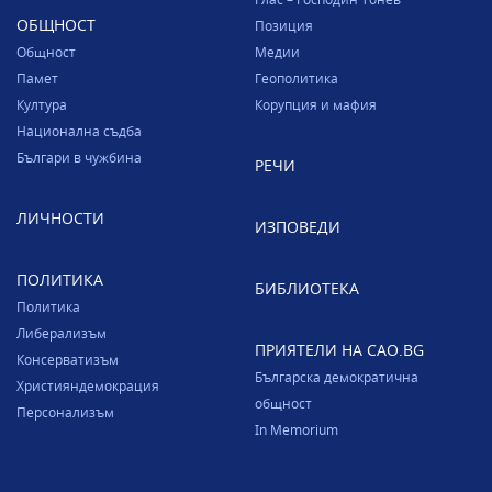
ОБЩНОСТ
Позиция
Общност
Медии
Памет
Геополитика
Култура
Корупция и мафия
Национална съдба
Българи в чужбина
РЕЧИ
ЛИЧНОСТИ
ИЗПОВЕДИ
ПОЛИТИКА
БИБЛИОТЕКА
Политика
Либерализъм
ПРИЯТЕЛИ НА CAO.BG
Консерватизъм
Българска демократична
Християндемокрация
общност
Персонализъм
In Memorium