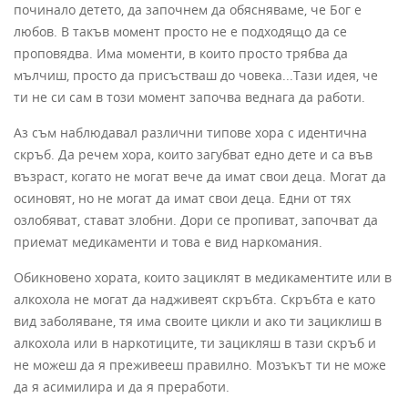
починало детето, да започнем да обясняваме, че Бог е
любов. В такъв момент просто не е подходящо да се
проповядва. Има моменти, в които просто трябва да
мълчиш, просто да присъстваш до човека...Тази идея, че
ти не си сам в този момент започва веднага да работи.
Аз съм наблюдавал различни типове хора с идентична
скръб. Да речем хора, които загубват едно дете и са във
възраст, когато не могат вече да имат свои деца. Могат да
осиновят, но не могат да имат свои деца. Едни от тях
озлобяват, стават злобни. Дори се пропиват, започват да
приемат медикаменти и това е вид наркомания.
Обикновено хората, които зациклят в медикаментите или в
алкохола не могат да надживеят скръбта. Скръбта е като
вид заболяване, тя има своите цикли и ако ти зациклиш в
алкохола или в наркотиците, ти зацикляш в тази скръб и
не можеш да я преживееш правилно. Мозъкът ти не може
да я асимилира и да я преработи.