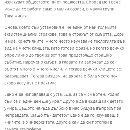
излекуват обществото ни от пошлостта. Според мен вече
може да се работи само в малки оазиси, в малки групи.
Така мисля.
Онова, което съм установил е, че един от най-големите
екзистенциални страхове, това е страхът от смъртта. Дори
и ние, християните, много често изучаваме теологията във
вид на чисти клишета, като готови фрази, но когато всичко
опре лично до твоя живот това предстоящо страшно
събитие, наречено смърт, в главата ти започват да се
въртят много и много мисли. И тогава всички клишета се
разрушават. Тогава виждам, че вярата е била често по-
скоро лозунг, не практика.
Едно е да изповядваш с уста: „Да, аз съм смъртен. Родил
съм се и един ден ще умра.” Друго е да виждаш как детето
умира. Защото някъде дълбоко в нас бушува въпросът за
неправдата: „защо пък детето?” Едно е да го изучаваш в
книгите, в Университета, друго е сам да си потопен в
самата атмосфера.