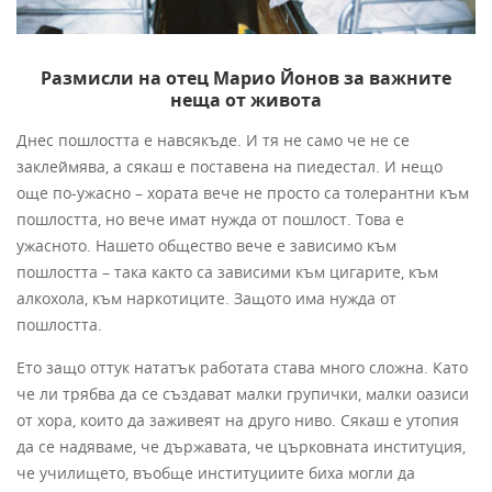
Размисли на отец Марио Йонов за важните
неща от живота
Днес пошлостта е навсякъде. И тя не само че не се
заклеймява, а сякаш е поставена на пиедестал. И нещо
още по-ужасно – хората вече не просто са толерантни към
пошлостта, но вече имат нужда от пошлост. Това е
ужасното. Нашето общество вече е зависимо към
пошлостта – така както са зависими към цигарите, към
алкохола, към наркотиците. Защото има нужда от
пошлостта.
Ето защо оттук нататък работата става много сложна. Като
че ли трябва да се създават малки групички, малки оазиси
от хора, които да заживеят на друго ниво. Сякаш е утопия
да се надяваме, че държавата, че църковната институция,
че училището, въобще институциите биха могли да