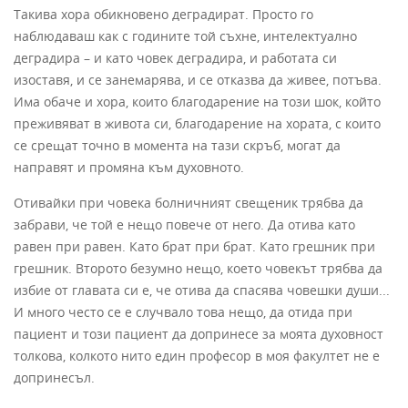
Такива хора обикновено деградират. Просто го
наблюдаваш как с годините той съхне, интелектуално
деградира – и като човек деградира, и работата си
изоставя, и се занемарява, и се отказва да живее, потъва.
Има обаче и хора, които благодарение на този шок, който
преживяват в живота си, благодарение на хората, с които
се срещат точно в момента на тази скръб, могат да
направят и промяна към духовното.
Отивайки при човека болничният свещеник трябва да
забрави, че той е нещо повече от него. Да отива като
равен при равен. Като брат при брат. Като грешник при
грешник. Второто безумно нещо, което човекът трябва да
избие от главата си е, че отива да спасява човешки души...
И много често се е случвало това нещо, да отида при
пациент и този пациент да допринесе за моята духовност
толкова, колкото нито един професор в моя факултет не е
допринесъл.