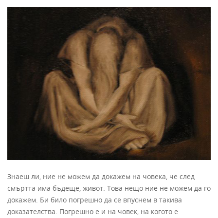
Знаеш ли, ние не можем да докажем на човека, че след
смъртта има бъдеще, живот. Това нещо ние не можем да го
докажем. Би било погрешно да се впуснем в такива
доказателства. Погрешно е и на човек, на когото е