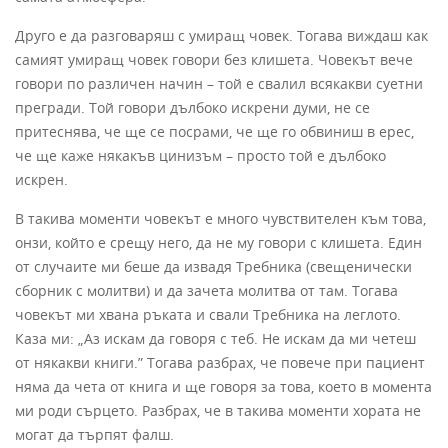
Друго е да разговаряш с умиращ човек. Тогава виждаш как
самият умиращ човек говори без клишета. Човекът вече
говори по различен начин – той е свалил всякакви суетни
прегради. Той говори дълбоко искрени думи, не се
притеснява, че ще се посрами, че ще го обвиниш в ерес,
че ще каже някакъв цинизъм – просто той е дълбоко
искрен.
В такива моменти човекът е много чувствителен към това,
онзи, който е срещу него, да не му говори с клишета. Един
от случаите ми беше да извадя Требника (свещенически
сборник с молитви) и да зачета молитва от там. Тогава
човекът ми хвана ръката и свали Требника на леглото.
Каза ми: „Аз искам да говоря с теб. Не искам да ми четеш
от някакви книги.” Тогава разбрах, че повече при пациент
няма да чета от книга и ще говоря за това, което в момента
ми роди сърцето. Разбрах, че в такива моменти хората не
могат да търпят фалш.