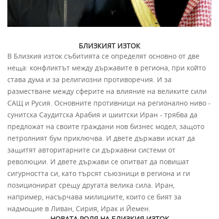
БЛИЗКИЯТ ИЗТОК
В Близкия изток събитията се определят основно от две
неща: конфликтът между държавите в региона, при който
става дума и за религиозни противоречия. И за
разместване между сферите на влияние на великите сили
САЩ и Русия. Основните противници на регионално ниво -
сунитска Саудитска Арабия и шиитски Иран - трябва да
предложат на своите граждани нов бизнес модел, защото
петролният бум приключва. И двете държави искат да
защитят авторитарните си държавни системи от
революции. И двете държави се опитват да повишат
сигурността си, като търсят съюзници в региона и ги
позиционират срещу другата велика сила. Иран,
например, насърчава милициите, които се бият за
надмощие в Ливан, Сирия, Ирак и Йемен.
НОВАТА РОЛЯ НА БЛИЗКИЯ ИЗТОК