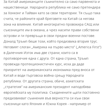
За Китай американците съмнително са само парвенюта и
нашественици. Народната република не само претендира
за Хонконг и Тайван като за свои територии. Тя също така
счита, че районите край бреговете на Китай са негова
зона на влияние. Китай многократно провокира САЩ или
съюзниците им в океана, а чрез насипи прави собствени
острови и ги превръща в свои предни военни постове.
Доналд Тръмп беше този, който предизвика втория трус.
Неговият слоган „Америка на първо място” („America First”)
в Далечния Изток има две страни, които са в
противоречие една с друга. От една страна, Тръмп
провежда протекционистичен курс, иска да даде
приоритет на американската икономика пред вноса от
Китай и води търговска война срещу Народната
република. От другата страна, обаче, азиатската
„стратегия” на американския президент наподобява
европейската му политика. Съединените щати постоянно
предизвикват съмнения във верността си към свои
съюзници като Япония и Южна Корея - например от