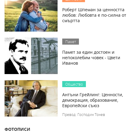
Роберт Шпеман за ценността
любов: Любовта е по-силна от
смъртта
Памет
Памет за един достоен и
непоколебим човек - Цвети
Иванов
Общество
Антъни Грейлинг: Ценности,
демокрация, образование,
Европейски съюз
Превод: Господин Тонев
ФОТОПИСИ