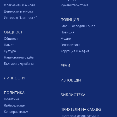
Фрагменти и мисли
Хуманитаристика
Ценности и мисли
Интервю "Ценности"
ПОЗИЦИЯ
Глас – Господин Тонев
ОБЩНОСТ
Позиция
Общност
Медии
Памет
Геополитика
Култура
Корупция и мафия
Национална съдба
Българи в чужбина
РЕЧИ
ЛИЧНОСТИ
ИЗПОВЕДИ
ПОЛИТИКА
БИБЛИОТЕКА
Политика
Либерализъм
ПРИЯТЕЛИ НА CAO.BG
Консерватизъм
Българска демократична