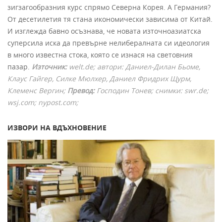
зигзагообразния курс спрямо Северна Корея. А Германия?
От десетилетия тя стана икономически зависима от Китай.
И изглежда бавно осъзнава, че новата източноазиатска
суперсила иска да превърне нелибералната си идеология
в много известна стока, която се изнася на световния
пазар.
Източник:
welt.
de; автори: Даниел-Дилан Бьоме,
Клаус Гайгер, Силке Мюлхер, Даниел Фридрих Щурм,
Клеменс Вергин;
Превод:
Господин Тонев; снимки:
swr.de;
wsj.com;
nypost.
com;
ИЗВОРИ НА ВДЪХНОВЕНИЕ