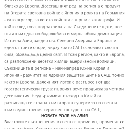
близко до Европа. Досегашният ред на региона е продукт
на Втората световна война: с Япония в ролята на Германия
- като агресор, за когото войната свърши с катастрофа. И
който след това, под закрилата на Съединените щати, пое
пътя към една свободолюбива и миролюбива демокрация.
Източна Азия, заедно със Северна Америка и Европа, е
една от трите опори, върху които САЩ основават своята
сила, обхващаща целия свят. В този регион, както в Европа,
са разположени десетки хиляди американски войници.
Съюзниците в региона – най-напред Южна Корея и
Япония - разчитат на ядрения защитен щит на САЩ, точно
както и Европа. Далечният Изток е разтърсен от два
геостратегически труса: първият вече продължава четири
десетилетия. Неудържимият възход на Китай от
развиваща се страна към втората суперсила на света и
към в единствения сериозен конкурент на САЩ.
НОВАТА РОЛЯ НА АЗИЯ
Властовите съотношения в света се променят, променят се
също и в Азия. Какво означава това за Европа и Германия?