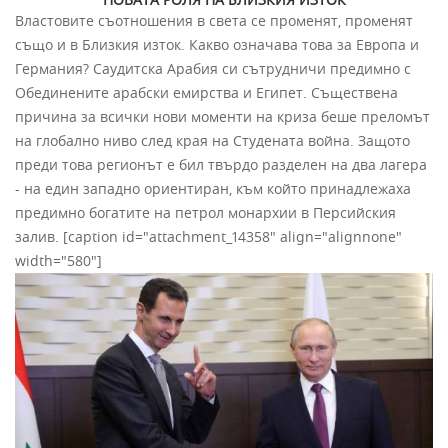
Властовите съотношения в света се променят, променят
също и в Близкия изток. Какво означава това за Европа и
Германия? Саудитска Арабия си сътрудничи предимно с
Обединените арабски емирства и Египет. Съществена
причина за всички нови моменти на криза беше преломът
на глобално ниво след края на Студената война. Защото
преди това регионът е бил твърдо разделен на два лагера
- на един западно ориентиран, към който принадлежаха
предимно богатите на петрол монархии в Персийския
залив. [caption id="attachment_14358" align="alignnone"
width="580"]