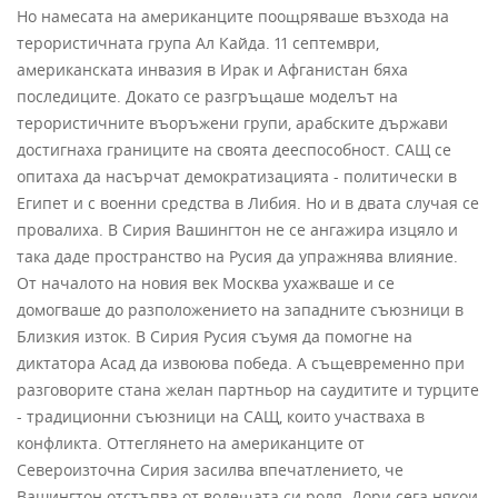
Но намесата на американците поощряваше възхода на
терористичната група Ал Кайда. 11 септември,
американската инвазия в Ирак и Афганистан бяха
последиците. Докато се разгръщаше моделът на
терористичните въоръжени групи, арабските държави
достигнаха границите на своята дееспособност. САЩ се
опитаха да насърчат демократизацията - политически в
Египет и с военни средства в Либия. Но и в двата случая се
провалиха. В Сирия Вашингтон не се ангажира изцяло и
така даде пространство на Русия да упражнява влияние.
От началото на новия век Москва ухажваше и се
домогваше до разположението на западните съюзници в
Близкия изток. В Сирия Русия съумя да помогне на
диктатора Асад да извоюва победа. А същевременно при
разговорите стана желан партньор на саудитите и турците
- традиционни съюзници на САЩ, които участваха в
конфликта. Оттеглянето на американците от
Североизточна Сирия засилва впечатлението, че
Вашингтон отстъпва от водещата си роля. Дори сега някои