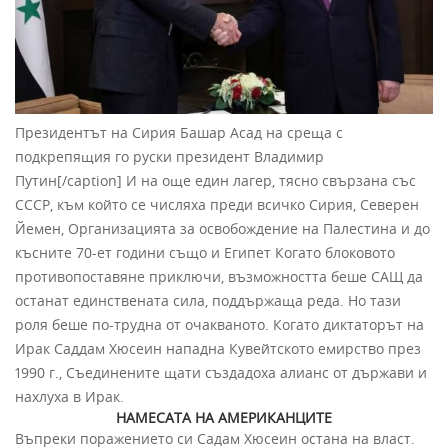
Президентът на Сирия Башар Асад на среща с
подкрепящия го руски президент Владимир
Путин[/caption] И на още един лагер, тясно свързана със
СССР, към който се числяха преди всичко Сирия, Северен
Йемен, Организацията за освобождение на Палестина и до
късните 70-ет години също и Египет Когато блоковото
противопоставяне приключи, възможността беше САЩ да
останат единствената сила, поддържаща реда. Но тази
роля беше по-трудна от очакваното. Когато диктаторът на
Ирак Саддам Хюсеин нападна Кувейтското емирство през
1990 г., Съединените щати създадоха алианс от държави и
нахлуха в Ирак.
НАМЕСАТА НА АМЕРИКАНЦИТЕ
Въпреки поражението си Садам Хюсеин остана на власт.