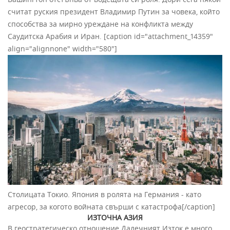
считат руския президент Владимир Путин за човека, който
способства за мирно уреждане на конфликта между
Саудитска Арабия и Иран. [caption id="attachment_14359"
align="alignnone" width="580"]
Столицата Токио. Япония в ролята на Германия - като
агресор, за когото войната свърши с катастрофа[/caption]
ИЗТОЧНА АЗИЯ
В геостратегическо отношение Далечният Изток е много