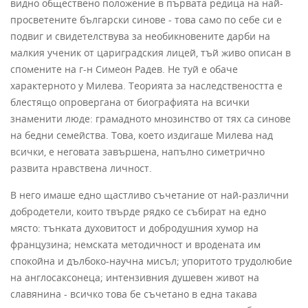
видно обществе­но положение в първата редица на най-
просветените български синове - това само по себе си е
подвиг и свидетелствува за необикновените дарби на
малкия ученик от цариградския лицей, тъй живо описан в
спомените на г-н Симеон Радев. Не туй е обаче
характерното у Милева. Теорията за наследствеността е
блестящо опровергана от биографията на всички
знаменити люде: грамадното мнозинство от тях са синове
на бедни семейства. Това, което издигаше Милева над
всички, е неговата завършена, напълно симетрично
развита нравствена личност.
В него имаше едно щастливо съчетание от най-различни
добродетели, които твърде рядко се събират на едно
място: тънката духовитост и добродушния хумор на
французина; немската методичност и вродената им
спокойна и дълбоко-научна мисъл; упоритото трудолюбие
на англосаксонеца; интензивния душевен живот на
славянина - всичко това бе съчетано в една такава