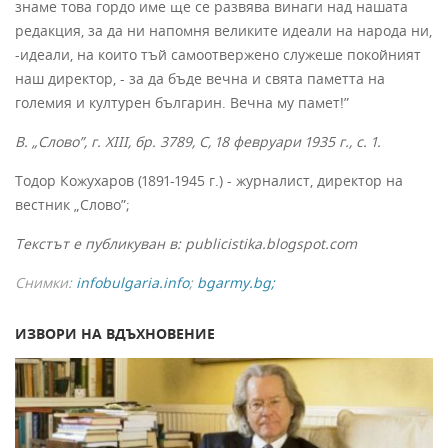
знаме това гордо име ще се развява вина­ги над нашата
редакция, за да ни напомня великите идеали на народа ни,
-идеали, на които тъй самоотвержено служеше покойният
наш директор, - за да бъде вечна и свята паметта на
големия и културен българин. Вечна му памет!”
В. „Слово”, г. XIII, бр. 3789, С, 18 февруари 1935 г., с. 1.
Тодор Кожухаров (1891-1945 г.) - журналист, директор на
вестник „Слово”;
Текстът е публикуван в: publicistika.blogspot.com
Снимки:
infobulgaria.info
;
bgarmy.bg;
ИЗВОРИ НА ВДЪХНОВЕНИЕ