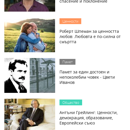
спасение и поклонение
Ценности
Роберт Шпеман за ценността
любов: Любовта е по-силна от
смъртта
Памет
Памет за един достоен и
непоколебим човек - Цвети
Иванов
Общество
Антъни Грейлинг: Ценности,
демокрация, образование,
Европейски съюз