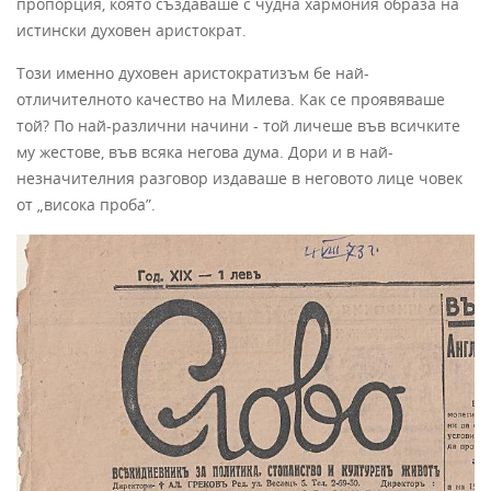
пропорция, която създаваше с чудна хармония образа на
истински духовен аристократ.
Този именно духовен аристократизъм бе най-
отличителното качество на Милева. Как се проявяваше
той? По най-различни начини - той личеше във всичките
му жестове, във всяка негова дума. Дори и в най-
незначителния раз­говор издаваше в неговото лице човек
от „висока проба”.