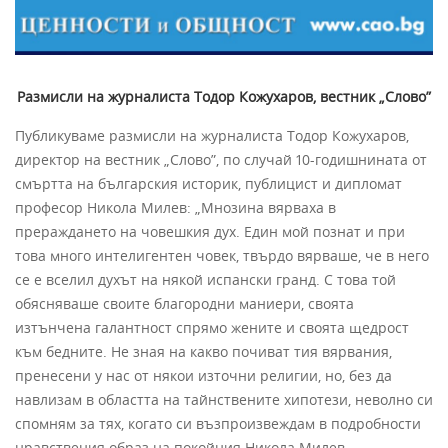
Размисли на журналиста Тодор Кожухаров, вестник „Слово”
Публикуваме размисли на журналиста Тодор Кожухаров,
директор на вестник „Слово”, по случай 10-годишнината от
смъртта на българския историк, публицист и дипломат
професор Никола Милев: „Мнозина вярваха в
прераждането на човешкия дух. Един мой познат и при
това много интелигентен човек, твърдо вярваше, че в него
се е вселил духът на някой испански гранд. С това той
обясняваше своите благородни маниери, своята
изтънчена галантност спрямо жените и своята щедрост
към бедните. Не зная на какво почиват тия вярвания,
пренесени у нас от някои източни религии, но, без да
навлизам в областта на тайнствените хипотези, неволно си
спомням за тях, когато си възпроизвеждам в подробности
нравствения образ на покойния Никола Милев.