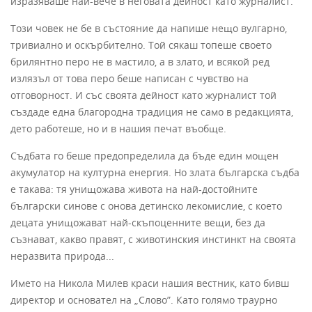
изразяваше най-вече в неговата дейност като журналист.
Този човек не бе в състояние да напише нещо вулгарно,
тривиално и оскърбително. Той сякаш топеше своето
брилянтно перо не в мастило, а в злато, и всякой ред
излязъл от това перо беше написан с чувство на
отговорност. И със своята дейност като журналист той
създаде една благородна традиция не само в редакцията,
дето работеше, но и в нашия печат въобще.
Съдбата го беше предопределила да бъде един мощен
акумулатор на културна енергия. Но злата българска съдба
е такава: тя унищожава живота на най-достойните
български синове с онова детинско лекомислие, с което
децата унищожават най-скъпоценните вещи, без да
съзнават, какво правят, с животинския инстинкт на своята
неразвита природа...
Името на Никола Милев краси нашия вестник, като бивш
директор и осно­вател на „Слово”. Като голямо траурно