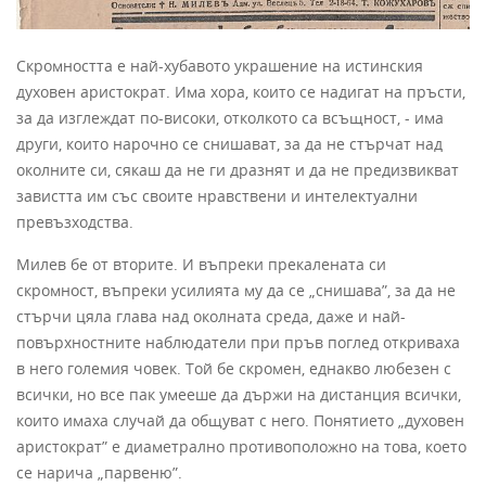
Скромността е най-хубавото украшение на истинския
духовен аристократ. Има хора, които се на­дигат на пръсти,
за да изглеждат по-високи, отколкото са всъщност, - има
дру­ги, които нарочно се снишават, за да не стърчат над
околните си, сякаш да не ги дразнят и да не предизвикват
завистта им със своите нравствени и интелектуални
превъзходства.
Милев бе от вторите. И въпреки прекалената си
скромност, въпреки усилия­та му да се „снишава”, за да не
стърчи цяла глава над околната среда, даже и най-
повърхностните наблюдатели при пръв поглед откриваха
в него големия човек. Той бе скромен, еднакво любезен с
всички, но все пак умееше да държи на дистанция всички,
които имаха случай да общуват с него. Понятието „духовен
аристократ” е диаметрално противоположно на това, което
се нарича „парвеню”.