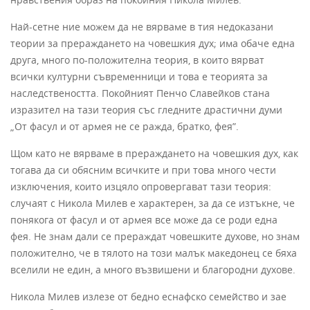
Най-сетне ние можем да не вярваме в тия недоказани
теории за пре­раждането на човешкия дух; има обаче една
друга, много по-положителна тео­рия, в които вярват
всички културни съвременници и това е теорията за
наследст­веността. Покойният Пенчо Славейков стана
изразител на тази теория със глед­ните драстични думи
„От фасул и от армея не се ражда, братко, фея”.
Щом като не вярваме в прераждането на човешкия дух, как
тогава да си обясним всичките и при това много чести
изключения, които изцяло опроверга­ват тази теория:
случаят с Никола Милев е характерен, за да се изтъкне, че
поня­кога от фасул и от армея все може да се роди една
фея. Не знам дали се прераждат човешките духове, но знам
положително, че в тялото на този малък македо­нец се бяха
вселили не един, а много възвишени и благородни духове.
Никола Милев излезе от бедно еснафско семейство и зае