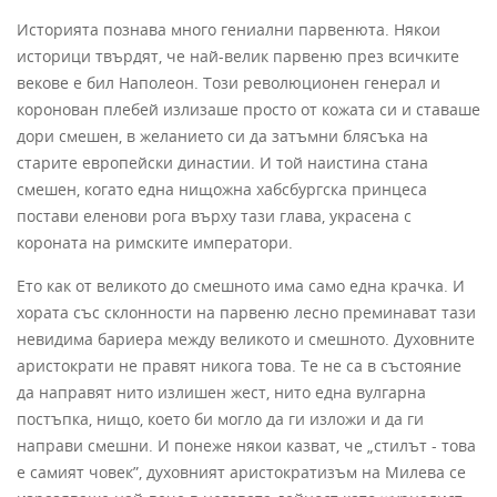
Историята познава много гениални парвенюта. Някои
историци твърдят, че най-велик парвеню през всичките
векове е бил Наполеон. Този революционен генерал и
коронован плебей излизаше просто от кожата си и ставаше
дори смешен, в желанието си да затъмни блясъка на
старите европейски династии. И той наистина стана
смешен, когато една нищожна хабсбургска прин­цеса
постави еленови рога върху тази глава, украсена с
короната на рим­ските императори.
Ето как от великото до смешното има само една крачка. И
хората със склон­ности на парвеню лесно преминават тази
невидима бариера между великото и смешното. Духовните
аристократи не правят никога това. Те не са в състояние
да направят нито излишен жест, нито една вулгарна
постъпка, нищо, което би могло да ги изложи и да ги
направи смешни. И понеже някои казват, че „стилът - това
е самият човек”, духовният аристократизъм на Милева се