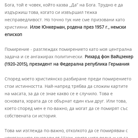
Бога, той е човек, който казва „Да” на Бога. Трудно е да
издържиш това, когато си извършил тежка
несправедливост. Но точно тук ние сме призовани като
християни.
Илзе Юнкерман, родена през 1957 г., немски
епископ
Помирение - разглеждах помирението като моя централна
задача и се ангажирах политически.
Рихард фон Вайцзекер
(1920-2015), президент на Федерална република Германия
Според моето християнско разбиране преди помирението
стои истинността. Най-напред трябва да сложим картите
на масата, за да се знае какво се е случило. Това е
основата, хората да се обърнат един към друг. Или това,
което според мен е по-важно, да могат да се помирят със
собствената си история.
Това ми изглежда по-важно, отколкото да се помирявам с
някогашните генерали от Щази, които нито веднъж не са