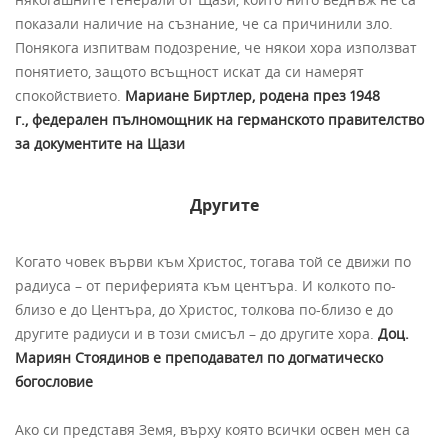
показали наличие на съзнание, че са причинили зло.
Понякога изпитвам подозрение, че някои хора използват
понятието, защото всъщност искат да си намерят
спокойствието.
Мариане Биртлер, родена през 1948
г., федерален пълномощник на германското правителство
за документите на Щази
Другите
Когато човек върви към Христос, тогава той се движи по
радиуса – от периферията към центъра. И колкото по-
близо е до Центъра, до Христос, толкова по-близо е до
другите радиуси и в този смисъл – до другите хора.
Доц.
Мариян Стоядинов е преподавател по догматическо
богословие
Ако си представя Земя, върху която всички освен мен са