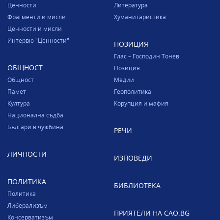
Ценности
Литература
Фрагменти и мисли
Хуманитаристика
Ценности и мисли
Интервю "Ценности"
ПОЗИЦИЯ
Глас – Господин Тонев
ОБЩНОСТ
Позиция
Общност
Медии
Памет
Геополитика
Култура
Корупция и мафия
Национална съдба
Българи в чужбина
РЕЧИ
ЛИЧНОСТИ
ИЗПОВЕДИ
ПОЛИТИКА
БИБЛИОТЕКА
Политика
Либерализъм
ПРИЯТЕЛИ НА CAO.BG
Консерватизъм