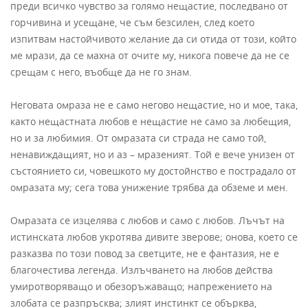
преди всичко чувство за голямо нещастие, последвано от
горчивина и усещане, че съм безсилен, след което
изпитвам настойчивото желание да си отида от този, който
ме мрази, да се махна от очите му, никога повече да не се
срещам с него, въобще да не го знам.
Неговата омраза не е само негово нещастие, но и мое, така,
както нещастната любов е нещастие не само за любещия,
но и за любимия. От омразата си страда не само той,
ненавиждащият, но и аз – мразеният. Той е вече унизен от
състоянието си, човешкото му достойнство е пострадало от
омразата му; сега това унижение трябва да обземе и мен.
Омразата се изцелява с любов и само с любов. Лъчът на
истинската любов укротява дивите зверове; онова, което се
разказва по този повод за светците, не е фантазия, не е
благочестива легенда. Излъчването на любов действа
умиротворяващо и обезоръжаващо; напрежението на
злобата се разпръсква; злият инстинкт се обърква,