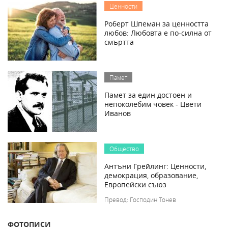
Ценности
Роберт Шпеман за ценността
любов: Любовта е по-силна от
смъртта
Памет
Памет за един достоен и
непоколебим човек - Цвети
Иванов
Общество
Антъни Грейлинг: Ценности,
демокрация, образование,
Европейски съюз
Превод: Господин Тонев
ФОТОПИСИ