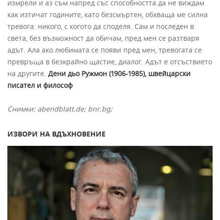
измрели и аз съм напред със способността да не виждам
как изтичат годините, като безсмъртен, обхваща ме силна
тревога: никого, с когото да споделя. Сам и последен в
света, без възможност да обичам, пред мен се разтваря
адът. Ала ако любимата се появи пред мен, тревогата се
превръща в безкрайно щастие, диалог. Адът е отсъствието
на другите.
Дени дьо Ружмон (1906-1985), швейцарски
писател и философ
Снимки: abendblatt.de;
bnr.bg;
ИЗВОРИ НА ВДЪХНОВЕНИЕ