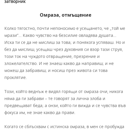
затворник
Омраза, отмъщение
Колко тягостно, почти непоносимо е усещането, че „той ме
мрази”… Какво чувство на безсилие овладява душата…
Иска ти се да не мислиш за това; и понякога успяваш. Но и
без да мислиш, усещаш чрез духовния си взор тази струя,
този ток на чуждото отвращение, презрение и
зложелателство. И не знаеш какво да направиш; и не
можеш да забравиш; и носиш през живота си това
проклятие.
Този, който веднъж е видял горящи от омраза очи, никога
няма да ги забрави – те говорят за лична злоба и
предвещават беда; а онзи, който ги вижда и се чувства във
фокуса им, не знае какво да прави.
Когато се сблъсквам с истинска омраза, в мен се пробужда