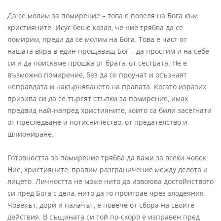
Да се молим за помирение – това е повеля на Бога към
християните. Исус беше казал, че ние трябва да се
помирим, преди да се молим на Бога. Това е част от
нашата вяра в един прощаващ Бог – да простим и на себе
си и да поискаме прошка от брата, от сестрата. Не е
възможно помирение, без да се проучат и осъзнаят
неправдата и накърняването на правата. Когато изразих
призива си да се търсят стъпки за помирение, имах
предвид най-напред християните, които са били засегнати
от преследване и потисничество, от предателство и
шпиониране.
Готовността за помирение трябва да важи за всеки човек.
Ние, християните, правим разграничение между делото и
лицето. Личността не може нито да извоюва достойнството
си пред Бога с дела, нито да го проиграе чрез злодеяния.
Човекът, дори и палачът, е повече от сбора на своите
действия. В същината си той по-скоро е изправен пред