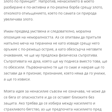
злото по принцип”. Напротив, ненасилието в моето
разбиране е по-активна и по-реална борба срещу злото,
отколкото отмъщението, което по самата си природа
увеличава злото.
Имам предвид умствена и следователно, морална
опозиция на неморалността. Аз се опитвам да притъпя
напълно меча на тиранина не като извадя срещу него
оръжие с по-режещо острие, а като обезсърча неговите
очаквания, че ще му предложа физическа съпротива.
Съпротивата на духа, която ще му поднеса вместо това, ще
го обезсили. Първоначално тя ще го смае и накрая ще го
застави да я признае; признание, което няма да го унижи,
а ще го извиси.
Моята идея за ненасилие съвсем не означава, че може да
се бяга от опасностите и да се оставят близките без
защита. Ако трябва да се избира между насилието и
страхливото бягство, аз ще предпочета насилието пред