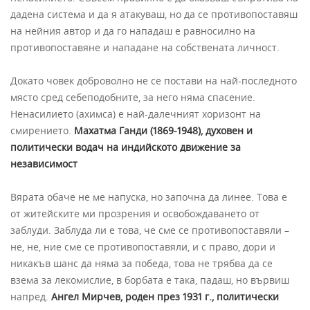
дадена система и да я атакуваш, но да се противопоставяш
на нейния автор и да го нападаш е равносилно на
противопоставяне и нападане на собствената личност.
Докато човек доброволно не се постави на най-последното
място сред себеподобните, за него няма спасение.
Ненасилието (ахимса) е най-далечният хоризонт на
смирението.
Махатма Ганди (1869-1948), духовен и
политически водач на индийското движение за
независимост
Вярата обаче не ме напуска, но започна да линее. Това е
от житейските ми прозрения и освобождаването от
заблуди. Заблуда ли е това, че сме се противопоставяли –
не, не, ние сме се противопоставяли, и с право, дори и
никакъв шанс да няма за победа, това не трябва да се
взема за лекомислие, в борбата е така, падаш, но вървиш
напред.
Ангел Мирчев, роден през 1931 г., политически