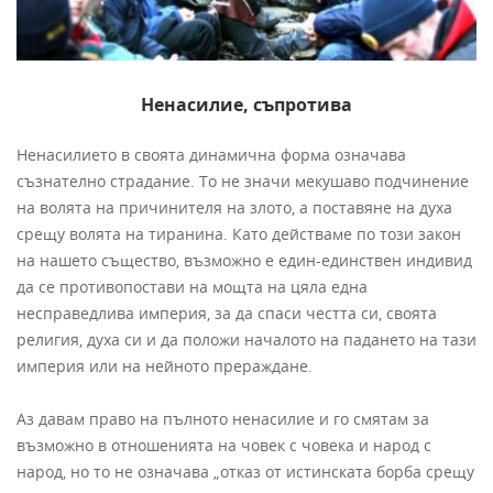
Ненасилие, съпротива
Ненасилието в своята динамична форма означава
съзнателно страдание. То не значи мекушаво подчинение
на волята на причинителя на злото, а поставяне на духа
срещу волята на тиранина. Като действаме по този закон
на нашето същество, възможно е един-единствен индивид
да се противопостави на мощта на цяла една
несправедлива империя, за да спаси честта си, своята
религия, духа си и да положи началото на падането на тази
империя или на нейното прераждане.
Аз давам право на пълното ненасилие и го смятам за
възможно в отношенията на човек с човека и народ с
народ, но то не означава „отказ от истинската борба срещу