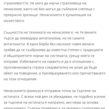
страхливостта. Не мога да науча страхливеца на
ненасилие, както не бих могъл да съблазня слепеца с
прекрасно зрелище. Ненасилието е кулминация на
мъжеството.
Същността на техниката на ненасилие е, че тя винаги
търси да ликвидира антагонизма, но не самите
антагонисти. В една борба без насилие човек винаги
трябва да се съобразява до известна степен с традициите
и общоприетите норми на системата, срещу която се
изправя. Избягването на каквито и да е отношения с
противниковата страна следователно не може да бъде
обект на поведение, а преобразуването или пречистването
на тези отношения.
Ненасилието (ахимса) е отправна точка за търсене на
истината. С всеки нов ден се убеждавам, че подобно усилие
за търсене на истината е напразно, ако няма за основа
ненасилието. Съвсем правилно е да оказваш съпротива на