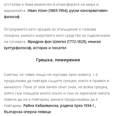
отстъпва и бива въвлечен в атмосферата на мира и
хармонията.
Иван Илин (1883-1954), руски консервативен
философ
Остроумието като оръдие за отмъщение е толкова
позорно, колкото изкуството като средство за гъделичкане
на сетивата.
Фридрих фон Шлегел (1772-1829), немски
културфилософ, историк и писател
Грешка, помирение
Смятам, че човек нищо не научава през живота, т.е.
продължава да повтаря същите грешки, които е правил в
миналото. Поне от моя личен опит зная, че всяка грешка,
която съм плащала много скъпо и съм се заричала никога
повече да не я повтарям, винаги продължавам да я
повтарям.
Райна Кабаиванска, родена през 1934 г.,
българска оперна певица