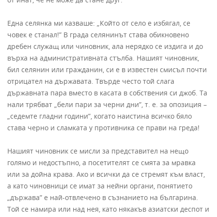
Една селянка ми казваше: „Който от село е избягал, се
човек е станал!” В града селянинът става обикновено
дребен служащ или чиновник, ала нерядко се издига и до
върха на административната стълба. Нашият чиновник,
бил селянин или гражданин, си е в известен смисъл почти
отрицател на държавата. Твърде често той слага
държавната пара вместо в касата в собствения си джоб. Та
нали трябват „бели пари за черни дни”, т. е. за опозиция –
„седемте гладни години”, когато наистина всичко бяло
става черно и сламката у противника се прави на греда!
Нашият чиновник се мисли за представител на нещо
голямо и недостъпно, а посетителят се смята за мравка
или за дойна крава. Ако и всички да се стремят към власт,
а като чиновници се имат за нейни органи, понятието
„държава” е най-отвлечено в съзнанието на българина.
Той се намира или над нея, като някакъв азиатски деспот и