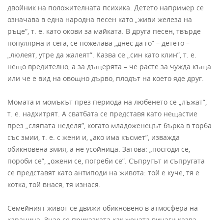
двойник на положителната психика. Детето например се
означава в една народна песен като „живи железа на
ръце”, т. е. като окови за майката. В друга песен, твърде
популярна и сега, се пожелава „днес да го” – детето –
„люлеят, утре да жалеят”. Казва се „син като клин”, т. е.
нещо вредително, а за дъщерята – че расте за чужда къща
или че е вид на овощно дърво, плодът на което яде друг.
Момата и момъкът през периода на любенето се „лъжат”,
т. е. надхитрят. А сватбата се представя като нещастие
през „сляпата неделя”, когато младоженецът бърка в торба
със змии, т. е. с жени и, „ако има късмет”, изважда
обикновена змия, а не усойница. Затова: „посгоди се,
пороби се”, „ожени се, погреби се”. Съпругът и съпругата
се представят като антиподи на живота: той е куче, тя е
котка, той внася, тя изнася.
Семейният живот се движи обикновено в атмосфера на
караница. Знае се приказката как жената винаги казва