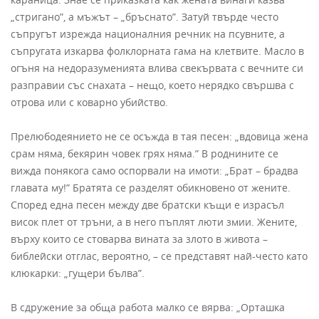
„стригано”, а мъжът – „бръснато”. Затуй твърде често
съпругът изрежда националния речник на псувните, а
съпругата изкарва фолклорната гама на клетвите. Масло в
огъня на недоразуменията влива свекървата с вечните си
разправии със снахата – нещо, което нерядко свършва с
отрова или с коварно убийство.
Прелюбодеянието не се осъжда в тая песен: „вдовица жена
срам няма, бекярин човек грях няма.” В роднините се
вижда понякога само оспорвали на имоти: „Брат – брадва
главата му!” Братята се разделят обикновено от жените.
Според една песен между две братски къщи е израсъл
висок плет от тръни, а в него пъплят люти змии. Жените,
върху които се стоварва вината за злото в живота –
библейски отглас, вероятно, – се представят най-често като
клюкарки: „гущери бълва”.
В сдружение за обща работа малко се вярва: „Орташка