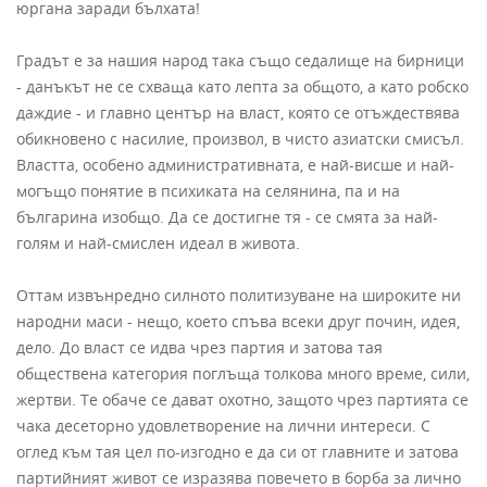
юргана заради бълхата!
Градът е за нашия народ така също седалище на бирници
- данъкът не се схваща като лепта за общото, а като робско
даждие - и главно център на власт, която се отъждествява
обикновено с насилие, произвол, в чисто азиатски смисъл.
Властта, особено административната, е най-висше и най-
могъщо понятие в психиката на селянина, па и на
българина изобщо. Да се достигне тя - се смята за най-
голям и най-смислен идеал в живота.
Оттам извънредно силното политизуване на широките ни
народни маси - нещо, което спъва всеки друг почин, идея,
дело. До власт се идва чрез партия и затова тая
обществена категория поглъща толкова много време, сили,
жертви. Те обаче се дават охотно, защото чрез партията се
чака десеторно удовлетворение на лични интереси. С
оглед към тая цел по-изгодно е да си от главните и затова
партийният живот се изразява повечето в борба за лично