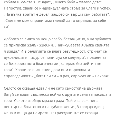
кобила и кучета я не ядат”, „Много баби – хилаво дете”.
Напротив, хвали се индивидуалната стръв за благо и успех:
„На вълка вратът е дебел, защото си върши сам работата”,
„Света не мож оправи, ами гледай да го оправиш за себе
си”.
Доброто се смята за нещо слабо, беззащитно, а на хубавото
се приписва жалък жребий: „Най-хубавата ябълка свинята
я изяда.” И в религията се влага безутешност: отричат се
духовниците – „щур се попи, луд се калугери”; подценява
се безкористното благочестие „кандило без зейтин не
гори”. Храни се съмнение дори към върховната
справедливост – „богат ли си – в рая, сиромах ли – накрая”.
Селото се схваща едва ли не като самостойна държава.
Затуй се водят същински войни с другите села за пасища и
гори. Селото изобщо мрази града. Той е за селянина
център на богатство и на хубави жени: „В град да идеш,
жена и къща да намразиш.” Гражданинът се схваща