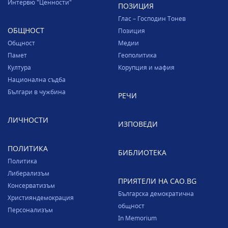
Интервю "Ценности"
ПОЗИЦИЯ
Глас – Господин Тонев
ОБЩНОСТ
Позиция
Общност
Медии
Памет
Геополитика
Култура
Корупция и мафия
Национална съдба
Българи в чужбина
РЕЧИ
ЛИЧНОСТИ
ИЗПОВЕДИ
ПОЛИТИКА
БИБЛИОТЕКА
Политика
Либерализъм
ПРИЯТЕЛИ НА CAO.BG
Консерватизъм
Българска демократична
Християндемокрация
общност
Персонализъм
In Memorium