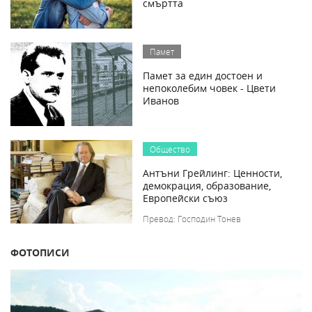
смъртта
Памет
Памет за един достоен и
непоколебим човек - Цвети
Иванов
Общество
Антъни Грейлинг: Ценности,
демокрация, образование,
Европейски съюз
Превод: Господин Тонев
ФОТОПИСИ