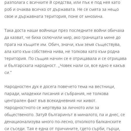
разполага с всичките й средства, или пък е под нея като
роб и очаква всичко от държавата. Не се смята за нещо
свое и държавната територия, поне от мнозина.
Така доста наши войници през последните войни обичаха
да казват, че биха сключили мир, ако границата мине до
прага на къщите им. Обич, значи, към земя съществува,
ала като към собствена нива, не толкова като към родна
територия. По същия начин се е отрицавала и се отрицава
и българската народност. „Човек нали си, все едно е какъв
си.”
Народностен дух е досега повечето тема на вестници,
паради, младежки писания и събрания, не толкова
централен факт във всекидневния ни живот.
Народностното се жертвува за личното или за
общественото. Затуй българинът в миналото, па и днес, се
денационализува много по-лесно, отколкото балканските
си съседи. Тая е една от причините, гдето сърби, гърци,