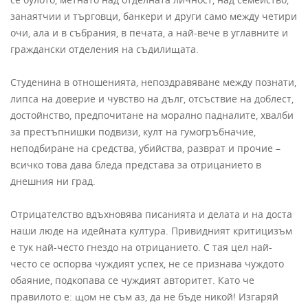
занаятчии и търговци, банкери и други само между четири
очи, ала и в събрания, в печата, а най-вече в углавните и
граждански отделения на съдилищата.
Студенина в отношенията, непоздравяване между познати,
липса на доверие и чувство на дълг, отсъствие на доблест,
достойнство, предпочитане на морално падналите, хвалби
за престъпнишки подвизи, култ на гумогръбначие,
неподбиране на средства, убийства, разврат и прочие –
всичко това дава бледа представа за отрицанието в
днешния ни град.
Отрицателство вдъхновява писанията и делата и на доста
наши люде на идейната култура. Привидният критицизъм
е тук най-често гнездо на отрицанието. С тая цел най-
често се оспорва чуждият успех, не се признава чуждото
обаяние, подкопава се чуждият авторитет. Като че
правилото е: щом не съм аз, да не бъде никой! Изгаряй