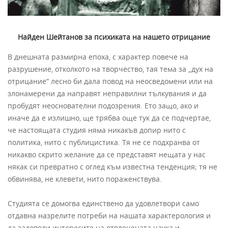
Найден Шейтанов за психиката на нашето отрицание
В днешната размирна епоха, с характер повече на
разрушение, отколкото на творчество, тая тема за „дух на
отрицание” лесно би дала повод на неосведомени или на
злонамерени да направят неправилни тълкувания и да
пробудят неоснователни подозрения. Ето защо, ако и
иначе да е излишно, ще трябва още тук да се подчертае,
че настоящата студия няма никакъв допир нито с
политика, нито с публицистика. Тя не се подхранва от
никакво скрито желание да се представят нещата у нас
някак си превратно с оглед към известна тенденция; тя не
обвинява, не клевети, нито пораженствува.
Студията се домогва единствено да удовлетвори само
отдавна назрелите потреби на нашата характерология и
да задоволи интересите на отвлечената наука и