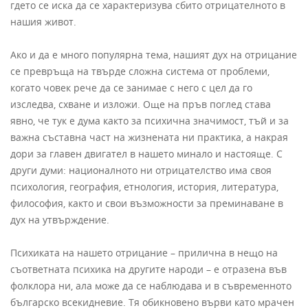
гдето се иска да се характеризува сбито отрицателното в
нашия живот.
Ако и да е много популярна тема, нашият дух на отрицание
се превръща на твърде сложна система от проблеми,
когато човек рече да се занимае с него с цел да го
изследва, схване и изложи. Още на пръв поглед става
явно, че тук е дума както за психична значимост, тъй и за
важна съставна част на жизнената ни практика, а накрая
дори за главен двигател в нашето минало и настояще. С
други думи: националното ни отрицателство има своя
психология, география, етнология, история, литература,
философия, както и свои възможности за преминаване в
дух на утвърждение.
Психиката на нашето отрицание – прилична в нещо на
съответната психика на другите народи – е отразена във
фолклора ни, ала може да се наблюдава и в съвременното
българско всекидневие. Тя обикновено върви като мрачен