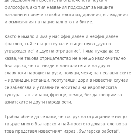
философия, ако тия названия подхождат за нашите
начални и повечето любителски издирвания, вглеждания
и осмисляния на националното ни битие.
Както е имало и има у нас официален и неофициален
фолклор, тъй е съществувал и съществува „дух на
утвърждение” и „дух на отрицание”. Няма нужда да се
казва, че такова отрицателство не е нещо изключително
българско, че то гнезди в манталитета и на други
славянски народи: на руси, поляци, чехи; на неславянските
– ирландци, испанци, португалци; дори в известни случаи
се забелязва и у главните носители на европейската
култура – англичани, френци, немци, без да говорим за
азиатските и други народности.
Трябва обаче да се каже, че тоя дух на отрицание е нещо
твърде много българско и най-простото доказателство за
това представя известният израз „българска работа!”,