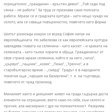
отрицателно: „гражданин – кръстен дявол”. „Той седи под
сянка – не работи.” За труд се признава само полската
работа. Мрази се и градската култура – като нещо чуждо на
селото, ала се схваща повърхностно, повечето като форма.
Шопът разхожда кожуха си всред София напук на
европейщината. Но забелязва се как европейската култура
завладява главата на селянина – като каскет – и краката на
селянката – като тънки чорапи и обуща. Гражданинът от
своя страна мрази селянина, който е за него „чичо”,
„цървул”, „гащник”, „козяк”, „Пижо”, „Тренчо”, а в
старобългарско време – „смерд”. Градът е в народните
понятия още „чаршия на базиргяни”, т. е. на търговци,
повечето от чужд произход.
Миналият както и днешният живот на града съдържа доста
елементи на отрицание, взето само по себе, към селото и
прочие, ала маскирано с дух на положителност. Разкрива
се булото, метнато над отделната личност, над семейство,