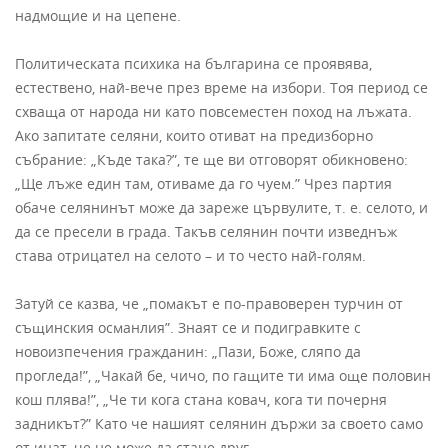
надмощие и на цепене.
Политическата психика на българина се проявява,
естествено, най-вече през време на избори. Тоя период се
схваща от народа ни като повсеместен поход на лъжата.
Ако запитате селяни, които отиват на предизборно
събрание: „Къде така?”, те ще ви отговорят обикновено:
„Ще лъже един там, отиваме да го чуем.” Чрез партия
обаче селянинът може да зареже цървулите, т. е. селото, и
да се пресели в града. Такъв селянин почти изведнъж
става отрицател на селото – и то често най-голям.
Затуй се казва, че „помакът е по-правоверен турчин от
същинския османлия”. Знаят се и подигравките с
новоизпечения гражданин: „Пази, Боже, сляпо да
прогледа!”, „Чакай бе, чичо, по гащите ти има още половин
кош плява!”, „Че ти кога стана ковач, кога ти почерня
задникът?” Като че нашият селянин държи за своето само
от инат, че не може да стане друг.