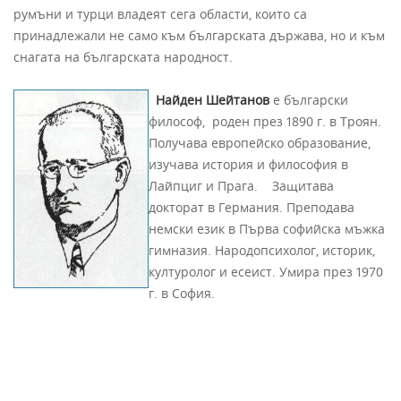
румъни и турци владеят сега области, които са
принадлежали не само към българската държава, но и към
снагата на българската народност.
Найден Шейтанов
е български
философ, роден през 1890 г. в Троян.
Получава европейско образование,
изучава история и философия в
Лайпциг и Прага. Защитава
докторат в Германия. Преподава
немски език в Първа софийска мъжка
гимназия. Народопсихолог, историк,
културолог и есеист. Умира през 1970
г. в София.