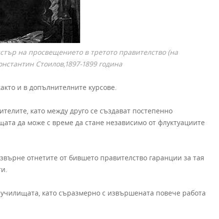
стър на просвещението в третото правителство (на
онстантин Стоилов,1897-1899 година
акто и в допълнителните курсове.
телите, като между друго се създават постепенно
ата да може с време да стане независимо от флуктуациите
ъзвърне отнетите от бившето правителство гаранции за тая
и.
 училищата, като съразмерно с извършената повече работа