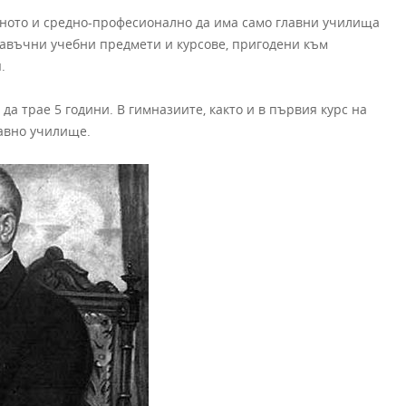
лното и средно-прoфесионално да има само главни училища
обавъчни учебни предмети и курсове, пригодени към
.
да трае 5 години. В гимназиите, както и в първия курс на
авно училище.