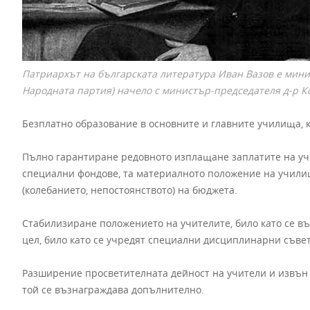
Патриархът на българската литература Иван Вазов е мини
Народната партия) начело с министър-председателя д-р К
Безплатно образование в основните и главните училища, к
Пълно гарантиране редовното изплащане заплатите на учи
специални фондове, та материалното положение на училищ
(колебанието, непостоянството) на бюджета.
Стабилизиране положението на учителите, било като се в
цел, било като се учредят специални дисциплинарни съвет
Разширение просветителната дейност на учители и извън
той се възнаграждава допълнително.