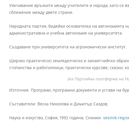
Уякчавание връзките между учителите и народа, като се в
сближение между двете страни.
Народната партия, бидейки основателка на автономията н
административна и учебна автономия на университета.
Създаване при университета на агрономически институт.
Широко практическо земледелческо и занаятчийско образ
стопанства и работилници, практически курсове, сказки, ко
(из Партийна платформа на На
Източник: Програми, програмни документи и устави на бур
Съставители: Веска Николова и Димитър Саздов;
Наука и изкуство, София, 1992 година; Снимки:
vestnik-regi