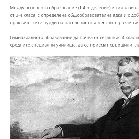
Между основното образование (1-4 отделение) и гимназиа
от 3-4 класа, с определена общообразователна ядка и с д
практическите нужди на населението и местните различия
Гимназиалното образование да почва от сегашния 4 клас и 
средните специални училища, да се приемат свършили гл