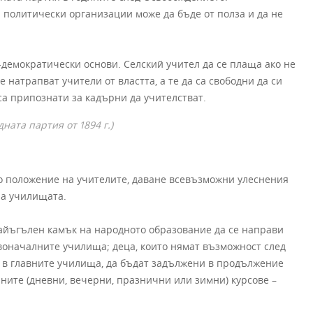
 политически организации може да бъде от полза и да не
демократически основи. Селский учител да се плаща ако не
е натрапват учители от властта, а те да са свободни да си
 са припознати за кадърни да учителстват.
ната партия от 1894 г.)
 положение на учителите, даване всевъзможни улеснения
на училищата.
айъгълен камък на народното образование да се направи
рвоначалните училища; деца, които нямат възможност след
 в главните училища, да бъдат задължени в продължение
ните (дневни, вечерни, празнични или зимни) курсове –