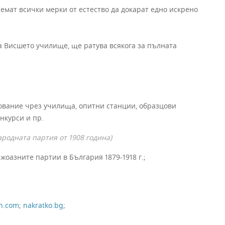
земат всички мерки от естество да докарат едно искрено
а Висшето училище, ще ратува всякога за пълната
ование чрез училища, опитни станции, образцови
нкурси и пр.
родната партия от 1908 година)
жоазните партии в България 1879-1918 г.;
on.com
;
nakratko.bg
;