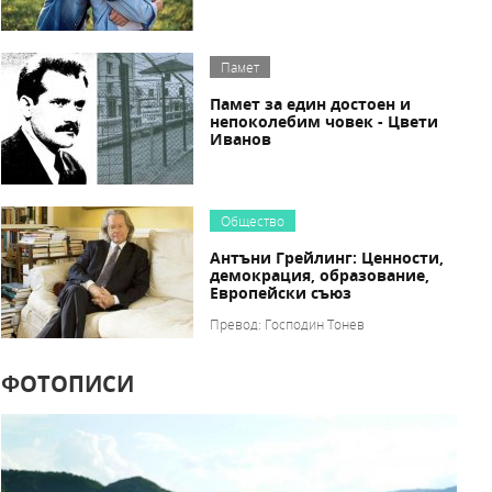
Памет
Памет за един достоен и
непоколебим човек - Цвети
Иванов
Общество
Антъни Грейлинг: Ценности,
демокрация, образование,
Европейски съюз
Превод: Господин Тонев
ФОТОПИСИ