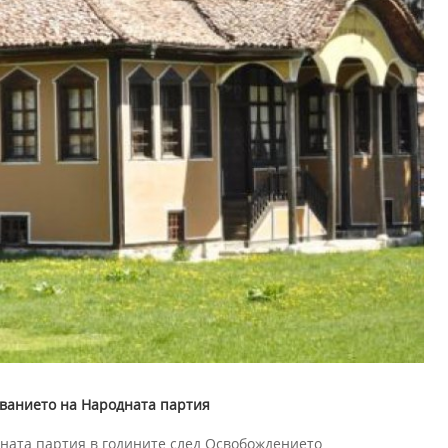
ованието на Народната партия
ната партия в годините след Освобождението.