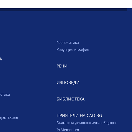
Геополитика
Корупция и мафия
А
РЕЧИ
ИЗПОВЕДИ
стика
БИБЛИОТЕКА
ПРИЯТЕЛИ НА CAO.BG
один Тонев
Българска демократична общност
In Memorium