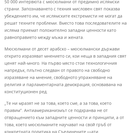
50 000 интервюта с мюсюлмани от предимно ислямски
страни. Запознаването с техния мисловен свят показва
убеждението им, че ислямските екстремисти не могат да
решат техните проблеми. Вместо това последователите на
исляма приемат положително западни ценности като
равноправието между мъжа и жената.
Мюсюлмани от десет арабско – мюсюлмански държави
открито изразяват мнението си, кои неща в западния свят
ценят най-много. На първо място стои технологичния
напредък, плътно следван от правото на свободно
изразяване на мнение, свободното упражняване на
религия и парламентарната демокрация, основавана на
конституционен ред.
„Те ни мразят не за това, което сме, а за това, което
правим”. Антиамериканизмът се подхранва не от
отвращението към западните ценности и принципи, а от
това, което мюсюлманите научават на свой гръб от
конкретната политика на Съединените щати.