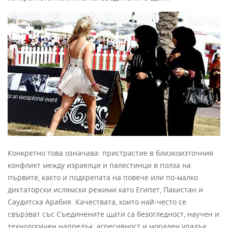
Конкретно това означава: пристрастие в близкоизточния
конфликт между израелци и палестинци в полза на
първите, както и подкрепата на повече или по-малко
диктаторски ислямски режими като Египет, Пакистан и
Саудитска Арабия. Качествата, които най-често се
свързват със Съединените щати са безогледност, научен и
технологичен напредък, агресивност и морален упадък.