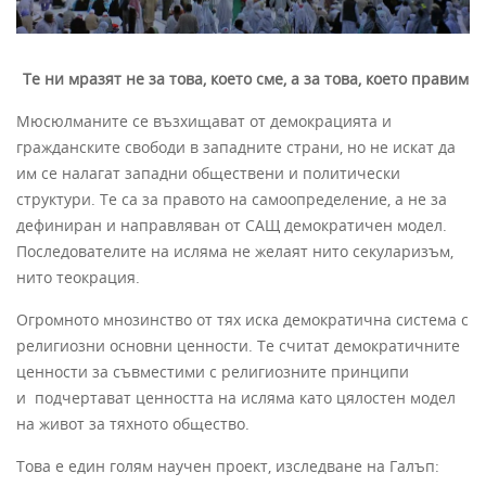
Те ни мразят не за това, което сме, а за това, което правим
Mюсюлманите се възхищават от демокрацията и
гражданските свободи в западните страни, но не искат да
им се налагат западни обществени и политически
структури. Те са за правото на самоопределение, а не за
дефиниран и направляван от САЩ демократичен модел.
Последователите на исляма не желаят нито секуларизъм,
нито теокрация.
Огромното мнозинство от тях иска демократична система с
религиозни основни ценности. Те считат демократичните
ценности за съвместими с религиозните принципи
и подчертават ценността на исляма като цялостен модел
на живот за тяхното общество.
Това е един голям научен проект, изследване на Галъп: