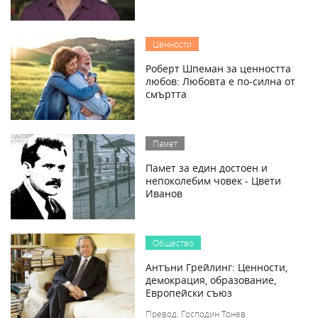
Ценности
Роберт Шпеман за ценността
любов: Любовта е по-силна от
смъртта
Памет
Памет за един достоен и
непоколебим човек - Цвети
Иванов
Общество
Антъни Грейлинг: Ценности,
демокрация, образование,
Европейски съюз
Превод: Господин Тонев