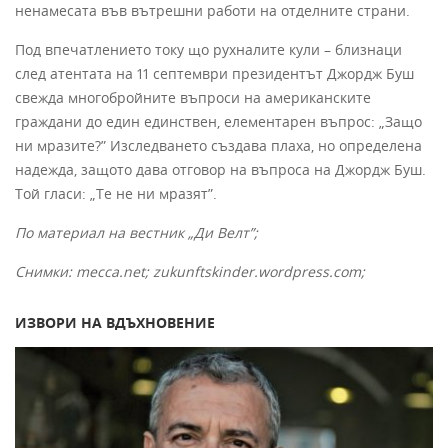
ненамесата във вътрешни работи на отделните страни.
Под впечатлението току що рухналите кули – близнаци
след атентата на 11 септември президентът Джордж Буш
свежда многобройните въпроси на американските
граждани до един единствен, елементарен въпрос: „Защо
ни мразите?” Изследването създава плаха, но определена
надежда, защото дава отговор на въпроса на Джордж Буш.
Той гласи: „Те не ни мразят”.
По материал на вестник „Ди Велт”;
Снимки: mecca.net; zukunftskinder.wordpress.com;
ИЗВОРИ НА ВДЪХНОВЕНИЕ