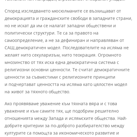
Според изследването мюсюлманите се възхищават от
демокрацията и гражданските свободи в западните страни,
но не искат да им се налагат западни обществени и
политически структури. Те са за правото на
самоопределение, а не за дефиниран и направляван от
САЩ демократичен модел. Последователите на исляма не
желаят нито секуларизъм, нито теокрация. Огромното
мнозинство от тях иска една демократична система с
религиозни основни ценности. Те считат демократичните
ценности за съвместими с религиозните принципи
и подчертават ценността на исляма като цялостен модел
на живот за тяхното общество.
Ако проявяваме уважение към тяхната вяра и с това
уважение и към самите тях, ще подобрим решително
отношенията между Запада и ислямските общества. Най-
добрите критерии за по-доброто разбирателство между
културите са помощта за икономическото развитие и