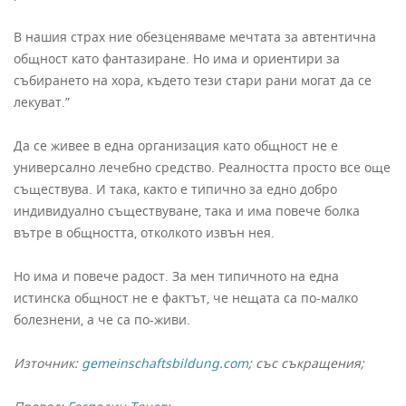
В нашия страх ние обезценяваме мечтата за автентична
общност като фантазиране. Но има и ориентири за
събирането на хора, където тези стари рани могат да се
лекуват.”
Да се живее в една организация като общност не е
универсално лечебно средство. Реалността просто все още
съществува. И така, както е типично за едно добро
индивидуално съществуване, така и има повече болка
вътре в общността, отколкото извън нея.
Но има и повече радост. За мен типичното на една
истинска общност не е фактът, че нещата са по-малко
болезнени, а че са по-живи.
Източник:
gemeinschaftsbildung.com
; със съкращения;