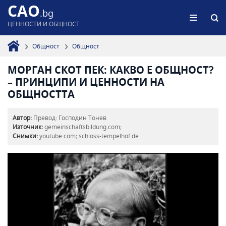
CAO
.bg
ЦЕННОСТИ И ОБЩНОСТ
Общност
Общност
МОРГАН СКОТ ПЕК: КАКВО Е ОБЩНОСТ?
– ПРИНЦИПИ И ЦЕННОСТИ НА
ОБЩНОСТТА
Автор:
Превод: Господин Тонев
Източник:
gemeinschaftsbildung.com;
Снимки:
youtube.com; schloss-tempelhof.de