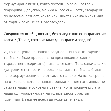
формулирана визия, която постоянно се обновява и
подобрява. Допускам, че има много общности, създадени
по целесъобразност, които или нямат никаква мисия или
от години вече не са я разглеждали.
Следователно, общностите, без оглед в какво направление,
казват: „Това е, което искаме да направим заедно"
И „това е целта на нашата заедност.” И това твърдение
трябва да бъде проверявано през няколко години,
тържествено (сериозно), така да се каже. Това означава, че
културните ценности на организацията трябва да бъдат
ясно формулирани още от самото начало. На всяка среща
на ръководството на нашата фондация ние напомняме не
само за нашите основни правила, но изписваме цялата
наша култура/ценности на голяма дъска с хартия
(флипчарт), така че всеки да може да ги види.