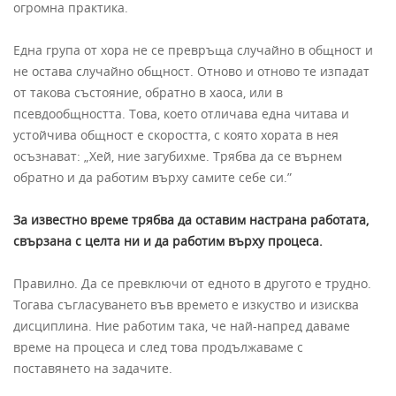
огромна практика.
Една група от хора не се превръща случайно в общност и
не остава случайно общност. Отново и отново те изпадат
от такова състояние, обратно в хаоса, или в
псевдообщността. Това, което отличава една читава и
устойчива общност е скоростта, с която хората в нея
осъзнават: „Хей, ние загубихме. Трябва да се върнем
обратно и да работим върху самите себе си.”
За известно време трябва да оставим настрана работата,
свързана с целта ни и да работим върху процеса.
Правилно. Да се превключи от едното в другото е трудно.
Тогава съгласуването във времето е изкуство и изисква
дисциплина. Ние работим така, че най-напред даваме
време на процеса и след това продължаваме с
поставянето на задачите.