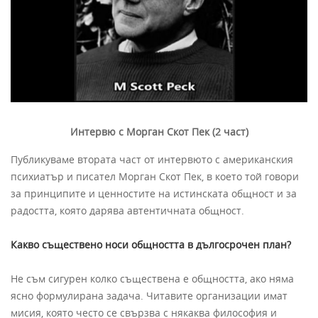
Интервю с Морган Скот Пек (2 част)
Публикуваме втората част от интервюто с американския
психиатър и писател Морган Скот Пек, в което той говори
за принципите и ценностите на истинската общност и за
радостта, която дарява автентичната общност.
Какво съществено носи общността в дългосрочен план?
Не съм сигурен колко съществена е общността, ако няма
ясно формулирана задача. Читавите организации имат
мисия, която често се свързва с някаква философия и