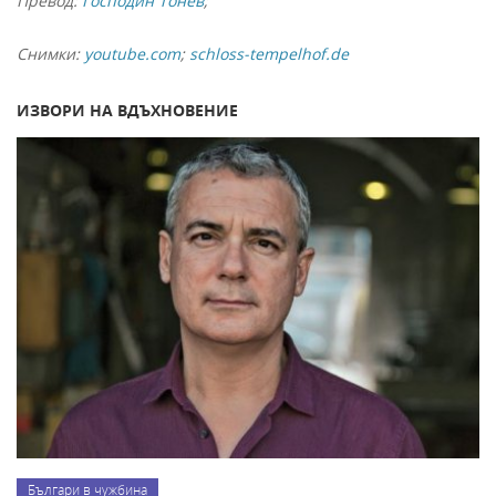
Превод:
Господин Тонев
;
Снимки:
youtube.com
;
schloss-tempelhof.de
ИЗВОРИ НА ВДЪХНОВЕНИЕ
Българи в чужбина