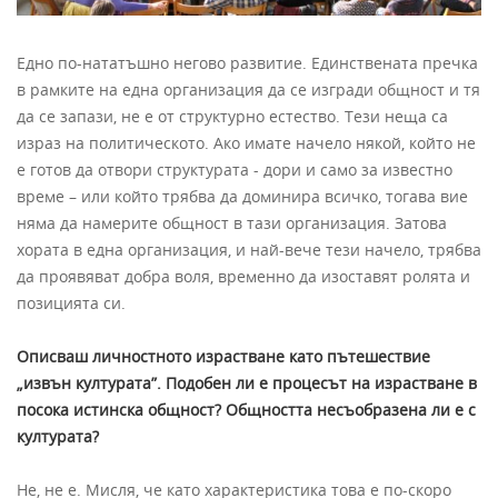
Едно по-нататъшно негово развитие. Единствената пречка
в рамките на една организация да се изгради общност и тя
да се запази, не е от структурно естество. Тези неща са
израз на политическото. Ако имате начело някой, който не
е готов да отвори структурата - дори и само за известно
време – или който трябва да доминира всичко, тогава вие
няма да намерите общност в тази организация. Затова
хората в една организация, и най-вече тези начело, трябва
да проявяват добра воля, временно да изоставят ролята и
позицията си.
Описваш личностното израстване като пътешествие
„извън културата”. Подобен ли е процесът на израстване в
посока истинска общност? Общността несъобразена ли е с
културата?
Не, не е. Мисля, че като характеристика това е по-скоро