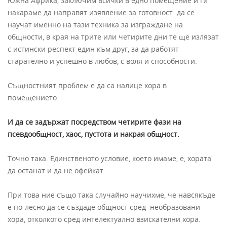
Южна Африка, заключим всички в едно помещение и ги
накараме да направят изявление за готовност да се
научат именно на тази техника за изграждане на
общности, в края на трите или четирите дни те ще излязат
с истински респект един към друг, за да работят
старателно и успешно в любов, с воля и способности.
Същностният проблем е да са налице хора в
помещението.
И да се задържат посредством четирите фази на
псевдообщност, хаос, пустота и накрая общност.
Точно така. Единственото условие, което имаме, е, хората
да останат и да не офейкат.
При това ние също така случайно научихме, че навсякъде
е по-лесно да се създаде общност сред необразовани
хора, отколкото сред интелектуално взискателни хора.