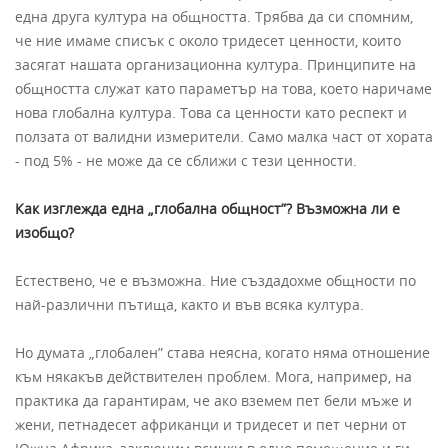
една друга култура на общността. Трябва да си спомним,
че ние имаме списък с около тридесет ценности, които
засягат нашата организационна култура. Принципите на
общността служат като параметър на това, което наричаме
нова глобална култура. Това са ценности като респект и
ползата от валидни измерители. Само малка част от хората
- под 5% - не може да се сближи с тези ценности.
Как изглежда една „глобална общност”? Възможна ли е
изобщо?
Естествено, че е възможна. Ние създадохме общности по
най-различни пътища, както и във всяка култура.
Но думата „глобален” става неясна, когато няма отношение
към някакъв действителен проблем. Мога, например, на
практика да гарантирам, че ако вземем пет бели мъже и
жени, петнадесет африканци и тридесет и пет черни от