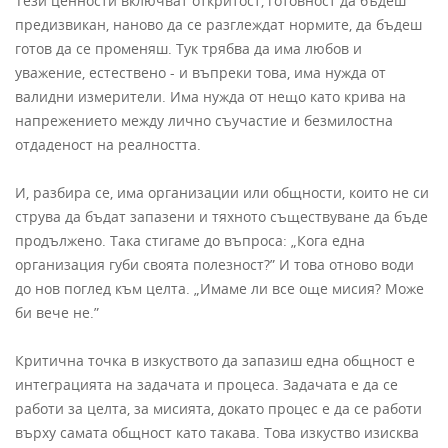
Тези ценности включват откритост, готовност да бъдеш
предизвикан, наново да се разглеждат нормите, да бъдеш
готов да се променяш. Тук трябва да има любов и
уважение, естествено - и въпреки това, има нужда от
валидни измерители. Има нужда от нещо като крива на
напрежението между лично съучастие и безмилостна
отдаденост на реалността.
И, разбира се, има организации или общности, които не си
струва да бъдат запазени и тяхното съществуване да бъде
продължено. Така стигаме до въпроса: „Кога една
организация губи своята полезност?” И това отново води
до нов поглед към целта. „Имаме ли все още мисия? Може
би вече не.”
Критична точка в изкуството да запазиш една общност е
интеграцията на задачата и процеса. Задачата е да се
работи за целта, за мисията, докато процес е да се работи
върху самата общност като такава. Това изкуство изисква