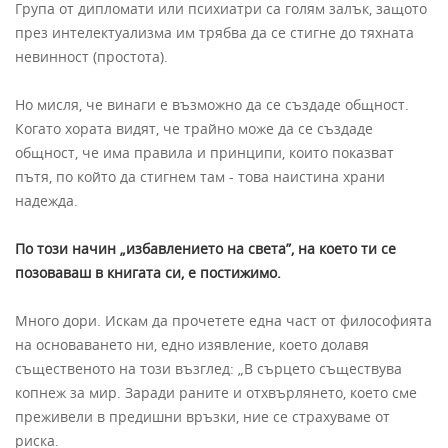
Група от дипломати или психиатри са голям залък, защото
през интелектуализма им трябва да се стигне до тяхната
невинност (простота).
Но мисля, че винаги е възможно да се създаде общност.
Когато хората видят, че трайно може да се създаде
общност, че има правила и принципи, които показват
пътя, по който да стигнем там - това наистина храни
надежда.
По този начин „избавлението на света”, на което ти се
позоваваш в книгата си, е постижимо.
Много дори. Искам да прочетете една част от философията
на основаването ни, едно изявление, което долавя
същественото на този възглед: „В сърцето съществува
копнеж за мир. Заради раните и отхвърлянето, което сме
преживели в предишни връзки, ние се страхуваме от
риска.