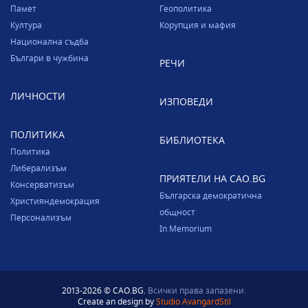
Памет
Геополитика
Култура
Корупция и мафия
Национална съдба
Българи в чужбина
РЕЧИ
ЛИЧНОСТИ
ИЗПОВЕДИ
ПОЛИТИКА
БИБЛИОТЕКА
Политика
Либерализъм
ПРИЯТЕЛИ НА CAO.BG
Консерватизъм
Българска демократична
Християндемокрация
общност
Персонализъм
In Memorium
2013-2026 © CAO.BG.
Всички права запазени.
Create an design by
Studio AvangardStil