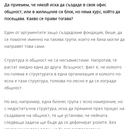
Да приемем, че някой иска да създаде в своя офис
общност, или в жилищния си блок, но няма курс, който да
посещава. Какво се прави тогава?
Един от аргументите защо създадохме фондация, беше, да
се помогне именно на такива групи, които не биха могли да
направят това сами.
Структура и общност не са несъвместими. Напротив, те
растат заедно една до друга. Всъщност, факт е, че колкото
по-голяма е структурата в една организация и колкото по-
ясна е тази структура, толкова по-лесно е да се изгради
общност.
Но ако, например, една бизнес група с ясно намерение, но
с недостатъчна структура, иска да премине през процес на
създаване на общност, тя ще установи, че нейната
следваща задача ще бъде да се дефинират ролите. Без