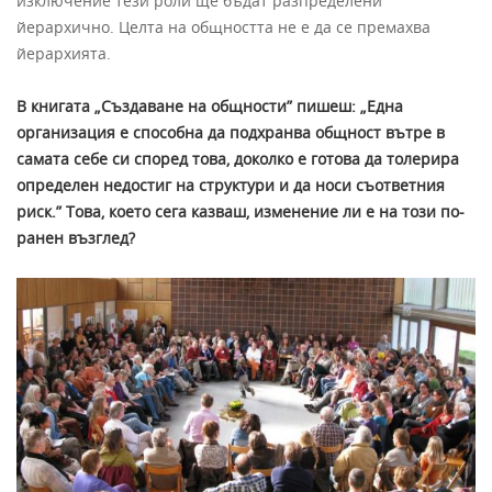
изключение тези роли ще бъдат разпределени
йерархично. Целта на общността не е да се премахва
йерархията.
В книгата „Създаване на общности” пишеш: „Една
организация е способна да подхранва общност вътре в
самата себе си според това, доколко е готова да толерира
определен недостиг на структури и да носи съответния
риск.” Това, което сега казваш, изменение ли е на този по-
ранен възглед?