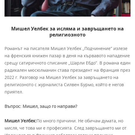
Мишел Уелбек за исляма и завръщането на
религиозното
Романът на писателя Мишел Уелбек „Подчинение” излезе
на френския книжен пазар в деня на кървавото нападение
срещу сатиричното списание „Шарли Ебдо”. В романа един
радикален мюсюлманин става президент на Франция през
2022 г. Разговор на Мишел Уелбек за завръщането на
религиозното с журналиста Силвен Бурмо, който е негов
приятел.
Въпрос: Мишел, защо го направи?
Мишел Уелбек:
По много причини. Не обичам думата, но
мисля, че това ми е професията. След завръщането ми от