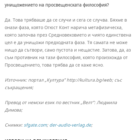
унищожението на просвещенската философия?
Да. Това трябваше да се случи и сега се случва. Бяхме в
онази фаза, която Огюст Конт нарича метафизическа,
която започва през Средновековието и чиято единствена
цел е да унищожи предходната фаза. Тя самата не може
нищо да сътвори, само пустота и нещастие. Затова, да, аз
съм противник на тази философия, която произхожда от
Просвещението, това трябва да се каже ясно.
Източник: портал „Култура”
http://kultura.bg/web; със
съкращения;
Превод от немски език по
вестник „Велт”:
Людмила
Димова;
Снимки:
sfgate.com
;
der-audio-verlag.de
;