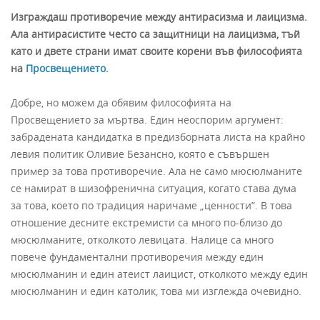
Изграждаш противоречие между антирасизма и лаицизма.
Ала антирасистите често са защитници на лаицизма, тъй
като и двете страни имат своите корени във философията
на
Просвещението
.
Добре, но можем да обявим философията на
Просвещението за мъртва. Един неоспорим аргумент:
забрадената кандидатка в предизборната листа на крайно
левия политик Оливие Безансно, която е съвършен
пример за това противоречие. Ала не само мюсюлманите
се намират в шизофренична ситуация, когато става дума
за това, което по традиция наричаме „ценности”. В това
отношение десните екстремисти са много по-близо до
мюсюлманите, отколкото левицата. Налице са много
повече фундаментални противоречия между един
мюсюлманин и един атеист лаицист, отколкото между един
мюсюлманин и един католик, това ми изглежда очевидно.