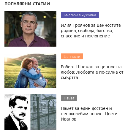
ПОПУЛЯРНИ СТАТИИ
Българи в чужбина
Илия Троянов за ценностите
родина, свобода, бягство,
спасение и поклонение
Ценности
Роберт Шпеман за ценността
любов: Любовта е по-силна от
смъртта
Памет
Памет за един достоен и
непоколебим човек - Цвети
Иванов