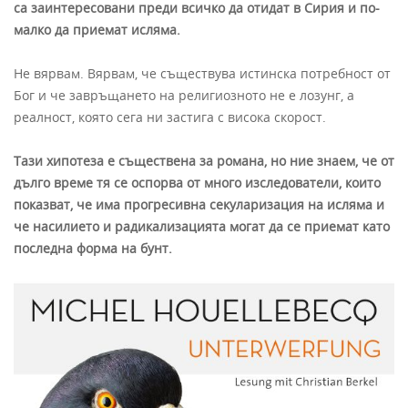
са заинтересовани преди всичко да отидат в Сирия и по-
малко да приемат исляма.
Не вярвам. Вярвам, че съществува истинска потребност от
Бог и че завръщането на религиозното не е лозунг, а
реалност, която сега ни застига с висока скорост.
Тази хипотеза е съществена за романа, но ние знаем, че от
дълго време тя се оспорва от много изследователи, които
показват, че има прогресивна секуларизация на исляма и
че насилието и радикализацията могат да се приемат като
последна форма на бунт.