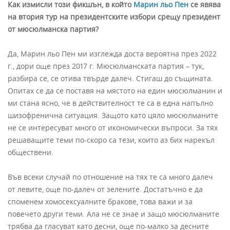
Как измисли този фикшън, в който
Марин льо Пен
се явява
на втория тур на президентските избори срещу президент
от мюсюлманска партия?
Да, Марин льо Пен ми изглежда доста вероятна през 2022
г., дори още през 2017 г. Мюсюлманската партия – тук,
разбира се, се отива твърде далеч. Стигаш до същината.
Опитах се да се поставя на мястото на един мюсюлманин и
ми стана ясно, че в действителност те са в една напълно
шизофренична ситуация. Защото като цяло мюсюлманите
не се интересуват много от икономически въпроси. За тях
решаващите теми по-скоро са тези, които аз бих нарекъл
обществени.
Във всеки случай по отношение на тях те са много далеч
от левите, още по-далеч от зелените. Достатъчно е да
споменем хомосексуалните бракове, това важи и за
повечето други теми. Ала не се знае и защо мюсюлманите
трябва да гласуват като десни, още по-малко за десните