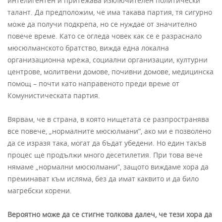
интелигентен и притежава изключителен политически
талант. Да предположим, че има такава партия, тя сигурно
може да получи подкрепа, но се нуждае от значително
повече време. Като се огледа човек как се е разраснало
мюсюлманското братство, вижда една локална
организационна мрежа, социални организации, културни
центрове, молитвени домове, почивни домове, медицинска
помощ – почти като направеното преди време от
Комунистическата партия.
Вярвам, че в страна, в която нищетата се разпространява
все повече, „нормалните мюсюлмани”, ако ми е позволено
да се изразя така, могат да бъдат убедени. Но един такъв
процес ще продължи много десетилетия. При това вече
нямаме „нормални мюсюлмани”, защото виждаме хора да
преминават към исляма, без да имат каквито и да било
магребски корени.
Вероятно може да се стигне толкова далеч, че тези хора да