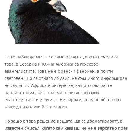
Не го наблюдавам. Не е само ислямът, който печели от
това, в Северна и Южна Америка са по-скоро
евангелистите. Това не е френски феномен, а почти
световен. Що се отнася до Азия, не съм много информиран,
но случаят с Африка е интересен, защото там расте
напливът към двете големи религиозни сили:
евангелистите и ислямът. Не вярвам, че едно общество
може да издържи без религия.
Но защо е това решение нещата „да се драматизират”, в
известен смисъл, когато сам казваш, че не е вероятно през