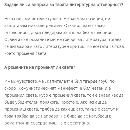
Зададе ли си въпроса за твоята литературна отговорност?
Но аз не съм интелектуалец. Не заемам позиция, не
защитавам никакви режими. Отхвърлям всякаква
отговорност, дори пледирам за пълна безотговорност.
Освен ако в романите ми не говоря за литература, тогава
се ангажирам като литературен критик. Но есетата са това,
което променя света.
А романите не променят ли света?
Имам чувството, че „Капиталът” е бил твърде груб, по-
скоро „Комунистическият манифест” е бил четен и е
променил света. Русо е променил света, той е знаел как да
бъде убедителен понякога. Просто е. Ако искаш да
промениш света, трябва да кажеш: ето, такъв е светът и
това трябва да се направи. Не бива да се изгубваш в
романтични съзерцания. Не е ефективно.