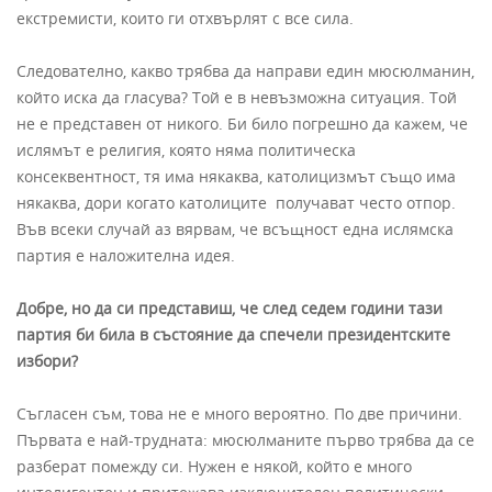
екстремисти, които ги отхвърлят с все сила.
Следователно, какво трябва да направи един мюсюлманин,
който иска да гласува? Той е в невъзможна ситуация. Той
не е представен от никого. Би било погрешно да кажем, че
ислямът е религия, която няма политическа
консеквентност, тя има някаква, католицизмът също има
някаква, дори когато католиците получават често отпор.
Във всеки случай аз вярвам, че всъщност една ислямска
партия е наложителна идея.
Добре, но да си представиш, че след седем години тази
партия би била в състояние да спечели президентските
избори?
Съгласен съм, това не е много вероятно. По две причини.
Първата е най-трудната: мюсюлманите първо трябва да се
разберат помежду си. Нужен е някой, който е много