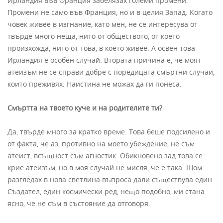
Ирландия във Франция забелязах големи промени.
Промени не само във Франция, но и в целия Запад. Когато
човек живее в изгнание, като мен, не се интересува от
твърде много неща, нито от обществото, от което
произхожда, нито от това, в което живее. А освен това
Ирландия е особен случай. Втората причина е, че моят
атеизъм не се справи добре с поредицата смъртни случаи,
които преживях. Наистина не можах да ги понеса.
Смъртта на твоето куче и на родителите ти?
Да, твърде много за кратко време. Това беше подсилено и
от факта, че аз, противно на моето убеждение, не съм
атеист, всъщност съм агностик. Обикновено зад това се
крие атеизъм, но в моя случай не мисля, че е така. Щом
разгледах в нова светлина въпроса дали съществува един
Създател, един космически ред, нещо подобно, ми стана
ясно, че не съм в състояние да отговоря.