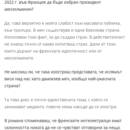
2022 г. във Франция да бъде избран президент
мюсюлманин?
Да, това вероятно е моята слабост към масовата публика,
към трилъра. В мен съществува и една боязлива страна.
Използвам този факт, за да създам страх. В действителност
не знаеш точно от какво изпитваш страх. Дали от тези,
които държат на френската идентичност или от
мюсюлманите.
Не мислиш ли, че така изостряш представата, че ислямът
виси над нас като дамоклев меч, изобщо най-ужасната
страна?
Та това днес е почти единствената тема, с която се
занимават медиите, повече няма накъде да се изостри.
В романа споменаваш, че френските интелектуалци имат
склонността никога да не се чувстват отговорни за нещо.