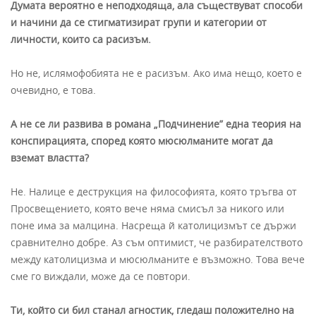
Думата вероятно е неподходяща, ала съществуват способи
и начини да се стигматизират групи и категории от
личности, които са расизъм.
Но не, ислямофобията не е расизъм. Ако има нещо, което е
очевидно, е това.
А не се ли развива в романа „Подчинение” една теория на
конспирацията, според която мюсюлманите могат да
вземат властта?
Не. Налице е деструкция на философията, която тръгва от
Просвещението, която вече няма смисъл за никого или
поне има за малцина. Насреща й католицизмът се държи
сравнително добре. Аз съм оптимист, че разбирателството
между католицизма и мюсюлманите е възможно. Това вече
сме го виждали, може да се повтори.
Ти, който си бил станал агностик, гледаш положително на