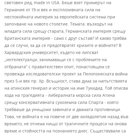
световен ред, made in USA. Беше взет примерът на
Германия от 19-и век и експлозивната сила на
неспокойната империя за европейската система при
започване на новото столетие. Темата: възходът на
младата сила срещу старата, Германската империя срещу
Британската империя - само с друг състав? И какво трябва
да се случи, за да се предотвратят кризите и войните? В
Харвардския университет, където не липсват
„интелектуалци, занимаващи се с проблемите на
отбраната” с правителствен опит, понастоящем се
провежда изследователски проект за Пелопонеската война
през 5-и век пр. Хр. Всъщност, става дума за напътствията
на атинския генерал и историк на име Тукидид. Той описва
хода на трагедията - либералната морска сила Атина
срещу консервативната сухоземна сила Спарта - която
трябваше да унищожи завинаги и двамата противници.
Това, че войната е на повече от две хилядолетия назад във
времето, не отнема нищо от трагичните процеси на онова
време и стойността на познанието днес. Съществували са