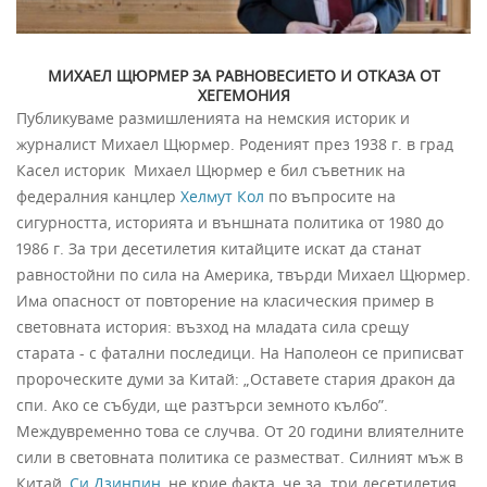
МИХАЕЛ ЩЮРМЕР ЗА РАВНОВЕСИЕТО И ОТКАЗА ОТ
ХЕГЕМОНИЯ
Публикуваме размишленията на немския историк и
журналист Михаел Щюрмер. Роденият през 1938 г. в град
Касел историк
Михаел Щюрмер е бил съветник на
федералния канцлер
Хелмут Кол
по въпросите на
сигурността, историята и външната политика от 1980 до
1986 г. За три десетилетия китайците искат да станат
равностойни по сила на Америка, твърди Михаел Щюрмер.
Има опасност от повторение на класическия пример в
световната история: възход на младата сила срещу
старата - с фатални последици. На Наполеон се приписват
пророческите думи за Китай: „Оставете стария дракон да
спи. Ако се събуди, ще разтърси земното кълбо”.
Междувременно това се случва. От 20 години влиятелните
сили в световната политика се разместват. Силният мъж в
Китай,
Си Дзинпин
, не крие факта, че за три десетилетия