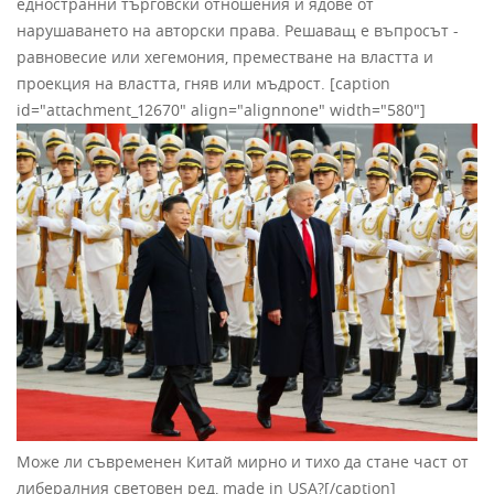
едностранни търговски отношения и ядове от
нарушаването на авторски права. Решаващ е въпросът -
равновесие или хегемония, преместване на властта и
проекция на властта, гняв или мъдрост. [caption
id="attachment_12670" align="alignnone" width="580"]
Може ли съвременен Китай мирно и тихо да стане част от
либералния световен ред, made in USA?[/caption]