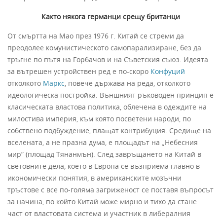
Както някога германци срещу британци
От смъртта на Мао през 1976 г. Китай се стреми да
преодолее комунистическото самопарализиране, без да
тръгне по пътя на Горбачов и на Съветския съюз. Идеята
за вътрешен устройствен ред е по-скоро
Конфуций
отколкото
Маркс
, повече държава на реда, отколкото
идеологическа постройка. Външният ръководен принцип е
класическата властова политика, облечена в одеждите на
милостива империя, към която посветени народи, по
собствено подбуждение, плащат контрибуция. Средище на
вселената, а не празна дума, е площадът на „Небесния
мир” (площад Тянанмън). След завръщането на Китай в
световните дела, което в Европа се възприема главно в
икономически понятия, в американските мозъчни
тръстове с все по-голяма загриженост се поставя въпросът
за начина, по който Китай може мирно и тихо да стане
част от властовата система и участник в либералния