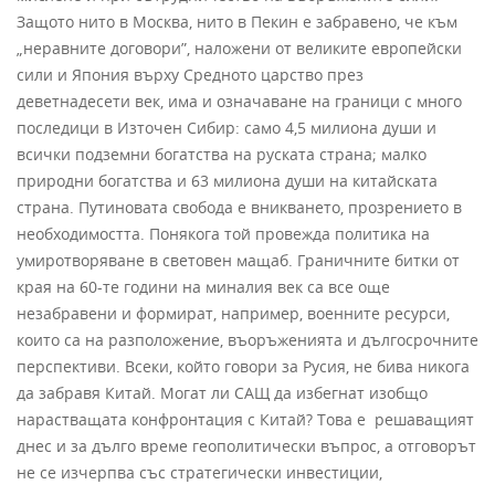
Защото нито в Москва, нито в Пекин е забравено, че към
„неравните договори”, наложени от великите европейски
сили и Япония върху Средното царство през
деветнадесети век, има и означаване на граници с много
последици в Източен Сибир: само 4,5 милиона души и
всички подземни богатства на руската страна; малко
природни богатства и 63 милиона души на китайската
страна. Путиновата свобода е вникването, прозрението в
необходимостта. Понякога той провежда политика на
умиротворяване в световен мащаб. Граничните битки от
края на 60-те години на миналия век са все още
незабравени и формират, например, военните ресурси,
които са на разположение, въоръженията и дългосрочните
перспективи. Всеки, който говори за Русия, не бива никога
да забравя Китай. Могат ли САЩ да избегнат изобщо
нарастващата конфронтация с Китай? Това е решаващият
днес и за дълго време геополитически въпрос, а отговорът
не се изчерпва със стратегически инвестиции,