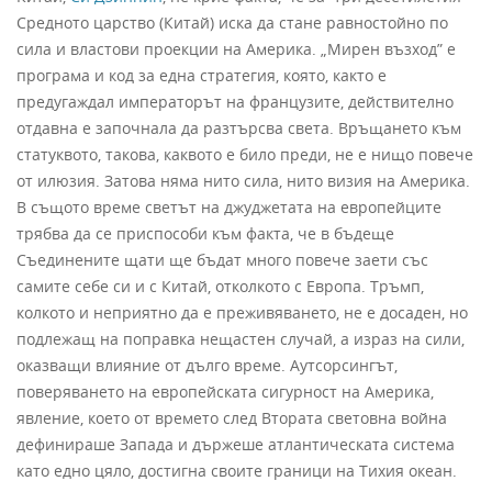
Средното царство (Китай) иска да стане равностойно по
сила и властови проекции на Америка. „Мирен възход” е
програма и код за една стратегия, която, както е
предугаждал императорът на французите, действително
отдавна е започнала да разтърсва света. Връщането към
статуквото, такова, каквото е било преди, не е нищо повече
от илюзия. Затова няма нито сила, нито визия на Америка.
В същото време светът на джуджетата на европейците
трябва да се приспособи към факта, че в бъдеще
Съединените щати ще бъдат много повече заети със
самите себе си и с Китай, отколкото с Европа. Тръмп,
колкото и неприятно да е преживяването, не е досаден, но
подлежащ на поправка нещастен случай, а израз на сили,
оказващи влияние от дълго време. Аутсорсингът,
поверяването на европейската сигурност на Америка,
явление, което от времето след Втората световна война
дефинираше Западa и държеше атлантическата система
като едно цяло, достигна своите граници на Тихия океан.