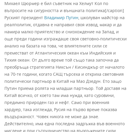
Михаел Щюрмер е бил съветник на Хелмут Кол по
въпросите на сигурността и външната политика[/caption]
Руският президент
Владимир Путин
, школуван майстор на
реалполитик, отдавна е направил своя извод, макар и да
намира малко приятелство и снизхождение на Запад, и
още преди години изграждаше своя световно-политически
анализ на базата на това, че влиятелните сили се
преместват от Атлантическия океан към Индийския и
Тихия океан. От дълго време той също така започна да
преобръща стратегията Никсън / Кисинджър от началото
на 70-те години, когато САЩ търсеха и откриха световния
политически партньор в Китай на Мао Дзедун. Ето защо
Путин приема ролята на младши партньор. Той доставя на
Китай всичко, от което там има нужда, като суровини,
предимно природен газ и нефт. Само при военния
хардуер, така изглежда, Русия на първо време показва
въздържаност. Човек никога не може да знае.
Действително, има една последна задръжка във военното
мислене и при сътрудничество на въоръжените сили.