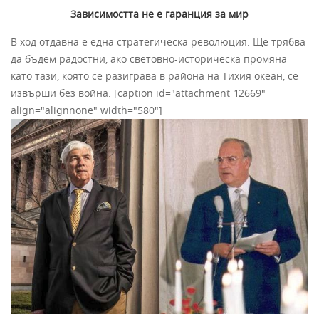
Зависимостта не е гаранция за мир
В ход отдавна е една стратегическа революция. Ще трябва
да бъдем радостни, ако световно-историческа промяна
като тази, която се разиграва в района на Тихия океан, се
извърши без война. [caption id="attachment_12669"
align="alignnone" width="580"]