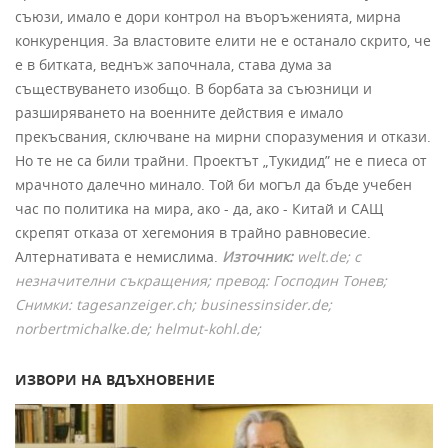
съюзи, имало е дори контрол на въоръженията, мирна
конкуренция. За властовите елити не е останало скрито, че
е в битката, веднъж започнала, става дума за
съществуването изобщо. В борбата за съюзници и
разширяването на военните действия е имало
прекъсвания, сключване на мирни споразумения и откази.
Но те не са били трайни. Проектът „Тукидид” не е пиеса от
мрачното далечно минало. Той би могъл да бъде учебен
час по политика на мира, ако - да, ако - Китай и САЩ
скрепят отказа от хегемония в трайно равновесие.
Алтернативата е немислима.
Източник:
welt
.
de
; с
незначителни съкращения; превод: Господин Тонев;
Снимки: tagesanzeiger.ch
; businessinsider.de
;
norbertmichalke.de
; helmut-kohl.de;
ИЗВОРИ НА ВДЪХНОВЕНИЕ