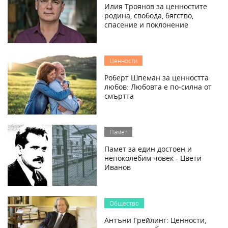
Илия Троянов за ценностите
родина, свобода, бягство,
спасение и поклонение
Ценности
Роберт Шпеман за ценността
любов: Любовта е по-силна от
смъртта
Памет
Памет за един достоен и
непоколебим човек - Цвети
Иванов
Общество
Антъни Грейлинг: Ценности,