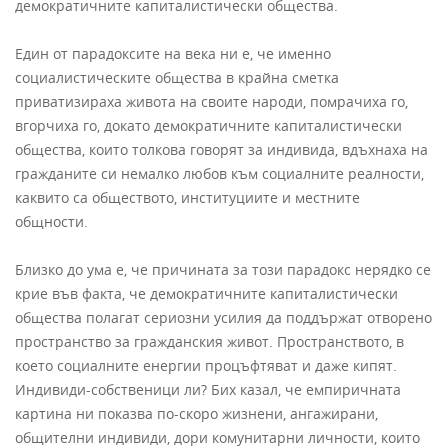
демократичните капиталистически общества.
Един от парадоксите на века ни е, че именно
социалистическите общества в крайна сметка
приватизираха живота на своите народи, помрачиха го,
вгорчиха го, докато демократичните капиталистически
общества, които толкова говорят за индивида, вдъхнаха на
гражданите си немалко любов към социалните реалности,
каквито са обществото, институциите и местните
общности.
Близко до ума е, че причината за този парадокс нерядко се
крие във факта, че демократичните капиталистически
общества полагат сериозни усилия да поддържат отворено
пространство за гражданския живот. Пространството, в
което социалните енергии процъфтяват и даже кипят.
Индивиди-собственици ли? Бих казал, че емпиричната
картина ни показва по-скоро жизнени, ангажирани,
общителни индивиди, дори комунитарни личности, които