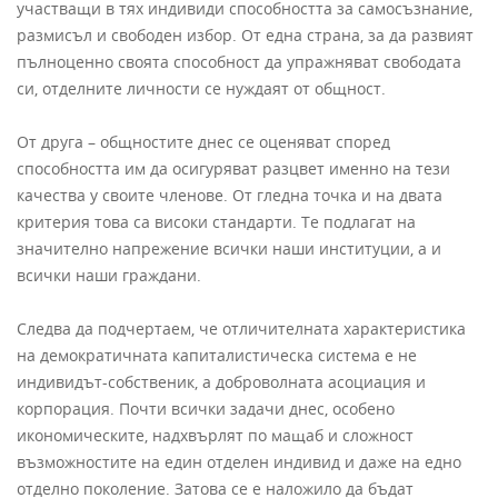
участващи в тях индивиди способността за самосъзнание,
размисъл и свободен избор. От една страна, за да развият
пълноценно своята способност да упражняват свободата
си, отделните личности се нуждаят от общност.
От друга – общностите днес се оценяват според
способността им да осигуряват разцвет именно на тези
качества у своите членове. От гледна точка и на двата
критерия това са високи стандарти. Те подлагат на
значително напрежение всички наши институции, а и
всички наши граждани.
Следва да подчертаем, че отличителната характеристика
на демократичната капиталистическа система е не
индивидът-собственик, а доброволната асоциация и
корпорация. Почти всички задачи днес, особено
икономическите, надхвърлят по мащаб и сложност
възможностите на един отделен индивид и даже на едно
отделно поколение. Затова се е наложило да бъдат