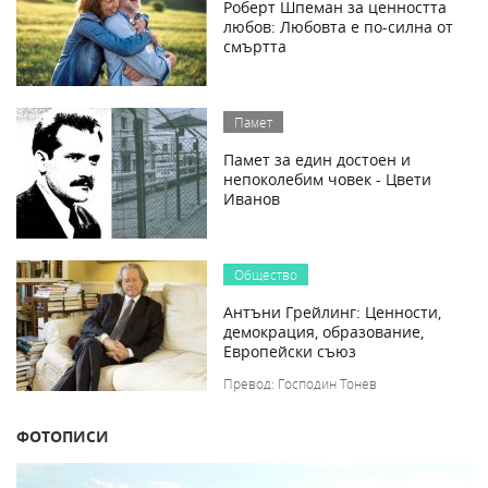
Роберт Шпеман за ценността
любов: Любовта е по-силна от
смъртта
Памет
Памет за един достоен и
непоколебим човек - Цвети
Иванов
Общество
Антъни Грейлинг: Ценности,
демокрация, образование,
Европейски съюз
Превод: Господин Тонев
ФОТОПИСИ