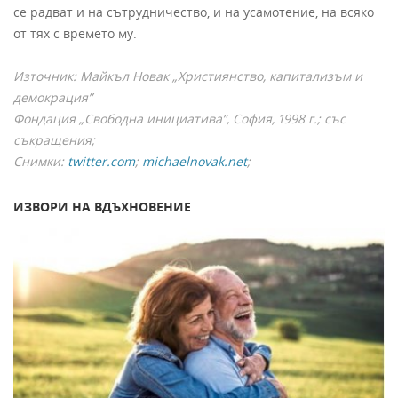
се радват и на сътрудничество, и на усамотение, на всяко
от тях с времето му.
Източник: Майкъл Новак „Християнство, капитализъм и
демокрация”
Фондация „Свободна инициатива”, София, 1998 г.; със
съкращения;
Снимки:
twitter.com
;
michaelnovak.net
;
ИЗВОРИ НА ВДЪХНОВЕНИЕ