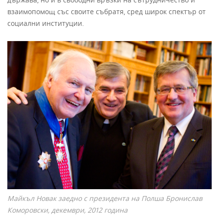
взаимопомощ със своите събратя, сред широк спектър от
социални институции.
Майкъл Новак заедно с президента на Полша Бронислав
Коморовски, декември, 2012 година