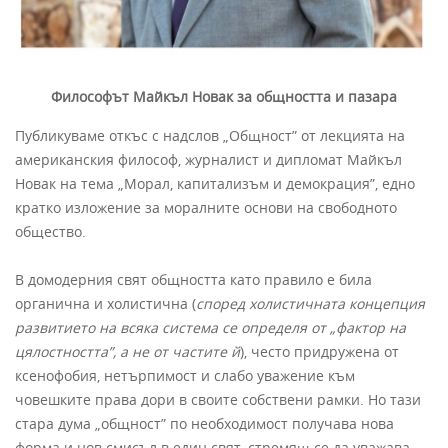
Философът Майкъл Новак за общността и пазара
Публикуваме откъс с надслов „Общност” от лекцията на
американския философ, журналист и дипломат Майкъл
Новак на тема „Морал, капитализъм и демокрация”, едно
кратко изложение за моралните основи на свободното
общество.
В домодерния свят общността като правило е била
органична и холистична (
според холистичната концепция
развитието на всяка система се определя от „фактор на
цялостността”, а не от частите й
), често придружена от
ксенофобия, нетърпимост и слабо уважение към
човешките права дори в своите собствени рамки. Но тази
стара дума „общност” по необходимост получава нова
форма и нов смисъл в един свят, стремящ се да уважава