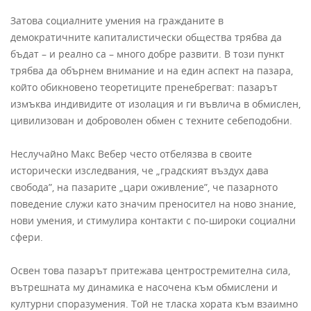
Затова социалните умения на гражданите в
демократичните капиталистически общества трябва да
бъдат – и реално са – много добре развити. В този пункт
трябва да обърнем внимание и на един аспект на пазара,
който обикновено теоретиците пренебрегват: пазарът
измъква индивидите от изолация и ги въвлича в обмислен,
цивилизован и доброволен обмен с техните себеподобни.
Неслучайно Макс Вебер често отбелязва в своите
исторически изследвания, че „градският въздух дава
свобода”, на пазарите „цари оживление”, че пазарното
поведение служи като значим преносител на ново знание,
нови умения, и стимулира контакти с по-широки социални
сфери.
Освен това пазарът притежава центростремителна сила,
вътрешната му динамика е насочена към обмислени и
културни споразумения. Той не тласка хората към взаимно