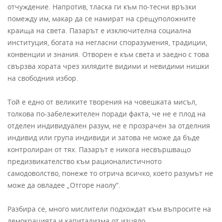
отчуждение. Напротив, тласка ги към по-тесни връзки
помежду им, макар да се намират на срещуположните
краища на света. Пазарът е изключителна социална
институция, богата на негласни споразумения, традиции,
конвенции и знания. Отворен е към света и заедно с това
свързва хората чрез хилядите видими и невидими нишки
на свободния избор.
Той е едно от великите творения на човешката мисъл,
толкова по-забележителен поради факта, че не е плод на
отделен индивидуален разум, не е прозрачен за отделния
индивид или група индивиди и затова не може да бъде
контролиран от тях. Пазарът е никога несвършващо
предизвикателство към рационалистичното
самодоволство, понеже то отрича всичко, което разумът не
може да овладее „Отгоре наолу”.
Разбира се, много мислители подхождат към въпросите на
демокрацията и капитализма от изцяло