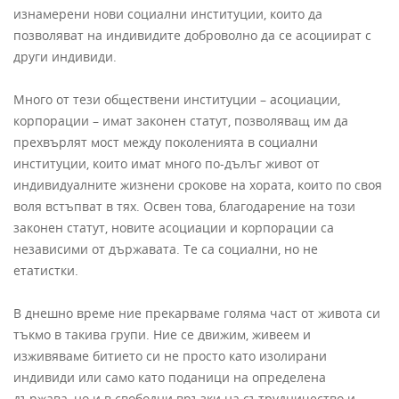
изнамерени нови социални институции, които да
позволяват на индивидите доброволно да се асоциират с
други индивиди.
Много от тези обществени институции – асоциации,
корпорации – имат законен статут, позволяващ им да
прехвърлят мост между поколенията в социални
институции, които имат много по-дълъг живот от
индивидуалните жизнени срокове на хората, които по своя
воля встъпват в тях. Освен това, благодарение на този
законен статут, новите асоциации и корпорации са
независими от държавата. Те са социални, но не
етатистки.
В днешно време ние прекарваме голяма част от живота си
тъкмо в такива групи. Ние се движим, живеем и
изживяваме битието си не просто като изолирани
индивиди или само като поданици на определена
държава, но и в свободни връзки на сътрудничество и