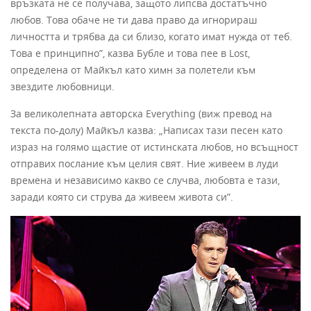
връзката не се получава, защото липсва достатъчно
любов. Това обаче не ти дава право да игнорираш
личността и трябва да си близо, когато имат нужда от теб.
Това е принципно”, казва Бубле и това пее в Lost,
определена от Майкъл като химн за полетели към
звездите любовници.
За великолепната авторска Everything (виж превод на
текста по-долу) Майкъл казва: „Написах тази песен като
израз на голямо щастие от истинската любов, но всъщност
отправих послание към целия свят. Ние живеем в луди
времена и независимо какво се случва, любовта е тази,
заради която си струва да живеем живота си”.