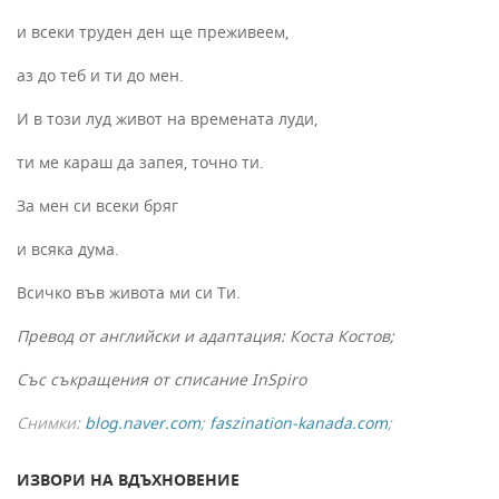
и всеки труден ден ще преживеем,
аз до теб и ти до мен.
И в този луд живот на времената луди,
ти ме караш да запея, точно ти.
За мен си всеки бряг
и всяка дума.
Всичко във живота ми си Ти.
Превод от английски и адаптация: Коста Костов;
Със съкращения от списание InSpiro
Снимки:
blog.naver.com
;
faszination-kanada.com
;
ИЗВОРИ НА ВДЪХНОВЕНИЕ