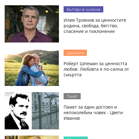
Българи в чужбина
Илия Троянов за ценностите
родина, свобода, бягство,
спасение и поклонение
Ценности
Роберт Шпеман за ценността
любов: Любовта е по-силна от
смъртта
Памет
Памет за един достоен и
непоколебим човек - Цвети
Иванов