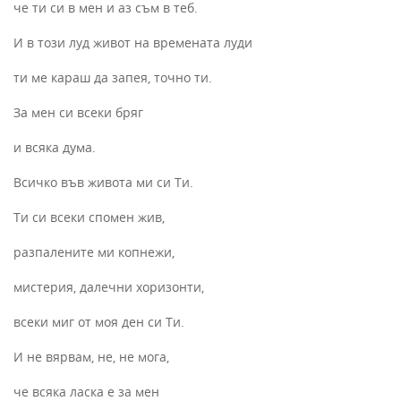
че ти си в мен и аз съм в теб.
И в този луд живот на времената луди
ти ме караш да запея, точно ти.
За мен си всеки бряг
и всяка дума.
Всичко във живота ми си Ти.
Ти си всеки спомен жив,
разпалените ми копнежи,
мистерия, далечни хоризонти,
всеки миг от моя ден си Ти.
И не вярвам, не, не мога,
че всяка ласка е за мен