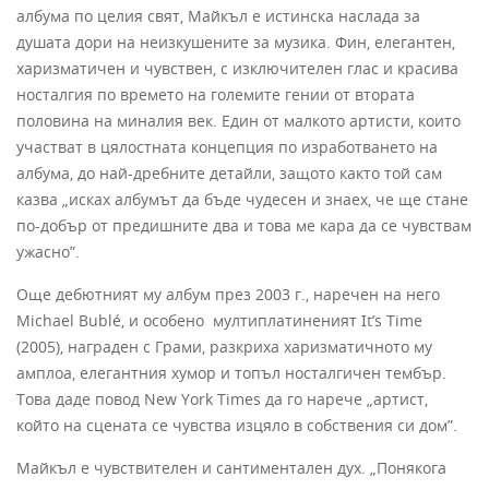
албума по целия свят, Майкъл е истинска наслада за
душата дори на неизкушените за музика. Фин, елегантен,
харизматичен и чувствен, с изключителен глас и красива
носталгия по времето на големите гении от втората
половина на миналия век. Един от малкото артисти, които
участват в цялостната концепция по изработването на
албума, до най-дребните детайли, защото както той сам
казва „исках албумът да бъде чудесен и знаех, че ще стане
по-добър от предишните два и това ме кара да се чувствам
ужасно”.
Още дебютният му албум през 2003 г., наречен на него
Michael Bublé, и особено мултиплатиненият It’s Time
(2005), награден с Грами, разкриха харизматичното му
амплоа, елегантния хумор и топъл носталгичен тембър.
Това даде повод New York Times да го нарече „артист,
който на сцената се чувства изцяло в собствения си дом”.
Майкъл е чувствителен и сантиментален дух. „Понякога