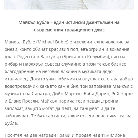
Майкъл Бубле – един истински джентълмен на
съвременния традиционен джаз
Майкъл Бубле (Michael Bublé) е изключително явление за
онези, които обичат красивия поп, евъргрийн и вокалния
джаз. Роден във Ванкувър (Британска Колумбия), син на
рибар и навлязъл съвсем случайно в този тежък бизнес
благодарение на неговия влюбен в музиката дядо-
италианец. Докато учи любимия си внук как се става добър
водопроводчик, какъвто сам е бил, той запознава Майкъл с
музиката на Синатра, Дийн Мартин, Боби Дарин, Рей Чарлз
и Елвис Пресли. Майкъл нарича тези певци „тройна
заплаха”, защото могат да пеят, да танцуват и да те
забавляват. Те бяха артисти, каквито сега вече няма, казва
Бубле.
Носител на две награди Грами и продал над 11 милиона