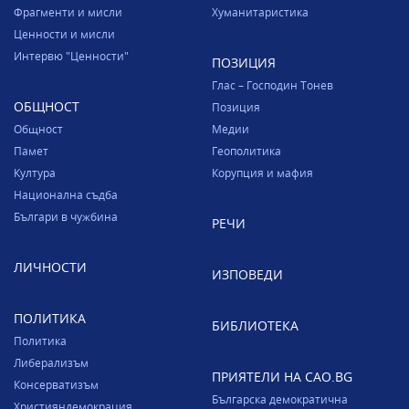
Фрагменти и мисли
Хуманитаристика
Ценности и мисли
Интервю "Ценности"
ПОЗИЦИЯ
Глас – Господин Тонев
ОБЩНОСТ
Позиция
Общност
Медии
Памет
Геополитика
Култура
Корупция и мафия
Национална съдба
Българи в чужбина
РЕЧИ
ЛИЧНОСТИ
ИЗПОВЕДИ
ПОЛИТИКА
БИБЛИОТЕКА
Политика
Либерализъм
ПРИЯТЕЛИ НА CAO.BG
Консерватизъм
Българска демократична
Християндемокрация