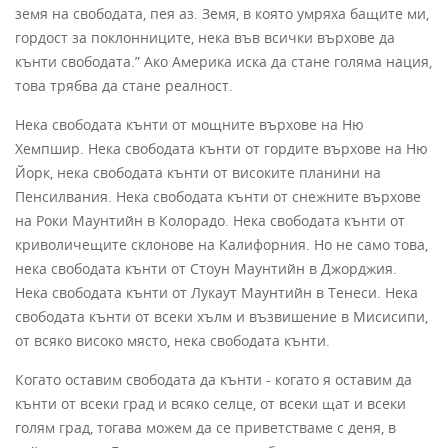
земя на свободата, пея аз. Земя, в която умряха бащите ми,
гордост за поклонниците, нека във всички върхове да
кънти свободата.” Ако Америка иска да стане голяма нация,
това трябва да стане реалност.
Нека свободата кънти от мощните върхове на Ню
Хемпшир. Нека свободата кънти от гордите върхове на Ню
Йорк, нека свободата кънти от високите планини на
Пенсилвания. Нека свободата кънти от снежните върхове
на Роки Маунтийн в Колорадо. Нека свободата кънти от
криволичещите склонове на Калифорния. Но не само това,
нека свободата кънти от Стоун Маунтийн в Джорджия.
Нека свободата кънти от Лукаут Маунтийн в Тенеси. Нека
свободата кънти от всеки хълм и възвишение в Мисисипи,
от всяко високо място, нека свободата кънти.
Когато оставим свободата да кънти - когато я оставим да
кънти от всеки град и всяко селце, от всеки щат и всеки
голям град, тогава можем да се приветстваме с деня, в