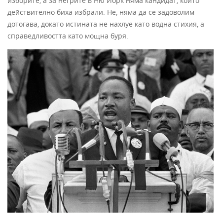
изборите, а за негрите в Ню Йорк няма кандидат, който
действително биха избрали. Не, няма да се задоволим
дотогава, докато истината не нахлуе като водна стихия, а
справедливостта като мощна буря.