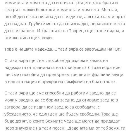
момичета и момчета да си стискат ръцете като братя и
сестри с малки белокожи момичета и момчета. Мечтая,
някой ден всяка низина да се издигне, а всеки хълм и връх
да спаднат. Грубите места да се изгладят, неравните места
да се изравнят. И красотата на Твореца ще стане видна, и
всичко живо ще я види.
Това е нашата надежда. С тази вяра се завръщам на Юг.
С тази вяра ще съм способен да издялам камък на
надеждата от планината на отчаянието. С тази вяра ние
ще сме способни да превърнем грешните фалшиви звуци
в нашата нация в прекрасна симфония на братството.
С тази вяра ще сме способни да работим заедно, да се
молим заедно, да се борим заедно, да отиваме заедно в
затвора, да се издигнем заедно за свободата, с
убеждението, че един ден ще бъдем свободни. Това ще
бъде денят, в който Божиите чеда ще могат да придадат
ново значение на тази песен: „Дадената ми от теб земя, ти,