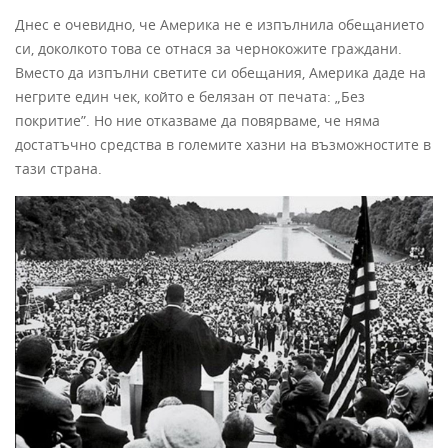
Днес е очевидно, че Америка не е изпълнила обещанието
си, доколкото това се отнася за чернокожите граждани.
Вместо да изпълни светите си обещания, Америка даде на
негрите един чек, който е белязан от печата: „Без
покритие”. Но ние отказваме да повярваме, че няма
достатъчно средства в големите хазни на възможностите в
тази страна.