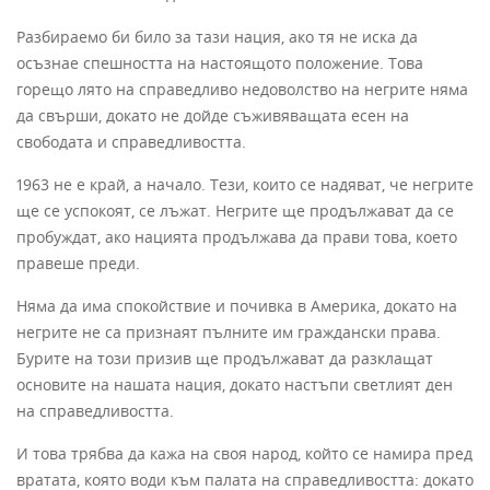
Разбираемо би било за тази нация, ако тя не иска да
осъзнае спешността на настоящото положение. Това
горещо лято на справедливо недоволство на негрите няма
да свърши, докато не дойде съживяващата есен на
свободата и справедливостта.
1963 не е край, а начало. Тези, които се надяват, че негрите
ще се успокоят, се лъжат. Негрите ще продължават да се
пробуждат, ако нацията продължава да прави това, което
правеше преди.
Няма да има спокойствие и почивка в Америка, докато на
негрите не са признаят пълните им граждански права.
Бурите на този призив ще продължават да разклащат
основите на нашата нация, докато настъпи светлият ден
на справедливостта.
И това трябва да кажа на своя народ, който се намира пред
вратата, която води към палата на справедливостта: докато