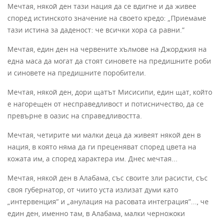
Мечтая, някой ден тази нация да се вдигне и да живее
според истинското значение на своето кредо: „Приемаме
тази истина за даденост: че всички хора са равни.”
Мечтая, един ден на червените хълмове на Джорджия на
една маса да могат да стоят синовете на предишните роби
и синовете на предишните поробители.
Мечтая, някой ден, дори щатът Мисисипи, един щат, който
е нагорещен от несправедливост и потисничество, да се
превърне в оазис на справедливостта.
Мечтая, четирите ми малки деца да живеят някой ден в
нация, в която няма да ги преценяват според цвета на
кожата им, а според характера им. Днес мечтая...
Мечтая, някой ден в Алабама, със своите зли расисти, със
своя губернатор, от чиито уста излизат думи като
„интервенция” и „анулация на расовата интеграция”..., че
един ден, именно там, в Алабама, малки черножоки