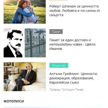
Роберт Шпеман за ценността
любов: Любовта е по-силна от
смъртта
Памет
Памет за един достоен и
непоколебим човек - Цвети
Иванов
Общество
Антъни Грейлинг: Ценности,
демокрация, образование,
Европейски съюз
Превод: Господин Тонев
ФОТОПИСИ