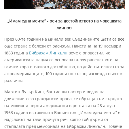
„Имам една мечта” - реч за достойнството на човешката
личност
През 60-те години на минали век Съединените щати са все
още страна с белези от расизъм. Наистина на 19 ноември
1863 година
Ейбрахам Линкълн
вече е оповестил, че
американската нация се основава върху равенството на
всички хора в тяхното достойнство, но действителността за
афроамериканците, 100 години по-късно, изглежда съвсем
различна.
Мартин Лутър Кинг, баптистки пастор и водач на
движението за граждански права, се обръща към сърцата
на милиони черни американци в речта си на 28 август
1963 година в столицата Вашингтон. „Имам една мечта” е
надсловът на тази прочута реч, която той държи от
стъпалата пред мемориала на Ейбрахам Линкълн. Повече