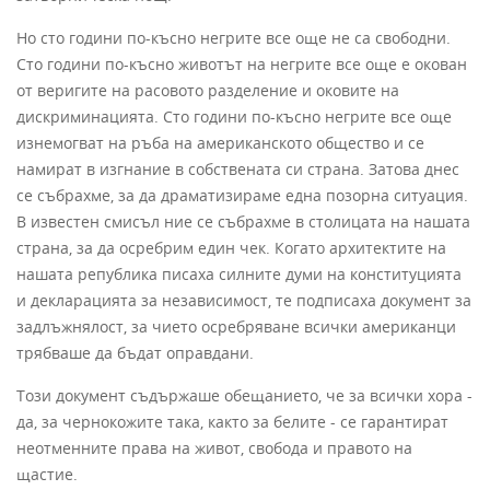
Но сто години по-късно негрите все още не са свободни.
Сто години по-късно животът на негрите все още е окован
от веригите на расовото разделение и оковите на
дискриминацията. Сто години по-късно негрите все още
изнемогват на ръба на американското общество и се
намират в изгнание в собствената си страна. Затова днес
се събрахме, за да драматизираме една позорна ситуация.
В известен смисъл ние се събрахме в столицата на нашата
страна, за да осребрим един чек. Когато архитектите на
нашата република писаха силните думи на конституцията
и декларацията за независимост, те подписаха документ за
задлъжнялост, за чието осребряване всички американци
трябваше да бъдат оправдани.
Този документ съдържаше обещанието, че за всички хора -
да, за чернокожите така, както за белите - се гарантират
неотменните права на живот, свобода и правото на
щастие.