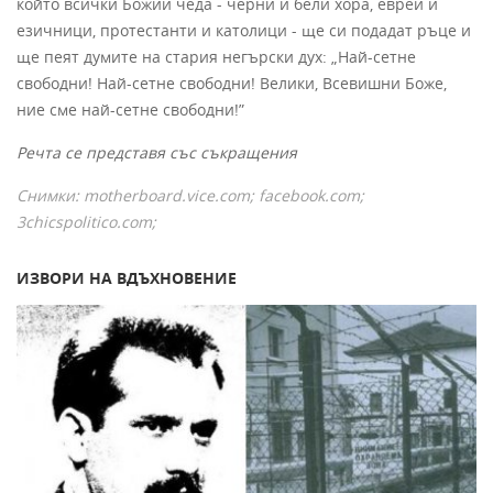
който всички Божии чеда - черни и бели хора, евреи и
езичници, протестанти и католици - ще си подадат ръце и
ще пеят думите на стария негърски дух: „Най-сетне
свободни! Най-сетне свободни! Велики, Всевишни Боже,
ние сме най-сетне свободни!”
Речта се представя със съкращения
Снимки: motherboard.vice.com; facebook.com;
3chicspolitico.com;
ИЗВОРИ НА ВДЪХНОВЕНИЕ