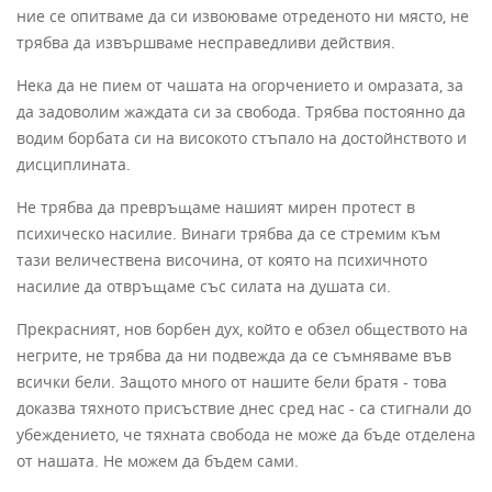
ние се опитваме да си извоюваме отреденото ни място, не
трябва да извършваме несправедливи действия.
Нека да не пием от чашата на огорчението и омразата, за
да задоволим жаждата си за свобода. Трябва постоянно да
водим борбата си на високото стъпало на достойнството и
дисциплината.
Не трябва да превръщаме нашият мирен протест в
психическо насилие. Винаги трябва да се стремим към
тази величествена височина, от която на психичното
насилие да отвръщаме със силата на душата си.
Прекрасният, нов борбен дух, който е обзел обществото на
негрите, не трябва да ни подвежда да се съмняваме във
всички бели. Защото много от нашите бели братя - това
доказва тяхното присъствие днес сред нас - са стигнали до
убеждението, че тяхната свобода не може да бъде отделена
от нашата. Не можем да бъдем сами.