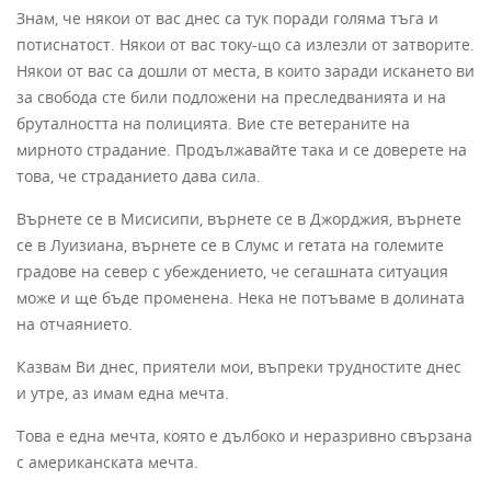
Знам, че някои от вас днес са тук поради голяма тъга и
потиснатост. Някои от вас току-що са излезли от затворите.
Някои от вас са дошли от места, в които заради искането ви
за свобода сте били подложени на преследванията и на
бруталността на полицията. Вие сте ветераните на
мирното страдание. Продължавайте така и се доверете на
това, че страданието дава сила.
Върнете се в Мисисипи, върнете се в Джорджия, върнете
се в Луизиана, върнете се в Слумс и гетата на големите
градове на север с убеждението, че сегашната ситуация
може и ще бъде променена. Нека не потъваме в долината
на отчаянието.
Казвам Ви днес, приятели мои, въпреки трудностите днес
и утре, аз имам една мечта.
Това е една мечта, която е дълбоко и неразривно свързана
с американската мечта.