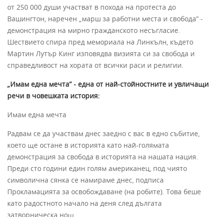
от 250 000 души участват в похода на протеста до
Вашингтон, наречен „марш за работни места и свобода” -
демонстрация на мирно гражданското несъгласие.
Шествието спира пред мемориала на Линкълн, където
Мартин Лутър Кинг изповядва визията си за свобода и
справедливост на хората от всички раси и религии.
„Имам една мечта” - една от най-стойностните и увличащи
речи в човешката история:
Имам една мечта
Радвам се да участвам днес заедно с вас в едно събитие,
което ще остане в историята като най-голямата
демонстрация за свобода в историята на нашата нация.
Преди сто години един голям американец, под чиято
символична сянка се намираме днес, подписа
Прокламацията за освобождаване (на робите). Това беше
като радостното начало на деня след дългата
затворническа нощ.