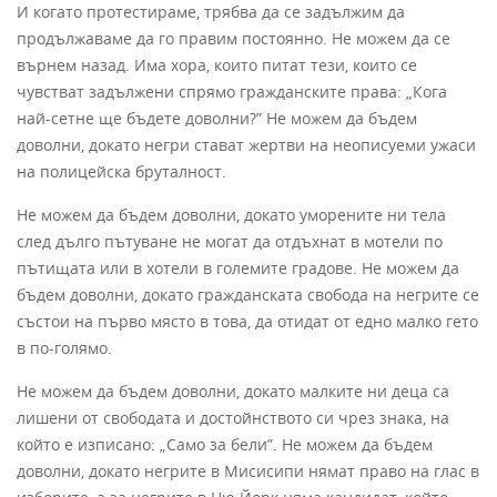
И когато протестираме, трябва да се задължим да
продължаваме да го правим постоянно. Не можем да се
върнем назад. Има хора, които питат тези, които се
чувстват задължени спрямо гражданските права: „Кога
най-сетне ще бъдете доволни?” Не можем да бъдем
доволни, докато негри стават жертви на неописуеми ужаси
на полицейска бруталност.
Не можем да бъдем доволни, докато уморените ни тела
след дълго пътуване не могат да отдъхнат в мотели по
пътищата или в хотели в големите градове. Не можем да
бъдем доволни, докато гражданската свобода на негрите се
състои на първо място в това, да отидат от едно малко гето
в по-голямо.
Не можем да бъдем доволни, докато малките ни деца са
лишени от свободата и достойнството си чрез знака, на
който е изписано: „Само за бели”. Не можем да бъдем
доволни, докато негрите в Мисисипи нямат право на глас в