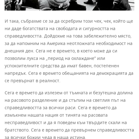
И така, събрахме се за да осребрим този чек, чек, който ще
ни даде богатствата на свободата и сигурността на
справедливостта. Дойдохме на това забележително място,
за да напомним на Америка неотложната необходимост на
днешния ден. Сега не е времето, в което може да си
позволим лукса на „период на охлаждане” или
успокоителните средства да имат бавен, постепенен
напредък. Сега е времето обещанията на демокрацията да
се превърнат в реалност.
Сега е времето да излезем от тъмната и безутешна долина
на расовото разделение и да стъпим на светлия път на
справедливостта за всички раси. Сега е времето да
измъкнем нашата нация от тинята на расовата
несправедливост и да я поведем към твърдите скали на
братството. Сега е времето да превърнем справедливостта
за всички божии чеда в наша истина.