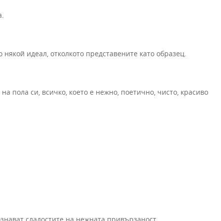
а.
някой идеал, отколкото представените като образец.
 на пола си, всичко, което е нежно, поетично, чисто, красиво
 познават сладостите на нежната привързаност.