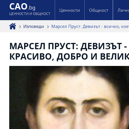
CAO
.bg
Ценности
Общност
Личн
ЦЕННОСТИ И ОБЩНОСТ
Изповеди
Марсел Пруст: Девизът - всичко, ко
МАРСЕЛ ПРУСТ: ДЕВИЗЪТ -
КРАСИВО, ДОБРО И ВЕЛИ