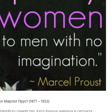
л Марсел Пруст (1871 – 1922)
 еврейско семейство. Като юноша навлиза в суетната