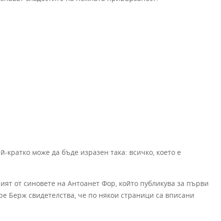
й-кратко може да бъде изразен така: всичко, което е
ият от синовете на Антоанет Фор, който публикува за първи
дре Берж свидетелства, че по някои страници са вписани