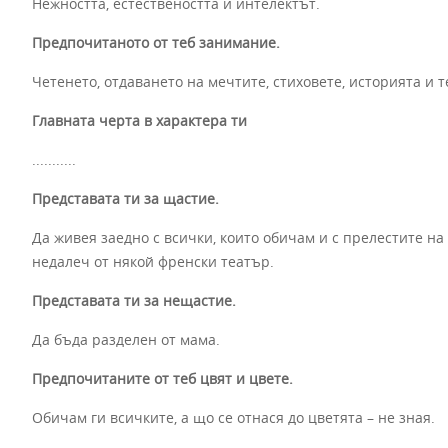
Нежността, естествеността и интелектът.
Предпочитаното от теб занимание.
Четенето, отдаването на мечтите, стиховете, историята и 
Главната черта в характера ти
...........
Представата ти за щастие.
Да живея заедно с всички, които обичам и с прелестите на
недалеч от някой френски театър.
Представата ти за нещастие.
Да бъда разделен от мама.
Предпочитаните от теб цвят и цвете.
Обичам ги всичките, а що се отнася до цветята – не зная.