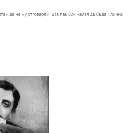
итам да не му отговарям. Все пак бих желал да бъда Плиний