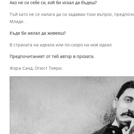
Ако не си себе си, кой би искал да бъдеш?
Тъй като не се налага да си задавам този въпрос, предпоч
Млади.
Къде би желал да живееш?
В страната на идеала или по-скоро на моя идеал.
Предпочитаният от теб автор в прозата.
Жорж Санд, Огюст Тиери.