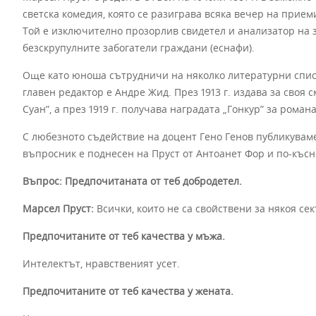
светска комедия, която се разиграва всяка вечер на прие
Той е изключително прозорлив свидетел и анализатор на 
безскрупулните забогатели граждани (еснафи).
Още като юноша сътрудничи на няколко литературни списа
главен редактор е Андре Жид. През 1913 г. издава за своя 
Суан”, а през 1919 г. получава наградата „Гонкур” за рома
С любезното съдействие на доцент Гено Генов публикувам
въпросник е поднесен на Пруст от Антоанет Фор и по-късн
Въпрос: Предпочитаната от теб добродетел.
Марсел Пруст:
Всички, които не са свойствени за някоя сек
Предпочитаните от теб качества у мъжа.
Интелектът, нравственият усет.
Предпочитаните от теб качества у жената.