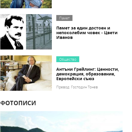
Памет
Памет за един достоен и
непоколебим човек - Цвети
Иванов
Общество
Антъни Грейлинг: Ценности,
демокрация, образование,
Европейски съюз
Превод: Господин Тонев
ФОТОПИСИ