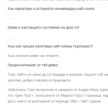
Кои характери в историята ненавиждаш най-силно.
........
Какво е настоящето състояние на духа ти?
........
Към коя грешка изпитваш най-голяма търпимост?
Към личния живот на гениите.
Предпочитаният от теб девиз.
Този, който не може да се предаде в резюме, защото той на
красиво, добро и велико в природата.
Забележка
:
Този въпросник е намерен от Андре Берж, един
път през 1924 г. изписаните от Марсел Пруст страници. А
дати, които се разполагат в периода 1884 – 1887 година.