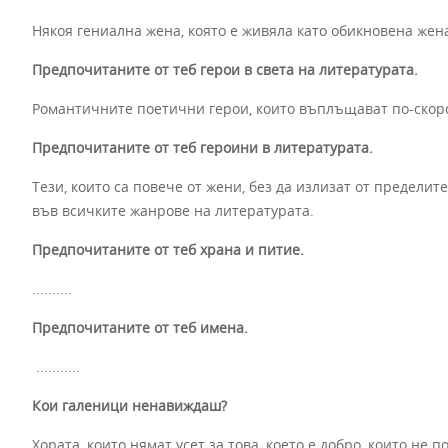
Някоя гениална жена, която е живяла като обикновена жен
Предпочитаните от теб герои в света на литературата.
Романтичните поетични герои, които въплъщават по-скоро 
Предпочитаните от теб героини в литературата.
Тези, които са повече от жени, без да излизат от пределите
във всичките жанрове на литературата.
Предпочитаните от теб храна и питие.
..........
Предпочитаните от теб имена.
...........
Кои галеници ненавиждаш?
Хората, които нямат усет за това, което е добро, които не