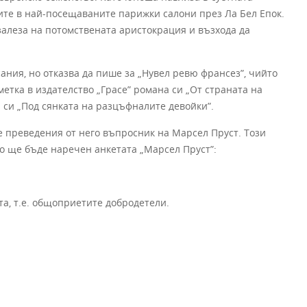
мите в най-посещаваните парижки салони през Ла Бел Епок.
залеза на потомствената аристокрация и възхода да
ния, но отказва да пише за „Нувел ревю франсез”, чийто
сметка в издателство „Грасе” романа си „От страната на
на си „Под сянката на разцъфналите девойки”.
е преведения от него въпросник на Марсел Пруст. Този
о ще бъде наречен анкетата „Марсел Пруст”:
та, т.е. общоприетите добродетели.