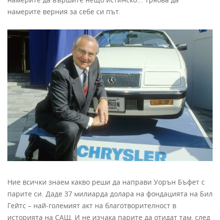
намерите верния за себе си път.
Ние всички знаем какво реши да направи Уорън Бъфет с
парите си. Даде 37 милиарда долара на фондацията на Бил
Гейтс – най-големият акт на благотворителност в
историята на САЩ. И не изчака парите да отидат там, след