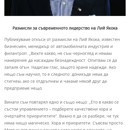
Размисли за съвременното лидерство на Лий Якока
Публикуваме откъси от размисли на Лий Якока, известен
бизнесмен, мениджър от автомобилната индустрия и
филантроп: „Вижте какво, не съм черноглед и нямам
намерение да насаждам безнадеждност. Опитвам се да
запаля огън. Надигам глас, защото храня надежди. Ако
нещо съм научил, то е следното: доникъде няма да
стигнем, ако се отдръпнем и чакаме някой друг да
предприеме нещо.
Винаги съм повтарял едно и също нещо: „Ето в какво се
състои управлението – подберете качествени хора и
очертайте приоритетите”. Важно е да се разбере, че тук
няма нищо магическо. Хора и приоритети. Съвсем просто.
Моят съвет важи с еднаква сила както в случаите, че