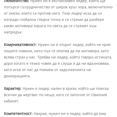
Любопитство
:
Нужен ни е
експанзивен лидер, който ще
потърси сътрудничество от широк кръг хора, включително
от онези, които са против него. Този лидер иска да си
изгради глобална гледна точка и се стреми да разбере
какво мотивира хората по света да се стремят към
напредък.
Комуникативност:
Нужен ни е открит лидер, който не крие
лошите новини, нито пък се опитва да ни мотивира, като
всява страх у нас. Трябва ни лидер, който говори истината,
дори когато е тежко човек да я слуша и да ни вдъхновява,
като иска от нас да поемем от задълженията на
демокрацията.
Характер
:
Нужен е лидер, кален в кризи, който ще поиска
всички да жертват по нещо, като се започне от Овалния
кабинет.
Компетентност:
Накрая, нужен ни е лидер, който да има