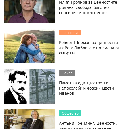
Илия Троянов за ценностите
родина, свобода, бягство,
спасение и поклонение
Ценности
Роберт Шпеман за ценността
любов: Любовта е по-силна от
смъртта
Памет
Памет за един достоен и
непоколебим човек - Цвети
Иванов
Общество
Антъни Грейлинг: Ценности,
демокрация, образование,