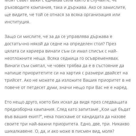
ръководите компания, така и държава. Ако се замислите,
ще видите, че той се отнася за всяка организация или
институция.
Защо си мислите, че за да се управлява държава е
достатъчно някой да седне на определен стол? През
цялата си кариера винаги съм си имал списък с най-
неотложните неща. Всяка седмица го осъвременявах.
Винаги съм смятал, че човек трябва да е в състояние да
напише приоритетите си на хартия с размери двайсет на
трийсет. Ако не можете да изложите Вашия приоритет в не
повече от петдесет думи, значи нещо при Вас не е наред.
Ето нещо друго, което бих искал да видя през следващата
предизборна кампания. След като запитаме „Кои ще бъдат
във вашия екип?”, нека поискаме от кандидата да назове
своите три най-важни приоритета. Едно, две, три. Никакво
шикалкавене. О, да, и ако може в писмен вид, моля?