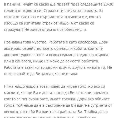
в паника. Чудят се какво ще правят през следващите 20-30
години от живота си. Страхът ги стиска за гърлото. За
някои от тях това е първият път в живота им, когато
изобщо са изпитали страх от нещо. А от какво се
страхуват? Че животът им ще се обезсмисли.
Познавам това чувство. Работата е като кислорода. Дори
ако имаш семейство, което обичаш, и хобита, които ти
доставят удоволствие, и всяка седмица ходиш на църква
или в синагога, нищо не може да замести работата.
Работата е тази, която държи всичко друго в живота ти. Не
позволявайте да Ви казват, че не е така.
Няма нищо лошо в това, човек да играе голф, но ако си
мислите, че ще Ви е достатъчно да Ви запълни времето,
когато се пенсионирате, имате грешка. Дори ако обичате
голфа, той няма да е в състояние да Ви вдигне сутринта от
леглото, както би Ви вдигнала работата Ви. Трябва да си
намерите да вършите нещо истинско... Трябва да