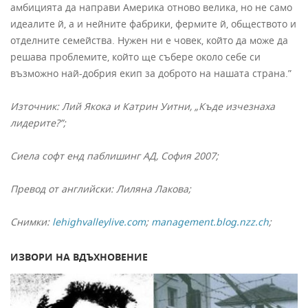
амбицията да направи Америка отново велика, но не само
идеалите й, а и нейните фабрики, фермите й, обществото и
отделните семейства. Нужен ни е човек, който да може да
решава проблемите, който ще събере около себе си
възможно най-добрия екип за доброто на нашата страна.”
Източник: Лий Якока и Катрин Уитни, „Къде изчезнаха
лидерите?”;
Сиела софт енд паблишинг АД, София 2007;
Превод от английски: Лиляна Лакова;
Снимки:
lehighvalleylive.com
;
management.blog.nzz.ch
;
ИЗВОРИ НА ВДЪХНОВЕНИЕ