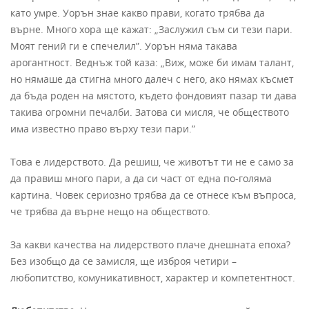
като умре. Уорън знае какво прави, когато трябва да
върне. Много хора ще кажат: „Заслужил съм си тези пари.
Моят гений ги е спечелил”. Уорън няма такава
арогантност. Веднъж той каза: „Виж, може би имам талант,
но нямаше да стигна много далеч с него, ако нямах късмет
да бъда роден на мястото, където фондовият пазар ти дава
такива огромни печалби. Затова си мисля, че обществото
има известно право върху тези пари.”
Това е лидерството. Да решиш, че животът ти не е само за
да правиш много пари, а да си част от една по-голяма
картина. Човек сериозно трябва да се отнесе към въпроса,
че трябва да върне нещо на обществото.
За какви качества на лидерството плаче днешната епоха?
Без изобщо да се замисля, ще изброя четири –
любопитство, комуникативност, характер и компетентност.