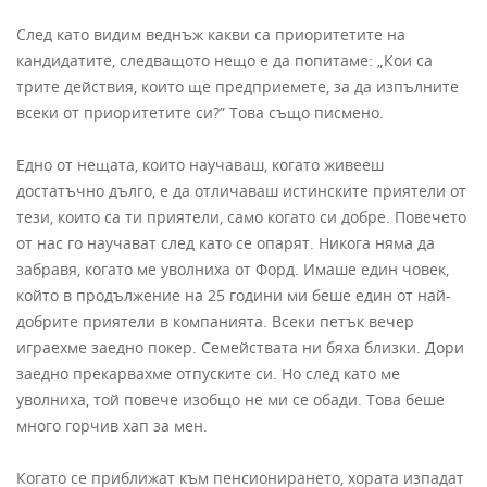
След като видим веднъж какви са приоритетите на
кандидатите, следващото нещо е да попитаме: „Кои са
трите действия, които ще предприемете, за да изпълните
всеки от приоритетите си?” Това също писмено.
Едно от нещата, които научаваш, когато живееш
достатъчно дълго, е да отличаваш истинските приятели от
тези, които са ти приятели, само когато си добре. Повечето
от нас го научават след като се опарят. Никога няма да
забравя, когато ме уволниха от Форд. Имаше един човек,
който в продължение на 25 години ми беше един от най-
добрите приятели в компанията. Всеки петък вечер
играехме заедно покер. Семействата ни бяха близки. Дори
заедно прекарвахме отпуските си. Но след като ме
уволниха, той повече изобщо не ми се обади. Това беше
много горчив хап за мен.
Когато се приближат към пенсионирането, хората изпадат