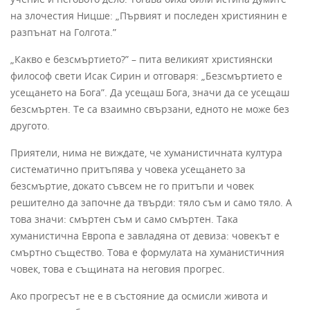
на злочестия Ницше: „Първият и последен християнин е
разпънат на Голгота.”
„Какво е безсмъртието?” – пита великият християнски
философ свети Исак Сирин и отговаря: „Безсмъртието е
усещането на Бога”. Да усещаш Бога, значи да се усещаш
безсмъртен. Те са взаимно свързани, едното не може без
другото.
Приятели, нима не виждате, че хуманистичната култура
систематично притъпява у човека усещането за
безсмъртие, докато съвсем не го притъпи и човек
решително да започне да твърди: тяло съм и само тяло. А
това значи: смъртен съм и само смъртен. Така
хуманистична Европа е завладяна от девиза: човекът е
смъртно същество. Това е формулата на хуманистичния
човек, това е същината на неговия прогрес.
Ако прогресът не е в състояние да осмисли живота и