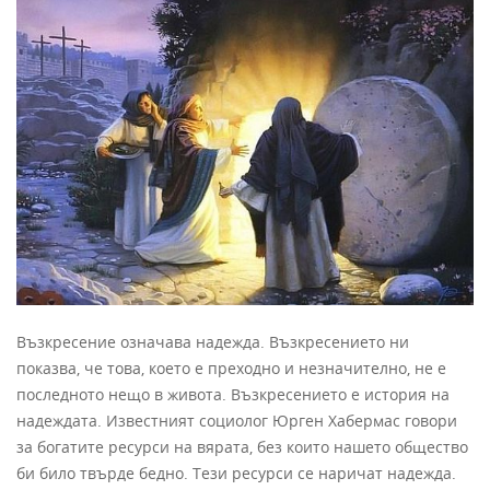
Възкресение означава надежда. Възкресението ни
показва, че това, което е преходно и незначително, не е
последното нещо в живота. Възкресението е история на
надеждата. Известният социолог Юрген Хабермас говори
за богатите ресурси на вярата, без които нашето общество
би било твърде бедно. Тези ресурси се наричат надежда.