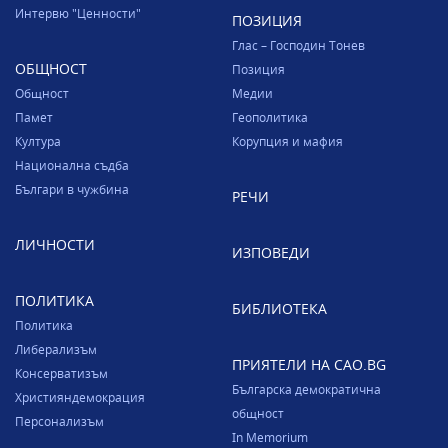
Интервю "Ценности"
ПОЗИЦИЯ
Глас – Господин Тонев
ОБЩНОСТ
Позиция
Общност
Медии
Памет
Геополитика
Култура
Корупция и мафия
Национална съдба
Българи в чужбина
РЕЧИ
ЛИЧНОСТИ
ИЗПОВЕДИ
ПОЛИТИКА
БИБЛИОТЕКА
Политика
Либерализъм
ПРИЯТЕЛИ НА CAO.BG
Консерватизъм
Българска демократична
Християндемокрация
общност
Персонализъм
In Memorium