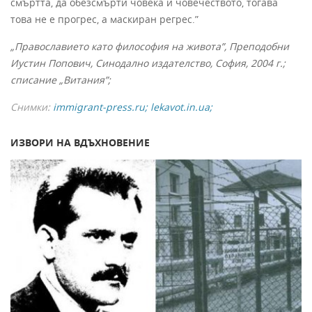
смъртта, да обезсмърти човека и човечеството, тогава
това не е прогрес, а маскиран регрес.”
„Православието като философия на живота”, Преподобни
Иустин Попович, Синодално издателство, София, 2004 г.;
списание „Витания”;
Снимки:
immigrant-press.ru;
lekavot.in.ua
;
ИЗВОРИ НА ВДЪХНОВЕНИЕ