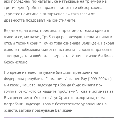
ако погледнем по-нататък, се натъкваме на триумфа на
третия ден. Гробът е празен, смъртта е обезоръжена.
„Христос наистина е възкръснал!” – така гласи от
древността поздравът на християните.
Веднъж една жена, преминала през много тежки кризи в
живота си, ми каза: „Трябва да разглеждаш нещата винаги
откъм техния край.” Точно това означава Великден. Накрая
животът побеждава смъртта, истината – лъжата, правдата
– неправдата и любовта – омразата. Иначе всичко би било
безсмислено.
По време на едно пътуване бившият президент на
Федерална република Германия Йоханес Рау (1999-2004 г.)
ми каза: „Нашата надежда трябва да бъде винаги по-
голяма, отколкото са нашите проблеми”. Това е истината за
Възкресението. Откакто Исус Христос възкръсна, няма
погребани надежди. Това е божественото уравнение на
живота, затова празнуваме Великден.