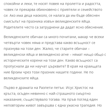
спокойни и леки, те носят повея на пролетта и радостта,
човек ги прекарва обикновено с приятели и семейството
си. Ако има деца наоколо, се налага да им бъде обяснен
смисълът на празника извън великденските яйца.
Родителите често са затруднени да дадат ясно обяснение.
Великденските обичаи са много почитани, макар че всеки
четвърти човек няма и представа какво всъщност се
празнува на този ден. Жалко, че старите обичаи –
великденски яйца и великденско агне – нямат нищо общо с
историческите корени на този ден. Какво всъщност са
пропуснали да ни научат църквите? В края на краищата
ние броим чрез този празник нашите години. Не по
великденските яйца.
Първо е драмата на Разпети петък: Исус Христос на
кръста, осъден невинно с най-страшното смъртно
наказание, съществувало тогава. На пръв поглед един
неповторим живот завършва с една ужасна трагедия. Но