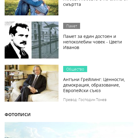
смъртта
Памет
Памет за един достоен и
непоколебим човек - Цвети
Иванов
Общество
Антъни Грейлинг: Ценности,
демокрация, образование,
Европейски съюз
Превод: Господин Тонев
ФОТОПИСИ