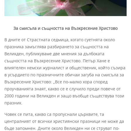
За смисъла и същността на Възкресение Христово
В дните от Страстната седмица, когато суетнята около
празника замъглява разбирането за същността на
Великден, публикуваме две мнения за дълбоката
същността на Възкресение Христово. Петър Хане е
влиятелен немски журналист и общественик, който съзира
в усърдието по празничните обичаи загуба на смисъла за
Възкресение Христово: „Все по-малко хора според
проучванията знаят, какво се е случило преди повече от
2000 години на Великден и защо въобще съществува този
празник.
Човек се пита, какво са пропуснали църквите, та
централният от всички християнски празници не може да
бъде запомнен. Дните около Великден ни се струват по-