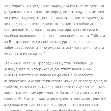
Ние, хората, се нуждаем от надеждата както от въздуха, за
да дишаме. Ако нямаме кислород, ние се задушаваме. Ако
ни вземат надеждата, остава само отчаянието. Надеждата
ни предпазва в тежки дни от отчаяние, а в добри дни – от
лекомислие. Надеждата ни активизира, дава ни сила и
дълбоко вдишване, за да не се предаваме никога. Тайната
на Възкресението се състои в сигурността, че накрая
побеждава любовта, а не омразата, истината, а не лъжата,
животът, а не смъртта.”
Ето и мнението на Преподобни Иустин Попович: „В
целокупната си историческа действителност и мощ
християнството е основано на факта на Христовото
Възкресение. Ако християнството може да се сведе до едно
събитие, то това събитие е Христовото Възкресение... Ако
няма Възкресение Христово, не би имало и християнство.
Христос би бил първият и последният християнин, който е
издъхнал и умрял на кръста, а заедно с него и неговото
учение и неговото дело. Тогава биха били истина думите