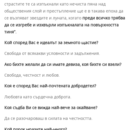
страстите те са изпъкнали като нечиста пяна над
обществения слой и престъпление ще е в такава епоха да
се възпяват звездите и луната, когато
преди всичко трябва
да се изгребе и изхвърли изпъкналата на повърхността
тиня
”.
Кой според Вас е идеалът за земното щастие?
Свобода от всякакви условности и задължения.
Ако бихте желали да си имате девиза, коя бихте си взели?
Свобода, честност и любов.
Коя е според Вас най-почтената добродетел?
Любовта като сърдечна доброта.
Коя съдба Ви се вижда най-вече за окайване?
Да се разочароваш в силата на честността.
Кой порок мразите най-много?