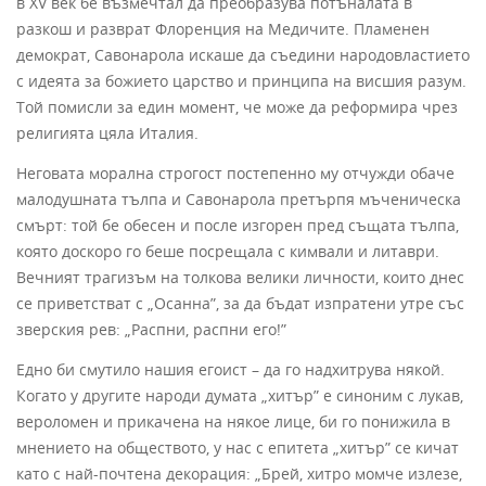
в XV век бе възмечтал да преобразува потъналата в
разкош и разврат Флоренция на Медичите. Пламенен
демократ, Савонарола искаше да съедини народовластието
с идеята за божието царство и принципа на висшия разум.
Той помисли за един момент, че може да реформира чрез
религията цяла Италия.
Неговата морална строгост постепенно му отчужди обаче
малодушната тълпа и Савонарола претърпя мъченическа
смърт: той бе обесен и после изгорен пред същата тълпа,
която доскоро го беше посрещала с кимвали и литаври.
Вечният трагизъм на толкова велики личности, които днес
се приветстват с „Осанна”, за да бъдат изпратени утре със
зверския рев: „Распни, распни его!”
Едно би смутило нашия егоист – да го надхитрува някой.
Когато у другите народи думата „хитър” е синоним с лукав,
вероломен и прикачена на някое лице, би го понижила в
мнението на обществото, у нас с епитета „хитър” се кичат
като с най-почтена декорация: „Брей, хитро момче излезе,