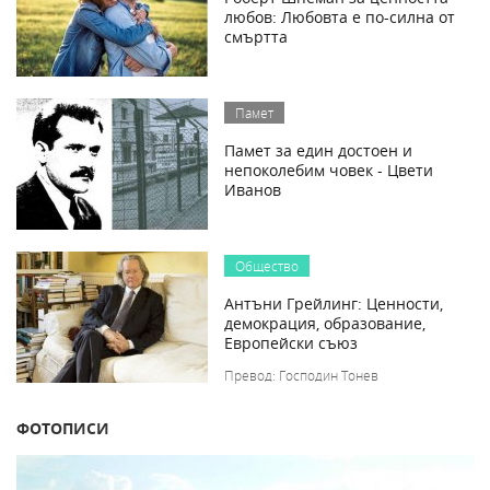
любов: Любовта е по-силна от
смъртта
Памет
Памет за един достоен и
непоколебим човек - Цвети
Иванов
Общество
Антъни Грейлинг: Ценности,
демокрация, образование,
Европейски съюз
Превод: Господин Тонев
ФОТОПИСИ