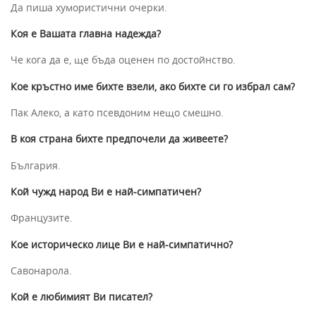
Да пиша хумористични очерки.
Коя е Вашата главна надежда?
Че кога да е, ще бъда оценен по достойнство.
Кое кръстно име бихте взели, ако бихте си го избрал сам?
Пак Алеко, а като псевдоним нещо смешно.
В коя страна бихте предпочели да живеете?
България.
Кой чужд народ Ви е най-симпатичен?
Французите.
Кое историческо лице Ви е най-симпатично?
Савонарола.
Кой е любимият Ви писател?