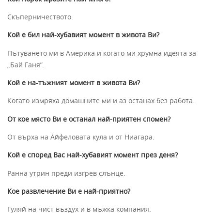
Скъперничеството.
Кой е бил най-хубавият момент в живота Ви?
Пътуването ми в Америка и когато ми хрумна идеята за
„Бай Ганя”.
Кой е на-тъжният момент в живота Ви?
Когато измряха домашните ми и аз останах без работа.
От кое място Ви е останал най-приятен спомен?
От върха на Айфеловата кула и от Ниагара.
Кой е според Вас най-хубавият момент през деня?
Ранна утрин преди изгрев слънце.
Кое развлечение Ви е най-приятно?
Гуляй на чист въздух и в мъжка компания.