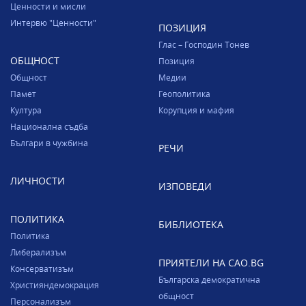
Ценности и мисли
Интервю "Ценности"
ПОЗИЦИЯ
Глас – Господин Тонев
ОБЩНОСТ
Позиция
Общност
Медии
Памет
Геополитика
Култура
Корупция и мафия
Национална съдба
Българи в чужбина
РЕЧИ
ЛИЧНОСТИ
ИЗПОВЕДИ
ПОЛИТИКА
БИБЛИОТЕКА
Политика
Либерализъм
ПРИЯТЕЛИ НА CAO.BG
Консерватизъм
Българска демократична
Християндемокрация
общност
Персонализъм