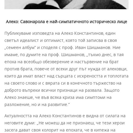
Алеко: Савонарола е най-симпатичното историческо лице
Публикуваме изповедта на Алеко Константинов, един
светъл идеалист и оптимист, която той записва в своя
„семеен албум” и споделя с проф. Иван Шишманов. Ние
имаме, по думите на проф. Шишманов, „тъкмо днес, в тая
епоха на всеобщо обезверение и настървение на брат
против брата, повече от всеки друг път нужда от алековци,
които да имат власт над сърцата с искреността и топлотата
на своето слово и с вярата си в конечното тържество на
доброто въпреки всички признаци на развала. Защото
Алеко знаеше, че във всяка криза има симптоми на
разложение, но и на развитие.”
Актуалността на Алеко Константинов е видна от силата на
неговите думи: „Не можеш да не признаеш, че тези херои
засега дават своя колорит на епохата, че в кипежа на