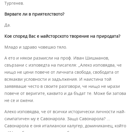
Тургенев.
Вярвате ли в приятелството?
Да.
Кое според Вас е майсторското творение на природата?
Младо и здраво човешко тяло.
А ето и някои размисли на проф. Иван Шишманов,
свързани с изповедта на писателя: „Алеко изповядва, че
нищо не цени повече от личната свобода, свободата от
всякакви условности и задължения. И наистина той
заявяваше често в своите разговори, че нищо не мрази
повече от веригите, каквито и да бъдат те. Може би затова
не се и ожени.
Алеко изповядва, че от всички исторически личности най-
симпатичен му е Савонарола. Защо Савонарола? ...
Савонарола е оня италиански калугер, доминиканец, който