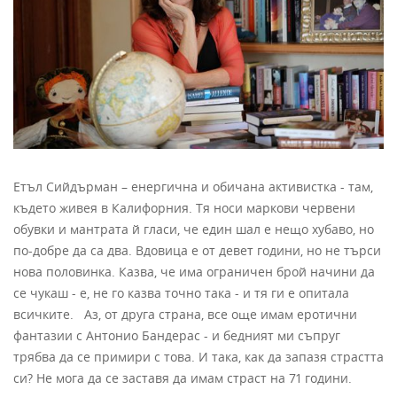
Етъл Сийдърман – енергична и обичана активистка - там,
където живея в Калифорния. Тя носи маркови червени
обувки и мантрата й гласи, че един шал е нещо хубаво, но
по-добре да са два. Вдовица е от девет години, но не търси
нова половинка. Казва, че има ограничен брой начини да
се чукаш - е, не го казва точно така - и тя ги е опитала
всичките. Аз, от друга страна, все още имам еротични
фантазии с Антонио Бандерас - и бедният ми съпруг
трябва да се примири с това. И така, как да запазя страстта
си? Не мога да се заставя да имам страст на 71 години.