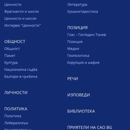
Ценности
Литература
Фрагменти и мисли
Хуманитаристика
Ценности и мисли
Интервю "Ценности"
ПОЗИЦИЯ
Глас – Господин Тонев
ОБЩНОСТ
Позиция
Общност
Медии
Памет
Геополитика
Култура
Корупция и мафия
Национална съдба
Българи в чужбина
РЕЧИ
ЛИЧНОСТИ
ИЗПОВЕДИ
ПОЛИТИКА
БИБЛИОТЕКА
Политика
Либерализъм
ПРИЯТЕЛИ НА CAO.BG
Консерватизъм