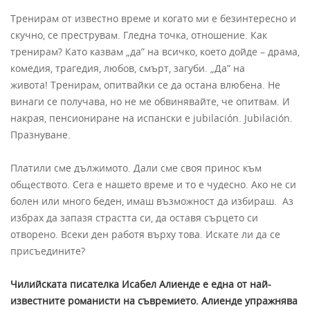
Тренирам от известно време и когато ми е безинтересно и
скучно, се преструвам. Гледна точка, отношение. Как
тренирам? Като казвам „да” на всичко, което дойде – драма,
комедия, трагедия, любов, смърт, загуби. „Да” на
живота! Тренирам, опитвайки се да остана влюбена. Не
винаги се получава, но не ме обвинявайте, че опитвам. И
накрая, пенсиониране на испански е jubilación. Jubilación.
Празнуване.
Платили сме дължимото. Дали сме своя принос към
обществото. Сега е нашето време и то е чудесно. Ако не си
болен или много беден, имаш възможност да избираш. Аз
избрах да запазя страстта си, да оставя сърцето си
отворено. Всеки ден работя върху това. Искате ли да се
присъедините?
Чилийската писателка Исабел Алиенде е една от най-
известните романисти на съвремието. Алиенде упражнява