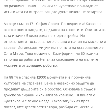
по различен начин. Всички се чувстваме по-млади от
истинската си възраст, защото духът никога не остарява.
Аз още съм на 17. София Лорен. Погледнете я! Kазва, че
всичко, което виждате, се дължи на спагетите. Опитах и аз
така и качих 5 килограма не където трябва. Но
отношението - остаряването е също и начин на мислене и
здраве. Истинският ми учител по пътя на остаряването е
Олга Мъри. Това момиче от Калифорния на 60 години
започва да работи в Непал за спасяването на малките
момичета от домашно робство.
На 88 тя е спасила 12000 момичета и е променила
културата на страната. Вече е незаконно бащите да
продават дъщерите си в робство. Основала е също и
домове за сираци и клиники за хранене. Тя винаги е
щастлива и е вечно млада. Какво загубих аз през
последните десетилетия? Хора, разбира се, места и