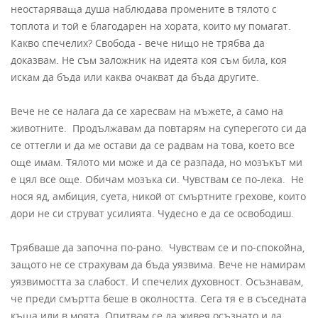
неостаряваща душа наблюдава промените в тялото с
топлота и той е благодарен на хората, които му помагат.
Какво спечелих? Свобода - вече нищо не трябва да
доказвам. Не съм заложник на идеята коя съм била, коя
искам да бъда или каква очакват да бъда другите.
Вече не се налага да се харесвам на мъжете, а само на
животните. Продължавам да повтарям на суперегото си да
се оттегли и да ме остави да се радвам на това, което все
още имам. Тялото ми може и да се разпада, но мозъкът ми
е цял все още. Обичам мозъка си. Чувствам се по-лека. Не
нося яд, амбиция, суета, никой от смъртните грехове, които
дори не си струват усилията. Чудесно е да се освободиш.
Трябваше да започна по-рано. Чувствам се и по-спокойна,
защото не се страхувам да бъда уязвима. Вече не намирам
уязвимостта за слабост. И спечелих духовност. Осъзнавам,
че преди смъртта беше в околността. Сега тя е в съседната
къща или в моята. Опитвам се да живея осъзнато и да