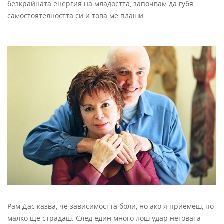
безкрайната енергия на младостта, започвам да губя
самостоятелността си и това ме плаши.
Рам Дас казва, че зависимостта боли, но ако я приемеш, по-
малко ще страдаш. След един много лош удар неговата