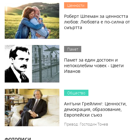
Ценности
Роберт Шпеман за ценността
любов: Любовта е по-силна от
смъртта
Памет
Памет за един достоен и
непоколебим човек - Цвети
Иванов
Общество
Антъни Грейлинг: Ценности,
демокрация, образование,
Европейски съюз
Превод: Господин Тонев
ФОТОПИСИ