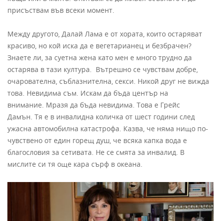
присъствам във всеки момент.
Между другото, Далай Лама е от хората, които остаряват
красиво, но кой иска да е вегетарианец и безбрачен?
Знаете ли, за суетна жена като мен е много трудно да
остарява в тази култура. Вътрешно се чувствам добре,
очарователна, съблазнителна, секси. Никой друг не вижда
това. Невидима съм. Искам да бъда център на
внимание. Мразя да бъда невидима. Това е Грейс
Дамън. Тя е в инвалидна количка от шест години след
ужасна автомобилна катастрофа. Казва, че няма нищо по-
чувствено от един горещ душ, че всяка капка вода е
благословия за сетивата. Не се смята за инвалид. В
мислите си тя още кара сърф в океана.