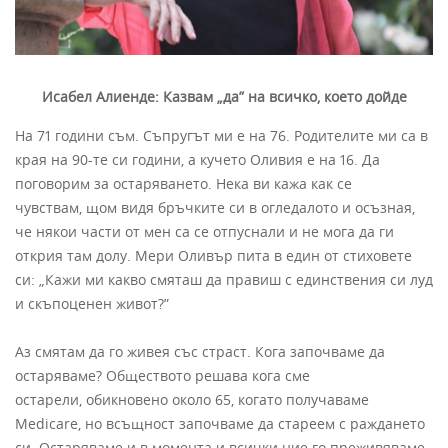
Исабел Алиенде: Казвам „да” на всичко, което дойде
На 71 години съм. Съпругът ми е на 76. Родителите ми са в
края на 90-те си години, a кучето Оливия е на 16. Да
поговорим за остаряването. Нека ви кажа как се
чувствам, щом видя бръчките си в огледалото и осъзная,
че някои части от мен са се отпуснали и не мога да ги
открия там долу. Мери Оливър пита в един от стиховете
си: „Кажи ми какво смяташ да правиш с единствения си луд
и скъпоценен живот?”
Аз смятам да го живея със страст. Кога започваме да
остаряваме? Обществото решава кога сме
остарели, обикновено около 65, когато получаваме
Medicare, но всъщност започваме да стареем с раждането
си. Остаряваме и в момента и всички ние го преживяваме