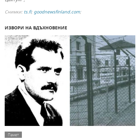
Снимки:
ts.fi
;
goodnewsfinland.com
;
ИЗВОРИ НА ВДЪХНОВЕНИЕ
Памет