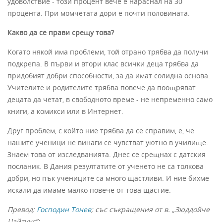
удоволствие - този процент вече е нараснал на 30
процента. При момчетата дори е почти половината.
Какво да се прави срещу това?
Когато някой има проблеми, той отрано трябва да получи
подкрепа. В първи и втори клас всички деца трябва да
придобият добри способности, за да имат солидна основа.
Учителите и родителите трябва повече да поощряват
децата да четат, в свободното време - не непременно само
книги, а комикси или в Интернет.
Друг проблем, с който ние трябва да се справим, е, че
нашите ученици не винаги се чувстват уютно в училище.
Знаем това от изследванията. Днес се срещнах с датския
посланик. В Дания резултатите от ученето не са толкова
добри, но пък учениците са много щастливи. И ние бихме
искали да имаме малко повече от това щастие.
Превод:
Господин Тонев
; със съкращения от в. „Зюддойче
Цайтунг”;