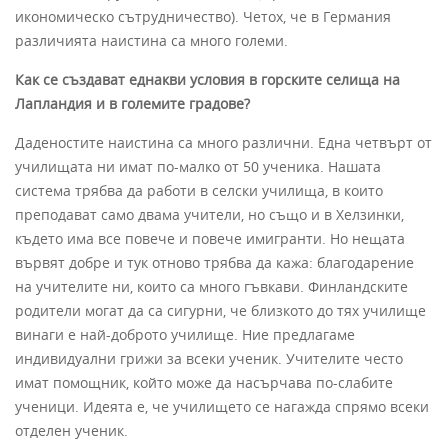
икономическо сътрудничество). Четох, че в Германия
различията наистина са много големи.
Как се създават еднакви условия в горските селища на
Лапландия и в големите градове?
Даденостите наистина са много различни. Една четвърт от
училищата ни имат по-малко от 50 ученика. Нашата
система трябва да работи в селски училища, в които
преподават само двама учители, но също и в Хелзинки,
където има все повече и повече имигранти. Но нещата
вървят добре и тук отново трябва да кажа: благодарение
на учителите ни, които са много гъвкави. Финландските
родители могат да са сигурни, че близкото до тях училище
винаги е най-доброто училище. Ние предлагаме
индивидуални грижи за всеки ученик. Учителите често
имат помощник, който може да насърчава по-слабите
ученици. Идеята е, че училището се нагажда спрямо всеки
отделен ученик.