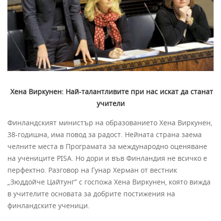
Хена Виркунен: Най-талантливите при нас искат да станат
учители
Финландският министър на образованието Хена Виркунен,
38-годишна, има повод за радост. Нейната страна заема
челните места в Програмата за международно оценяване
на учениците PISA. Но дори и във Финландия не всичко е
перфектно. Разговор на Гунар Херман от вестник
„Зюддойче Цайтунг” с госпожа Хена Виркунен, която вижда
в учителите основата за добрите постижения на
финландските ученици.