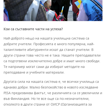
Кои са съставните части на успеха?
Най-доброто нещо на нашата училищна система са
добрите учители. Професията е много популярна, най-
талантливите абитуриенти искат да станат учители. В
други страни това често не е така. Нашите преподаватели
са подготвени изключително добре и имат много свободи.
Те например могат сами да избират методите на
преподаване и учебните материали.
Другата сила на нашата система е, че всички училища са
еднакво добри. Малко безпокойство в новото изследване
PISA предизвиква фактът, че различията са се увеличили и
във Финландия. Но те все още са по-незначителни,
отколкото в други страни от ОИСР (Организацията за