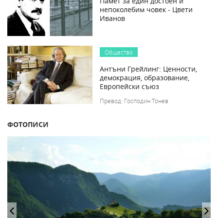
Памет за един достоен и
непоколебим човек - Цвети
Иванов
Общество
Антъни Грейлинг: Ценности,
демокрация, образование,
Европейски съюз
Превод: Господин Тонев
ФОТОПИСИ