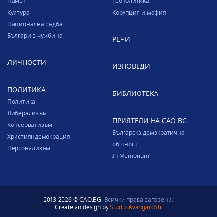
Памет
Геополитика
Култура
Корупция и мафия
Национална съдба
Българи в чужбина
РЕЧИ
ЛИЧНОСТИ
ИЗПОВЕДИ
ПОЛИТИКА
БИБЛИОТЕКА
Политика
Либерализъм
ПРИЯТЕЛИ НА CAO.BG
Консерватизъм
Българска демократична
Християндемокрация
общност
Персонализъм
In Memorium
2013-2026 © CAO.BG.
Всички права запазени.
Create an design by
Studio AvangardStil