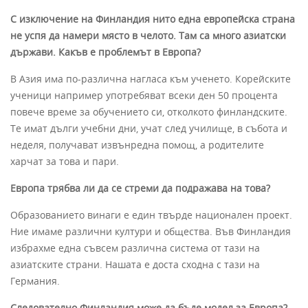
С изключение на Финландия нито една европейска страна
не успя да намери място в челото. Там са много азиатски
държави. Какъв е проблемът в Европа?
В Азия има по-различна нагласа към ученето. Корейските
ученици например употребяват всеки ден 50 процента
повече време за обучението си, отколкото финландските.
Те имат дълги учебни дни, учат след училище, в събота и
неделя, получават извънредна помощ, а родителите
харчат за това и пари.
Европа трябва ли да се стреми да подражава на това?
Образованието винаги е един твърде национален проект.
Ние имаме различни култури и общества. Във Финландия
избрахме една съвсем различна система от тази на
азиатските страни. Нашата е доста сходна с тази на
Германия.
Следователно Финландия може да бъде модел за Европа?