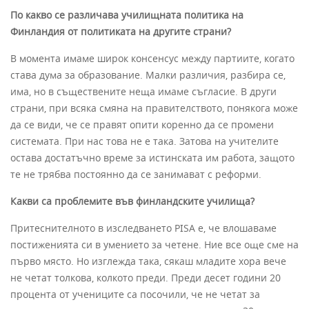
По какво се различава училищната политика на
Финландия от политиката на другите страни?
В момента имаме широк консенсус между партиите, когато
става дума за образование. Малки различия, разбира се,
има, но в съществените неща имаме съгласие. В други
страни, при всяка смяна на правителството, понякога може
да се види, че се правят опити коренно да се промени
системата. При нас това не е така. Затова на учителите
остава достатъчно време за истинската им работа, защото
те не трябва постоянно да се занимават с реформи.
Какви са проблемите във финландските училища?
Притеснителното в изследването PISA е, че влошаваме
постиженията си в умението за четене. Ние все още сме на
първо място. Но изглежда така, сякаш младите хора вече
не четат толкова, колкото преди. Преди десет години 20
процента от учениците са посочили, че не четат за