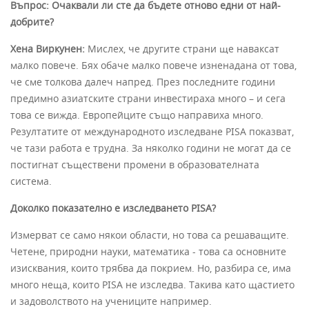
Въпрос: Очаквали ли сте да бъдете отново едни от най-
добрите?
Хена Виркунен:
Мислех, че другите страни ще наваксат
малко повече. Бях обаче малко повече изненадана от това,
че сме толкова далеч напред. През последните години
предимно азиатските страни инвестираха много – и сега
това се вижда. Европейците също направиха много.
Резултатите от международното изследване PISA показват,
че тази работа е трудна. За няколко години не могат да се
постигнат съществени промени в образователната
система.
Доколко показателно е изследването PISA?
Измерват се само някои области, но това са решаващите.
Четене, природни науки, математика - това са основните
изисквания, които трябва да покрием. Но, разбира се, има
много неща, които PISA не изследва. Такива като щастието
и задоволството на учениците например.