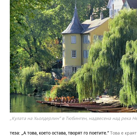
„Кулата на Хьолдерлин” в Тюбинген, надвесена над река Не
теза: „А това, което остава, творят го поетите.”
Това е краят