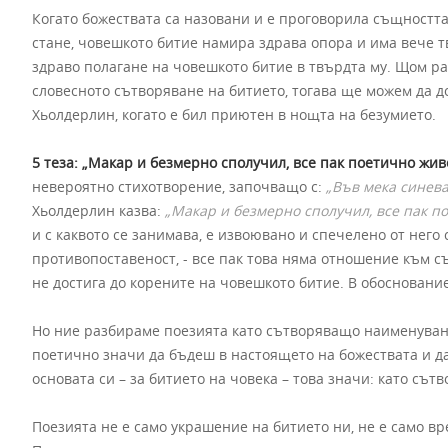
Когато божествата са назовани и е проговорила същността
стане, човешкото битие намира здрава опора и има вече т
здраво полагане на човешкото битие в твърдта му. Щом ра
словесното сътворяване на битието, тогава ще можем да д
Хьолдерлин, когато е бил приютен в нощта на безумието.
5 теза: „Макар и безмерно сполучил, все пак поетично жив
невероятно стихотворение, започващо с:
„Във мека синева
Хьолдерлин казва:
„Макар и безмерно сполучил, все пак по
и с каквото се занимава, е извоювано и спечелено от него 
противопоставеност, - все пак това няма отношение към с
не достига до корените на човешкото битие. В обоснованиет
Но ние разбираме поезията като сътворяващо наименуван
поетично значи да бъдеш в настоящето на божествата и да
основата си – за битието на човека – това значи: като сътво
Поезията не е само украшение на битието ни, не е само 