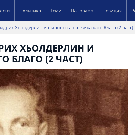
ости
Политика
Теми
Панорама
Позиция
Р
дрих Хьолдерлин и същността на езика като благо (2 част)
РИХ ХЬОЛДЕРЛИН И
О БЛАГО (2 ЧАСТ)