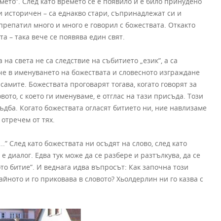
мето”. След като времето се е появило и е било принудено
 си историчен – са еднакво стари, съпринадлежат си и
 препатил много и много е говорил с божествата. Откакто
а – така вече се появява един свят.
на света не са следствие на събитието „език”, а са
че в именуването на божествата и словесното изграждане
самите. Божествата проговарят тогава, когато говорят за
вото, с което ги именуваме, е отглас на тази присъда. Този
съдба. Когато божествата огласят битието ни, ние навлизаме
 отречем от тях.
.” След като божествата ни осъдят на слово, след като
 е диалог. Едва тук може да се разбере и разтълкува, да се
то битие”. И веднага идва въпросът: Как започна този
айното и го приковава в словото? Хьолдерлин ни го казва с