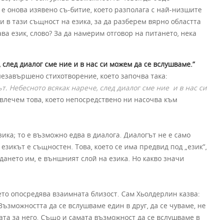
а е онова изявено съ-битие, което разполага с най-низшите
и в тази същност на езика, за да разберем вярно областта
ава език, слово? За да намерим отговор на питането, нека
 след диалог сме ние и в нас си можем да се вслушваме.”
незавършено стихотворение, което започва така:
т.
Небесното всякак нарече,
след диалог сме ние
и в нас си
влечем това, което непосредствено ни насочва към
езика; то е възможно едва в диалога. Диалогът не е само
 езикът е същностен. Това, което се има предвид под „език”,
дането им, е външният слой на езика. Но какво значи
то опосредява взаимната близост. Сам Хьолдерлин казва:
 Възможността да се вслушваме един в друг, да се чуваме, не
ата за него. Също и самата възможност да се вслушваме в