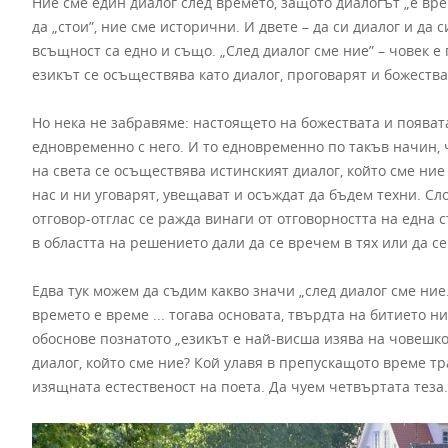
Ние сме един диалог след времето, защото диалогът „е вре
да „стои”, ние сме исторични. И двете – да си диалог и да
всъщност са едно и също. „След диалог сме ние” – човек е
езикът се осъществява като диалог, проговарят и божестват
Но нека не забравяме: настоящето на божествата и появата 
едновременно с него. И то едновременно по такъв начин, 
на света се осъществява истинският диалог, който сме ние 
нас и ни уговарят, увещават и осъждат да бъдем техни. Сло
отговор-отглас се ражда винаги от отговорността на една 
в областта на решението дали да се вречем в тях или да се
Едва тук можем да съдим какво значи „след диалог сме ние..
времето е време ... тогава основата, твърдта на битието ни
обоснове познатото „езикът е най-висша изява на човешко
диалог, който сме ние? Кой улавя в препускащото време тр
изящната естественост на поета. Да чуем четвъртата теза.