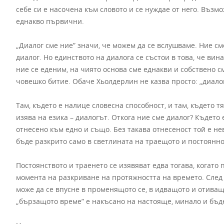
себе си е насочена към словото и се нуждае от него. Възм
еднакво първични.
„Диалог сме ние” значи, че можем да се вслушваме. Ние с
диалог. Но единството на диалога се състои в това, че вин
ние се еденим, на чиято основа сме еднакви и собствено с
човешко битие. Обаче Хьолдерлин не казва просто: „диалог с
Там, където е налице словесна способност, и там, където 
изява на езика – диалогът. Откога ние сме диалог? Където 
отнесено към едно и също. Без такава отнесеност той е не
бъде разкрито само в светлината на траещото и постоянно
Постоянството и траенето се изявяват едва тогава, когато 
момента на разкриване на протяжността на времето. След 
може да се впусне в променящото се, в идващото и отиващо
„бързащото време” е накъсано на настояще, минало и бъд