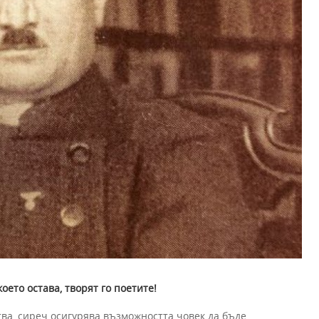
оето остава, творят го поетите!
тва, сиреч осигурява възможността човек да бъде