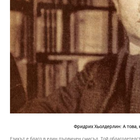
Фридрих Хьолдерлин: А това, к
Езикът е благо в един първичен смисъл. Той облагодетелс