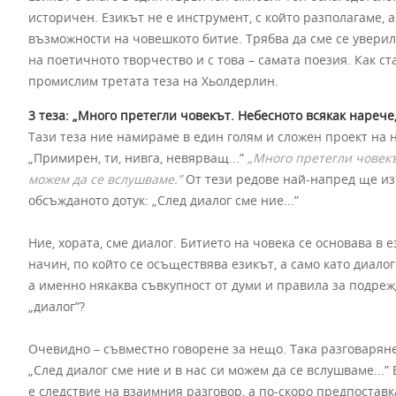
историчен. Езикът не е инструмент, с който разполагаме, 
възможности на човешкото битие. Трябва да сме се уверил
на поетичното творчество и с това – самата поезия. Как ст
промислим третата теза на Хьолдерлин.
3 теза: „Много претегли човекът. Небесното всякак нарече,
Тази теза ние намираме в един голям и сложен проект на 
„Примирен, ти, нивга, невярващ...”
„Много претегли човекъ
можем да се вслушваме.”
От тези редове най-напред ще из
обсъжданото дотук: „След диалог сме ние...”
Ние, хората, сме диалог. Битието на човека се основава в 
начин, по който се осъществява езикът, а само като диалог
а именно някаква съвкупност от думи и правила за подреж
„диалог”?
Очевидно – съвместно говорене за нещо. Така разговаряне
„След диалог сме ние и в нас си можем да се вслушваме...”
е следствие на взаимния разговор, а по-скоро предпоставк