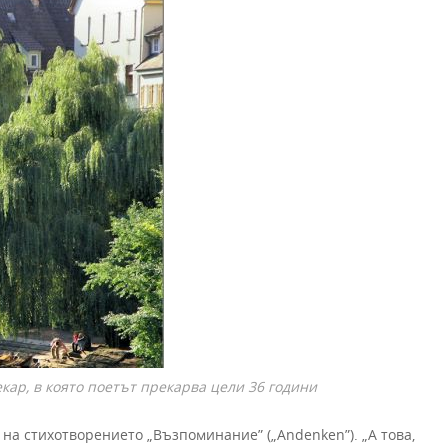
кар, в която поетът прекарва цели 36 години
 на стихотворението „Възпоминание” („Andenken”). „А това,