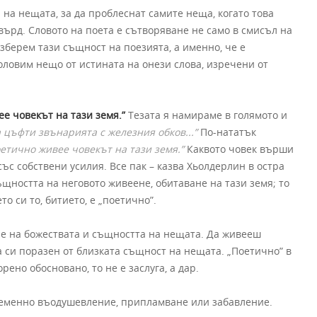
 на нещата, за да проблеснат самите неща, когато това
върд. Словото на поета е сътворяване не само в смисъл на
зберем тази същност на поезията, а именно, че е
оловим нещо от истината на онези слова, изречени от
ее човекът на тази земя.”
Тезата я намираме в голямото и
 цъфти звънарията с железния обков...”
По-нататък
етично живее човекът на тази земя.”
Каквото човек върши
със собствени усилия. Все пак – казва Хьолдерлин в остра
ъщността на неговото живеене, обитаване на тази земя; то
о си то, битието, е „поетично”.
е на божествата и същността на нещата. Да живееш
 си поразен от близката същност на нещата. „Поетично” в
рено обосновано, то не е заслуга, а дар.
временно въодушевление, припламване или забавление.