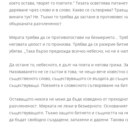
което остава, творят го поетите.” Тезата осветлява питане
даряване чрез слово и в слово. Какво се сътворява? Траещ
винаги тук? Не. Тъкмо то трябва да застане в противовес 
обърканата разчлененост.
Мярата трябва да се противопостави на безмерието... Тряб
неговата цялост и го пронизва. Трябва да се разкрие битие
убягва. „Така бързо предхожда всичко небесно; но не е нап
Да остане то, небесното, е дълг на поета и негова грижа. З
Назоваването не се състои в това, че нещо вече известно с
същественото слово, съществуващото се въздига до същност
съществуващо. Поезията е словесното сътворяване на бит
Оставащото никога не може да бъде изведено от преходнот
разчлененост. Мярката не лежи в безмерното. Основанията 
съществуващото. Тъкмо защото битието и същността на не
да бъдат свободно създадени, запазени и дарени. Такова 