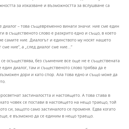
ожността за изказване и възможността за вслушване са
ме диалог – това същевременно винаги значи: ние сме един
аги в същественото слово е разкрито едно и също, в което
ме самите ние. Диалогът и единството му носят нашето
ме ние”, а „след диалог сме ние...”
тя се осъществява, без съмнение все още не е съществената
е един диалог, там и същественото слово трябва да е
възможен дори и като спор. Ала това едно и също може да
то.
просветнат застиналостта и настоящето. А това става в
като човек се постави в настоящето на нещо траещо, той
то си, защото само застиналото се променя. Едва когато
еще, е възможно да се единим в нещо траещо.