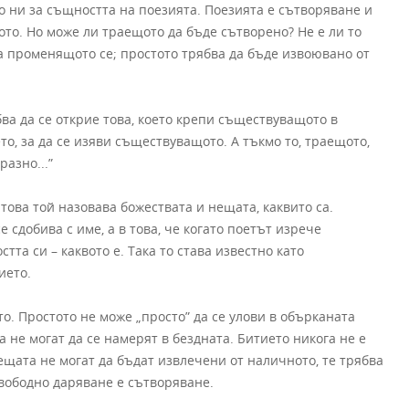
то ни за същността на поезията. Поезията е сътворяване и
ото. Но може ли траещото да бъде сътворено? Не е ли то
на променящото се; простото трябва да бъде извоювано от
ва да се открие това, което крепи съществуващото в
то, за да се изяви съществуващото. А тъкмо то, траещото,
разно...”
атова той назовава божествата и нещата, каквито са.
е сдобива с име, а в това, че когато поетът изрече
та си – каквото е. Така то става известно като
ието.
о. Простото не може „просто” да се улови в обърканата
не могат да се намерят в бездната. Битието никога не е
щата не могат да бъдат извлечени от наличното, те трябва
свободно даряване е сътворяване.