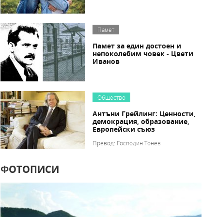
Памет
Памет за един достоен и
непоколебим човек - Цвети
Иванов
Общество
Антъни Грейлинг: Ценности,
демокрация, образование,
Европейски съюз
Превод: Господин Тонев
ФОТОПИСИ