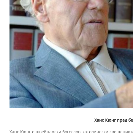
Ханс Кюнг пред бе
Ханс Кюнг е швейцарски богослов, католически свещеник и 