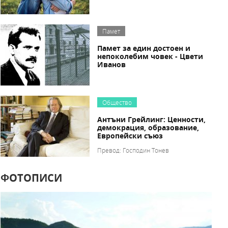
Памет
Памет за един достоен и
непоколебим човек - Цвети
Иванов
Общество
Антъни Грейлинг: Ценности,
демокрация, образование,
Европейски съюз
Превод: Господин Тонев
ФОТОПИСИ