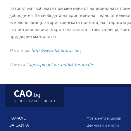
Патосът на свободата при мен идва от националната прин
добродетел. За свободата на християнина – едно от велик
основополагащо за християнската прямота, на старогръцки
се противопостави открито на папата – това са неща, коит
придворен манталитет.
Източник:
http://www.hkultura.com
;
Снимки:
tagesspiegel.de
;
publik-forum.de
;
CAO
.bg
ЦЕННОСТИ И ОБЩНОСТ
НАЧАЛО
Фрагменти и мисли
ЗА САЙТА
Ценности и мисли