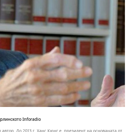
рлинското Inforadio
автор. До 2013 г. Ханс Кюнг е президент на основаната от