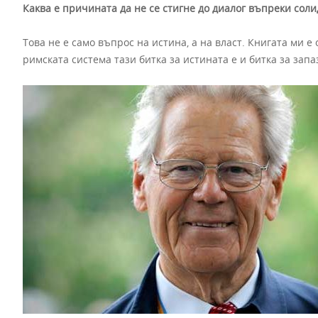
Каква е причината да не се стигне до диалог въпреки сол
Това не е само въпрос на истина, а на власт. Книгата ми е
римската система тази битка за истината е и битка за запа