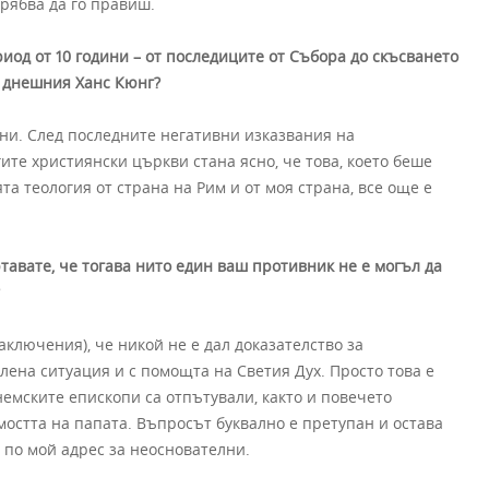
трябва да го правиш.
од от 10 години – от последиците от Събора до скъсването
за днешния Ханс Кюнг?
лни. След последните негативни изказвания на
ите християнски църкви стана ясно, че това, което беше
ята теология от страна на Рим и от моя страна, все още е
тавате, че тогава нито един ваш противник не е могъл да
заключения), че никой не е дал доказателство за
ена ситуация и с помощта на Светия Дух. Просто това е
немските епископи са отпътували, както и повечето
остта на папата. Въпросът буквално е претупан и остава
 по мой адрес за неоснователни.