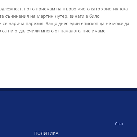
адлежност, но го приемам на първо място като християнска
ите съчинения на Мартин Лутер, винаги е било
 се нарича парезия. Защо днес един епископ да не може да
о са ни отдалечили много от началото, ние имаме
Свят
ПОЛИТИКА