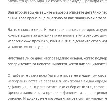
отколкото да опонира. Но когато си принуден, разбира се, 
Във втория том на вашите мемоари описвате детайлно пери
с Рим. Това време още ли е живо за вас, значимо ли е то 
Да, то е съвсем живо. Някои глави станаха повторно актуа
Конгрегацията за доктрината на вярата в Рим относно друг
изразено още през 1965, 1968 и 1970 г. в дебатите около мо
изключително актуално.
Чувствате ли се днес несправедливо осъден, когато подчер
оспори тезите за непогрешимостта, които вие защитавате?
От дебатите стана ясно (на тях е посветен и един том със 
непогрешимостта на папата или епископата в една определ
дефиниция на Първия ватикански събор от 1870 г., тогава 
френски, защото не са приели дефиницията за непогрешим
отворен. И до днес не е разрешен, затова смятам упреците