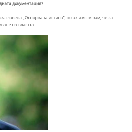
идната документация?
 озаглавена „Оспорвана истина”, но аз изяснявам, че за
зване на властта.