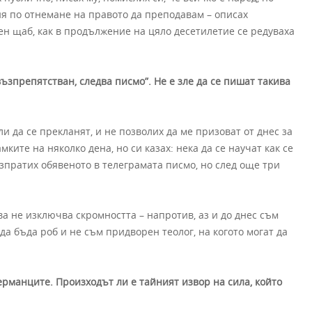
ия по отнемане на правото да преподавам – описах
н щаб, как в продължение на цяло десетилетие се редуваха
ъзпрепятстван, следва писмо”. Не е зле да се пишат такива
и да се прекланят, и не позволих да ме призоват от днес за
ките на няколко дена, но си казах: нека да се научат как се
Изпратих обявеното в телеграмата писмо, но след още три
а не изключва скромността – напротив, аз и до днес съм
да бъда роб и не съм придворен теолог, на когото могат да
ерманците. Произходът ли е тайният извор на сила, който