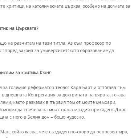
ите критици на католическата църква, особено на догмата за
итик на Църквата?
що не разчитам на тази титла. Аз съм професор по
о според закона за университетското образование да
мислим за критика Кюнг.
и за големия реформатор теолог Карл Барт и оттогава съм
г. в днешната Конгрегация за доктрината на вярата, тогава
леми, както разказах в първия том от моите мемоари,
е и можех да спечеля на моя страна младия президент Джон
щна с него в Белия дом – беше чудесно.
ан, който казва, че е създаден по-скоро да репрезентира,