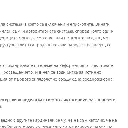
яла система, в която са включени и епископите. Винаги
 член съм, и авторитарната система, според която един-
ниците могат да се женят или не. Когато виждаш, че
уктури, които са градени векове наред, се разпадат, се
то, издържала е по време на Реформацията, след това е
Просвещението. И в нея се води битка за истинно
иция от първото хилядолетие срещу една средновековна,
нгер, ви определи като некатолик по време на споровете
е.
едно с другите кардинали се чу, че не съм католик, че не
публично, писах му, помислих си, че всичко е наред, но