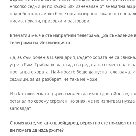
няколко седмици по-късно бях изненадан от внезапна акц
подробно как всичко беше организирано сякаш от генерале
писма, покани, призовки и разговори.
Впечатли ме, че сте изпратили телеграма: „За съжаление в
телеграми на Инквизицията.
Да, аз съм роден в Швейцария, където хората не са свикнал
утре в Рим. Трябваше да отида в средата на семестъра в рам
постъпва с хората. Най-просто беше да пусна телеграма. 
седмици, за да разберат, че така не може.
И в Католическата църква можеш да имаш достойнство, тов
останал по своему скромен, но зная, че не изпитвам нужда 
заповядат.
Споменахте, че като швейцарец, вероятно сте по-смел от г
ви помага да издържите?