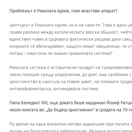
Проблемът е Римската курия, този властови апарат?
Центърът е Римската курия, но и не само тя. Това е една ц
правя разлика между католическата верска общност, чийто
единствен човек в Църквата фактически решава дали свеще
енориите се обезкървяват, защото нямат свещеници, че стр
питаш – наистина ли имаме правилната система?
Римската система е исторически продукт на Средновековие
заела позиция срещу модернизма, до днес има проблеми с 
християнство в смисъла на Новия завет, на голямата трад
антиреформаторска, антимодерна система.
Папа Бенедикт XVI, още докато беше кардинал Йозеф Ратци
около книгата ви „Да бъдеш християнин” в средата на 70-т
По време на една внезапна негова аудиенция при папата за
държа на богословската хабилитация. Веднага протестирах 