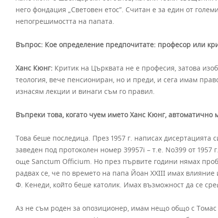
него фондация „Световен етос”. Считан е за един от голем
непогрешимостта на папата.
Въпрос: Кое определение предпочитате: професор или кр
Ханс Кюнг:
Критик на Църквата не е професия, затова изоб
теология, вече пенсиониран, но и преди, и сега имам прав
изнасям лекции и винаги съм го правил.
Въпреки това, когато чуем името Ханс Кюнг, автоматично 
Това беше последица. През 1957 г. написах дисертацията с
заведен под протоколен номер 39957i – т.е. No399 от 1957 
още Sanctum Officium. Но през първите години нямах проб
радвах се, че по времето на папа Йоан XXIII имах влияни
Ф. Кенеди, който беше католик. Имах възможност да се сре
Аз не съм роден за опозиционер, имам нещо общо с Томас М