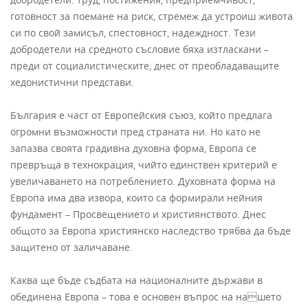
готовност за поемане на риск, стремеж да устроиш живота
си по свой замисъл, спестовност, надеждност. Тези
добродетели на средното съсловие бяха изтласкани –
преди от социалистическите, днес от преобладаващите
хедонистични представи.
България е част от Европейския съюз, който предлага
огромни възможности пред страната ни. Но като не
запазва своята градивна духовна форма, Европа се
превръща в технокрация, чийто единствен критерий е
увеличаването на потреблението. Духовната форма на
Европа има два извора, които са формирали нейния
фундамент – Просвещението и християнството. Днес
общото за Европа християнско наследство трябва да бъде
защитено от заличаване.
Каква ще бъде съдбата на националните държави в
обединена Европа – това е основен въпрос на нашето