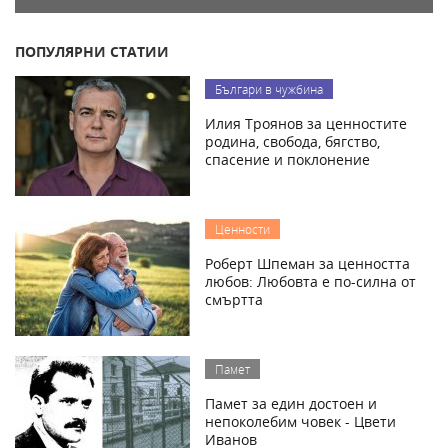
ПОПУЛЯРНИ СТАТИИ
Българи в чужбина
Илия Троянов за ценностите
родина, свобода, бягство,
спасение и поклонение
Ценности
Роберт Шпеман за ценността
любов: Любовта е по-силна от
смъртта
Памет
Памет за един достоен и
непоколебим човек - Цвети
Иванов