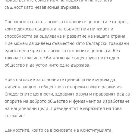
същност като независима държава.
Постигането на съгласие за основните ценности е въпрос,
който докосва същината на съвместния ни живот и
способността за оцеляване и развитие на нашата страна.
Ние можем да живеем съвместно като български граждани
единствено чрез съгласие за основните ценности. Без
такова съгласие не би могло да съществува нито едно
общество и да устои нито една държава.
Чрез съгласие за основните ценности ние можем да
живеем заедно в обществото въпреки своите различия.
Споделените ценности, здравият разум и правовият ред са
опорите на доброто общество и фундамент за изработване
на национални цели. Президентът е изразител на това
съгласие!
Ценностите, които са в основата на Конституцията,