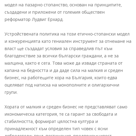
модел на пазарно стопанство, основан на принципите,
създадени и приложени от големия обществен
реформатор Лудвиг Ерхард.
Устройствената политика на този етично-стопански модел
и конкуренцията като гениален инструмент за отнемане на
власт ще създадат условия за справедлив път към
благоденствие за всички български граждани, а не за
малцина, както е сега. Това може да извади страната от
капана на бедността и да даде сила на малкия и среден
бизнес, на работещите хора на България, които едва
оцеляват под натиска на монополните и олигархични
групи.
Хората от малкия и среден бизнес не представляват само
икономическа категория, те са гарант за свободата и
стабилността, формират цялостна култура и
принадлежност към определен тип човек с ясни
добродетели: труд, постижения, предприемчивост,