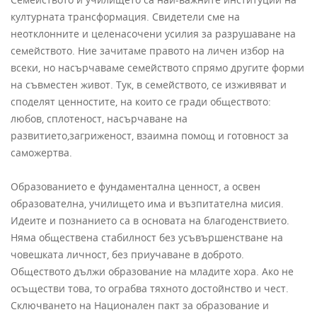
културната трансформация. Свидетели сме на
неотклонните и целенасочени усилия за разрушаване на
семейството. Ние зачитаме правото на личен избор на
всеки, но насърчаваме семейството спрямо другите форми
на съвместен живот. Тук, в семейството, се изживяват и
споделят ценностите, на които се гради обществото:
любов, сплотеност, насърчаване на
развитието,загриженост, взаимна помощ и готовност за
саможертва.
Образованието е фундаментална ценност, а освен
образователна, училището има и възпитателна мисия.
Идеите и познанието са в основата на благоденствието.
Няма обществена стабилност без усъвършенстване на
човешката личност, без приучаване в доброто.
Обществото дължи образование на младите хора. Ако не
осъществи това, то ограбва тяхното достойнство и чест.
Сключването на Национален пакт за образование и