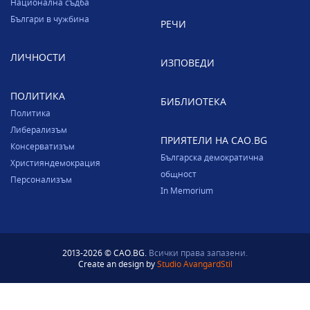
Национална съдба
Българи в чужбина
РЕЧИ
ЛИЧНОСТИ
ИЗПОВЕДИ
ПОЛИТИКА
БИБЛИОТЕКА
Политика
Либерализъм
ПРИЯТЕЛИ НА CAO.BG
Консерватизъм
Българска демократична
Християндемокрация
общност
Персонализъм
In Memorium
2013-2026 © CAO.BG.
Всички права запазени.
Create an design by
Studio AvangardStil