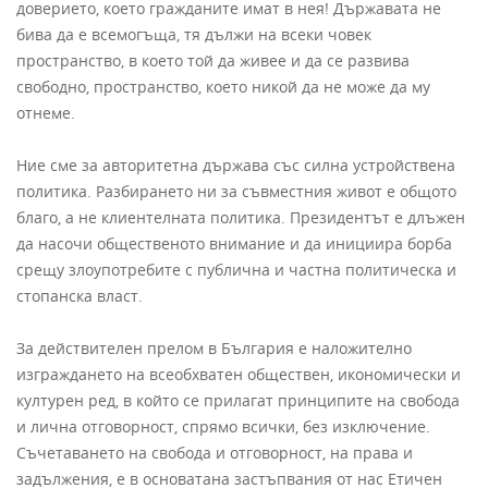
доверието, което гражданите имат в нея! Държавата не
бива да е всемогъща, тя дължи на всеки човек
пространство, в което той да живее и да се развива
свободно, пространство, което никой да не може да му
отнеме.
Ние сме за авторитетна държава със силна устройствена
политика. Разбирането ни за съвместния живот е общото
благо, а не клиентелната политика. Президентът е длъжен
да насочи общественото внимание и да инициира борба
срещу злоупотребите с публична и частна политическа и
стопанска власт.
За действителен прелом в България е наложително
изграждането на всеобхватен обществен, икономически и
културен ред, в който се прилагат принципите на свобода
и лична отговорност, спрямо всички, без изключение.
Съчетаването на свобода и отговорност, на права и
задължения, е в основатана застъпвания от нас Етичен