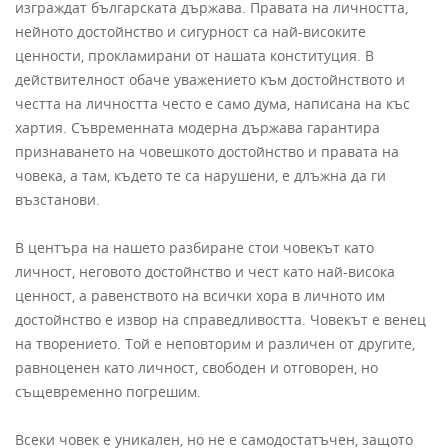
изграждат българската държава. Правата на личността,
нейното достойнство и сигурност са най-високите
ценности, прокламирани от нашата конституция. В
действителност обаче уважението към достойнството и
честта на личността често е само дума, написана на къс
хартия. Съвременната модерна държава гарантира
признаването на човешкото достойнство и правата на
човека, а там, където те са нарушени, е длъжна да ги
възстанови.
В центъра на нашето разбиране стои човекът като
личност, неговото достойнство и чест като най-висока
ценност, а равенството на всички хора в личното им
достойнство е извор на справедливостта. Човекът е венец
на творението. Той е неповторим и различен от другите,
равноценен като личност, свободен и отговорен, но
същевременно погрешим.
Всеки човек е уникален, но не е самодостатъчен, защото