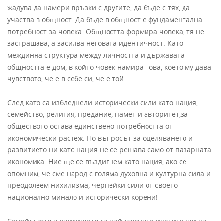
жадува да намери връзки с другите, да бъде с тях, да
участва в общност. Да бъде в общност е фундаментална
потребност за човека. Общността формира човека, тя не
застрашава, а засилва неговата идентичност. Като
междинна структура между личността и държавата
общността е дом, в който човек намира това, което му дава
чувството, че е в себе си, че е той.
След като са избледнели исторически сили като нация,
семейство, религия, предание, памет и авторитет,за
обществото остава единствено потребността от
икономически растеж. Но въпросът за оцеляването и
развитието ни като нация не се решава само от пазарната
икономика. Ние ще се въздигнем като нация, ако се
опомним, че сме народ с голяма духовна и културна сила и
преодолеем нихилизма, черпейки сили от своето
национално минало и исторически корени!
Семейството и училището са най-важните институции на