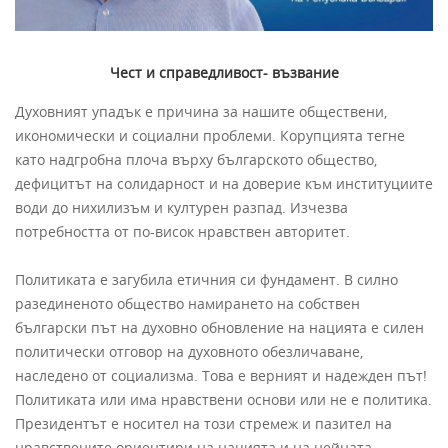
Чест и справедливост- възвание
Духовният упадък е причина за нашите обществени,
икономически и социални проблеми. Корупцията тегне
като надгробна плоча върху българското общество,
дефицитът на солидарност и на доверие към институциите
води до нихилизъм и културен разпад. Изчезва
потребността от по-висок нравствен авторитет.
Политиката е загубила етичния си фундамент. В силно
разединеното общество намирането на собствен
български път на духовно обновление на нацията е силен
политически отговор на духовното обезличаване,
наследено от социализма. Това е верният и надежден път!
Политиката или има нравствени основи или не е политика.
Президентът е носител на този стремеж и пазител на
нравствените ориентири на нацията и на нейната