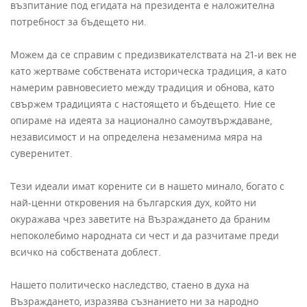
възпитание под егидата на президента е наложителна
потребност за бъдещето ни.
Можем да се справим с предизвикателствата на 21-и век не
като жертваме собствената историческа традиция, а като
намерим равновесието между традиция и обнова, като
свържем традицията с настоящето и бъдещето. Ние се
опираме на идеята за национално самоутвърждаване,
независимост и на определена незаменима мяра на
суверенитет.
Тези идеали имат корените си в нашето минало, богато с
най-ценни откровения на българския дух, който ни
окуражава чрез заветите на Възраждането да браним
непоколебимо народната си чест и да разчитаме преди
всичко на собствената доблест.
Нашето политическо наследство, стаено в духа на
Възраждането, изразява съзнанието ни за народно