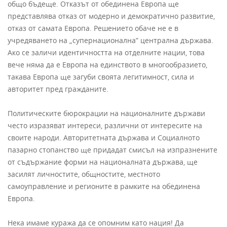
общо бъдеще. Отказът от обединена Европа ще
представлява отказ от модерно и демократично развитие,
отказ от самата Европа. Решението обаче не е в
учредяването на „супернационална” централна държава.
Ако се заличи идентичността на отделните нации, това
вече няма да е Европа на единството в многообразието,
такава Европа ще загуби своята легитимност, сила и
авторитет пред гражданите.
Политическите бюрокрации на националните държави
често изразяват интереси, различни от интересите на
своите народи. Авторитетната държава и Социалното
пазарно стопанство ще придадат смисъл на изпразнените
от съдържание форми на националната държава, ще
засилят личностите, общностите, местното
самоуправление и регионите в рамките на обединена
Европа.
Нека имаме куража да се опомним като нация! Да