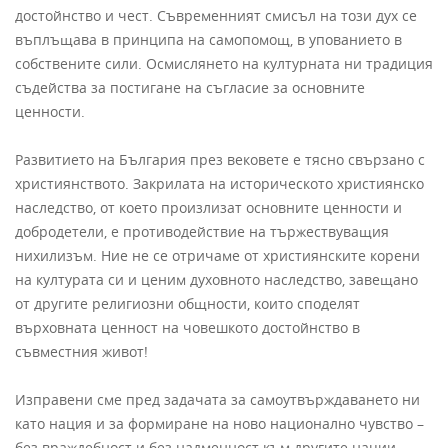
достойнство и чест. Съвременният смисъл на този дух се
въплъщава в принципа на самопомощ, в упованието в
собствените сили. Осмислянето на културната ни традиция
съдейства за постигане на съгласие за основните
ценности.
Развитието на България през вековете е тясно свързано с
християнството. Закрилата на историческото християнско
наследство, от което произлизат основните ценности и
добродетели, е противодействие на тържествуващия
нихилизъм. Ние не се отричаме от християнските корени
на културата си и ценим духовното наследство, завещано
от другите религиозни общности, които споделят
върховната ценност на човешкото достойнство в
съвместния живот!
Изправени сме пред задачата за самоутвърждаването ни
като нация и за формиране на ново национално чувство –
без враждебност и без надменност към другите нации.