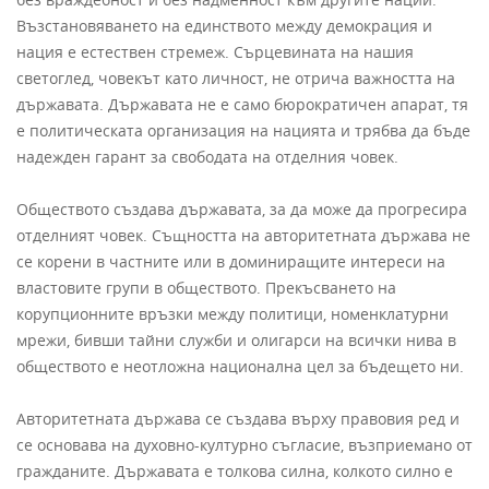
Възстановяването на единството между демокрация и
нация е естествен стремеж. Сърцевината на нашия
светоглед, човекът като личност, не отрича важността на
държавата. Държавата не е само бюрократичен апарат, тя
е политическата организация на нацията и трябва да бъде
надежден гарант за свободата на отделния човек.
Обществото създава държавата, за да може да прогресира
отделният човек. Същността на авторитетната държава не
се корени в частните или в доминиращите интереси на
властовите групи в обществото. Прекъсването на
корупционните връзки между политици, номенклатурни
мрежи, бивши тайни служби и олигарси на всички нива в
обществото е неотложна национална цел за бъдещето ни.
Авторитетната държава се създава върху правовия ред и
се основава на духовно-културно съгласие, възприемано от
гражданите. Държавата е толкова силна, колкото силно е