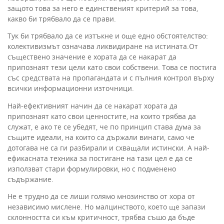
защото това за него е единственият критерий за това,
какво би трябвало да се прави.
Тук би трябвало да се изтъкне и още едно обстоятелство:
колективизмът означава ликвидиране на истината.От
съществено значение е хората да се накарат да
припознаят тези цели като свои собствени. Това се постига
със средствата на пропагандата и с пълния контрол върху
всички информационни източници.
Най-ефективният начин да се накарат хората да
припознаят като свои ценностите, на които трябва да
служат, е ако те се убедят, че по принцип става дума за
същите идеали, на които са държали винаги, само че
дотогава не са ги разбирали и схващали истински. А най-
ефикасната техника за постигане на тази цел е да се
използват стари формулировки, но с подменено
съдържание.
Не е трудно да се лиши голямо мнозинство от хора от
независимо мислене. Но малцинството, което ще запази
склонността си към критичност, трябва съшо да бъде