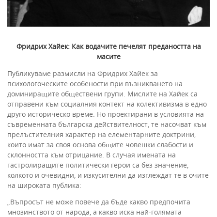
Фридрих Хайек: Как водачите печелят предаността на
масите
Публикуваме размисли на Фридрих Хайек за
психологоческите особености при възникването на
доминиращите обществени групи. Мислите на Хайек са
отправени към социалния контект на колективизма в едно
друго историческо време. Но проектирани в условията на
съвременната българска действителност, те насочват към
прелъстителния характер на елементарните доктрини,
които имат за своя основа общите човешки слабости и
склонността към отрицание. В случая имената на
гастролиращите политически герои са без значение,
колкото и очевидни, и изкусителни да изглеждат те в очите
на широката публика:
„Въпросът не може повече да бъде какво предпочита
мнозинството от народа, а какво иска най-голямата