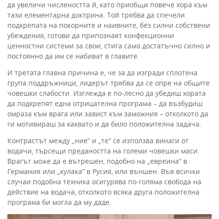
да увеличи числеността й, като приобщи повече хора към
тази елементарна доктрина. Той трябва да спечели
подкрепата на покорните и наивните, без силни собствени
убеждения, готови да припознаят конфекционни
ценностни системи за свои, стига само достатъчно силно и
постоянно да им се набиват в главите.
И третата главна причина е, че за да изгради сплотена
група поддръжници, лидерът трябва да се опре на общите
човешки слабости. Изглежда е по-лесно да убедиш хората
да подкрепят една отрицателна програма – да възбудиш
омраза към врага или завист към заможния – отколкото да
ги мотивираш за каквато и да било положителна задача.
Контрастът между „ние” и „те” се използва винаги от
водачи, търсещи предаността на големи човешки маси.
Врагът може да е вътрешен, подобно на „евреина” в
Германия или „кулака” в Русия, или външен. Във всички
случаи подобна техника осигурява по-голяма свобода на
действие на водача, отколкото всяка друга положителна
програма би могла да му даде.