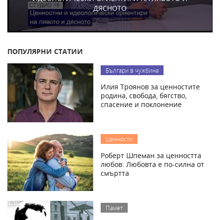
ДЯСНОТО
ПОПУЛЯРНИ СТАТИИ
Българи в чужбина
Илия Троянов за ценностите
родина, свобода, бягство,
спасение и поклонение
Ценности
Роберт Шпеман за ценността
любов: Любовта е по-силна от
смъртта
Памет