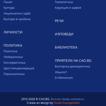
Памет
Геополитика
Култура
Корупция и мафия
Национална съдба
Българи в чужбина
РЕЧИ
ЛИЧНОСТИ
ИЗПОВЕДИ
ПОЛИТИКА
БИБЛИОТЕКА
Политика
Либерализъм
ПРИЯТЕЛИ НА CAO.BG
Консерватизъм
Българска демократична
Християндемокрация
общност
Персонализъм
In Memorium
2013-2026 © CAO.BG.
Всички права запазени.
Create an design by
Studio AvangardStil