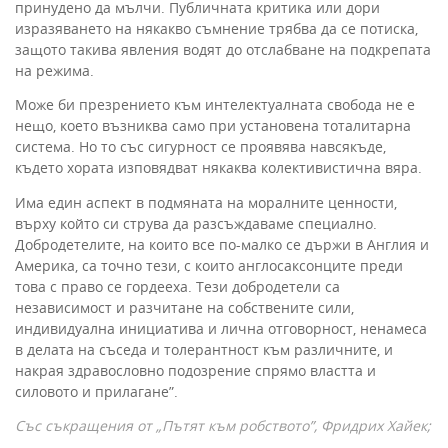
принудено да мълчи. Публичната критика или дори
изразяването на някакво съмнение трябва да се потиска,
защото такива явления водят до отслабване на подкрепата
на режима.
Може би презрението към интелектуалната свобода не е
нещо, което възниква само при установена тоталитарна
система. Но то със сигурност се проявява навсякъде,
където хората изповядват някаква колективистична вяра.
Има един аспект в подмяната на моралните ценности,
върху който си струва да разсъждаваме специално.
Добродетелите, на които все по-малко се държи в Англия и
Америка, са точно тези, с които англосаксонците преди
това с право се гордееха. Тези добродетели са
независимост и разчитане на собствените сили,
индивидуална инициатива и лична отговорност, ненамеса
в делата на съседа и толерантност към различните, и
накрая здравословно подозрение спрямо властта и
силовото и прилагане”.
Със съкращения от „Пътят към робството”, Фридрих Хайек;