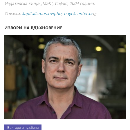
Издателска къща „МаК”, София, 2004 година;
Снимки:
kapitalizmus.hvg.hu
;
hayekcenter.or
g;
ИЗВОРИ НА ВДЪХНОВЕНИЕ
Българи в чужбина