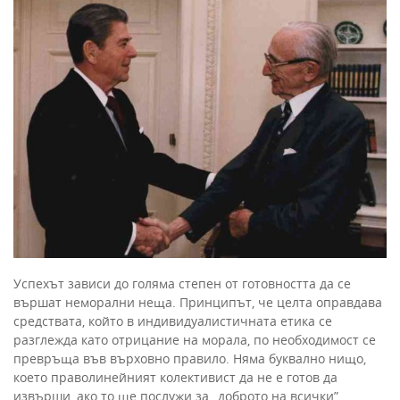
Успехът зависи до голяма степен от готовността да се
вършат неморални неща. Принципът, че целта оправдава
средствата, който в индивидуалистичната етика се
разглежда като отрицание на морала, по необходимост се
превръща във върховно правило. Няма буквално нищо,
което праволинейният колективист да не е готов да
извърши, ако то ще послужи за „доброто на всички”,