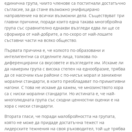
единична група, чиито членове са постигнали достатъчно
съгласие, за да стане възможно унифицирано
направление на всички възможни дела. Съществуват три
главни причини, поради които една такава многобройна
група със сравнително еднакви възгледи едва ли ще се
сформира от най-добрите, а по-скоро от най-лошите
съставни части на всяко общество.
Първата причина е, че колкото по-образовани и
интелигентни са отделните лица, толкова по-
диференцирани са вкусовете и възгледите им. Искаме ли
да намерим група с висока степен на еднообразие, трябва
да се насочим към райони с по-нисък морал и занижени
морални стандарти, в които преобладават по-примитивни
нагони. С това не искаме да кажем, че мнозинството хора
са с ниски морални стандарти. Но истината е, че най-
многолюдната група със сходни ценностни оценки е на
хора с ниски стандарти.
Втората гласи, че поради малобройността на групата,
която не може да придаде достатъчна тежест на
лидерските тежнения на своя ръководител, той ще трябва