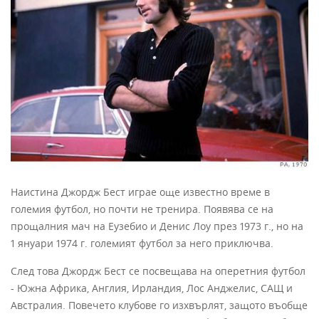
Наистина Джордж Бест играе още известно време в
големия футбол, но почти не тренира. Появява се на
прощалния мач на Еузебио и Денис Лоу през 1973 г., но на
1 януари 1974 г. големият футбол за него приключва.
След това Джордж Бест се посвещава на оперетния футбол
- Южна Африка, Англия, Ирландия, Лос Анджелис, САЩ и
Австралия. Повечето клубове го изхвърлят, защото въобще