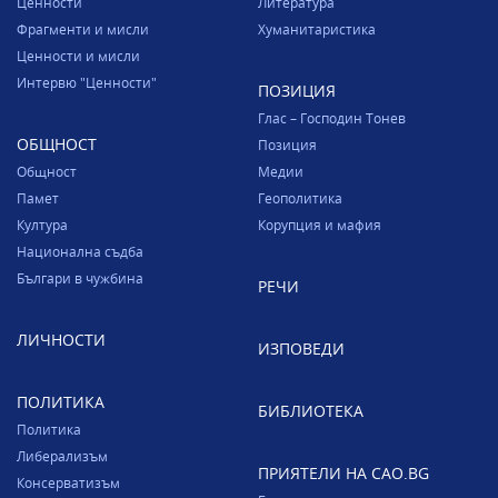
Ценности
Литература
Фрагменти и мисли
Хуманитаристика
Ценности и мисли
Интервю "Ценности"
ПОЗИЦИЯ
Глас – Господин Тонев
ОБЩНОСТ
Позиция
Общност
Медии
Памет
Геополитика
Култура
Корупция и мафия
Национална съдба
Българи в чужбина
РЕЧИ
ЛИЧНОСТИ
ИЗПОВЕДИ
ПОЛИТИКА
БИБЛИОТЕКА
Политика
Либерализъм
ПРИЯТЕЛИ НА CAO.BG
Консерватизъм