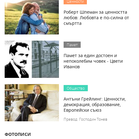
Ценности
Роберт Шпеман за ценността
любов: Любовта е по-силна от
смъртта
Памет
Памет за един достоен и
непоколебим човек - Цвети
Иванов
Общество
Антъни Грейлинг: Ценности,
демокрация, образование,
Европейски съюз
Превод: Господин Тонев
ФОТОПИСИ