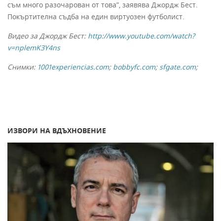
съм много разочарован от това”, заявява Джордж Бест.
Покъртителна съдба на един виртуозен футболист.
Видео за Джордж Бест:
http://www.youtube.com/watch?
v=nplemK3Y4ns
Снимки:
1001experiencias.com
;
bobbyfc.com
;
sfgate.com
;
ИЗВОРИ НА ВДЪХНОВЕНИЕ