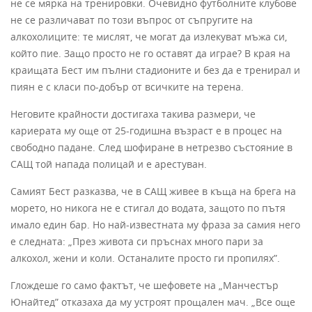
не се мярка на тренировки. Очевидно футболните клубове
не се различават по този въпрос от съпругите на
алкохолиците: те мислят, че могат да излекуват мъжа си,
който пие. Защо просто не го оставят да играе? В края на
краищата Бест им пълни стадионите и без да е тренирал и
пиян е с класи по-добър от всичките на терена.
Неговите крайности достигаха такива размери, че
кариерата му още от 25-годишна възраст е в процес на
свободно падане. След шофиране в нетрезво състояние в
САЩ той напада полицай и е арестуван.
Самият Бест разказва, че в САЩ живее в къща на брега на
морето, но никога не е стигал до водата, защото по пътя
имало един бар. Но най-известната му фраза за самия него
е следната: „През живота си пръснах много пари за
алкохол, жени и коли. Останалите просто ги пропилях”.
Глождеше го само фактът, че шефовете на „Манчестър
Юнайтед” отказаха да му устроят прощален мач. „Все още