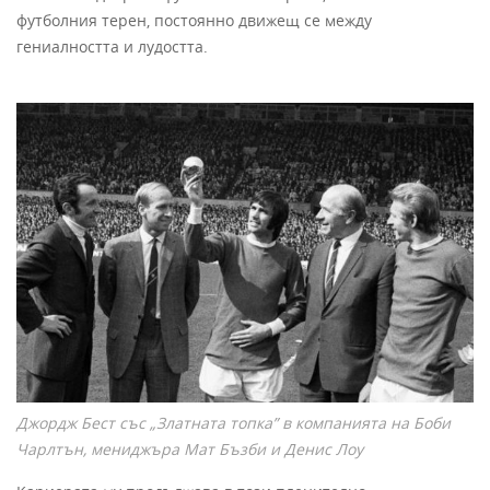
футболния терен, постоянно движещ се между
гениалността и лудостта.
Джордж Бест със „Златната топка” в компанията на Боби
Чарлтън, мениджъра Мат Бъзби и Денис Лоу