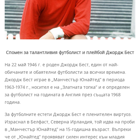
Спомен за талантливия футболист и плейбой Джордж Бест
На 22 май 1946 г. е роден Джордж Бест, един от най-
обичаните и обаятелни футболисти за всички времена.
Джордж Бест играе в „Манчестър Юнайтед” в периода
1963-1974 г., носител е на „Златната топка” и е определен
за футболист на годината в Англия през същата 1968
година.
За футболните естети Джордж Бест е пленителен виртуоз.
Израснал в Белфаст, Северна Ирландия, той идва на проби
в „Манчестър Юнайтед” на 15-годишна възраст. Въпреки
че от „Юнайтед” проявяват силен интерес към младия