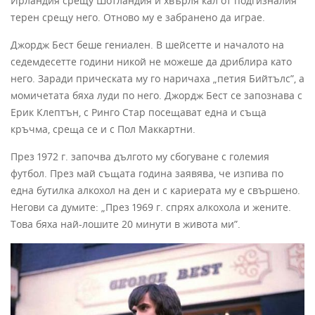
Ирландия срещу Шотландия и хвърля кал от подгизналия
терен срещу него. Отново му е забранено да играе.
Джордж Бест беше гениален. В шейсетте и началото на
седемдесетте години никой не можеше да дриблира като
него. Заради прическата му го наричаха „петия Бийтълс”, а
момичетата бяха луди по него. Джордж Бест се запознава с
Ерик Клептън, с Ринго Стар посещават една и съща
кръчма, среща се и с Пол Маккартни.
През 1972 г. започва дългото му сбогуване с големия
футбол. През май същата година заявява, че изпива по
една бутилка алкохол на ден и с кариерата му е свършено.
Негови са думите: „През 1969 г. спрях алкохола и жените.
Това бяха най-лошите 20 минути в живота ми”.