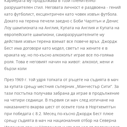
Кариерата му продължава в този пленително-
разрушителен стил. Неговата личност е раздвоена - гений
като футболист, ексцентричен като човек извън футбола.
Докато на терена печели заедно с Боби Чарлтън и Денис
Лоу шампионата на Англия, Купата на Англия и Купата на
европейските шампиони, саморазрушителните му
действия извън терена вземат все повече връх. Джордж
Бест има договори като модел, светът на жените е в
краката му, но по-късно алкохолът играе все по-голяма
роля. Това е неговият начин на живот: алкохол, жени и
бързи коли
През 1969 г. той удря топката от ръцете на съдията в мач
за купата срещу местния съперник „Манчестър Сити”. За
тази постъпка получава забрана да играе в продължение
на четири седмици. В първия си мач след изтичане на
наказанието вкарва шест от осемте гола в Нортхемптън
при победата с 8:2. Месец по-късно Джордж Бест плюе
срещу съдията в мач на националния отбор на Северна