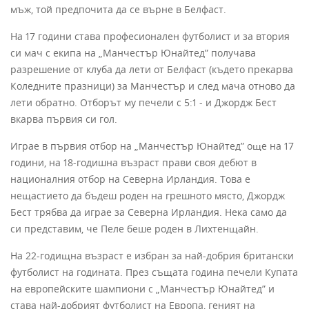
мъж, той предпочита да се върне в Белфаст.
На 17 години става професионален футболист и за втория
си мач с екипа на „Манчестър Юнайтед” получава
разрешение от клуба да лети от Белфаст (където прекарва
Коледните празници) за Манчестър и след мача отново да
лети обратно. Отборът му печели с 5:1 - и Джордж Бест
вкарва първия си гол.
Играе в първия отбор на „Манчестър Юнайтед” още на 17
години, на 18-годишна възраст прави своя дебют в
националния отбор на Северна Ирландия. Това е
нещастието да бъдеш роден на грешното място, Джордж
Бест трябва да играе за Северна Ирландия. Нека само да
си представим, че Пеле беше роден в Лихтенщайн.
На 22-годищна възраст е избран за най-добрия британски
футболист на годината. През същата година печели Купата
на европейските шампиони с „Манчестър Юнайтед” и
става най-добрият футболист на Европа, геният на