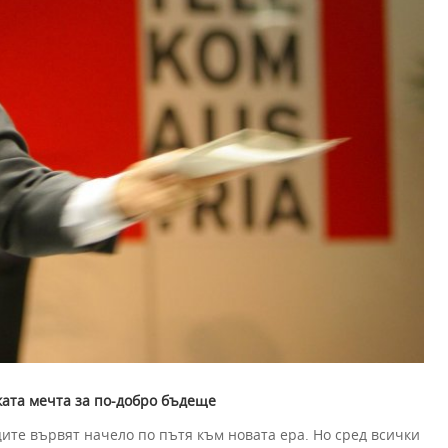
ата мечта за по-добро бъдеще
те вървят начело по пътя към новата ера. Но сред всички