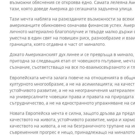
възможни обяснения се откроява едно. Самата лелеяна Амер
тази, която доведе Америка до сегашната задънена улица.
Тази мечта набляга на разюзданите възможности за всеки 
американците обикновено означава финансов успех. Амери
личното материално благополучие и твърде малко държи с
уместна в един свят на повишен риск, разнообразие и взаи
границата, която отдавна е част от миналото.
Докато Американският дух линее и се превръща в минало, с
пригодна за следващия етап от човешкото пътуване, мечта
съзнание, съответстващо на все по-взаимосвързаното и г
Европейската мечта залага повече на отношенията в общно
културното многообразие, а не на асимилацията; на качест
устойчивото развитие, а не на неограничения материален 
на универсалните човешки права и правата на природата в
сътрудничество, а не на едностранното упражняване на си
Новата Европейска мечта е силна, защото дръзва да предл
качеството на живота, устойчивото развитие, мира и харм
качеството на живота, а не на безграничното трупане на 
съвременния прогрес е нещо, принадлежащо на миналото