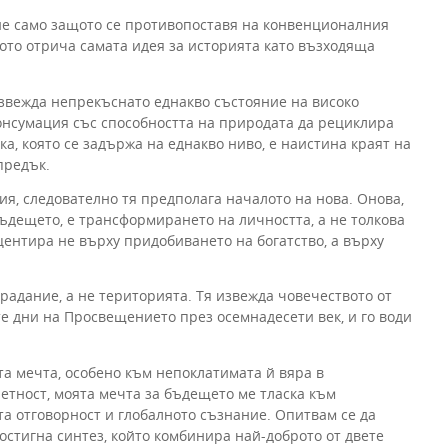
не само защото се противопоставя на конвенционалния
ото отрича самата идея за историята като възходяща
извежда непрекъснато еднакво състояние на високо
онсумация със способността на природата да рециклира
а, която се задържа на еднакво ниво, е наистина краят на
предък.
ия, следователно тя предполага началото на нова. Онова,
ъдещето, е трансформирането на личността, а не толкова
ентира не върху придобиването на богатство, а върху
адание, а не територията. Тя извежда човечеството от
е дни на Просвещението през осемнадесети век, и го води
а мечта, особено към непоклатимата й вяра в
етност, моята мечта за бъдещето ме тласка към
а отговорност и глобалното съзнание. Опитвам се да
остигна синтез, който комбинира най-доброто от двете