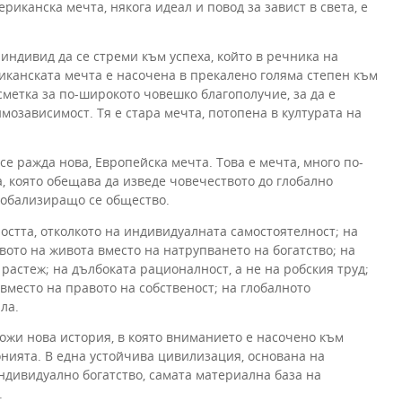
иканска мечта, някога идеал и повод за завист в света, е
индивид да се стреми към успеха, който в речника на
канската мечта е насочена в прекалено голяма степен към
метка за по-широкото човешко благополучие, за да е
мозависимост. Тя е стара мечта, потопена в културата на
е ражда нова, Европейска мечта. Това е мечта, много по-
, която обещава да изведе човечеството до глобално
лобализиращо се общество.
стта, отколкото на индивидуалната самостоятелност; на
вото на живота вместо на натрупването на богатство; на
растеж; на дълбоката рационалност, а не на робския труд;
место на правото на собственост; на глобалното
ла.
ожи нова история, в която вниманието е насочено към
онията. В една устойчива цивилизация, основана на
индивидуално богатство, самата материална база на
.