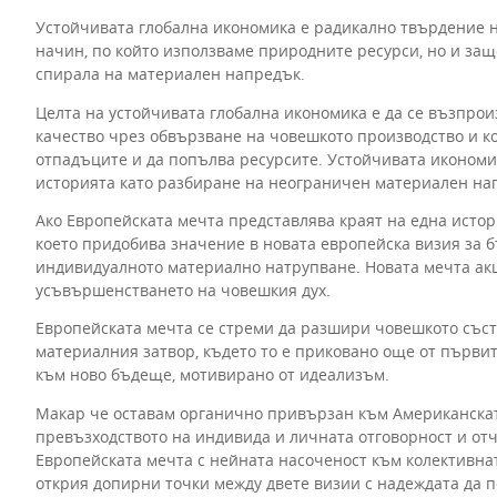
Устойчивата глобална икономика е радикално твърдение 
начин, по който използваме природните ресурси, но и защ
спирала на материален напредък.
Целта на устойчивата глобална икономика е да се възпро
качество чрез обвързване на човешкото производство и к
отпадъците и да попълва ресурсите. Устойчивата икономик
историята като разбиране на неограничен материален на
Ако Европейската мечта представлява краят на една истор
което придобива значение в новата европейска визия за б
индивидуалното материално натрупване. Новата мечта акц
усъвършенстването на човешкия дух.
Европейската мечта се стреми да разшири човешкото състр
материалния затвор, където то е приковано още от първит
към ново бъдеще, мотивирано от идеализъм.
Макар че оставам органично привързан към Американскат
превъзходството на индивида и личната отговорност и отч
Европейската мечта с нейната насоченост към колективнат
открия допирни точки между двете визии с надеждата да п