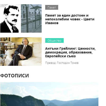
Памет
Памет за един достоен и
непоколебим човек - Цвети
Иванов
Общество
Антъни Грейлинг: Ценности,
демокрация, образование,
Европейски съюз
Превод: Господин Тонев
ФОТОПИСИ