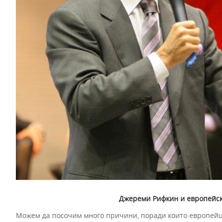
Джереми Рифкин и европейск
Можем да посочим много причини, поради които европейци