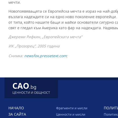
мечти.
Новопоявяващята се Европейска мечта е израз на най-доб
възлага надеждите си на едно ново поколение европейци.
от типа, който нашите бащи и майки основатели сигурно с
свят е гледал към Америка като фар на надеждата. Надявам
Джереми Рифкин, „Европейската мечта”
ИК „Прозорец”, 2005 година
Снимка:
newsfox.pressetext.com
;
CAO
.bg
ЦЕННОСТИ И ОБЩНОСТ
НАЧАЛО
ПОЛИТ
Фрагменти и мисли
ЗА САЙТА
Ценности и мисли
Политик