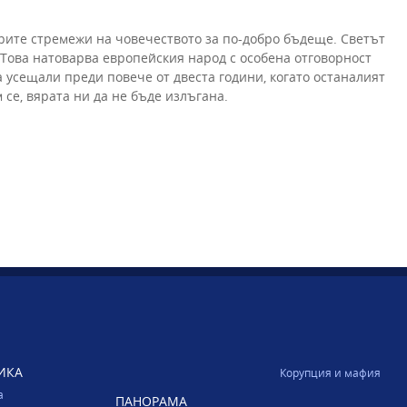
рите стремежи на човечеството за по-добро бъдеще. Светът
 Това натоварва европейския народ с особена отговорност
а усещали преди повече от двеста години, когато останалият
 се, вярата ни да не бъде излъгана.
ИКА
Корупция и мафия
а
ПАНОРАМА