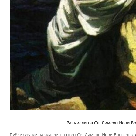
Размисли на Св. Симеон Нови Бо
Публикуваме размисли на отец Св. Симеон Нови Богослов з