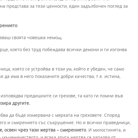
на представа за тези ценности, един задълбочен поглед за
ирението
наваш своята човешка немощ.
це, което без труд побеждава всички демони и ги изгонва
ца, която се устройва в този ум, който е убеден, че само
е да има в него показаните добри качества, т.е. истина,
 изповядва предишните си грехове, та като ги помни във
езира другите.
бва да бъде измервана с мярката на греховете. Според
 него и смирението със съкрушение. Но и всички праведници,
е, освен чрез тази жертва – смирението
. И милостинята, и
– мъченичеството, и всяка друга жертва се запалва от