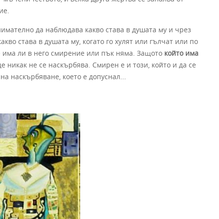
ие.
имателно да наблюдава какво става в душата му и чрез
акво става в душата му, когато го хулят или гълчат или по
е има ли в него смирение или пък няма. Защото
който има
е никак не се наскърбява. Смирен е и този, който и да се
на наскърбяване, което е допуснал...