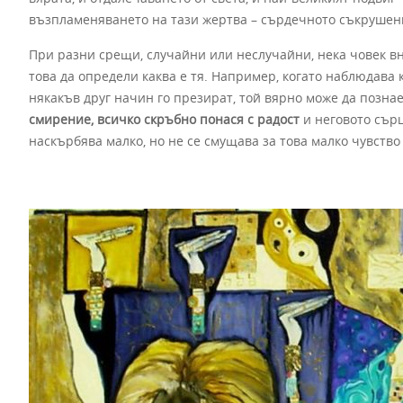
възпламеняването на тази жертва – сърдечното съкрушен
При разни срещи, случайни или неслучайни, нека човек вн
това да определи каква е тя. Например, когато наблюдава к
някакъв друг начин го презират, той вярно може да позна
смирение, всичко скръбно понася с радост
и неговото сърц
наскърбява малко, но не се смущава за това малко чувство 