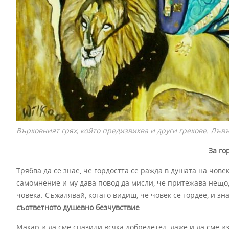
Върховният грях, който предизвиква и други грехове. Лъвъ
За го
Трябва да се знае, че гордостта се ражда в душата на чове
самомнение и му дава повод да мисли, че притежава нещо,
човека. Съжалявай, когато видиш, че човек се гордее, и зн
съответното душевно безчувствие
.
Макар и да сме спазили всяка добредетел, даже и да сме 