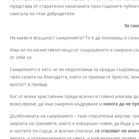
представа от старателно налаганата през годините публич
смисъла на тези добродетели.
За см
Но какво е всъщност смирението? То е да познаваш и съз
Има ли по-мъжествено нещо от съкрушеното и смирено сър
от себе си.
Смирението е като че ли недосегаема за крадци съкровищни
чрез силата на благодатта, която се приема от Христос, мож
кротост и правда.
Бог от всеки християнин преди всичко и главно изисква да
всяко време, да има смирено мъдруване и
никога да не пр
Дълбочината на смирението – тази спасителна жертва, тря
мярката на греховете, които е извършил човек, да бъде у
и чистите по сърце, и всички спасени,
се спасяват не инач
вярата, и отдалечаването от света, и най-великият подвиг 