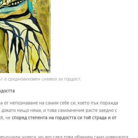
т е средновековен символ за гордост.
рдостта
ка от непознаване на самия себе си, което пък поражда
 докато нищо няма, и това самомнение расте заедно с
ай, че
според степента на гордостта си той страда и от
извършили чудеса, но ако след това обикнем само човешката