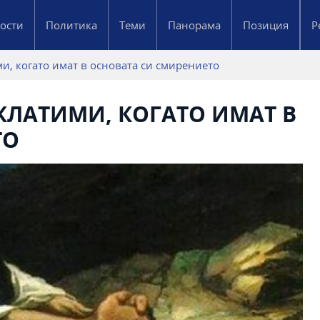
ости
Политика
Теми
Панорама
Позиция
Р
и, когато имат в основата си смирението
КЛАТИМИ, КОГАТО ИМАТ В
ТО