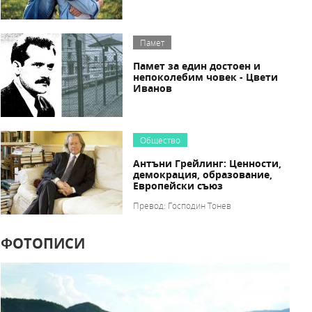
Памет
Памет за един достоен и
непоколебим човек - Цвети
Иванов
Общество
Антъни Грейлинг: Ценности,
демокрация, образование,
Европейски съюз
Превод: Господин Тонев
ФОТОПИСИ