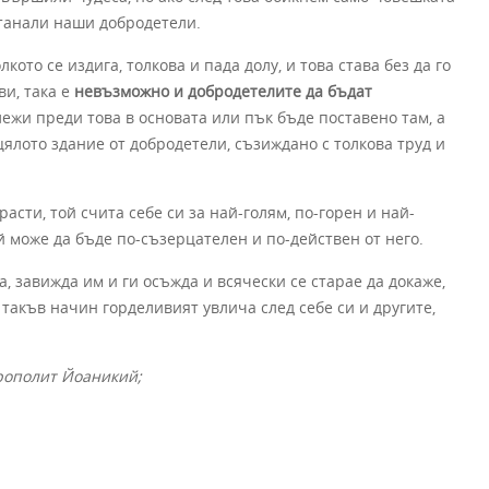
станали наши добродетели.
лкото се издига, толкова и пада долу, и това става без да го
и, така е
невъзможно и добродетелите да бъдат
 лежи преди това в основата или пък бъде поставено там, а
цялото здание от добродетели, съзиждано с толкова труд и
асти, той счита себе си за най-голям, по-горен и най-
ой може да бъде по-съзерцателен и по-действен от него.
а, завижда им и ги осъжда и всячески се старае да докаже,
 такъв начин горделивият увлича след себе си и другите,
трополит Йоаникий;