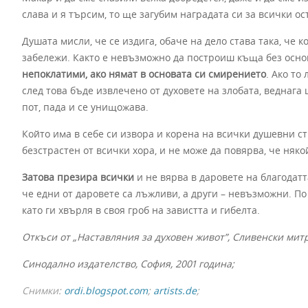
слава и я търсим, то ще загубим наградата си за всички о
Душата мисли, че се издига, обаче на дело става така, че ко
забележи. Както е невъзможно да построиш къща без основ
непоклатими, ако нямат в основата си смирението
. Ако то
след това бъде извлечено от духовете на злобата, веднага 
пот, пада и се унищожава.
Който има в себе си извора и корена на всички душевни стр
безстрастен от всички хора, и не може да повярва, че няк
Затова презира всички
и не вярва в даровете на благодатт
че едни от даровете са лъжливи, а други – невъзможни. По
като ги хвърля в своя гроб на завистта и гибелта.
Откъси от „Наставляния за духовен живот”, Сливенски ми
Синодално издателство, София, 2001 година;
Снимки:
ordi.blogspot.com
;
artists.de
;