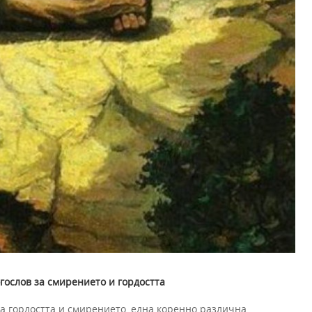
гослов за смирението и гордостта
а гордостта и смирението, една коренно различна