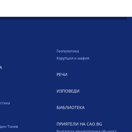
Геополитика
Корупция и мафия
А
РЕЧИ
ИЗПОВЕДИ
стика
БИБЛИОТЕКА
ПРИЯТЕЛИ НА CAO.BG
один Тонев
Българска демократична общност