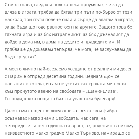
Стоях тогава, гледах и полека-лека проумявах, че за да
вляза в играта, трябва да бягам три пъти по-бързо от тези
наоколо, три пъти повече сили и сърце да влагам в играта,
за да бъда що годе равностоен на другите. Защото това бе
тяхната игра и аз бях натрапникът, аз бях дръзналият да
дойде в дома им, в дома на дедите и прадедите им. И
трябваше да доказвам тепърва, че мога, че заслужавам да
бъда сред тях”.
А моето лично най-осезаемо усещане от реалния ми досег
с Париж е отпреди десетина години. Веднага щом се
настаних в хотела, и сам не усетих как краката ми поеха
към прочутото авеню на свободата – „Шан-з-Елизе”.
Господи, колко нощи го бях сънувал този булевард!
Цялото ми същество ликуваше – с всяка своя фибра
осъзнавах какво значи Свободата. Чак сега, на
четиридесет и пет годишна възраст, аз, роденият в никому
неизвестното малко градче Малко Търново, намиращо се