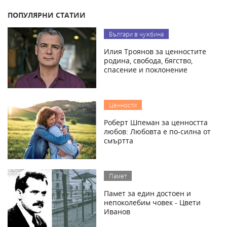
ПОПУЛЯРНИ СТАТИИ
Българи в чужбина
Илия Троянов за ценностите
родина, свобода, бягство,
спасение и поклонение
Ценности
Роберт Шпеман за ценността
любов: Любовта е по-силна от
смъртта
Памет
Памет за един достоен и
непоколебим човек - Цвети
Иванов