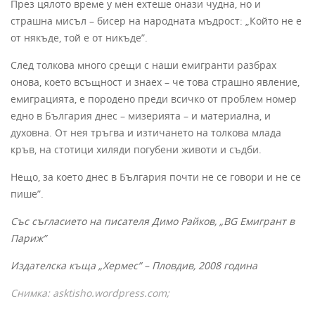
През цялото време у мен ехтеше онази чудна, но и
страшна мисъл – бисер на народната мъдрост: „Който не е
от някъде, той е от никъде”.
След толкова много срещи с наши емигранти разбрах
онова, което всъщност и знаех – че това страшно явление,
емиграцията, е породено преди всичко от проблем номер
едно в България днес – мизерията – и материална, и
духовна. От нея тръгва и изтичането на толкова млада
кръв, на стотици хиляди погубени животи и съдби.
Нещо, за което днес в България почти не се говори и не се
пише”.
Със съгласието на писателя Димо Райков, „
BG
Емигрант в
Париж”
Издателска къща „Хермес” – Пловдив, 2008 година
Снимка: asktisho.wordpress.com;