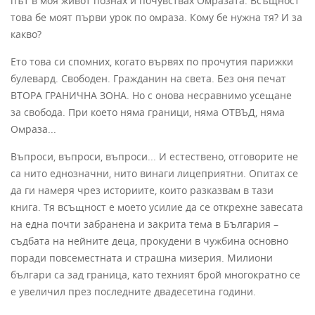
път в моя живот познах и почувствах Омразата. Всъщност
това бе моят първи урок по омраза. Кому бе нужна тя? И за
какво?
Ето това си спомних, когато вървях по прочутия парижки
булевард. Свободен. Гражданин на света. Без оня печат
ВТОРА ГРАНИЧНА ЗОНА. Но с онова несравнимо усещане
за свобода. При което няма граници, няма ОТВЪД, няма
Омраза...
Въпроси, въпроси, въпроси... И естествено, отговорите не
са нито еднозначни, нито винаги лицеприятни. Опитах се
да ги намеря чрез историите, които разказвам в тази
книга. Тя всъщност е моето усилие да се открехне завесата
на една почти забранена и закрита тема в България –
съдбата на нейните деца, прокудени в чужбина основно
поради повсеместната и страшна мизерия. Милиони
българи са зад граница, като техният брой многократно се
е увеличил през последните двадесетина години.