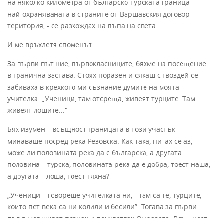
на няколко километра от българско-турската граница –
най-охраняваната в страните от Варшавския договор
територия, - се разхождах на пъпа на света.
И ме връхлетя споменът.
За първи път ние, първокласниците, бяхме на посещение
в гранична застава. Стоях поразен и сякаш с гвоздей се
забиваха в крехкото ми съзнание думите на моята
учителка: „Ученици, там отсреща, живеят турците. Там
живеят лошите...”
Бях изумен – всъщност границата в този участък
минаваше посред река Резовска. Как така, питах се аз,
може ли половината река да е българска, а другата
половина – турска, половината река да е добра, тоест наша,
а другата – лоша, тоест тяхна?
„Ученици – говореше учителката ни, - там са те, турците,
които пет века са ни колили и бесили”. Тогава за първи