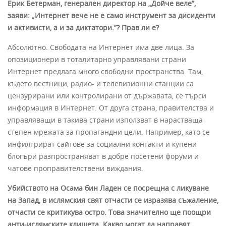
Ерик Бетерман, генерален директор на „Дойче веле”,
заяви: „Интернет вече не е само инструмент за дисиденти
и активисти, а и за диктатори.”? Прав ли е?
Абсолютно. Свободата на Интернет има две лица. За
опозиционери в тоталитарно управлявани страни
Интернет предлага много свободни пространства. Там,
където вестници, радио- и телевизионни станции са
цензурирани или контролирани от държавата, се търси
информация в Интернет. От друга страна, правителства и
управляващи в такива страни използват в нарастваща
степен мрежата за пропагандни цели. Например, като се
инфилтрират сайтове за социални контакти и купени
блогъри разпространяват в добре посетени форуми и
чатове проправителствени виждания.
Убийството на Осама бин Ладен се посрещна с ликуване
на Запад, в ислямския свят отчасти се изразява съжаление,
отчасти се критикува остро. Това значително ще поощри
анти-ислямските клишета. Какво могат да направят