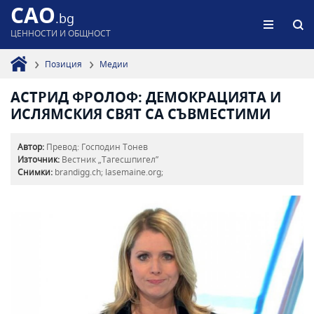
CAO
.bg
ЦЕННОСТИ И ОБЩНОСТ
Позиция
Медии
АСТРИД ФРОЛОФ: ДЕМОКРАЦИЯТА И
ИСЛЯМСКИЯ СВЯТ СА СЪВМЕСТИМИ
Автор:
Превод: Господин Тонев
Източник:
Вестник „Тагесшпигел”
Снимки:
brandigg.ch; lasemaine.org;