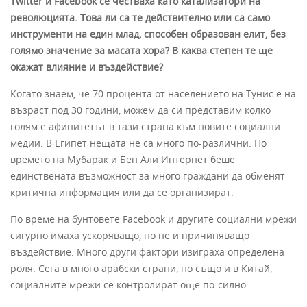
Twitter и Facebook се честваха като катализатори на
революцията. Това ли са те действително или са само
инструменти на един млад, способен образован елит, без
голямо значение за масата хора? В каква степен те ще
окажат влияние и въздействие?
Когато знаем, че 70 процента от населението на Тунис е на
възраст под 30 години, можем да си представим колко
голям е афинитетът в тази страна към новите социални
медии. В Египет нещата не са много по-различни. По
времето на Мубарак и Бен Али Интернет беше
единствената възможност за много граждани да обменят
критична информация или да се организират.
По време на бунтовете Facebook и другите социални мрежи
сигурно имаха ускоряващо, но не и причиняващо
въздействие. Много други фактори изиграха определена
роля. Сега в много арабски страни, но също и в Китай,
социалните мрежи се контролират още по-силно.