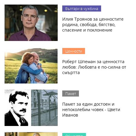
Българи в чужбина
Илия Троянов за ценностите
родина, свобода, бягство,
спасение и поклонение
Ценности
Роберт Шпеман за ценността
любов: Любовта е по-силна от
смъртта
Памет
Памет за един достоен и
непоколебим човек - Цвети
Иванов