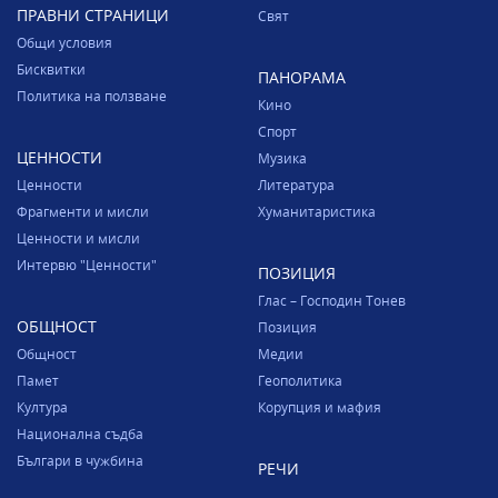
ПРАВНИ СТРАНИЦИ
Свят
Общи условия
Бисквитки
ПАНОРАМА
Политика на ползване
Кино
Спорт
ЦЕННОСТИ
Музика
Ценности
Литература
Фрагменти и мисли
Хуманитаристика
Ценности и мисли
Интервю "Ценности"
ПОЗИЦИЯ
Глас – Господин Тонев
ОБЩНОСТ
Позиция
Общност
Медии
Памет
Геополитика
Култура
Корупция и мафия
Национална съдба
Българи в чужбина
РЕЧИ