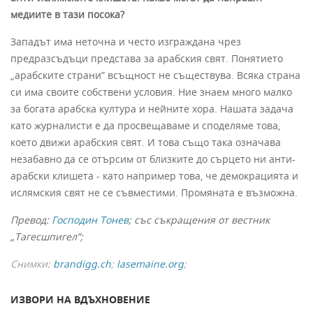
медиите в тази посока?
Западът има неточна и често изграждана чрез
предразсъдъци представа за арабския свят. Понятието
„арабските страни” всъщност не съществува. Всяка страна
си има своите собствени условия. Ние знаем много малко
за богата арабска култура и нейните хора. Нашата задача
като журналисти е да просвещаваме и споделяме това,
което движи арабския свят. И това също така означава
незабавно да се отърсим от близките до сърцето ни анти-
арабски клишета - като например това, че демокрацията и
ислямския свят не се съвместими. Промяната е възможна.
Превод:
Господин Тонев
; със съкращения от вестник
„Тагесшпигел”;
Снимки:
brandigg.ch
;
lasemaine.org
;
ИЗВОРИ НА ВДЪХНОВЕНИЕ