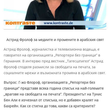
Астрид Фролоф за медиите и промените в арабския свят
Астрид Фролоф, журналистка и телевизионна водеща, е
говорител на организацията „Репортери без граници” в
Германия. В интервю пред вестник „Тагесшпигел” Астрид
Фролоф споделя размисли за свободата на печата, за
социалните мрежи и възможната промяна в арабския свят.
Въпрос: Г-жо Флороф, организацията „Репортери без
граници” представя всяка година списък на най-големите
„врагове на свободата на печата”. Президентът на Тунис
Бен Али е изчезнал от списъка, но е добавен кралят на
Бахрейн. Как се стигна до това, какви са критериите?