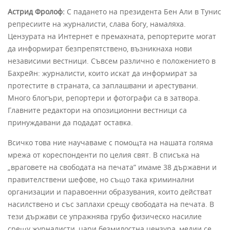
Астрид Фролоф:
С падането на президента Бен Али в Тунис
репресиите на журналисти, слава богу, намаляха.
Цензурата на Интернет е премахната, репортерите могат
да информират безпрепятствено, възникнаха нови
независими вестници. Съвсем различно е положението в
Бахрейн: журналисти, които искат да информират за
протестите в страната, са заплашвани и арестувани.
Много блогъри, репортери и фотографи са в затвора.
Главните редактори на опозиционни вестници са
принуждавани да подадат оставка.
Всичко това ние научаваме с помощта на нашата голяма
мрежа от кореспонденти по целия свят. В списъка на
„враговете на свободата на печата” имаме 38 държавни и
правителствени шефове, но също така криминални
организации и паравоенни образувания, които действат
насилствено и със заплахи срещу свободата на печата. В
тези държави се упражнява грубо физическо насилие
срещу журналисти, цари безмилостна цензура, медии се