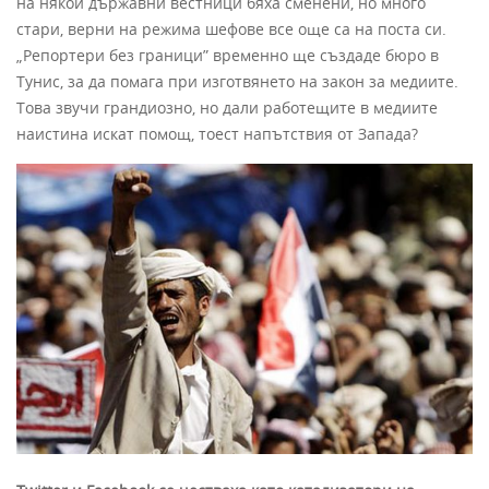
на някои държавни вестници бяха сменени, но много
стари, верни на режима шефове все още са на поста си.
„Репортери без граници” временно ще създаде бюро в
Тунис, за да помага при изготвянето на закон за медиите.
Това звучи грандиозно, но дали работещите в медиите
наистина искат помощ, тоест напътствия от Запада?