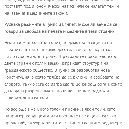
поставят под икономически натиск или се налагат тежки
наказания в медийните закони.
Рухнаха режимите в Тунис и Египет. Може ли вече да се
говори за свобода на печата и медиите в тези страни?
Ние знаем от собствен опит, че демократизацията на
страните, в които няколко десетилетия е господствала
диктатура, е дълъг процес. Преходните правителства в
двете страни с голям замах изграждат структури на
гражданското общество. В Тунис се разработва нова
конституция, в която трябва да се включи и свободата на
словото. Тъкмо сега се изгражда лицензиращ орган, който
да издава разрешения за нови вестници и радио- и
телевизионни канали.
Но все още има много големи пречки: някои теми, като
например корупцията или военните все още са както и
преди табу за журналистите. В Египет главните редактори