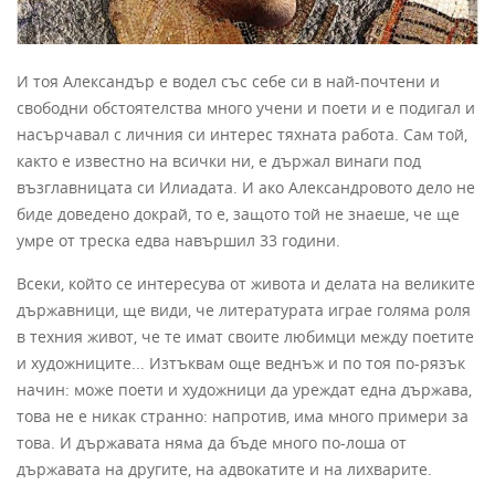
И тоя Александър е водел със себе си в най-почтени и
свободни обстоятелства много учени и поети и е подигал и
насърчавал с личния си интерес тяхната работа. Сам той,
както е известно на всички ни, е държал винаги под
възглавницата си Илиадата. И ако Александровото дело не
биде доведено докрай, то е, защото той не знаеше, че ще
умре от треска едва навършил 33 години.
Всеки, който се интересува от живота и делата на великите
държавници, ще види, че литературата играе голяма роля
в техния живот, че те имат своите любимци между поетите
и художниците... Изтъквам още веднъж и по тоя по-рязък
начин: може поети и художници да уреждат една държава,
това не е никак странно: напротив, има много примери за
това. И държавата няма да бъде много по-лоша от
държавата на другите, на адвокатите и на лихварите.