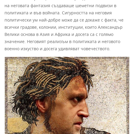
на неговата фантазия създаваше шеметни подвизи в
политиката и във войната. Сигурността на неговия
политически ум най-добре може да се докаже с факта, че
всички градове, колонии, институции, които Александър
Велики основа в Азия и Африка и досега са с голямо
значение. Неговият реализъм в политиката и неговото
военно изкуство и досега удивляват човечеството.