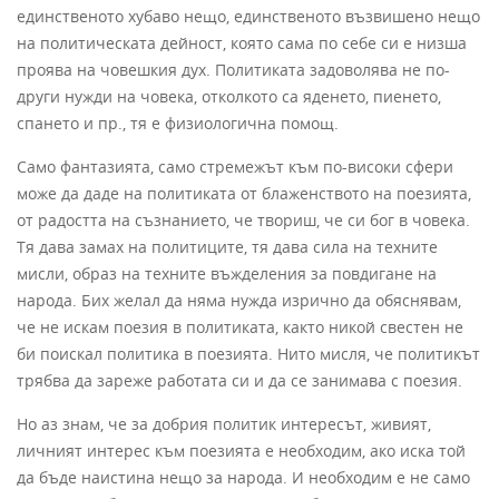
единственото хубаво нещо, единственото възвишено нещо
на политическата дейност, която сама по себе си е низша
проява на човешкия дух. Политиката задоволява не по-
други нужди на човека, отколкото са яденето, пиенето,
спането и пр., тя е физиологична помощ.
Само фантазията, само стремежът към по-високи сфери
може да даде на политиката от блаженството на поезията,
от радостта на съзнанието, че твориш, че си бог в човека.
Тя дава замах на политиците, тя дава сила на техните
мисли, образ на техните въжделения за повдигане на
народа. Бих желал да няма нужда изрично да обяснявам,
че не искам поезия в политиката, както никой свестен не
би поискал политика в поезията. Нито мисля, че политикът
трябва да зареже работата си и да се занимава с поезия.
Но аз знам, че за добрия политик интересът, живият,
личният интерес към поезията е необходим, ако иска той
да бъде наистина нещо за народа. И необходим е не само