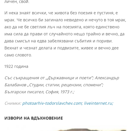
личен, свой.
И нека знаят всички, че живота без поезия е пустиня, е
мрак. Че всичко би загинало невидено и нечуто в тоя мрак,
ако да не бе светлия лъч на поезията, която единствено
има сила да прави от случайното нещо трайно и вечно, да
дава смисъл на едва забелязвани събития и пориви.
Вехнат и чезнат делата и подвизите, живее и вечно дее
само словото.
1922 година
Със съкращения от „Държавници и поети”; Александър
Балабанов „Студии, статии, рецензии, спомени”;
Български писател, София, 1973 г.;
Снимки:
photoarhiv-todorslavchev.com; liveinternet.ru;
ИЗВОРИ НА ВДЪХНОВЕНИЕ