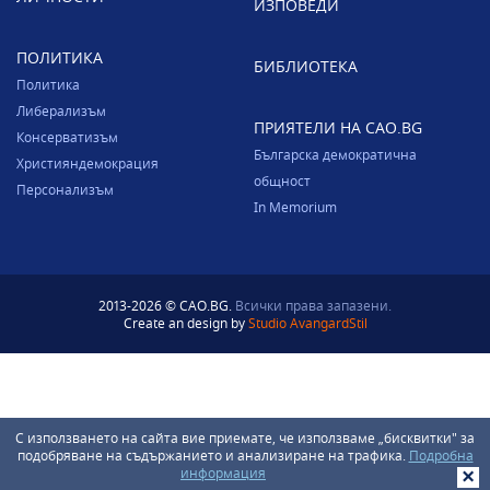
ИЗПОВЕДИ
ПОЛИТИКА
БИБЛИОТЕКА
Политика
Либерализъм
ПРИЯТЕЛИ НА CAO.BG
Консерватизъм
Българска демократична
Християндемокрация
общност
Персонализъм
In Memorium
2013-2026 © CAO.BG.
Всички права запазени.
Create an design by
Studio AvangardStil
С използването на сайта вие приемате, че използваме „бисквитки" за
подобряване на съдържанието и анализиране на трафика.
Подробна
информация