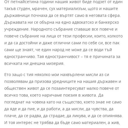
От петнайсетина години нашия живот биде подзет от един
такъв студен, мрачен, сух материализъм, щото и нашите
държавници почнаха да се въртят само в неговата сфера.
Държавата ни се обърна на едно адвокатско и банкерско
учреждение. Народното събрание ставаше все повече и
повече събрание на лица от тези професии, които, колкото
и да са достойни и даже отлични сами по себе си, все пак
сами ще знаят, че един народ не може да се води тъй
едностранчиво. Тая едностранчивост – тя е причината за
всичката ни днешна мизерия.
Ето защо с тия няколко мои нахвърлени мисли аз си
позволявам да призова уредниците на нашия държавен и
обществен живот да се позаинтересуват малко повече от
всичко това, което наричаме поезия в живота. Да
погледнат на човека като на същество, което знае не само
да яде и да пие, и да работи, а да мисли, да чувства, да
плаче, да се радва, да страдае, да ликува, и да се опиянява.
И тоя интерес не трябва да бъде само материален, а жив,