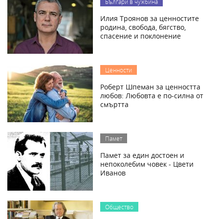
Българи в чужбина
Илия Троянов за ценностите
родина, свобода, бягство,
спасение и поклонение
Ценности
Роберт Шпеман за ценността
любов: Любовта е по-силна от
смъртта
Памет
Памет за един достоен и
непоколебим човек - Цвети
Иванов
Общество