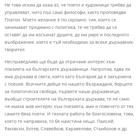
Не това искам да кажа аз, че поети и художници трябва да
управляват, нито пък само философи, както проповядва
Платон. Моето желание е по-скромно: тия, които се
занимават предимно с политика, те не трябва да се
оставят да им изсъхнат душите, да им умре и последното
въображение, което е тъй необходимо за всеки държавник-
творител.
Несправедливо ще бъде да отричаме интерес към
поезията на българските държавници. Напротив, едва ли
има държава в света, която като България да е закърмена
с поезия. Всичките дейци по нашето Възраждане, борците
за политическа свобода, първите наши държавници,
въобще строителите на българската държава, те не само
че имаха жив интерес към поезията, ами и повечето от тях
самите бяха поети. И тяхната работа бе благословена, това,
което те направиха, то бе наистина нещо. Паисий,
Раковски, Ботев, Славейков, Каравелови, Стамболов и др.