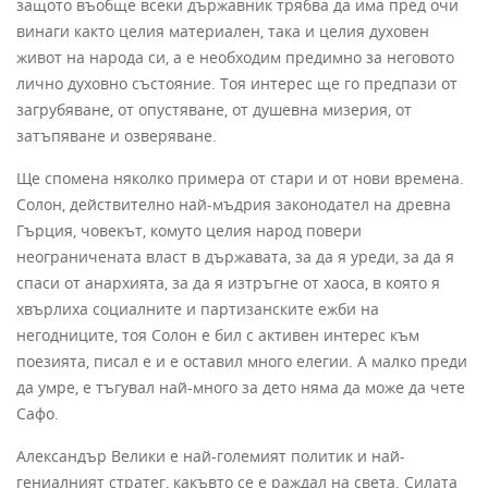
защото въобще всеки държавник трябва да има пред очи
винаги както целия материален, така и целия духовен
живот на народа си, а е необходим предимно за неговото
лично духовно състояние. Тоя интерес ще го предпази от
загрубяване, от опустяване, от душевна мизерия, от
затъпяване и озверяване.
Ще спомена няколко примера от стари и от нови времена.
Солон, действително най-мъдрия законодател на древна
Гърция, човекът, комуто целия народ повери
неограничената власт в държавата, за да я уреди, за да я
спаси от анархията, за да я изтръгне от хаоса, в която я
хвърлиха социалните и партизанските ежби на
негодниците, тоя Солон е бил с активен интерес към
поезията, писал е и е оставил много елегии. А малко преди
да умре, е тъгувал най-много за дето няма да може да чете
Сафо.
Александър Велики е най-големият политик и най-
гениалният стратег, какъвто се е раждал на света. Силата