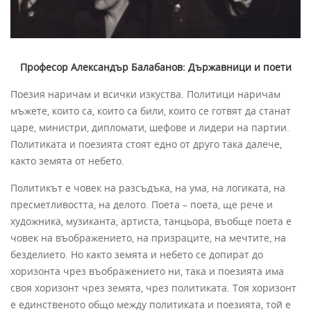
Професор Александър Балабанов: Държавници и поети
Поезия наричам и всички изкуства. Политици наричам
мъжете, които са, които са били, които се готвят да станат
царе, министри, дипломати, шефове и лидери на партии.
Политиката и поезията стоят едно от друго така далече,
както земята от небето.
Политикът е човек на разсъдъка, на ума, на логиката, на
пресметливостта, на делото. Поета – поета, ще рече и
художника, музиканта, артиста, танцьора, въобще поета е
човек на въображението, на призраците, на мечтите, на
безделието. Но както земята и небето се допират до
хоризонта чрез въображението ни, така и поезията има
своя хоризонт чрез земята, чрез политиката. Тоя хоризонт
е единственото общо между политиката и поезията, той е