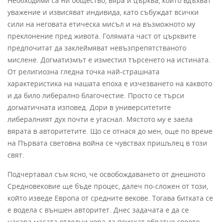
Необходими са ни общество, вяра и църква, които вдъхват
уважение и извисяват индивида, като събуждат всички
сили на неговата етическа мисъл и на възможното му
преклонение пред живота. Голямата част от църквите
предпочитат да заклеймяват невъзпрепятстваното
мислене. Догматизмът е изместил търсенето на истината.
От религиозна гледна точка най-страшната
характеристика на нашата епоха е изчезването на каквото
и да било либерално благочестие. Просто се търси
догматичната изповед. Дори в университетите
либералният дух почти е угаснал. Мястото му е заела
вярата в авторитетите. Що се отнася до мен, още по време
на Първата световна война се чувствах пришълец в този
свят.
Подчертавал съм ясно, че освобождаването от днешното
Средновековие ще бъде процес, далеч по-сложен от този,
който изведе Европа от средните векове. Тогава битката се
е водела с външен авторитет. Днес задачата е да се
накара масата отделни хора да поискат обратно своето