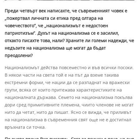
Преди четвърт век написахте, че съвременният човек е
„пожертвал личната си етика пред олтара на
човечеството”, че „национализмът е недостоен
патриотизъм”. Духът на национализма се е засилил,
откакто писахте това, нали? Храните ли големи надежди, че
недъзите на национализма ще могат да бъдат
преодолени?
Национализмът действа повсеместно и във всички посоки.
В някои части на света той е на път да вземе такива
екстремни форми, че нации да се разпаднат на вражески
групи, всяка от които притежава характеристиките на
националната държава. Семето на национализма покълва
дори сред примитивните племена, чиито членове не могат
нито да четат, нито да пишат. Ясно се вижда, че приливът
на национализма в съвременния свят още не е достигнал
връхната си точка.