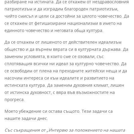
разбиране на истината. Да се откажем от нездравословния
патриотизъм и да изградим благороден патриотизъм,
чийто смисъл и цели са достойни за цялото човечество. Да
се откажем от фетишизирани национализми в името на
единното човечество и неговата обща култура.
Да се откажем от лишеното от действителен идеализъм
общество и да върнем вярата си в културната държава. Да
заменим условията, в които сме се озовали, със
сплотяващия всички ни идеал за културно човечество. Да
се освободим от плена на преходните житейски неща и да
насочим интереса си към идеалите и развитието на
истинската култура. Да заменим духовния климат, лишен
от истинска духовност, с вяра във възможностите на
прогреса.
Моето убеждение си остава същото. Тези задачи са
нашите задачи днес.
Със съкращения от „Интервю за положението на нашата