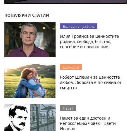
ПОПУЛЯРНИ СТАТИИ
Българи в чужбина
Илия Троянов за ценностите
родина, свобода, бягство,
спасение и поклонение
Ценности
Роберт Шпеман за ценността
любов: Любовта е по-силна от
смъртта
Памет
Памет за един достоен и
непоколебим човек - Цвети
Иванов