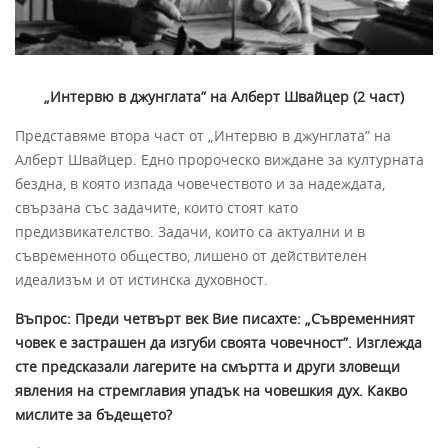
„Интервю в джунглата” на Алберт Швайцер (2 част)
Представяме втора част от „Интервю в джунглата” на
Алберт Швайцер. Едно пророческо виждане за културната
бездна, в която изпада човечеството и за надеждата,
свързана със задачите, които стоят като
предизвикателство. Задачи, които са актуални и в
съвременното общество, лишено от действителен
идеализъм и от истинска духовност.
Въпрос: Преди четвърт век Вие писахте: „Съвременният
човек е застрашен да изгуби своята човечност”. Изглежда
сте предсказали лагерите на смъртта и други зловещи
явления на стремглавия упадък на човешкия дух. Какво
мислите за бъдещето?