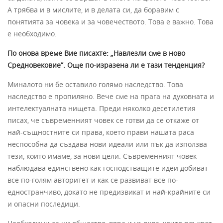
А трябва и в мислите, и в делата си, да боравим с
понятията за човека и за човечеството. Това е важно. Това
е необходимо.
По онова време Вие писахте: „Навлезли сме в ново
Средновековие”. Още по-изразена ли е тази тенденция?
Миналото ни бе оставило голямо наследство. Това
наследство е пропиляно. Вече сме на прага на духовната и
интелектуалната нищета. Преди няколко десетилетия
писах, че съвременният човек се готви да се откаже от
най-същностните си права, което прави нашата раса
неспособна да създава нови идеали или пък да използва
тези, които имаме, за нови цели. Съвременният човек
наблюдава единствено как господстващите идеи добиват
все по-голям авторитет и как се развиват все по-
едностранчиво, докато не предизвикат и най-крайните си
и опасни последици.