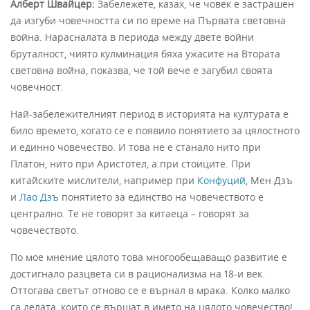
Алберт Швайцер:
Забележете, казах, че човек е застрашен
да изгуби човечността си по време на Първата световна
война. Нарасналата в периода между двете войни
бруталност, чиято кулминация бяха ужасите на Втората
световна война, показва, че той вече е загубил своята
човечност.
Най-забележителният период в историята на културата е
било времето, когато се е появило понятието за цялостното
и единно човечество. И това не е станало нито при
Платон, нито при Аристотел, а при стоиците. При
китайските мислители, например при
Конфуций
, Мен Дзъ
и
Лао Дзъ
понятието за единство на човечеството е
централно. Те не говорят за китаеца – говорят за
човечеството.
По мое мнение цялото това многообещаващо развитие е
достигнало разцвета си в рационализма на 18-и век.
Оттогава светът отново се е върнал в мрака. Колко малко
са делата, които се вършат в името на цялото човечество!