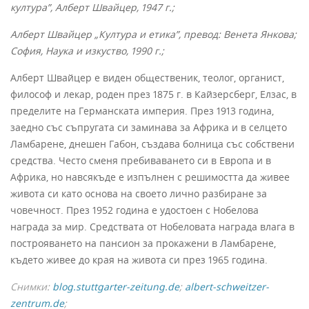
култура”, Алберт Швайцер, 1947 г.;
Алберт Швайцер „Култура и етика”, превод: Венета Янкова;
София, Наука и изкуство, 1990 г.;
Алберт Швайцер е виден общественик, теолог, органист,
философ и лекар, роден през 1875 г. в Кайзерсберг, Елзас, в
пределите на Германската империя. През 1913 година,
заедно със съпругата си заминава за Африка и в селцето
Ламбарене, днешен Габон, създава болница със собствени
средства. Често сменя пребиваването си в Европа и в
Африка, но навсякъде е изпълнен с решимостта да живее
живота си като основа на своето лично разбиране за
човечност. През 1952 година е удостоен с Нобелова
награда за мир. Средствата от Нобеловата награда влага в
построяването на пансион за прокажени в Ламбарене,
където живее до края на живота си през 1965 година.
Снимки:
blog.stuttgarter-zeitung.de
;
albert-schweitzer-
zentrum.de
;