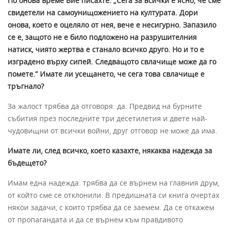
По онова време Вие писахте: „Сега за всички е ясно, че сме
свидетели на самоунищожението на културата. Дори
онова, което е оцеляло от нея, вече е несигурно. Запазило
се е, защото не е било подложено на разрушителния
натиск, чиято жертва е станало всичко друго. Но и то е
изградено върху сипей. Следващото свлачище може да го
помете.” Имате ли усещането, че сега това свлачище е
тръгнало?
За жалост трябва да отговоря: да. Предвид на бурните
събития през последните три десетилетия и двете най-
чудовищни от всички войни, друг отговор не може да има.
Имате ли, след всичко, което казахте, някаква надежда за
бъдещето?
Имам една надежда: трябва да се върнем на главния друм,
от който сме се отклонили. В предишната си книга очертах
някои задачи, с които трябва да се заемем. Да се откажем
от пропагандата и да се върнем към правдивото