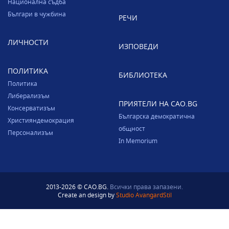
Национална съдба
Българи в чужбина
РЕЧИ
ЛИЧНОСТИ
ИЗПОВЕДИ
ПОЛИТИКА
БИБЛИОТЕКА
Политика
Либерализъм
ПРИЯТЕЛИ НА CAO.BG
Консерватизъм
Българска демократична
Християндемокрация
общност
Персонализъм
In Memorium
2013-2026 © CAO.BG.
Всички права запазени.
Create an design by
Studio AvangardStil