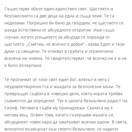
Съществува обаче един-единствен свят. Щастието и
безсмислието са две деца на една и съща земя. Те са
неделими. Погрешно би било да твърдим, че щастието се
ражда естествено от абсурдното откритие. Има също
случаи, когато усещането за абсурда се поражда от
щастието. „Смятам, че всичко е добре” - казва Едип и тези
думи са свещени. Те отекват в грубата и ограничена
вселена на човека. Те свидетелствуват, че всичко не е и не
е било изчерпано.
Те прогонват от този свят един бог, влязъл в него с
неудовлетвореността и жаждата за безполезни мъки. Те
превръщат съдбата в човешко дело, което хората трябва
съвместно да определят. Тук е цялата безмълвна радост на
Сизиф. Неговата съдба му принадлежи. Скалата му е
негова вещ. Освен това, когато съзерцава мъката си,
абсурдният човек кара да замлъкват всички идоли. В света,
внезапно възвърнат към своето безмълвие, се надигат