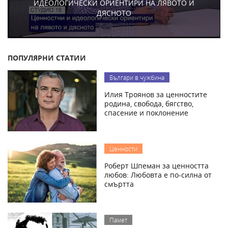
ИДЕОЛОГИЧЕСКИ ОРИЕНТИРИ НА ЛЯВОТО И
ДЯСНОТО
ПОПУЛЯРНИ СТАТИИ
Българи в чужбина
Илия Троянов за ценностите
родина, свобода, бягство,
спасение и поклонение
Ценности
Роберт Шпеман за ценността
любов: Любовта е по-силна от
смъртта
Памет