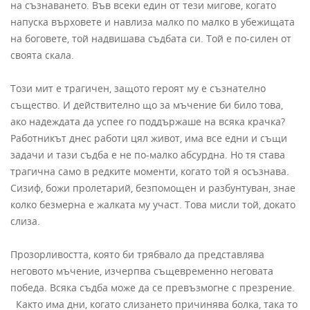
на съзнаването. Във всеки един от тези мигове, когато
напуска върховете и навлиза малко по малко в убежищата
на боговете, той надвишава съдбата си. Той е по-силен от
своята скала.
Този мит е трагичен, защото героят му е съзнателно
същество. И действително що за мъчение би било това,
ако надеждата да успее го поддържаше на всяка крачка?
Работникът днес работи цял живот, има все едни и същи
задачи и тази съдба е не по-малко абсурдна. Но тя става
трагична само в редките моменти, когато той я осъзнава.
Сизиф, божи пролетарий, безпомощен и разбунтуван, знае
колко безмерна е жалката му участ. Това мисли той, докато
слиза.
Прозорливостта, която би трябвало да представлява
неговото мъчение, изчерпва същевременно неговата
победа. Всяка съдба може да се превъзмогне с презрение.
Както има дни, когато слизането причинява болка, така то