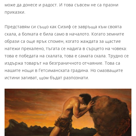
може да донесе и радост. И това съвсем не са празни
приказки.
Представям си също как Сизиф се завръща към своята
скала, а болката е била само в началото. Когато земните
образи са още ярък спомен, когато жаждата за щастие
натежи прекалено, тъгата се надига в сърцето на човека:
това е победата на скалата, това е самата скала. Трудно се
издържа товарът на безграничното отчаяние. Това са
нашите нощи в Гетсиманската градина. Но смазващите
истини загиват, щом бъдат разпознати.