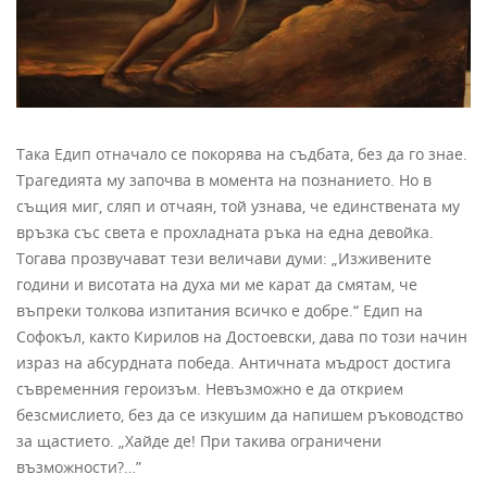
Така Едип отначало се покорява на съдбата, без да го знае.
Трагедията му започва в момента на познанието. Но в
същия миг, сляп и отчаян, той узнава, че единствената му
връзка със света е прохладната ръка на една девойка.
Тогава прозвучават тези величави думи: „Изживените
години и висотата на духа ми ме карат да смятам, че
въпреки толкова изпитания всичко е добре.“ Едип на
Софокъл, както Кирилов на Достоевски, дава по този начин
израз на абсурдната победа. Античната мъдрост достига
съвременния героизъм. Невъзможно е да открием
безсмислието, без да се изкушим да напишем ръководство
за щастието. „Хайде де! При такива ограничени
възможности?…”