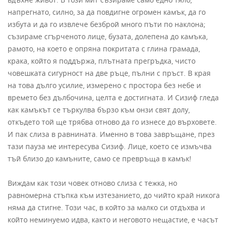
напрегнато, силно, за да повдигне огромен камък, да го
избута и да го извлече безброй много пъти по наклона;
съзираме сгърченото лице, бузата, долепена до камъка,
рамото, на което е опряна покритата с глина грамада,
крака, който я поддържа, плътната прегръдка, чисто
човешката сигурност на две ръце, пълни с пръст. В края
на това дълго усилие, измерено с простора без небе и
времето без дълбочина, целта е достигната. И Сизиф гледа
как камъкът се търкулва бързо към онзи свят долу,
откъдето той ще трябва отново да го изнесе до върховете.
И пак слиза в равнината. Именно в това завръщане, през
тази пауза ме интересува Сизиф. Лице, което се измъчва
тъй близо до камъните, само се превръща в камък!
Виждам как този човек отново слиза с тежка, но
равномерна стъпка към изтезанието, до чийто край никога
няма да стигне. Този час, в който за малко си отдъхва и
който неминуемо идва, както и неговото нещастие, е часът