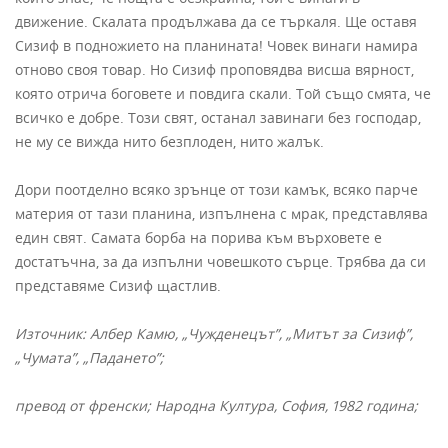
движение. Скалата продължава да се търкаля. Ще оставя
Сизиф в подножието на планината! Човек винаги намира
отново своя товар. Но Сизиф проповядва висша вярност,
която отрича боговете и повдига скали. Той също смята, че
всичко е добре. Този свят, останал завинаги без господар,
не му се вижда нито безплоден, нито жалък.
Дори поотделно всяко зрънце от този камък, всяко парче
материя от тази планина, изпълнена с мрак, представлява
един свят. Самата борба на порива към върховете е
достатъчна, за да изпълни човешкото сърце. Трябва да си
представяме Сизиф щастлив.
Източник: Албер Камю, „Чужденецът”, „Митът за Сизиф”,
„Чумата”, „Падането”;
превод от френски;
Народна Култура, София, 1982 година;