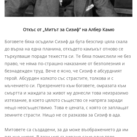
Откъс от „Митът за Сизиф” на Албер Камю
Боговете бяха осъдили Сизиф да бута безспир цяла скала
до върха на една планина, откъдето камъкът отново се
търкулваше поради тежестта си. Те бяха помислили не без
право, че няма по-страшно наказание от безполезния и
безнадежден труд. Вече е ясно, че Сизиф е абсурдният
герой. Абсурден колкото със страстите, толкова и с
мъчението си. Презрението към боговете, омразата към
смъртта и жаждата за живот му донесли това неизразимо
изтезание, в което цялото същество се напряга заради
нещо неосъществимо. Това е цената, с която се заплащат
земните страсти. Нищо не се разказва за Сизиф в ада.
Митовете са създадени, за да може въображението да им
вдъхне живот. В този мит съзираме само едно тяло,