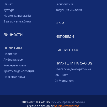
Памет
Геополитика
Култура
Корупция и мафия
Национална съдба
Българи в чужбина
РЕЧИ
ЛИЧНОСТИ
ИЗПОВЕДИ
ПОЛИТИКА
БИБЛИОТЕКА
Политика
Либерализъм
ПРИЯТЕЛИ НА CAO.BG
Консерватизъм
Българска демократична
Християндемокрация
общност
Персонализъм
In Memorium
2013-2026 © CAO.BG.
Всички права запазени.
Create an design by
Studio AvangardStil