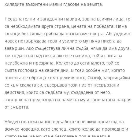
хилядите възхитени малки гласове на земята.
Несъзнателни и загадъчни навици, зов на всички лица, те
са необходимата друга страна, цената на победата. Няма
слънце без сянка, трябва да познаваме нощта. Абсурдният
човек потвърждава това и усилието му няма никога да
завърши. Ако съществува лична съдба, няма да има друга,
която да стои над нея, а ако все пак има, той я счита за
неизбежна и презряна. Колкото до останалото, той се
смята господар на своите дни. В този особен миг, когато
човекът се обръща към преживяното, Сизиф, завръщайки
се към скалата си, съзерцава този низ от несвързани
действия, които са съдбата му, създадена от него,
завършена пред взора на паметта му и запечатана накрая
от смъртта.
Убеден по този начин в дълбоко човешкия произход на
всичко човешко, като слепец, който желае да прогледне и
който знае, че нощта е безкрайна, той е винаги в