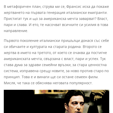
В метафоричен план, струва ми се, Франсис иска да покаже
жертването на първата генерация италиански емигранти.
Пристигат тук и що за американска мечта заварват? Власт,
пари и слава. И ето, те насочват всичките си усилия в това
направление.
Първото поколение италиански пришълци донася със себе
си обичаите и културата на старата родина. Второто се
жертва в името на третото, от което се очаква да постигне
американската мечта, свързана с власт, пари и успех. Тук
става дума за здрави семейни връзки, за стара ценностна
система, изправена срещу новите, за ново против старо по
принцип. Това е и винаги ще си остане семеен филм.
Мисля, че така се обяснява неговата популярност.