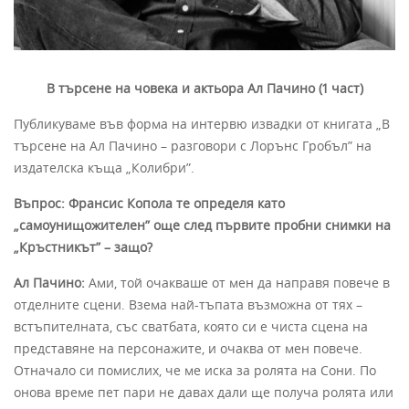
В търсене на човека и актьора Ал Пачино (1 част)
Публикуваме във форма на интервю извадки от книгата „В
търсене на Ал Пачино – разговори с Лорънс Гробъл” на
издателска къща „Колибри”.
Въпрос: Франсис Копола те определя като
„самоунищожителен” още след първите пробни снимки на
„Кръстникът” – защо?
Ал Пачино:
Ами, той очакваше от мен да направя повече в
отделните сцени. Взема най-тъпата възможна от тях –
встъпителната, със сватбата, която си е чиста сцена на
представяне на персонажите, и очаква от мен повече.
Отначало си помислих, че ме иска за ролята на Сони. По
онова време пет пари не давах дали ще получа ролята или