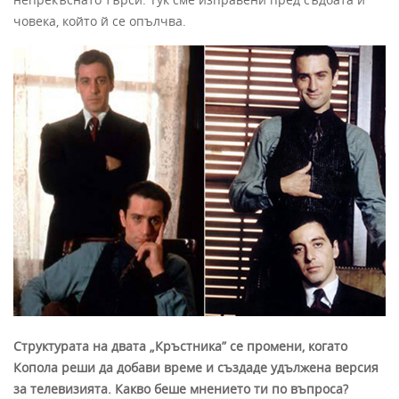
човека, който й се опълчва.
Структурата на двата „Кръстника” се промени, когато
Копола реши да добави време и създаде удължена версия
за телевизията. Какво беше мнението ти по въпроса?