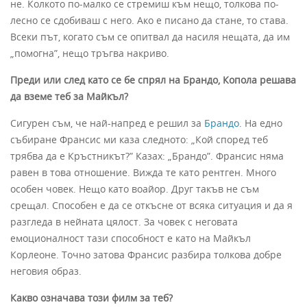
не. Колкото по-малко се стремиш към нещо, толкова по-
лесно се сдобиваш с него. Ако е писано да стане, то става.
Всеки път, когато съм се опитвал да насиля нещата, да им
„помогна”, нещо тръгва накриво.
Преди или след като се бе спрял на Брандо, Копола решава
да вземе теб за Майкъл?
Сигурен съм, че най-напред е решил за
Брандо
. На едно
събиране Франсис ми каза следното: „Кой според теб
трябва да е Кръстникът?” Казах: „Брандо”. Франсис няма
равен в това отношение. Вижда те като рентген. Много
особен човек. Нещо като воайор. Друг такъв не съм
срещал. Способен е да се откъсне от всяка ситуация и да я
разгледа в нейната цялост. За човек с неговата
емоционалност тази способност е като на Майкъл
Корлеоне. Точно затова Франсис разбира толкова добре
неговия образ.
Какво означава този филм за теб?