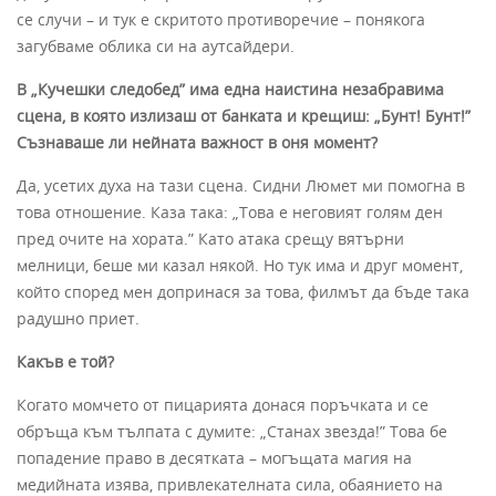
се случи – и тук е скритото противоречие – понякога
загубваме облика си на аутсайдери.
В „Кучешки следобед” има една наистина незабравима
сцена, в която излизаш от банката и крещиш: „Бунт! Бунт!”
Съзнаваше ли нейната важност в оня момент?
Да, усетих духа на тази сцена. Сидни Люмет ми помогна в
това отношение. Каза така: „Това е неговият голям ден
пред очите на хората.” Като атака срещу вятърни
мелници, беше ми казал някой. Но тук има и друг момент,
който според мен допринася за това, филмът да бъде така
радушно приет.
Какъв е той?
Когато момчето от пицарията донася поръчката и се
обръща към тълпата с думите: „Станах звезда!” Това бе
попадение право в десятката – могъщата магия на
медийната изява, привлекателната сила, обаянието на