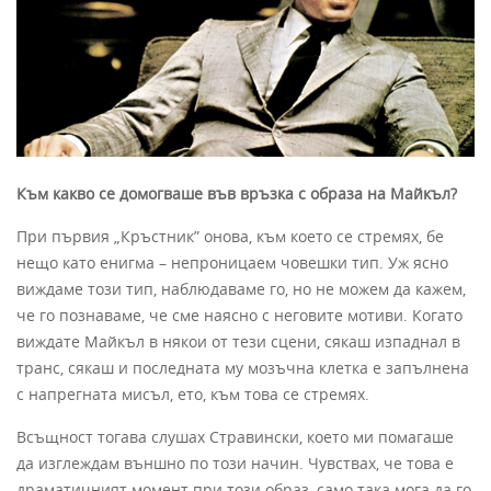
Към какво се домогваше във връзка с образа на Майкъл?
При първия „Кръстник” онова, към което се стремях, бе
нещо като енигма – непроницаем човешки тип. Уж ясно
виждаме този тип, наблюдаваме го, но не можем да кажем,
че го познаваме, че сме наясно с неговите мотиви. Когато
виждате Майкъл в някои от тези сцени, сякаш изпаднал в
транс, сякаш и последната му мозъчна клетка е запълнена
с напрегната мисъл, ето, към това се стремях.
Всъщност тогава слушах Стравински, което ми помагаше
да изглеждам външно по този начин. Чувствах, че това е
драматичният момент при този образ, само така мога да го