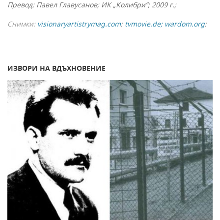
Превод: Павел Главусанов; ИК „Колибри”; 2009 г.;
Снимки:
visionaryartistrymag.com
;
tvmovie.de; wardom.org
;
ИЗВОРИ НА ВДЪХНОВЕНИЕ