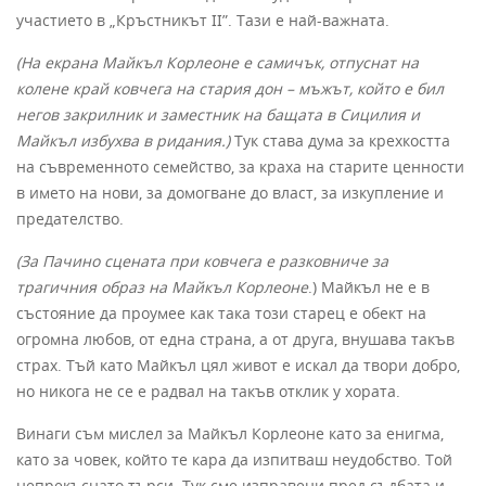
участието в „Кръстникът II”. Тази е най-важната.
(На екрана Майкъл Корлеоне е самичък, отпуснат на
колене край ковчега на стария дон – мъжът, който е бил
негов закрилник и заместник на бащата в Сицилия и
Майкъл избухва в ридания.)
Тук става дума за крехкостта
на съвременното семейство, за краха на старите ценности
в името на нови, за домогване до власт, за изкупление и
предателство.
(За Пачино сцената при ковчега е разковниче за
трагичния образ на Майкъл Корлеоне
.) Майкъл не е в
състояние да проумее как така този старец е обект на
огромна любов, от една страна, а от друга, внушава такъв
страх. Тъй като Майкъл цял живот е искал да твори добро,
но никога не се е радвал на такъв отклик у хората.
Винаги съм мислел за Майкъл Корлеоне като за енигма,
като за човек, който те кара да изпитваш неудобство. Той
непрекъснато търси. Тук сме изправени пред съдбата и