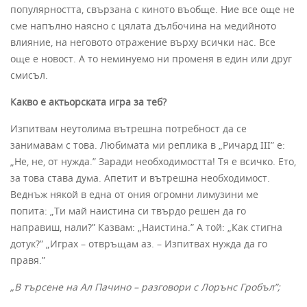
популярността, свързана с киното въобще. Ние все още не
сме напълно наясно с цялата дълбочина на медийното
влияние, на неговото отражение върху всички нас. Все
още е новост. А то неминуемо ни променя в един или друг
смисъл.
Какво е актьорската игра за теб?
Изпитвам неутолима вътрешна потребност да се
занимавам с това. Любимата ми реплика в „Ричард III” е:
„Не, не, от нужда.” Заради необходимостта! Тя е всичко. Ето,
за това става дума. Апетит и вътрешна необходимост.
Веднъж някой в една от ония огромни лимузини ме
попита: „Ти май наистина си твърдо решен да го
направиш, нали?” Казвам: „Наистина.” А той: „Как стигна
дотук?” „Играх – отвръщам аз. – Изпитвах нужда да го
правя.”
„В търсене на Ал Пачино – разговори с Лорънс Гробъл”;