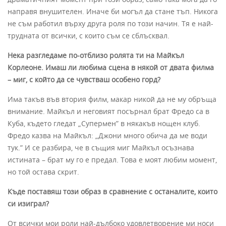
направя внушителен. Иначе би могъл да стане тъп. Никога
не съм работил върху друга роля по този начин. Тя е най-
трудната от всички, с които съм се сблъсквал.
Нека разгледаме по-отблизо ролята ти на Майкъл
Корлеоне. Имаш ли любима сцена в някой от двата филма
– миг, с който да се чувстваш особено горд?
Има такъв във втория филм, макар никой да не му обръща
внимание. Майкъл и неговият посърнал брат Фредо са в
Куба, където гледат „Супермен” в някакъв нощен клуб.
Фредо казва на Майкъл: „Джони много обича да ме води
тук.” И се разбира, че в същия миг Майкъл осъзнава
истината – брат му го е предал. Това е моят любим момент,
но той остава скрит.
Къде поставяш този образ в сравнение с останалите, които
си изиграл?
От всички мои роли най-дълбоко удовлетворение ми носи