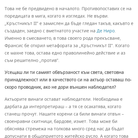
Това не бе предвидено в началото. Противопоставих се на
поредицата в мига, когато я изгледах. Не върви.
„Кръстникът II” е замислен да бъде гледан такъв, какъвто е
създаден, заедно с вметнатото участие на
Де Ниро
.
Именно в смесването, в това своего рода прекъсване,
Франсис бе открил метафората за „Кръстникът II”. Когато
се махне това, остава едно праволинейно действие и аз
съм решително „против”.
Усещаш ли ти самият обвързаност към света, световна
принадлежност или в качеството си на актьор оставаш по-
скоро проводник, ако не дори външен наблюдател?
Актьорите винаги остават наблюдатели. Необходима е
дарбата да интерпретираш – а тя се осакатява, когато
станеш прочут. Нашите корени са били винаги отвън –
своенравни скитници, бардове, измет. Това може би
обяснява стремежа на толкова много сред нас да бъдат
допуснати в общоприетото житейско русло. А когато това