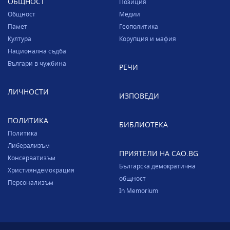
ОБЩНОСТ
Позиция
Общност
Медии
Памет
Геополитика
Култура
Корупция и мафия
Национална съдба
Българи в чужбина
РЕЧИ
ЛИЧНОСТИ
ИЗПОВЕДИ
ПОЛИТИКА
БИБЛИОТЕКА
Политика
Либерализъм
ПРИЯТЕЛИ НА CAO.BG
Консерватизъм
Българска демократична
Християндемокрация
общност
Персонализъм
In Memorium